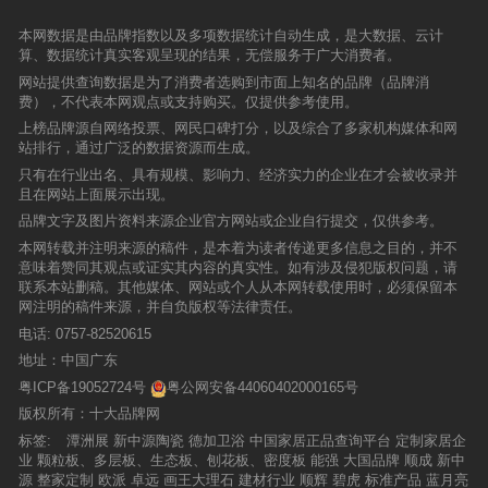
莞、上海的严重疫情，一定程度上影响了公司华
创新为驱动，通过创新研发的石晶墙板地板等环
热潮，大刀阔斧的破竹之势亦受到了行业协会的
生活方式的的定制卫浴解决方案，致力推动卫浴
场景，以稳定的性能和持久的美学价值深受用户
南华东两基地正常运营及华东华南两区域市场的
保产品，为建筑空间提供更健康、更可持续的解
高度关注。7月10日上午，陶瓷工业协会建筑卫
家居产业的长远发展。德加卫浴不断完善产品体
本网数据是由品牌指数以及多项数据统计自动生成，是大数据、云计
信赖。此次荣获国牌品质奖“木纹砖十大品牌”“产
线下销售。慕思称，在疫情反复、经济下行的大
决方案。此次双项荣誉的获得，标志着品牌在产
生陶瓷专业委员会秘书长黄芯红受邀莅临金舵领
系理念，并始终坚持“轻奢美学卫浴空间开创
算、数据统计真实客观呈现的结果，无偿服务于广大消费者。
品和服务质量诚信品牌”两大殊荣，既是行业对时
环境下，慕思却逆市扩张，优化渠道布局。公告
品品质、技术突破和行业引领方面再次获得权威
航馆，在金舵集团董事长罗有成、金舵瓷砖总经
者”的品牌理念，定位于“高定轻奢，美学空间”，
光林市场影响力的认可，也是其品牌美誉度的直
显示，上半年慕思股份新增400多家线下专卖
网站提供查询数据是为了消费者选购到市面上知名的品牌（品牌消
认可。 双展同辉，人气为王引爆4月陶瓷界观展
理李丹锋陪同下，深度体验金舵的品牌文化与产
向全球客户提供优质的产品和服务。德加卫浴一
接体现。展望未来，续写辉煌篇章未来，时光林
店，期内公司在东莞、广州、深圳、上海、北京
费），不代表本网观点或支持购买。仅提供参考使用。
热潮 4月18日，2025佛山潭洲陶瓷展、第42届佛
品魅力，并进行了深入交谈。
直致力于对定制卫浴产品的研发、创新及工艺优
陶瓷将继续秉持“匠心制造、追求卓越”的理念，
和香港、美国、德国设有直营门店合计200多
山陶博会，两场陶瓷界盛会在佛山盛大开幕。新
上榜品牌源自网络投票、网民口碑打分，以及综合了多家机构媒体和网
化，打造符合80、90、00后群体的轻奢体验品
加大研发创新力度，深化市场布局，以更多元、
家。截至上半年末，通过近2000家经销商以及直
明珠绿材开启“2025佛山潭洲陶瓷展”首秀，携“新
站排行，通过广泛的数据资源而生成。
牌，以“低调奢华”的品牌态度，满足众多家庭追
更优质的产品与服务回馈市场。同时，品牌也将
营渠道，开设线下专卖店有5300多家。今年7
模式、新材料，系统解决方案”惊艳亮相，以“设
求时尚、美学、实用等的消费需求，使德加卫浴
积极发挥行业标杆作用，推动木纹砖技术与应用
只有在行业出名、具有规模、影响力、经济实力的企业在才会被收录并
月，慕思在回答投资者提问时表示，2022年预计
计+材料+交付”三位一体模式，成为展会上瞩目的
成为国内卫浴行业的领军品牌！德加卫浴在完美
标准的不断提升，为中国家居建材行业的高质量
且在网站上面展示出现。
开店800-1000家，受到疫情影响，上半年开店速
存在。自开展伊始，展位人潮涌动，吸引权威媒
的质量体系管理的基础上，以雄厚的研发力量为
发展注入新动能。此次斩获国牌品质奖“木纹砖十
度不足全年计划的35%。按“区域+系列“对经销商
体、达人、客商朋友等莅临品鉴。生态化的展位
品牌文字及图片资料来源企业官方网站或企业自行提交，仅供参考。
后盾，不断飞速发展，其发展历程展示了一个规
大品牌”“产品和服务质量诚信品牌”两大殊荣，是
授权，未来开店还存在持续性，并计划开千方大
设计、庞大的绿建新材矩阵、多场景案例展示、
模化、社会化的现代化企业的成长之路。 2013
本网转载并注明来源的稿件，是本着为读者传递更多信息之目的，并不
时光林陶瓷发展历程中的重要里程碑。站在新的
店，用以提高门店人效和坪效。慕思亦在不断丰
AI技术的设计应用等，让观者惊叹不已，纷纷为
年：创始 建立2000平方加工厂房，进军卫浴行
意味着赞同其观点或证实其内容的真实性。如有涉及侵犯版权问题，请
起点上，时光林将继续以自然之美点缀生活，以
富线上新型消费模式，布局行业消费新业态，不
新明珠绿材点赞。其中，“绿色卫士营”的正式启
业。2015年：聚焦产品线不断丰富和创新，推出
联系本站删稿。其他媒体、网站或个人从本网转载使用时，必须保留本
匠心之作温暖人心，持续为消费者创造更高品质
断完善公司渠道建设。报告期内，公司开展抖音
动，更是为客商朋友们提供了轻资产创富的机
美式、仿古、现代、中式等三十多个系列产品。
网注明的稿件来源，并自负版权等法律责任。
的人居体验。
平台的货品及人群测试，以及号群的建立和店号
遇，成为会员即可享受多重专属会员权益，吸引
2017年：扩张因发展需要，厂房扩建至5000平
电话:
0757-82520615
的布局；持续优化短视频直播模式，不断丰富线
众多设计师、装饰公司、泛家居经销商、工程团
方标准厂房，同时产品升级，进军高端卫浴市
上带货场景。新渠道端，慕思与碧桂园、万科、
队等人士的关注，现场掀起了一股“绿色地球卫
地址：中国广东
场。2019年：焕新在佛山市南海区罗村创建近20
京东、苏宁零售云、贝壳家居、星艺装饰集团、
士”的加盟热潮。新明珠绿材，轻资产创富模式，
000平方新工厂，实现“德加卫浴”品牌化运作，启
粤ICP备19052724号
粤公网安备44060402000165号
点石集团等品牌达成战略合作，以支持经销商大
低投入，0负担，全方位赋能合伙人，将复杂和
动全国招商加盟模式，加盟店迅速突破50家。20
力发展多渠道营销，积极布局家装、地产、电
版权所有：十大品牌网
压力留给我们，把美好带给合作伙伴，诚邀与合
21年：谋势全面展开品牌宣传，形象广告、高炮
器、商超等新渠道消费市场。在业务发展战略方
作伙伴携手，共赴新蓝海！4月18—23日，第42
标签:
潭洲展
新中源陶瓷
德加卫浴
中国家居正品查询平台
定制家居企
广告、白云机场广告、广州南站广告、行业知名
面，为顺应行业发展趋势，结合当下家装消费流
届佛山陶博会同时盛大举行，欢迎参展的广大建
业
颗粒板、多层板、生态板、刨花板、密度板
能强
大国品牌
顺成
新中
杂志广告全线铺开，实现品牌的快速发展；全国
量入口前置的特点，慕思将产品前置并提供场景
筑装饰界有志之士，莅临参观新明珠绿材总部展
源
整家定制
欧派
卓远
画王大理石
建材行业
顺辉
碧虎
标准产品
蓝月亮
加盟商实破100多家。2022年：升级完善公司组