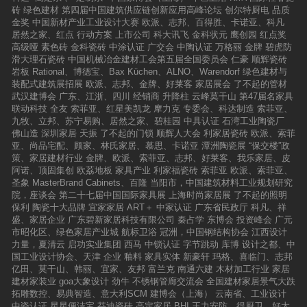
砖
绿色建材
第四届中国建筑供应链创新应用高峰论坛
创尔特厨电
品质
金奖
中国新材产业工业设计大赛
欧派、志邦、百得胜、卡诺亚、科凡
居然之家、红点
行动方案
上市公司
科大讯飞
金科状元
鹰创园
红点奖
高级哑
素色砖
金科瓷砖
中涂认证
广交会
中陶认证
万格丽
金牌
碧虎防
滑大理石瓷砖
中国机械冶金建材工会第五届全国委员会
仁豪
顺辉瓷砖
岩板
Rational、博德宝、Bax Küchen、ALNO、Warendorf
绿色建材与
装配式建筑展招展
欧派、志邦、金牌、好莱客
家居展会
了不起的管材
武汉建博会
广东、江浙、四川
经销商
升降柱
云峰莫干山
第47届名家具
联动科技
全友
索菲亚、红星美凯龙
摩力克
专委会、科达制造
索菲亚、
九牧、立邦、苏宁易购、居然之家、碧桂园
中具认证
石湾工业陶瓷厂
佛山造
深圳家居
天振
了不起的门锁
顺辉人大会
利家居瓷砖
欧派、索菲
亚、尚品宅配、顾家、林氏家居、慕思、卡诺亚
潭洲陶瓷展
“保交楼”政
策、家居建材行业
金牌、欧派、索菲亚、志邦、好莱客、我乐家居、皮
阿诺、顶固集创
欧荔地板
家具产业
利家福瓷砖
索菲亚
欧派、索菲亚、
圣象
MasterBrand Cabinets、百隆
当阳市，中国建筑材料工业规划研究
院，座谈会
第二十七届中国国际家具展
上海时尚家居展
了不起的照明
保利
陶瓷十大品牌
宜家家居
ART＋
中家认证
广东省民政厅
科凡、祥
盛、家居企业
广东碧新家居科技有限公司
秦占学
东博会
投资峰会
广元
市昭化区、绿色家居产业城
航标卫浴
冠洲，中国钢结构协会
江西设计
力量，夏清云
启功实业集团
西马
中锁认证
字节跳动
库博
设计之都、中
国工业设计协会、天津
企业
釉料
家具实体
新豪轩
玛格、喜临门、志邦
亿田、莫干山、韩丽、宜家、友邦
富兰克
南通六建
木材加工行业
家居
建材家装业
goa大象设计
劲牛
不锈钢管廊交流会
全国建材家居景气大跌
拓雕数控、易典智造、意大利SCM
建博会（上海）
云南省、工业设计
中瓷认证
星星便洁宝
芬迪瓷砖
高定家居
BHI
王力安防、得厨卫、好太