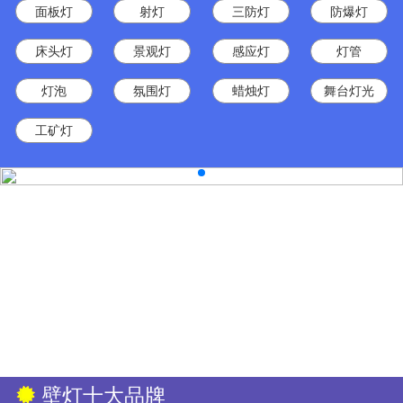
面板灯
射灯
三防灯
防爆灯
床头灯
景观灯
感应灯
灯管
灯泡
氛围灯
蜡烛灯
舞台灯光
工矿灯
壁灯十大品牌