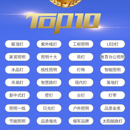
吸顶灯
紫外线灯
工程照明
LED灯
家居照明
照明十大
筒灯
教育办公照明
水晶灯
线性照明
灯饰
智能照明
吊扇灯
智慧路灯
现代灯
落地灯
新中式灯
壁灯
台灯
灯带
照明一线
日光灯
户外照明
品质金奖
节能照明
品质领先
领军品牌
太阳能路灯