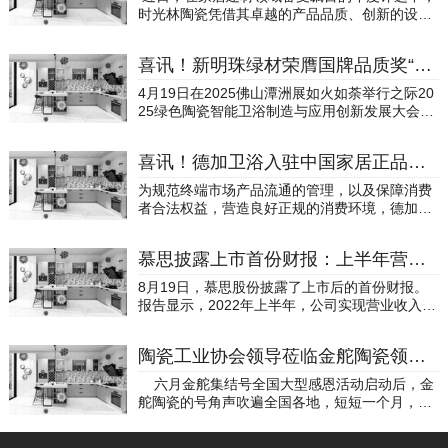
时光林陶瓷凭借其卓越的产品品质、创新的设计
理念与良好的市场口碑，成功荣获国牌品质奖“木
纹砖十大品牌”“产品和服务质量诚信品牌”两大殊
喜讯！新明珠绿材荣膺国牌品质奖“高质量发展引领者”和“品质金奖”，领跑行业绿色发展
荣。这不仅是对时光林品牌实力的高度肯定，更
是对其多年来深耕木纹砖领域、持续推动行业发
4月19日在2025佛山潭洲展如火如荼举行之际20
展的充分认可。 匠心雕琢，还原自然之美时光林
25绿色陶瓷智能卫浴制造与应用创新发展大会暨
陶瓷自创立以来，始终专注于木纹砖的研发与生
家居品质发展峰会在广东佛山盛大举行本次会议
产。品牌深谙自然美学与家居艺术的融合之道，
由中国建筑材料流通协会陶瓷制造生产服务专委
通过先进的工艺技术，将木材的温润质感与天然
喜讯！德加卫浴入驻中国家居正品查询平台
会主办，主题为“绿碳驱动，以新提质”，吸引了
纹理淋漓尽致地复刻于瓷砖之上。产品不仅完美
来自泛家居行业领域的专家、学者、企业代表以
为规范终端市场产品流通的管理，以及保障消费
还原了木材的细腻肌理与温暖触感，更克服了实
及行业精英齐聚一堂，围绕行业创新技术、应用
者合法权益，营造良好正规的消费环境，德加卫
木地板在耐磨、防潮、防火等方面的局限性，为
趋势、品质提升、产业升级等关键话题展开深入
浴正式入驻“中国家居正品查询平台”。3月3日，
消费者提供了兼具美观与实用的高品质家居解决
探讨与交流，引领行业不断创新发展。 双奖加
德加卫浴&中国家居正品查询平台上线签约仪式
方案。创新驱动，引领行业潮流作为木纹砖领域
冕，荣誉见证绿建新材助力“双碳”目标 为了鼓励
慕思披露上市首份财报：上半年营收27.52亿，净赚超3亿！新开店超400家
在德加卫浴总部举行。平台负责人李青华、德加
的先行者，时光林陶瓷始终坚持创新驱动发展。
在家居领域中展现卓越品质的企业与产品，推动
卫浴廖川、凌芸科技创始人申畅等参加了签订仪
品牌投入大量研发资源，不断优化生产工艺，推
8月19日，慕思股份披露了上市后的首份财报。
行业高质量发展，为消费者提供品质消费指引，
式。佛山市德加卫浴有限公司坐落于广东省佛山
出多系列差异化产品，涵盖现代简约、北欧风
报告显示，2022年上半年，公司实现营业收入约
会上对获得2024-2025年度国牌品质奖的企业及
市，旗下品牌“德加”。佛山市德加卫浴有限公司
情、新中式等多种风格，满足不同消费者的个性
27.52亿元，同比减少2.03%；归属于上市公司股
产品进行了表彰。 新明珠绿材凭借在绿色建材领
创始于2013年，专注欧式仿古浴室柜及美式浴室
化需求。同时，时光林积极响应绿色环保理念，
东的净利润约3.07亿元，同比减少5.95%。虽然
域的革新进取和创新实践，获得全国品质权威大
柜定制生产10年。经多年的发展已成为一家集技
陶瓷工业协会领导莅临金舵陶瓷领航馆参观指导
采用环保材料与低碳生产技术，致力于为市场提
营收、净利同比去年略有下降，但在经济疲软的
奖国牌品质奖“新型绿色建材-高质量发展引领
术研发、生产、营销服务为一体的现代化卫浴家
供健康、安全、可持续的建筑装饰材料。口碑载
大环境下，仍赚足了3亿元。公告称，2022年上
者”和“石晶墙板地板-品质金奖”两项殊荣。这既是
六月金舵集结号全国大型感恩活动启动后，金
居生产企业，先后在佛山狮山、高明建立起了20
道，成就品牌典范多年来，时光林陶瓷以过硬的
半年各种不确定性交织在一起，新冠疫情在国内
对新明珠绿材坚持绿色智造的高度认可，更是激
舵陶瓷的号角声吹遍全国各地，短短一个月，金
000方的现代化生产基地，满足客户对定制卫浴
产品质量和真诚的服务态度，赢得了广大消费
依然持续反复，公司经历了比上年疫情期间更为
励品牌继续深耕绿色建材赛道的强大动力。作为
舵品牌关注度火速升温，成为行业内外的焦
的需求。 德加卫浴秉承德系设计理念，以品质
者、设计师及行业合作伙伴的一致好评。品牌产
复杂的运营环境。其中3-5月期间发生在深圳、东
行业绿色革命的先行者，新明珠绿材始终以科技
点。 金舵的破釜沉舟之举不仅在业内掀起一股
立品牌、以口碑赢市场。坚持为消费者提供德系
品广泛应用于住宅、商业空间、公共建筑等多个