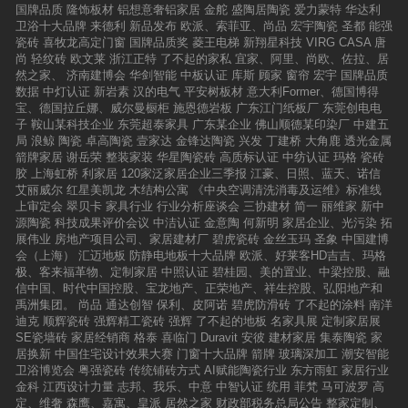
化服务。报告期内，公司明确了V6家居定制化业
厅。全新的绿建美居生活馆，全新的绿色生活体
国牌品质
隆饰板材
铝想意奢铝家居
金舵
盛陶居陶瓷
爱力蒙特
华达利
织架构，充实各部门职能，品牌升级、管理升
务发展方向，充分发挥公司在品牌、技术、产
验，全方位的空间解决方案等，皆在展厅逐一呈
卫浴十大品牌
来德利
新品发布
欧派、索菲亚、尚品
宏宇陶瓷
圣都
能强
级、服务升级；实施开展“助力终端、育商共
品、服务、渠道等方面的核心优势，以一体化定
现，一起见证品牌的创新力量，感受可持续的现
瓷砖
喜牧龙高定门窗
国牌品质奖
菱王电梯
新翔星科技
VIRG CASA
唐
赢”的加盟商运营抚商系统。2023年：升级优
制、一站式配齐的销售模式积极推进整装家居业
代生活美学。未来，新明珠绿材将不负众望，继
尚
轻纹砖
欧文莱
浙江正特
了不起的家私
宜家、阿里、尚欧、佐拉、居
化 为规范终端市场产品流通的管理，以及保障消
务发展。此外，慕思股份在中报中也谈及公司及
续践行低碳绿色环保可持续的使命，以更高标准
然之家、
济南建博会
华剑智能
中板认证
库斯
顾家
窗帘
宏宇
国牌品质
费者合法权益，德加卫浴对防伪标识进行升级优
行业面临的风险，包括房地产市场调整导致新房
推动建材行业绿色升级，为消费者创造更多环
数据
中灯认证
新岩素
汉的电气
平安树板材
意大利Former、德国博得
化，正式加入正品搜，每一款卫浴产品，都可以
装修和二手房翻新需求的下降，对公司产品和销
保、健康、高品质的居住选择，助力“双碳”目标
宝、德国拉丘娜、威尔曼橱柜
施恩德岩板
广东江门纸板厂
东莞创电电
通过扫描产品上面的防伪标签二维码，而进行真
售业绩可能造成不利影响。同时，床垫生产中原
实现，引领行业绿色可持续发展。2025年4月18-
子
鞍山某科技企业
东莞超泰家具
广东某企业
佛山顺德某印染厂
中建五
伪辨别，后期更会通过家居正品查询平台与消费
材料占比较大，而近年来原材料价格波动，也给
22日佛山潭洲陶瓷展新明珠绿材，1号馆119号与
局
浪鲸
陶瓷
卓高陶瓷
壹家达
金锋达陶瓷
兴发
丁建桥
大角鹿
透光金属
者进行各种营销售后互动。中国家居正品查询平
公司经营业绩带来影响。另外，行业竞争加剧、
您继续相约
箭牌家居
谢岳荣
整装家装
华星陶瓷砖
高质标认证
中纺认证
玛格
瓷砖
台，简称正品搜是由红星美凯龙集团与中国质量
品牌运营与管理、经销商管理和疫情反复的不确
胶
上海虹桥
利家居
120家泛家居企业三季报
江豪、日照、蓝天、诺信
认证中心联合发起的家居行业正品溯源平台。通
定性，仍是包括慕思股份在内的软体家居企业普
艾丽威尔
红星美凯龙
木结构公寓
《中央空调清洗消毒及运维》标准线
过工厂源头统一贴标，一物一码技术，到消费者
遍面临的风险。
上审定会
翠贝卡
家具行业
行业分析座谈会
三协建材
简一
丽维家
新中
的扫码验证的闭环流程，保障消费者权益和品牌
源陶瓷
科技成果评价会议
中洁认证
金意陶
何新明
家居企业、光污染
拓
利益。平台具有行业平台、正品溯源（防伪查
展伟业
房地产项目公司、家居建材厂
碧虎瓷砖
金丝玉玛
圣象
中国建博
询）、用户互动、营销售后、品牌商城的核心服
会（上海）
汇迈地板
防静电地板十大品牌
欧派、好莱客HD吉吉、玛格
务优势，服务品牌商，连接消费者，旨在建立健
极、客来福革物、定制家居
中照认证
碧桂园、美的置业、中梁控股、融
全家居正品溯源体系，助力消费者购买绿色环保
信中国、时代中国控股、宝龙地产、正荣地产、祥生控股、弘阳地产和
的优质家居产品。正品搜五大服务优势行业平台
禹洲集团。
尚品
通达创智
保利、皮阿诺
碧虎防滑砖
了不起的涂料
南洋
截止目前，大自然家居、久盛地板、天格地板、
迪克
顺辉瓷砖
强辉精工瓷砖
强辉
了不起的地板
名家具展
定制家居展
尚高卫浴、玫瑰岛全卫定制、德立淋浴房、皇派
SE瓷墙砖
家居经销商
格泰
喜临门
Duravit
安彼
建材家居
集泰陶瓷
家
门窗、轩尼斯门窗、新豪轩门窗、欧哲门窗、博
居换新
中国住宅设计效果大赛
门窗十大品牌
箭牌
玻璃深加工
潮安智能
仕门窗、圣堡罗门窗、墨瑟门窗、左右家私、仁
卫浴博览会
粤强瓷砖
传统铺砖方式
AI赋能陶瓷行业
东方雨虹
家居行业
豪家居、金可儿、雅兰床垫等1000+家居行业品
金科
江西设计力量
志邦、我乐、中意
中智认证
统用
菲梵
马可波罗
高
牌已加入家居正品查询平台。
定、维奢
森鹰、嘉寓、皇派
居然之家
财政部税务总局公告
整家定制、