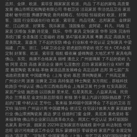
志邦、金牌、欧派、索菲亚
顾家家居
欧派、尚品
了不起的家电
高质量
发展
佛山市晖宏裕陶瓷有限公司
帝都卫浴
洁花家居
帝洁优品卫浴
家居
建材
敏华控股
弗娜罗陶瓷
唐尚精雕石、邹培聪
恒福瓷砖
欧派、好莱
客、顶固
行业双碳在行动
欧派、索菲亚、尚品宅配、志邦家居、金牌厨
柜、江山欧派、好莱客、我乐家居、顶固集创、皮阿诺、科凡、玛格
泛
家居
沃维伽
东鹏
诗尼曼、我乐、华帝
家具
定制家居
华帝
冠珠
贝洛特
系统门窗
全圣集团
汇亚磁砖
岩板
第47届名家具展
粤鹏
高定
高级灰
红
星美凯龙、富森美
了不起的安防
峰会
行业标准
中岩认证
定制家具
中梁
福建、广东、浙江、14家卫浴企业
碧虎超防滑瓷砖
统艺
恒大
OEA全屋
定制
好莱客、欧派、索菲亚
领航
蝶依斓
盛锋陶瓷
大地艺术节
家具电商
佛山、东莞、南康不合格家具
丽维
潘忠义
广州玻璃展
了不起的瓷砖
九
牧
阿里
宏胜
高德
家居企业
滕州
弘亚数控
启功
家居家装行业
KMY
雅
度
雅度陶瓷
客来福·革物
家居品质发展峰会
高定品牌
志邦
第七届广东
省政府质量奖
中国建博会（上海
瓷砖
慕思
潭州陶瓷展、广州高定展、
广州设计周
派雅
法狮龙
卫浴
高特集团
绅士陶瓷
东方雨虹，群核科技
欧路莎
中绿认证
佛山市江西南昌商会
上海厨卫展
竹少侠
红安高新区、
家居产业链
施恩德
以旧换新
里米尼、红星美凯龙、八益家具城、民营
房企
兰博基尼
金龙恒新总部项目
柜猫
第十届上汽设计国际挑战赛
了不
起的门窗
中材认证
芝华仕，客来福
第49届中国家博会
了不起的卫浴
百
艾特
瑞尔特
广州设计周
中国建博会
便洁宝
住宅设计效果大赛
家居建材
行业
佛山潭洲陶瓷展
惠达
梦洁
佳德利门窗
金牌、美尼美
素色瓷砖
客
来福革物
佛山市企业家日品质革命大会、周其仁
中定认证
第47届国际
名家具
新中源、靓家居
2023年定制家居市场规模
新中源
科达制造
中国
忠旺
设计河南建设工作会议
我乐
蒙娜丽莎
零碳瓷砖
家居产业
全屋定制
科达
“高定系”、“定制系”
中国家博会（上海）
华艺卫浴
KMY国际轻奢瓷