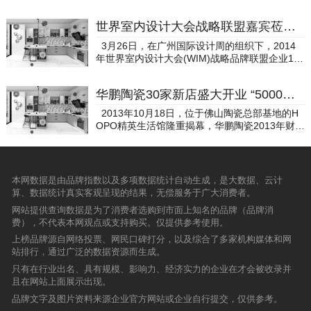
境。市场环境的严峻，并不能阻碍我们前进的步
争”的新课题，“安全防滑”成为家居与商业空间的
动先锋三项重磅荣誉，引领行业绿色发展！ 华艺
伐。2014年，终端市场里的汇亚磁砖依旧销售火
核心需求。广东陶瓷协会秘书长王卫国在致辞中
卫浴斩获三大殊荣4月19日，2025绿色陶瓷智能
世界室内设计大会战略联盟嘉宾莅临浪鲸卫浴参观指导
热，全国各地的大型促销活动层出不穷，人气火
指出，广东作为全国陶瓷产业核心阵地，转型的
卫浴制造与应用创新发展大会暨家居品质发展峰
爆，效果喜人。大气奢华的汇亚磁砖精品店如雨
关键在于“技术突破”与“产品迭代”，而碧虎从防滑
3月26日，在广州国际设计周的组织下，2014
会在广东佛山隆重召开，华艺卫浴凭借其行业领
后春笋般出现在全国各大城市。汇亚这个名字，
大理石到克隆原石的技术深耕，不仅将“防滑”需
年世界室内设计大会(WIM)战略品牌联盟企业10
先的绿色智造能力与以旧换新服务实践，荣获三
回响在祖国大地，回响在消费者的心中。
求做到极致，更填补了行业功能性陶瓷的细分空
多位嘉宾莅临浪鲸卫浴全球营销中心参观指导。
大奖项： “以旧换新行动先锋”——表彰华艺卫浴
白，树立了品质标杆。【广东陶瓷协会秘书长王
浪鲸卫浴作为整体卫浴行业的先行者，无论
在推动行业绿色转型中的标杆作用:“以旧换新优
华鹏陶瓷30家新店盛大开业 “5000万终端再造计划”受关注
卫国】佛山市陶瓷行业协会秘书长潘勇文进一步
是品牌、产品或是展厅都富有知名度，位于佛山
质服务商”——认可其高效、便捷的换新服务体
强调，绿色、安全、高附加值已成为陶瓷产品的
陶瓷总部基地的全球营销中心展厅富含企业文
系:全国品质权威大奖【国牌品质奖】“卫浴十大
2013年10月18日，位于佛山陶瓷总部基地的H
主流发展方向。碧虎多年来以技术为驱动、以市
化，从外立面设计到内部设计将海洋文化与企业
品牌”——彰显品牌综合实力与市场口碑的双重认
OPO精英生活馆隆重揭幕，华鹏陶瓷2013年财富
场为导向，在防滑砖领域的持续探索，既是对“安
文化充分融合贯通一体，体现整体卫浴解决方案
可:这三项殊荣不仅是对华艺卫浴产品与技术实力
峰会同日召开。面对到场的数百位合作伙伴，鹰
全人居”理念的响应，也为佛山陶瓷乃至中国建陶
的卫浴样板标间更是独树一帜，而浪鲸产品始终
的肯定，更是对其践行社会责任、引领行业可持
牌集团高层领导阐述了《重塑华鹏》战略，并宣
行业的高质量发展提供了标杆路径。两位行业协
坚持独立自主研发并充分保障产品的知识产权，
续发展的充分认可。深耕绿色制造发挥先锋作用
布正式启动“5000万终端再造计划”——未来三
会领导的解读，不仅肯定了碧虎的行业价值，更
截止2014年2月，浪鲸卫浴拥有产品专利达157
荣誉是里程碑，更是新起点。华艺卫浴将以此次
年，华鹏将每年投入5000万进行终端再造，目的
本网数据是由品牌指数以及多项数据统计自动生成，是大数据、云计
点明了防滑赛道的广阔前景——这一赛道已从“细
件，此次参观除了是对于浪鲸卫浴的展厅设计的
获奖为契机，继续深耕绿色智造与用户服务，以
是强力推动优质营销网点在全国的布局和建设，
算、数据统计真实客观呈现的结果，无偿服务于广大消费者。
分需求”升级为“刚需市场”。【佛山市陶瓷行业协
鉴赏更重要的是对企业如何在产品设计学术上进
创新驱动品质升级，为消费者创造更舒适、更环
提升华鹏陶瓷的终端实力。 加大投入的同时，
会秘书长潘勇文】战略与产品双轮驱动：复盘成
行研发创新和产品知识产权维护进行了简单的交
网站提供查询数据是为了消费者选购到市面上知名的品牌（品牌消
保的卫浴生活体验。未来，华艺卫浴将持续发挥
华鹏也相应提高了合作门槛，除了要求经销商具
果锚定方向，新品解锁市场增量品牌创始人彭天
流会议。
费），不代表本网观点或支持购买。仅提供参考使用。
行业先锋作用，助力中国卫浴产业迈向高质量发
备一定资金实力之外，更看重其是否具有适应新
奎携团队亮相，全面回顾品牌发展历程，发布三
展新篇章！
型市场环境的行销意识、经营理念，能否跟上厂
上榜品牌源自网络投票、网民口碑打分，以及综合了多家机构媒体和网
大新产品系列，并展望未来规划。作为蝉联五届
家快速发展的脚步，确保终端渠道质量，从长远
站排行，通过广泛的数据资源而生成。
《中国瓷砖防滑王》的防滑专家，碧虎以军人出
来看，如此严格要求才能保护更多经销商及品牌
身的专注精神，深耕陶瓷行业20多年，凭借5项
只有在行业出名、具有规模、影响力、经济实力的企业在才会被收录并
利益。 凭借华鹏强大的品牌力、过硬的生产
国家防滑专利和10.6万抖音粉丝的影响力，正加
且在网站上面展示出现。
力、卓越的产品力，此利好消息一经传出，即引
速推动防滑瓷砖领域的创新与变革。面向2026
品牌文字及图片资料来源企业官方网站或企业自行提交，仅供参考。
起众多经销商关注并洽谈合作事宜。短短一个月
年，碧虎提出区域扩张、技术升级与服务优化三