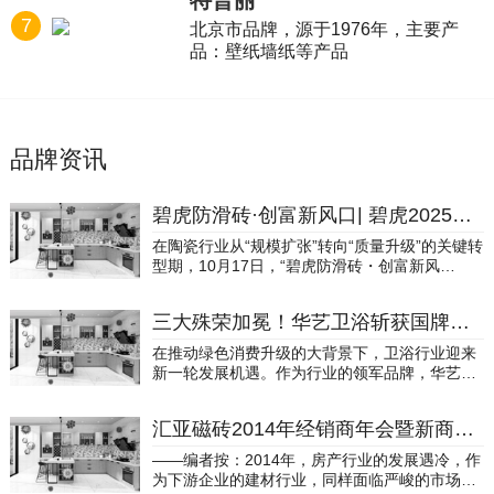
特普丽
7
北京市品牌，源于1976年，主要产
品：壁纸墙纸等产品
品牌资讯
碧虎防滑砖·创富新风口| 碧虎2025战略复盘暨新品发布会圆满成功！
在陶瓷行业从“规模扩张”转向“质量升级”的关键转
型期，10月17日，“碧虎防滑砖・创富新风
口”——2025年度战略总结暨新品发布会，在行
业瞩目下举办。这场集战略复盘、新品发布、终
三大殊荣加冕！华艺卫浴斩获国牌品质奖卫浴十大品牌权威大奖
端方法论分享与厂商共生见证于一体的盛会，不
仅展现了碧虎作为防滑砖赛道标杆品牌的实力，
在推动绿色消费升级的大背景下，卫浴行业迎来
更以“技术深耕+终端赋能”的双轮驱动模式，为陶
新一轮发展机遇。作为行业的领军品牌，华艺卫
瓷行业功能化、高附加值发展提供了可借鉴的实
浴积极响应国家"以旧换新"政策号召，通过创新
践路径。【碧虎防滑砖・创富新风口——2025年
服务模式、优化产品结构，为消费者提供一站式
度战略总结暨新品发布会】【碧虎防滑砖2025年
汇亚磁砖2014年经销商年会暨新商业模式研讨会隆重召开
绿色焕新服务。近日，在广东佛山举办的2025绿
度战略总结暨新品发布会·嘉宾签到打卡】行业转
色陶瓷智能卫浴制造与应用创新发展大会上，华
——编者按：2014年，房产行业的发展遇冷，作
型下的碧虎担当：以防滑技术破局，填补细分赛
艺卫浴凭借在"以旧换新"政策中的卓越表现，成
为下游企业的建材行业，同样面临严峻的市场环
道空白当前，陶瓷行业正面临“功能细分+价值竞
为全场焦点，一举斩获国牌品质奖及以旧换新行