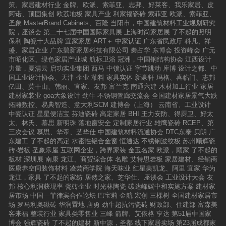
策、家居建材行业
金牌、欧派、索菲亚、志邦、好莱客、我乐家居、皮
大商表彰授牌】【金牌大商表彰授牌】【金牌代
阿诺、顶固集创
欧荔地板
家具产业
利家福瓷砖
索菲亚
欧派、索菲亚、
理商表彰授牌】【碧虎“创富新风口”主题家宴】
圣象
MasterBrand Cabinets、百隆
当阳市，中国建筑材料工业规划研究
结语：以盛会为起点，领航陶瓷功能化转型新征
院，座谈会
第二十七届中国国际家具展
上海时尚家居展
了不起的照明
程从战略复盘、新品启动、签约合影，到荣誉授
保利
陶瓷十大品牌
宜家家居
ART＋
中家认证
广东省民政厅
科凡、祥
牌、温情交流，碧虎2025年度战略总结暨新品发
盛、家居企业
广东碧新家居科技有限公司
秦占学
东博会
投资峰会
广元
布会构建了一幅“技术为核、产品为翼、终端为
市昭化区、绿色家居产业城
航标卫浴
冠洲，中国钢结构协会
江西设计
基、厂商共赢”的完整图景。这场盛会不仅是碧虎
力量，夏清云
启功实业集团
西马
中锁认证
字节跳动
库博
设计之都、中
品牌实力的集中展示，更成为陶瓷行业功能化转
国工业设计协会、天津
企业
釉料
家具实体
新豪轩
玛格、喜临门、志邦
型的重要缩影——碧虎以“怕地滑，用碧虎”的清
亿田、莫干山、韩丽、宜家、友邦
富兰克
南通六建
木材加工行业
家居
晰定位，将防滑技术从“功能属性”升级为“安全承
建材家装业
goa大象设计
劲牛
不锈钢管廊交流会
全国建材家居景气大跌
诺”，以三大新品打破“功能与美学割裂”的行业痛
拓雕数控、易典智造、意大利SCM
建博会（上海）
云南省、工业设计
点，以百人签约与千万大商案例证明创富模式的
中瓷认证
星星便洁宝
芬迪瓷砖
高定家居
BHI
王力安防、得厨卫、好太
可行性。未来，碧虎必将进一步巩固防滑砖赛道
太、林氏、慕思
新明珠
落地窗安全
定制家居行业
雄鹰瓷砖
RCEP、第
的领先地位，带动更多经销商在功能陶瓷的创富
三次会议
慕思、华帝、芝华仕
中国建筑材料流通协会
DTC东泰
贝朗
广
风口实现增长。而其“技术深耕+厂商共生”的发展
东建工
了不起的高定
水密性铝合金窗
恒通达
不锈钢波纹板
苏州顺辉瓷
模式，也将为陶瓷行业摆脱同质化竞争、迈向高
砖·岩板
圣象乐屋
互联网企业，跨界家装
金玉名家
欧派，顾家
了不起的
质量发展提供重要参考，持续为中国建陶行业书
板材
深圳展
南康
龙江、商贸综合体
名雕
艾特思岩板
家居建材、经销商
写“安全+美学+实用”的创新篇章。【碧虎防滑
医康养空间装饰材料
凌芸商学院
海天味业
红星美凯龙、阿里
宜家
华为
砖・创富新风口——2025年度战略总结暨新品发
龙江，家具
了不起的家纺
居然之家、芝华仕、座谈会
工业设计大会
友
布会】
邦
核心利润获现率
瓷砖企业
时光林陶瓷
碳达峰碳中和实施方案
建材家
居市场
中国—菲律宾合作论坛
巴宝莉
金航
宏创
三棵树
全国建材家居市
场
罗马利奥磁砖
华润置地
唐勇
劲牛超抗污瓷砖
财政部、住建部
富森美
客来福
整装行业
家具类零售业
三峰
箭牌、艾依格
亨达
第51届中国家
博会
强辉瓷砖
了不起的建材
新中源，圣都
线下家居卖场
第23届成都家