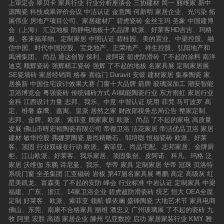
上审定会
翠贝卡
家具行业
行业分析座谈会
三协建材
简一
丽维家
新中
统建材行业破局升级的典范样本。【碧虎总经理
源陶瓷
科技成果评价会议
中洁认证
金意陶
何新明
家居企业、光污染
拓
高玉秀】大商证言证实力：实战案例印证厂商共
展伟业
房地产项目公司、家居建材厂
碧虎瓷砖
金丝玉玛
圣象
中国建博
生创富路径战略与终端方法论的落地效果，在三
会（上海）
汇迈地板
防静电地板十大品牌
欧派、好莱客HD吉吉、玛格
位金牌大商的实战分享中得到生动印证。碧虎海
极、客来福革物、定制家居
中照认证
碧桂园、美的置业、中梁控股、融
南运营中心陈泽源以“跟着战略走，少走三年弯
信中国、时代中国控股、宝龙地产、正荣地产、祥生控股、弘阳地产和
路”总结经验，直言依托碧虎的技术支持与区域布
禹洲集团。
尚品
通达创智
保利、皮阿诺
碧虎防滑砖
了不起的涂料
南洋
局策略，实现了当地市场的快速突破。【碧虎海
迪克
顺辉瓷砖
强辉精工瓷砖
强辉
了不起的地板
名家具展
定制家居展
南运营中心陈泽源】东北运营中心孟祥斌分享了
SE瓷墙砖
家居经销商
格泰
喜临门
Duravit
安彼
建材家居
集泰陶瓷
家
以“精准服务+渠道深耕”打开东北市场的路径，强
居换新
中国住宅设计效果大赛
门窗十大品牌
箭牌
玻璃深加工
潮安智能
调终端服务优化对业绩增长的关键作用；【东北
卫浴博览会
粤强瓷砖
传统铺砖方式
AI赋能陶瓷行业
东方雨虹
家居行业
运营中心孟祥斌】山西运营中心李瑞则讲述了
金科
江西设计力量
志邦、我乐、中意
中智认证
统用
菲梵
马可波罗
高
从“单打独斗”到“背靠总部”的转变，其通过终端创
定、维奢
森鹰、嘉寓、皇派
居然之家
财政部税务总局公告
整家定制、
新与口碑积累实现业绩翻倍的经历，成为碧虎“厂
志邦、金牌、欧派、索菲亚
顾家家居
欧派、尚品
了不起的家电
高质量
商共生”理念的鲜活注脚。【山西运营中心李瑞】
发展
佛山市晖宏裕陶瓷有限公司
帝都卫浴
洁花家居
帝洁优品卫浴
家居
三位大商的真实案例，不仅打消了合作伙伴对战
建材
敏华控股
弗娜罗陶瓷
唐尚精雕石、邹培聪
恒福瓷砖
欧派、好莱
略落地性的疑虑，更以实打实的盈利成果，印证
客、顶固
行业双碳在行动
欧派、索菲亚、尚品宅配、志邦家居、金牌厨
了碧虎创富模式的可行性。击鼓启新：三大新品
柜、江山欧派、好莱客、我乐家居、顶固集创、皮阿诺、科凡、玛格
泛
重磅亮相，奏响行业功能化创新强音发布会进入
家居
沃维伽
东鹏
诗尼曼、我乐、华帝
家具
定制家居
华帝
冠珠
贝洛特
高潮，一场极具仪式感与力量感的击鼓启动仪式
系统门窗
全圣集团
汇亚磁砖
岩板
第47届名家具展
粤鹏
高定
高级灰
红
揭开碧虎三大新品面纱。随着全场共同倒数“5、
星美凯龙、富森美
了不起的安防
峰会
行业标准
中岩认证
定制家具
中梁
4、3、2、1”，鼓声震彻会场，既是碧虎新品启
福建、广东、浙江、14家卫浴企业
碧虎超防滑瓷砖
统艺
恒大
OEA全屋
航的号角，更奏响陶瓷行业功能化创新的强音。
定制
好莱客、欧派、索菲亚
领航
蝶依斓
盛锋陶瓷
大地艺术节
家具电商
克隆原石2.0天润石、超易洁金丝绒、民宿艺术花
佛山、东莞、南康不合格家具
丽维
潘忠义
广州玻璃展
了不起的瓷砖
九
砖三款新品精准契合“安全+美学+实用”需求，正
牧
阿里
宏胜
高德
家居企业
滕州
弘亚数控
启功
家居家装行业
KMY
雅
式入市为行业产品创新注入新活力。【三大新品