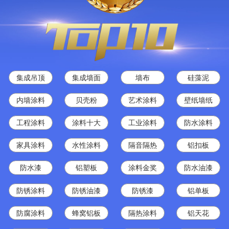
集成吊顶
集成墙面
墙布
硅藻泥
内墙涂料
贝壳粉
艺术涂料
壁纸墙纸
工程涂料
涂料十大
工业涂料
防水涂料
家具涂料
水性涂料
隔音隔热
铝扣板
防水漆
铝塑板
涂料金奖
防水油漆
防锈涂料
防锈油漆
防锈漆
铝单板
防腐涂料
蜂窝铝板
隔热涂料
铝天花