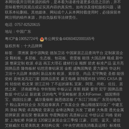
内，便成功与60多位优质经销商签订合约。
本网转载并注明来源的稿件，是本着为读者传递更多信息之目的，并不
大战略，并推出“防滑+”新品矩阵，包括超易洁金
意味着赞同其观点或证实其内容的真实性。如有涉及侵犯版权问题，请
丝绒、天润石、民宿艺术砖及莱姆碧虎石等系
联系本站删稿。其他媒体、网站或个人从本网转载使用时，必须保留本
列，兼顾防滑、易清洁与美学设计。同时，品牌
网注明的稿件来源，并自负版权等法律责任。
将通过“运营中心+代理商”模式深化渠道，目前经
销商超900家、网点突破1500个，并计划建设工
电话:
0757-82520615
厂直卖仓提升效率。海外市场已覆盖26国并通过
地址：中国广东
了欧盟认证。未来将加强终端服务，招募防滑专
粤ICP备19052724号
粤公网安备44060402000165号
家与推广大使，结合公益活动，推动体验营销与
创富方案落地。【碧虎董事长彭天奎】碧虎总经
版权所有：十大品牌网
理高玉秀则聚焦“终端创富”，分享实战方法论。
标签:
潭洲展
新中源陶瓷
德加卫浴
中国家居正品查询平台
定制家居企
她提出“终端不是卖产品的地方，是攒口碑、聚人
业
颗粒板、多层板、生态板、刨花板、密度板
能强
大国品牌
顺成
新中
心的地方”。碧虎防滑大理石瓷砖以“中国瓷砖防
源
整家定制
欧派
卓远
画王大理石
建材行业
顺辉
碧虎
标准产品
蓝月亮
滑王”的行业领军者姿态，通过科技创新与立体营
国牌品质
隆饰板材
铝想意奢铝家居
金舵
盛陶居陶瓷
爱力蒙特
华达利
销双轮驱动，开创陶瓷行业功能化新赛道。品牌
卫浴十大品牌
来德利
新品发布
欧派、索菲亚、尚品
宏宇陶瓷
圣都
能强
凭借国家认证的国际先进防滑技术（静摩擦系数
瓷砖
喜牧龙高定门窗
国牌品质奖
菱王电梯
新翔星科技
VIRG CASA
唐
>0.7）和“防滑=碧虎”的消费者心智占位，构建起
尚
轻纹砖
欧文莱
浙江正特
了不起的家私
宜家、阿里、尚欧、佐拉、居
覆盖全国900+经销商的网络体系，其360°立体营
然之家、
济南建博会
华剑智能
中板认证
库斯
顾家
窗帘
宏宇
国牌品质
销帮扶系统更以19.8万元价值赋能合作伙伴，从
数据
中灯认证
新岩素
汉的电气
平安树板材
意大利Former、德国博得
门店动销、线上引流到区域招商实现全周期闭环
宝、德国拉丘娜、威尔曼橱柜
施恩德岩板
广东江门纸板厂
东莞创电电
管理。 通过“低门槛+轻资产”加盟模式和实战验
子
鞍山某科技企业
东莞超泰家具
广东某企业
佛山顺德某印染厂
中建五
证的营销体系，碧虎助力投资者实现单场活动保
局
浪鲸
陶瓷
卓高陶瓷
壹家达
金锋达陶瓷
兴发
丁建桥
大角鹿
透光金属
底30万+销量，其中海南运营中心更创下26天收
箭牌家居
谢岳荣
整装家装
华星陶瓷砖
高质标认证
中纺认证
玛格
瓷砖
现107.2万的业绩标杆。品牌创新运用AI克隆人等
胶
上海虹桥
利家居
120家泛家居企业三季报
江豪、日照、蓝天、诺信
数字化工具，结合全国50多个运营中心的落地支
艾丽威尔
红星美凯龙
木结构公寓
《中央空调清洗消毒及运维》标准线
撑，真正实现“开店即盈利”的财富承诺，成为传