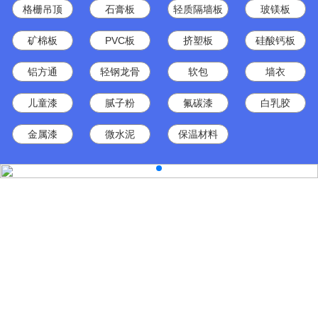
格栅吊顶
石膏板
轻质隔墙板
玻镁板
矿棉板
PVC板
挤塑板
硅酸钙板
铝方通
轻钢龙骨
软包
墙衣
儿童漆
腻子粉
氟碳漆
白乳胶
金属漆
微水泥
保温材料