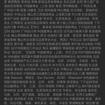
度
雅度陶瓷
客来福·革物
家居品质发展峰会
高定品牌
志邦
第七届广东
启动仪式】百人签约见证信任：定格厂商共生的
省政府质量奖
中国建博会（上海
瓷砖
慕思
潭州陶瓷展、广州高定展、
创富起点新品启动的热潮未退，一场承载“创富喜
广州设计周
派雅
法狮龙
卫浴
高特集团
绅士陶瓷
东方雨虹，群核科技
报”的百人签约环节接踵而至。据现场披露，经过
欧路莎
中绿认证
佛山市江西南昌商会
上海厨卫展
竹少侠
红安高新区、
前期与合作伙伴的深度对接，截至发布会当天，
家居产业链
施恩德
以旧换新
里米尼、红星美凯龙、八益家具城、民营
碧虎已成功与39座城市达成合作签约。这一数字
房企
兰博基尼
金龙恒新总部项目
柜猫
第十届上汽设计国际挑战赛
了不
并非简单的数量积累，而是市场对碧虎防滑技术
起的门窗
中材认证
芝华仕，客来福
第49届中国家博会
了不起的卫浴
百
实力的高度认可，是经销商对品牌创富战略的坚
艾特
瑞尔特
广州设计周
中国建博会
便洁宝
住宅设计效果大赛
家居建材
定信任，更是双方携手抢占防滑砖刚需市场的重
行业
佛山潭洲陶瓷展
惠达
梦洁
佳德利门窗
金牌、美尼美
素色瓷砖
客
要起点。【碧虎百人签约圆满成功】家宴话共
来福革物
佛山市企业家日品质革命大会、周其仁
中定认证
第47届国际
赢：荣誉授牌致敬标杆，续写厂商共生新篇章当
名家具
新中源、靓家居
2023年定制家居市场规模
新中源
科达制造
中国
日晚间，碧虎特设“创富新风口”主题家宴，延续
忠旺
设计河南建设工作会议
我乐
蒙娜丽莎
零碳瓷砖
家居产业
全屋定制
白天盛会的热烈氛围。晚宴以“感恩、欢聚、共
科达
“高定系”、“定制系”
中国家博会（上海）
华艺卫浴
KMY国际轻奢瓷
赢”三个关键词定调，让家宴成为厂商深度沟通、
砖
绿色建材
第四届中国建筑供应链创新应用高峰论坛
创尔特厨电
品质
凝聚共识的桥梁。随后，碧虎董事长彭天奎与总
金奖
中国新材产业工业设计大赛
欧派、志邦、百得胜、卡诺亚、科凡
经理高玉秀登台带领全场祝酒，两位领导分享对
居然之家、红点
行动方案
上市公司
科大讯飞
金科状元
鹰创园
红点奖
未来合作的期许，在场嘉宾共同举杯，祝愿碧虎
高级哑
素色砖
金科瓷砖
中涂认证
广交会
中陶认证
万格丽
金牌
碧虎防
新品大卖、合作伙伴财源广进，在美食与畅谈中
滑大理石瓷砖
中国机械冶金建材工会第五届全国委员会
仁豪
顺辉瓷砖
开启温馨互动时光。【左：碧虎董事长彭天
岩板
Rational、博德宝、Bax Küchen、ALNO、Warendorf
绿色建材与
奎 右：碧虎总经理高玉秀】【碧虎“创富新风
装配式建筑展招展
欧派、志邦、金牌、好莱客
家居展会
了不起的管材
口”主题家宴】晚宴核心环节为荣誉授牌，既包
武汉建博会
广东、江浙、四川
经销商
升降柱
云峰莫干山
第47届名家具
括“千万大商”表彰，金牌大商与金牌代理商授
联动科技
全友
索菲亚、红星美凯龙
摩力克
专委会、科达制造
索菲亚、
牌，表彰深耕区域、优化服务的终端“中坚力
九牧、立邦、苏宁易购、居然之家、碧桂园
中具认证
石湾工业陶瓷厂
量”，印证“跟着碧虎干，踏实能赚钱”的合作承
佛山造
深圳家居
天振
了不起的门锁
顺辉人大会
利家居瓷砖
欧派、索菲
诺。整场家宴不仅是对优秀经销商的认可，更进
亚、尚品宅配、顾家、林氏家居、慕思、卡诺亚
潭洲陶瓷展
“保交楼”政
一步夯实了碧虎“厂商共生”的合作根基。【千万