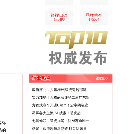
终端口碑
品牌荣誉
175490
175534
行业热点
聚势河北，共赢增长|碧虎瓷砖邯郸
实力加冕！万格丽获评第二届广东新
方程式赛车开进C弯？！宏宇陶瓷这
霸屏各大主流 AI 搜索！碧虎超
七届蝉联，碧虎加冕！防滑赛道唯一
等标
劲爆！碧虎超防滑瓷砖 抖音话题量
品的