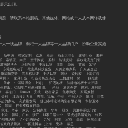
展示出现。
问题，请联系本站删稿。其他媒体、网站或个人从本网转载使
号
十大一线品牌、橱柜十大品牌等十大品牌门户，协助企业实施
新中源
整家定制
欧派
卓远
画王大理石
建材行业
顺辉
派、索菲亚、尚品
宏宇陶瓷
圣都
能强瓷砖
喜牧龙高定门窗
济南建博会
华剑智能
中板认证
库斯
顾家
窗帘
宏宇
东莞创电电子
鞍山某科技企业
东莞超泰家具
广东某企业
华星陶瓷砖
高质标认证
中纺认证
玛格
瓷砖胶
上海虹桥
翠贝卡
家具行业
行业分析座谈会
三协建材
简一
丽维家
圣象
中国建博会（上海）
汇迈地板
防静电地板十大品牌
祥生控股、弘阳地产和禹洲集团。
尚品
通达创智
保利、皮阿诺
泰
喜临门
Duravit
安彼
建材家居
集泰陶瓷
家居换新
金科
江西设计力量
志邦、我乐、中意
中智认证
统用
菲梵
不起的家电
高质量发展
佛山市晖宏裕陶瓷有限公司
帝都卫浴
客、顶固
行业双碳在行动
、我乐、华帝
家具
定制家居
华帝
冠珠
贝洛特系统门窗
中梁
福建、广东、浙江、14家卫浴企业
碧虎超防滑瓷砖
统艺
广州玻璃展
了不起的瓷砖
九牧
阿里
宏胜
高德
家居企业
省政府质量奖
中国建博会（上海
瓷砖
慕思