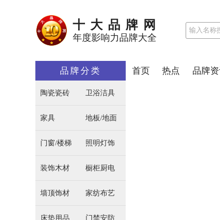
十大品牌网
年度影响力品牌大全
品牌分类
首页
热点
品牌资
陶瓷瓷砖
卫浴洁具
家具
地板/地面
门窗/楼梯
照明灯饰
装饰木材
橱柜厨电
墙顶饰材
家纺布艺
床垫用品
门禁安防