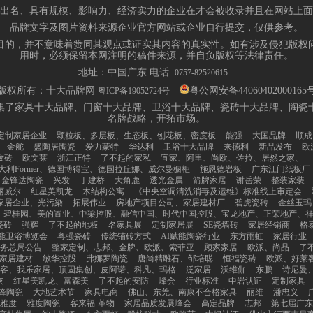
出名、具有规模、影响力、经济实力的企业在才会被收录并且在网站上面
品牌文字及图片资料来源企业官方网站或企业自行提交，仅供参考。
目的，并不意味着赞同其观点或证实其内容的真实性。如有涉及侵犯版权
用时，必须保留本网注明的稿件来源，并自负版权等法律责任。
地址：中国广东 电话:
0757-82520615
版权所有：十大品牌网
粤公网安备44060402000165
粤ICP备19052724号
集了家具十大品牌、门窗十大品牌、卫浴十大品牌、瓷砖十大品牌、陶瓷
名牌战略，开拓市场。
定制家居企业
颗粒板、多层板、生态板、刨花板、密度板
能强
大国品牌
顺成
金舵
盛陶居陶瓷
爱力蒙特
华达利
卫浴十大品牌
来德利
新品发布
欧
纹砖
欧文莱
浙江正特
了不起的家私
宜家、阿里、尚欧、佐拉、居然之家、
大利Former、德国博得宝、德国拉丘娜、威尔曼橱柜
施恩德岩板
广东江门纸板厂
金锋达陶瓷
兴发
丁建桥
大角鹿
透光金属
箭牌家居
谢岳荣
整装家装
丽威尔
红星美凯龙
木结构公寓
《中央空调清洗消毒及运维》标准线上审定会
家居企业、光污染
拓展伟业
房地产项目公司、家居建材厂
碧虎瓷砖
金丝玉玛
碧桂园、美的置业、中梁控股、融信中国、时代中国控股、宝龙地产、正荣地产、
瓷砖
强辉
了不起的地板
名家具展
定制家居展
SE瓷墙砖
家居经销商
格
能卫浴博览会
粤强瓷砖
传统铺砖方式
AI赋能陶瓷行业
东方雨虹
家居行业
务总局公告
整家定制、志邦、金牌、欧派、索菲亚
顾家家居
欧派、尚品
了
家居建材
敏华控股
弗娜罗陶瓷
唐尚精雕石、邹培聪
恒福瓷砖
欧派、好莱
莱客、我乐家居、顶固集创、皮阿诺、科凡、玛格
泛家居
沃维伽
东鹏
诗尼曼
灰
红星美凯龙、富森美
了不起的安防
峰会
行业标准
中岩认证
定制家具
锋陶瓷
大地艺术节
家具电商
佛山、东莞、南康不合格家具
丽维
潘忠义
雅度
雅度陶瓷
客来福·革物
家居品质发展峰会
高定品牌
志邦
第七届广东