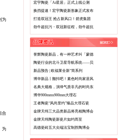
宏宇陶瓷「Ai星居」正式上线公测
换挡提速！宏宇陶瓷新形象正式发布
打造双冠王 抢占新风口！碧虎集团
到为
劲牛超抗污・双冠新征程，劲牛超抗
品牌资讯
誉辉陶瓷新品，有一种艺术叫「蒙德
陶瓷行业的北斗卫星导航系统——贝
新品预告 | 欧福莱全新“简系列
博华新品丨颤抖吧！素色时尚家居风
名典大规格，演绎气质非凡的时尚东
博华900mmx900mm大理石
王者陶瓷“风尚里约”臻品大理石瓷
金牌天纬三大品类新品将亮相陶博会
组合
金牌天纬陶瓷新瓷片如约而至
高德瓷砖五大尖端法宝制胜陶博会
，为