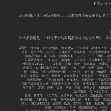
只有在行业
本网转载并注明来源的稿件，是本着为读者传递更多信息之
十大品牌网是一个服务于智能家居品牌行业的专业网站，汇
标签:
潭洲展
新中源陶瓷
德加卫浴
中国家居正品查询平台
碧虎
标准产品
蓝月亮
国牌品质
隆饰板材
铝想意奢铝家居
国牌品质奖
菱王电梯
新翔星科技
VIRG CASA
唐尚
轻
国牌品质数据
中灯认证
新岩素
汉的电气
平安树板材
意
佛山顺德某印染厂
中建五局
浪鲸
陶瓷
卓高陶瓷
壹家达
利家居
120家泛家居企业三季报
江豪、日照、蓝天、诺信
艾
新中源陶瓷
科技成果评价会议
中洁认证
金意陶
何新明
欧派、好莱客HD吉吉、玛格极、客来福革物、定制家居
中照认证
碧虎防滑砖
了不起的涂料
南洋迪克
顺辉瓷砖
强辉精工
中国住宅设计效果大赛
门窗十大品牌
箭牌
玻璃深加工
潮安智
马可波罗
高定、维奢
森鹰、嘉寓、皇派
居然之家
财政部税
洁花家居
帝洁优品卫浴
欧派、索菲亚、尚品宅配、志邦家居、金牌厨柜、江山欧派、好
全圣集团
汇亚磁砖
岩板
第47届名家具展
粤鹏
高定
高级
恒大
OEA全屋定制
好莱客、欧派、索菲亚
领航
蝶依斓
盛
滕州
弘亚数控
启功
家居家装行业
KMY