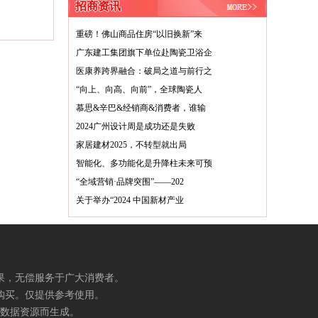
招商资讯
重磅！佛山商品住房“以旧换新”来
广东建工集团旗下单位赴陶瓷卫浴企
医康养跨界融合：破局之道与前行之
“向上、向高、向前”，全球陶瓷人
慕思&辛巴&经销商&消费者，谁输
2024广州设计周是成功还是失败
家居建材2025，不转型就出局
智能化、多功能化是升降柱未来可预
“全域营销·品牌突围”——202
关于举办“2024 中国新材产业
果，无偿服务于广大消费者。
购买。仅提供参考使用。
数据资源而生成。