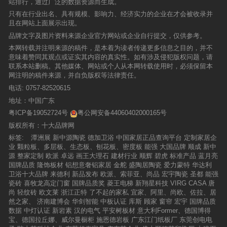
站排行，通过广泛的数据资源而生成。
粒、柔光等多种工艺为基石，令市场无以复制，
人们注重的是生活的品质和品味，而非简单的物
的研发理念和品质坚持。90+设计师鉴砖活动自
必将引领瓷砖行业新潮流！没有经历过磨炼和奋
质堆砌。这种生活方式让人们更加关注自己的内
只有在行业出名、具有规模、影响力、经济实力的企业在才会被收录并
成立之日起，90+便具有国际化的视野和快速发
斗的人生是不完整的，在残酷的市场竞争中，想
心需求和精神世界，追求一种更加充实和有意义
且在网站上面展示出现。
展的品牌基因。仅用10年打造对标国际标准的瓷
要突围就要不断的开拓创新、与众不同，对于肩
的生活。在全岩家居高奢定制中，岩板作为核心
砖产品，完成从学习西班牙、意大利先进瓷砖品
品牌文字及图片资料来源企业官方网站或企业自行提交，仅供参考。
负重任的金艾陶瓷砖品牌销售人员来说，只有在
高端主材，其独特的质感和纹理为家居空间带来
牌到玩转创意及研发，实现品质与设计的双重超
总结中发现问题，在规划中坚定方向，不断拼
本网转载并注明来源的稿件，是本着为读者传递更多信息之目的，并不
了全新的视觉体验。对艺术与自然的高度理解和
越。90+产品高迪米黄为了打造独特、细腻、自
搏，不断前行，才能取得成功。此次大赛增强了
意味着赞同其观点或证实其内容的真实性。如有涉及侵犯版权问题，请
融合，是意大利施恩德岩板更具个性化和独特
然的瓷砖，创始人远赴60多个国家游学考察，学
销售人员对9面大理石瓷砖新品的了解，对新产
联系本站删稿。其他媒体、网站或个人从本网转载使用时，必须保留本
性。通过深入了解消费者的需求和品味，高奢定
习国外先进的设计理念与工艺，对标意大利顶级
品的卖点也有了更深的认知，各位销售人员相互
网注明的稿件来源，并自负版权等法律责任。
制能够为消费者提供量身打造的设计方案。从色
瓷砖产品，结合中国潮流元素，演绎出90+轻潮
学习，取长补短，实现了资源共享，提高了金艾
彩搭配到材质选择，从空间布局到极致细节，每
电话:
0757-82520615
现代砖。90+产品高迪米黄空间图90+轻潮现代本
陶瓷砖品牌销售团队的业务水平和向心力，为公
一个环节都充满了个性化元素，让消费者的家居
身已具有与众不同的气质和独特的审美观，这恰
地址：中国广东
司下半年的产品销售注入了新的力量，参会人员
空间成为真正反映其个性和品味的独特之地。高
恰符合了不少家装设计师的口味，换句话来说，
干劲十足，为决胜终端打下夯实基础。
粤ICP备19052724号
粤公网安备44060402000165号
端生态链构建，引领高端人居新赛道红星美凯龙
90+轻潮现代砖是设计们喜爱的陶瓷品牌。据国
作为国内知名的家居连锁企业，一直致力于为消
版权所有：十大品牌网
内某知名设计师表示，90+这个瓷砖品牌自身便
费者提供高品质的家居产品和服务。为了实现这
散发出独特魅力，皆因自90+正式成立后，其强
标签:
潭洲展
新中源陶瓷
德加卫浴
中国家居正品查询平台
定制家居企
一目标，红星美凯龙积极与进口品牌展开合作，
势推出的“将国际高品质的设计理念不断引入中
业
颗粒板、多层板、生态板、刨花板、密度板
能强
大国品牌
顺成
新中
展店联动的形式，使红星美凯龙成为主流国际品
国”的经营理念，与企业使命和愿景相结合，在其
源
整家定制
欧派
卓远
画王大理石
建材行业
顺辉
碧虎
标准产品
蓝月亮
牌争相进驻的优质渠道，红星美凯龙在为越来越
深厚文化底蕴的影响下，不仅展现了企业历来的
国牌品质
隆饰板材
铝想意奢铝家居
金舵
盛陶居陶瓷
爱力蒙特
华达利
多的优秀国际品牌形成品牌赋能，构建高端品牌
风貌，更彰显出90+轻潮现代砖精益求精的工艺
卫浴十大品牌
来德利
新品发布
欧派、索菲亚、尚品
宏宇陶瓷
圣都
能强
生态链。“岩遇·意境”，戈壁上最壮丽的一幅画沙
技术以及敢于超越的时代精神，这正是90+轻潮
瓷砖
喜牧龙高定门窗
国牌品质奖
菱王电梯
新翔星科技
VIRG CASA
唐
画艺术以其独特的魅力和表现形式，吸引了越来
现代砖的核心价值。结语：对于设计师来说，90
尚
轻纹砖
欧文莱
浙江正特
了不起的家私
宜家、阿里、尚欧、佐拉、居
越多的关注。它使用天然彩砂作为创作媒介，结
+轻潮现代砖这种潜在的、对产品有着无穷的创
然之家、
济南建博会
华剑智能
中板认证
库斯
顾家
窗帘
宏宇
国牌品质
合绘画技巧、音乐与光效，呈现出一种全方位的
意的瓷砖品牌是另一种不容忽视的力量，同时也
数据
中灯认证
新岩素
汉的电气
平安树板材
意大利Former、德国博得
视听享受。沙画艺术不仅具有东方的神韵，还展
是致命的吸引力；另外，90+轻潮现代砖致力打
宝、德国拉丘娜、威尔曼橱柜
施恩德岩板
广东江门纸板厂
东莞创电电
现出现代的风采，给人们带来梦幻般的感觉和前