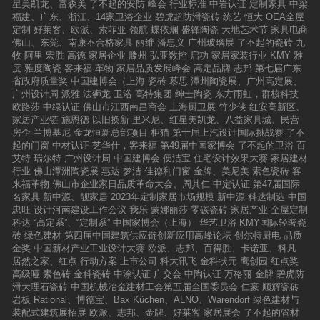
星美凯龙、富森美
了不起的安防
峰会
行业标准
中岩认证
定制家具
中梁
术特色，学习古代艺术家们的创作技巧和表现手
福建、广东、浙江、14家卫浴企业
碧虎超防滑瓷砖
统艺
恒大
OEA全屋
法。同时，与当地的艺术家、文化学者进行交流
定制
好莱客、欧派、索菲亚
领航
蝶依斓
盛锋陶瓷
大地艺术节
家具电商
互动，共同探讨敦煌文化的传承与创新。意大利
佛山、东莞、南康不合格家具
丽维
潘忠义
广州玻璃展
了不起的瓷砖
九
施恩德岩板2024高端设计师艺术共创之旅，直面
牧
阿里
宏胜
高德
家居企业
滕州
弘亚数控
启功
家居家装行业
KMY
雅
自然与艺术文化。正如品牌始终坚持的从大自然
度
雅度陶瓷
客来福·革物
家居品质发展峰会
高定品牌
志邦
第七届广东
中汲取元素，从艺术中获取设计美学灵感一样，
省政府质量奖
中国建博会（上海
瓷砖
慕思
潭州陶瓷展、广州高定展、
施恩德将自然的色彩运用到岩板之中，使得岩板
广州设计周
派雅
法狮龙
卫浴
高特集团
绅士陶瓷
东方雨虹，群核科技
的色彩更加丰富多彩，同时也更具自然韵味；同
欧路莎
中绿认证
佛山市江西南昌商会
上海厨卫展
竹少侠
红安高新区、
时它更是一种艺术品，纹理清晰、色泽自然，能
家居产业链
施恩德
以旧换新
里米尼、红星美凯龙、八益家具城、民营
够与各种家居风格完美融合。使设计师们可以通
房企
兰博基尼
金龙恒新总部项目
柜猫
第十届上汽设计国际挑战赛
了不
过巧妙运用岩板，创造出富有艺术感和个性化的
起的门窗
中材认证
芝华仕，客来福
第49届中国家博会
了不起的卫浴
百
家居环境。“岩遇·意境”高端设计师艺术共创活动
艾特
瑞尔特
广州设计周
中国建博会
便洁宝
住宅设计效果大赛
家居建材
是一场跨越界限、融合创新的盛事，凸显了跨界
行业
佛山潭洲陶瓷展
惠达
梦洁
佳德利门窗
金牌、美尼美
素色瓷砖
客
与融合的重要性。这种跨界的交流与对话，不仅
来福革物
佛山市企业家日品质革命大会、周其仁
中定认证
第47届国际
有助于推动各自领域的进步与发展，更能激发新
名家具
新中源、靓家居
2023年定制家居市场规模
新中源
科达制造
中国
的创意和灵感，为意大利施恩德岩板品牌创新注
忠旺
设计河南建设工作会议
我乐
蒙娜丽莎
零碳瓷砖
家居产业
全屋定制
入新的活力。
科达
“高定系”、“定制系”
中国家博会（上海）
华艺卫浴
KMY国际轻奢瓷
砖
绿色建材
第四届中国建筑供应链创新应用高峰论坛
创尔特厨电
品质
金奖
中国新材产业工业设计大赛
欧派、志邦、百得胜、卡诺亚、科凡
居然之家、红点
行动方案
上市公司
科大讯飞
金科状元
鹰创园
红点奖
高级哑
素色砖
金科瓷砖
中涂认证
广交会
中陶认证
万格丽
金牌
碧虎防
滑大理石瓷砖
中国机械冶金建材工会第五届全国委员会
仁豪
顺辉瓷砖
岩板
Rational、博德宝、Bax Küchen、ALNO、Warendorf
绿色建材与
装配式建筑展招展
欧派、志邦、金牌、好莱客
家居展会
了不起的管材