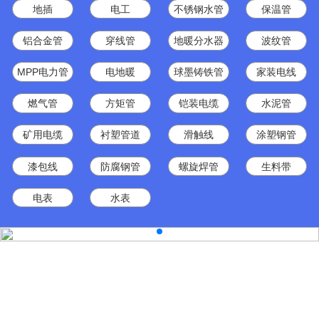
地插
电工
不锈钢水管
保温管
铝合金管
穿线管
地暖分水器
波纹管
MPP电力管
电地暖
球墨铸铁管
家装电线
燃气管
方矩管
铠装电缆
水泥管
矿用电缆
衬塑管道
滑触线
涂塑钢管
漆包线
防腐钢管
螺旋焊管
生料带
电表
水表