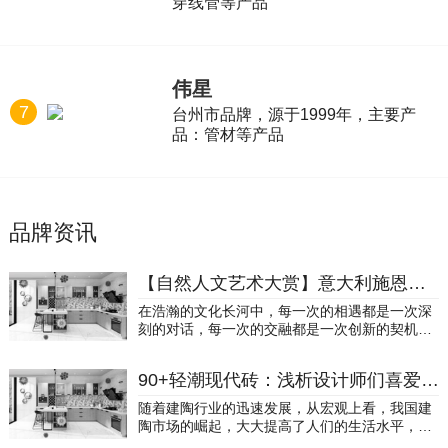
穿线管等产品
伟星
7
台州市品牌，源于1999年，主要产
品：管材等产品
品牌资讯
【自然人文艺术大赏】意大利施恩德岩板成功举办“岩遇·意境”高端设计师艺术共创
在浩瀚的文化长河中，每一次的相遇都是一次深
刻的对话，每一次的交融都是一次创新的契机。
意大利施恩德岩板“岩遇·意境”2024高端设计师艺
术共创之旅，就是这样一场跨越时空界限、融合
90+轻潮现代砖：浅析设计师们喜爱的品牌
艺术创新的盛事。它汇聚了东西方的艺术精髓，
将传统与现代、自然与人文、设计与生活完美融
随着建陶行业的迅速发展，从宏观上看，我国建
合，为我们呈现了一场别开生面的岩板美学盛
陶市场的崛起，大大提高了人们的生活水平，与
典。“岩遇·意境”，以岩为媒，以意为魂，通过独
此同时，设计师一职也受到了广大消费者和企业