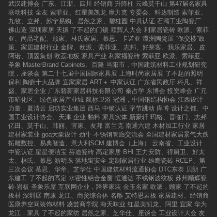
武汉建博会
广东、江浙、四川
经销商
升降柱
云峰莫干山
第47届名家具
联动科技
全友
索菲亚、红星美凯龙
摩力克
专委会、科达制造
索菲亚、
九牧、立邦、苏宁易购、居然之家、碧桂园
中具认证
石湾工业陶瓷厂
佛山造
深圳家居
天振
了不起的门锁
顺辉人大会
利家居瓷砖
欧派、索菲
亚、尚品宅配、顾家、林氏家居、慕思、卡诺亚
潭洲陶瓷展
“保交楼”政
策、家居建材行业
金牌、欧派、索菲亚、志邦、好莱客、我乐家居、皮
阿诺、顶固集创
欧荔地板
家具产业
利家福瓷砖
索菲亚
欧派、索菲亚、
圣象
MasterBrand Cabinets、百隆
当阳市，中国建筑材料工业规划研究
院，座谈会
第二十七届中国国际家具展
上海时尚家居展
了不起的照明
保利
陶瓷十大品牌
宜家家居
ART＋
中家认证
广东省民政厅
科凡、祥
盛、家居企业
广东碧新家居科技有限公司
秦占学
东博会
投资峰会
广元
市昭化区、绿色家居产业城
航标卫浴
冠洲，中国钢结构协会
江西设计
力量，夏清云
启功实业集团
西马
中锁认证
字节跳动
库博
设计之都、中
国工业设计协会、天津
企业
釉料
家具实体
新豪轩
玛格、喜临门、志邦
亿田、莫干山、韩丽、宜家、友邦
富兰克
南通六建
木材加工行业
家居
建材家装业
goa大象设计
劲牛
不锈钢管廊交流会
全国建材家居景气大跌
拓雕数控、易典智造、意大利SCM
建博会（上海）
云南省、工业设计
中瓷认证
星星便洁宝
芬迪瓷砖
高定家居
BHI
王力安防、得厨卫、好太
太、林氏、慕思
新明珠
落地窗安全
定制家居行业
雄鹰瓷砖
RCEP、第
三次会议
慕思、华帝、芝华仕
中国建筑材料流通协会
DTC东泰
贝朗
广
东建工
了不起的高定
水密性铝合金窗
恒通达
不锈钢波纹板
苏州顺辉瓷
砖·岩板
圣象乐屋
互联网企业，跨界家装
金玉名家
欧派，顾家
了不起的
板材
深圳展
南康
龙江、商贸综合体
名雕
艾特思岩板
家居建材、经销商
医康养空间装饰材料
凌芸商学院
海天味业
红星美凯龙、阿里
宜家
华为
龙江，家具
了不起的家纺
居然之家、芝华仕、座谈会
工业设计大会
友