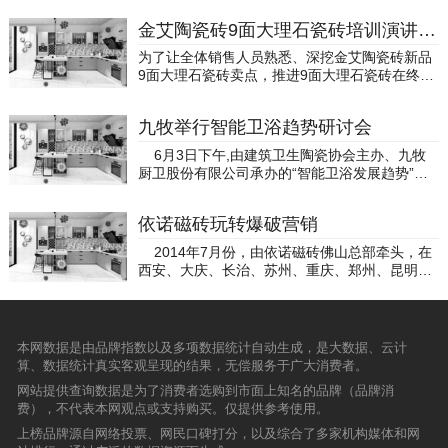
特的艺术形式，展现了岩板的独特魅力与深厚内
和追捧。就瓷砖这一领域而言，越来越多陶企向
涵。而意境，则是中国传统文化的精髓，它追求
金艾陶瓷砖9面大理石瓷砖培训演讲赛圆满结束
设计师展示其品牌优势和风采，希望能够打动设
的是言外之意、象外之象，通过有限的形象表达
计师芳心，与其携手合作，打造时尚、舒适且颇
为了让全体销售人员熟悉、深挖金艾陶瓷砖新品
无限的情感与哲思。带着这些美好期许，6月13-
有个性和品位的家居生活空间。但由于设计师的
9面大理石瓷砖卖点，推进9面大理石瓷砖在终端
16日，来自全国的百位设计师、行业精英、媒体
审美眼光和时尚触觉与众不同，可见，陶企若想
的推广和销售，从而更好地服务终端消费者，20
嘉宾相聚甘肃敦煌和青海大柴旦、北纬37度星空
找到一个与品牌有着共同目标的设计师合作，提
16年7月2日，一场别开生面的新产品培训演讲赛
营地，在为期4天的艺术共创之旅中，共同寻觅
升品牌的整体设计水平并不是一件容易的事。90
九牧举行智能卫浴趋势研讨会
于陶瓷一线品牌金艾陶瓷砖品牌总部一楼大堂激
与探讨艺术、设计、人居空间等领域，思考意大
+轻潮现代砖：设计师喜爱品牌在这个商机无限
情展开。此次培训演讲赛分为销售线人员和营销
利施恩德岩板倡导的岩板美学，包括其所蕴含的
6月3日下午,由建筑卫生陶瓷协会主办、九牧
的泛家居时代，随着消费者对瓷砖产品、乃至家
后勤线人员两组，各组成员轮流上台进行新品相
自然精神和文化内涵，从而激发新的创意和灵
厨卫股份有限公司承办的“智能卫浴发展趋势”研
居生活品质要求的逐渐提高，设计师的影响力和
关内容演讲，全体参赛人员参与评分，每位队员
感，为设计创新注入新的活力。凝视自然，在星
讨会在卓美亚喜马拉雅酒店举行。下午两点，智
重要性也随之提升。如今，建陶行业价格竞争颇
取平均分，每组前两名将赢得现金奖，最后两名
空之下，与岁月印记对话SCHENDER岩板美学盛
能卫浴发展趋势研讨会正式开始。建筑卫生陶瓷
为激烈，产品同质化的现象越来越明显，并成为
则要接收相应的罚款和20个俯卧撑的惩罚。成功
依诺磁砖玩转爆破营销
典来到北纬37°星空营地，戈壁的荒凉、辽阔和
协会驻会会长夏高生率先上台致辞，他以自己丰
一直专注产品研发的陶企前进的阻碍力，造成这
总是属于有准备的人，从每位参赛人员慷慨激昂
寂静，都体现了一种特殊的美。脱离繁华和热
富的行业经验向来宾们讲解了智能马桶受重视的
一现象的主要问题在于终端市场缺乏创新性的产
2014年7月份，由依诺磁砖佛山总部牵头，在
的演讲就可以看出，他们在会前就已经做好了充
闹，回归艺术的沉静、深邃和悠远的美。自然符
渊源，从厕所革命窥见智能卫浴发展的良机，论
品设计。因此，无可否认设计师与建陶行业之间
西安、大庆、长治、苏州、重庆、郑州、昆明7
分的准备。大家从不同角度对9面大理石瓷砖新
号与意大利施恩德岩板交响呼应，让人们感受到
证智能卫浴成为趋势已成必然。 九牧厨卫股份
存在着密不可分的关系。据了解，以往鲜有陶企
个城市同时启动营销活动，并于7月20日同时落
品进行深度剖析，每一位选手都充分的利用自身
大自然的瞬间与永恒，使到场嘉宾更深层次的了
有限公司副总裁张彬就以“智能卫浴发展之我
与设计师直接对接，如今，越来越多企业选择了
地，在全国掀起一阵阵抢购高峰。
优势，为自己的演讲增色添彩。经过激烈角逐，
解意大利施恩德岩板所倡导的美学理念，让自然
见”为主题向来宾们介绍了九牧的智能卫浴产品规
直面设计师，利用设计师的专业度来审视空间的
广东区销售经理蔡伟鹏、华南2区销售经理刘光
与品牌融合，引发自然元素与人居空间深度融合
划。他认为，九牧作为卫浴领先企业，并不会为
美，从而打造别具匠心的瓷砖产品。就建陶行业
耀分别获得销售线人员第一、二名；市场部活动
本网数据是由品牌指数以及多项数据统计自动生成，是大数据、云计
的思考。高奢定制人居，发现生活的艺术之美如
了智能化而智能化，而是会专注卫浴产品研发，
设计师喜爱品牌——90+轻潮现代砖而言，不得
策划胡力、网销部客服李丹萍分别获得营销后勤
算、数据统计真实客观呈现的结果，无偿服务于广大消费者。
何定义人居空间的至高之境，高奢生活寄托消费
从解决用户真正的需求出发，为用户提供智能、
不提的是，前段时间在重庆二郎店举办的设计师
线人员第一、二名。2016下半年，金艾陶瓷砖品
者对于生活品质的至高追求，它不仅仅局限于物
健康、人性、环保的卫浴产品。九牧厨卫股份有
网站提供查询数据是为了消费者选购到市面上知名的品牌（品牌消
鉴砖活动。90+为现场设计师带来了多款明星产
牌隆重推出金艾陶9面大理石瓷砖新品，100%源
质层面的享受，更是一种生活态度和价值观的体
限公司副总裁张彬
费），不代表本网观点或支持购买。仅提供参考使用。
品，让设计师零距离触摸感受90+轻潮现代砖的
自意大利的原创设计，以罗马皇宫、米兰大教堂
现。对细节的极致追求，对品质的严格把控，以
质感。通过展示90+生产流程、产品矩阵的原创c
上榜品牌源自网络投票、网民口碑打分，以及综合了多家机构媒体和网
的原石设计为蓝本，以9面纹理+通体、金刚颗
及对生活美学的深度理解。在高奢定制生活中，
g动画，使设计师得以深入、全面地了解90+产品