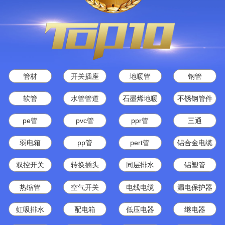
管材
开关插座
地暖管
钢管
软管
水管管道
石墨烯地暖
不锈钢管件
pe管
pvc管
ppr管
三通
弱电箱
pp管
pert管
铝合金电缆
双控开关
转换插头
同层排水
铝塑管
热缩管
空气开关
电线电缆
漏电保护器
虹吸排水
配电箱
低压电器
继电器