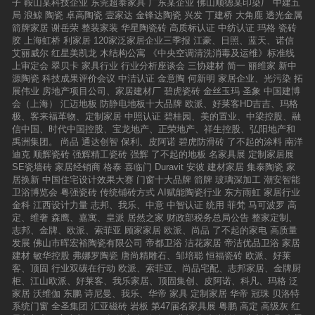
造高品质的瓷砖产品，并始终如一地秉承“让设计
子
鞍山某科技企业
东莞超泰家具
广东某企业
佛山顺德某印染厂
中建五
所未有的视觉享受。当沙画艺术遇到岩板，这场
改变生活”的设计概念，倡导高品位的家居生活，
局
浪鲸
陶瓷
卓高陶瓷
壹家达
金锋达陶瓷
兴发
丁建桥
大角鹿
透光金属
相遇注定不平凡，艺术家在岩板上绘制沙画，利
不仅赢得了业界的广泛赞誉，且成为消费者最值
箭牌家居
谢岳荣
整装家装
华星陶瓷砖
高质标认证
中纺认证
玛格
瓷砖
用岩板的特殊质感和纹理，使沙画作品更加生动
得信赖的陶瓷品牌，以及设计喜爱品牌
胶
上海虹桥
利家居
120家泛家居企业三季报
江豪、日照、蓝天、诺信
逼真，将沙画艺术的精髓融入到意大利施恩德岩
艾丽威尔
红星美凯龙
木结构公寓
《中央空调清洗消毒及运维》标准线
板的自然之美中。于戈壁之中，遇见绝美意境。
上审定会
翠贝卡
家具行业
行业分析座谈会
三协建材
简一
丽维家
新中
沙画艺术与岩板的结合体现了更广泛的人居生活
源陶瓷
科技成果评价会议
中洁认证
金意陶
何新明
家居企业、光污染
拓
与艺术跨界的可能，为参与者带来了更多元化、
展伟业
房地产项目公司、家居建材厂
碧虎瓷砖
金丝玉玛
圣象
中国建博
更具创新性的艺术享受。在施恩德的“岩遇·意
会（上海）
汇迈地板
防静电地板十大品牌
欧派、好莱客HD吉吉、玛格
境”文化交流中，我们看到了岩板与意境的完美融
极、客来福革物、定制家居
中照认证
碧桂园、美的置业、中梁控股、融
合。意大利施恩德以岩板为载体，通过精湛的技
信中国、时代中国控股、宝龙地产、正荣地产、祥生控股、弘阳地产和
艺和独特的创意，将自然之美、人文之韵、艺术
禹洲集团。
尚品
通达创智
保利、皮阿诺
碧虎防滑砖
了不起的涂料
南洋
之魂融入其中，打造出了一系列令人惊艳的产
迪克
顺辉瓷砖
强辉精工瓷砖
强辉
了不起的地板
名家具展
定制家居展
品。这些产品不仅具有极高的产品价值，更蕴含
SE瓷墙砖
家居经销商
格泰
喜临门
Duravit
安彼
建材家居
集泰陶瓷
家
了深刻的文化内涵和人文精神。东西方文化的交
居换新
中国住宅设计效果大赛
门窗十大品牌
箭牌
玻璃深加工
潮安智能
融与传承主办方带领一众设计师走进敦煌莫高
卫浴博览会
粤强瓷砖
传统铺砖方式
AI赋能陶瓷行业
东方雨虹
家居行业
窟、莫高学堂等地，通过深入学习和体验，激发
金科
江西设计力量
志邦、我乐、中意
中智认证
统用
菲梵
马可波罗
高
设计师们的创意灵感，提升他们的设计水平。通
定、维奢
森鹰、嘉寓、皇派
居然之家
财政部税务总局公告
整家定制、
过对莫高窟的深入研学，设计师和嘉宾们深刻感
志邦、金牌、欧派、索菲亚
顾家家居
欧派、尚品
了不起的家电
高质量
受到千年文化与自然的共存与对话，正如意大利
发展
佛山市晖宏裕陶瓷有限公司
帝都卫浴
洁花家居
帝洁优品卫浴
家居
施恩德岩板在设计过程中，注重将自然元素融入
建材
敏华控股
弗娜罗陶瓷
唐尚精雕石、邹培聪
恒福瓷砖
欧派、好莱
其中。其设计理念源于自然，汲取自然之美，将
客、顶固
行业双碳在行动
欧派、索菲亚、尚品宅配、志邦家居、金牌厨
大自然的精髓巧妙地融入到产品之中。在艺术共
柜、江山欧派、好莱客、我乐家居、顶固集创、皮阿诺、科凡、玛格
泛
创游学过程中，设计师们参观莫高窟等文化遗产
家居
沃维伽
东鹏
诗尼曼、我乐、华帝
家具
定制家居
华帝
冠珠
贝洛特
地，亲身感受敦煌文化的深厚内涵和艺术魅力。
系统门窗
全圣集团
汇亚磁砖
岩板
第47届名家具展
粤鹏
高定
高级灰
红
深入了解敦煌莫高窟的历史背景、文化内涵和艺