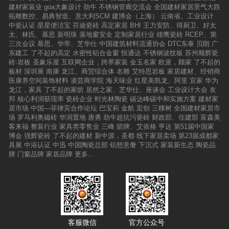
（新中源）400-830-0080 020-89080318 新中
建材家装业
goa大象设计
劲牛
不锈钢管廊交流会
全国建材家居景气大跌
源陶瓷在各地的展厅作为本项目服务站点，接待
拓雕数控、易典智造、意大利SCM
建博会（上海）
云南省、工业设计
各地参与设计师的咨询。
中瓷认证
星星便洁宝
芬迪瓷砖
高定家居
BHI
王力安防、得厨卫、好太
太、林氏、慕思
新明珠
落地窗安全
定制家居行业
雄鹰瓷砖
RCEP、第
三次会议
慕思、华帝、芝华仕
中国建筑材料流通协会
DTC东泰
贝朗
广
东建工
了不起的高定
水密性铝合金窗
恒通达
不锈钢波纹板
苏州顺辉瓷
砖·岩板
圣象乐屋
互联网企业，跨界家装
金玉名家
欧派，顾家
了不起的
板材
深圳展
南康
龙江、商贸综合体
名雕
艾特思岩板
家居建材、经销商
医康养空间装饰材料
凌芸商学院
海天味业
红星美凯龙、阿里
宜家
华为
龙江，家具
了不起的家纺
居然之家、芝华仕、座谈会
工业设计大会
友
邦
核心利润获现率
瓷砖企业
时光林陶瓷
碳达峰碳中和实施方案
建材家
居市场
中国—菲律宾合作论坛
巴宝莉
金航
宏创
三棵树
全国建材家居市
场
罗马利奥磁砖
华润置地
唐勇
劲牛超抗污瓷砖
财政部、住建部
富森美
客来福
整装行业
家具类零售业
三峰
箭牌、艾依格
亨达
第51届中国家
博会
强辉瓷砖
了不起的建材
新中源，圣都
线下家居卖场
第23届成都家
具展
中浴认证
中迅
中国陶瓷总部
铝想意奢
下沉式
家装新生态
陶瓷品
牌
门窗品牌
家居品牌
更多...
客服微信
官方公众号