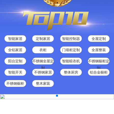
智能家居
定制家居
智能控制器
全屋定制
全铝家居
衣柜
门墙柜定制
全屋整装
阳台定制
不锈钢全屋定
智能晾衣机
不锈钢橱柜定
制
制
智能开关
不锈钢家居
整体厨房
铝合金橱柜
不锈钢橱柜
整木家装