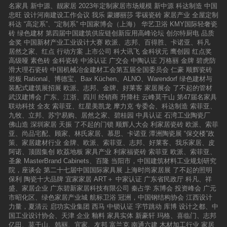
T）展现设计方案；设计方案需融入指定产品元
名家具
新中源、靓家居
2023年定制家居市场规模
新中源
科达制造
中国
素。（新中源陶瓷-托斯卡纳系列）3、每位竞选
忠旺
设计河南建设工作会议
我乐
蒙娜丽莎
零碳瓷砖
家居产业
全屋定制
者演讲限时10分钟，不得超时。4、裁判导师在
科达
“高定系”、“定制系”
中国家博会（上海）
华艺卫浴
KMY国际轻奢瓷
每位竞选者演讲后当场打分，现场实时亮出。得
砖
绿色建材
第四届中国建筑供应链创新应用高峰论坛
创尔特厨电
品质
分最高者当选“设计星”。5、“设计星（2016-201
金奖
中国新材产业工业设计大赛
欧派、志邦、百得胜、卡诺亚、科凡
7）”全国竞选演讲会冠军获得主办方颁发证书、
居然之家、红点
行动方案
上市公司
科大讯飞
金科状元
鹰创园
红点奖
荣誉奖杯以及“新锐设计力量平台”百万价值宣传
高级哑
素色砖
金科瓷砖
中涂认证
广交会
中陶认证
万格丽
金牌
碧虎防
推广礼包一份。七、费用说明1、主办方承诺任
滑大理石瓷砖
中国机械冶金建材工会第五届全国委员会
仁豪
顺辉瓷砖
何时候不以任何名义、任何方式向参与设计师收
岩板
Rational、博德宝、Bax Küchen、ALNO、Warendorf
绿色建材与
取任何费用；2、入围设计师参加“晋级演讲会”交
装配式建筑展招展
欧派、志邦、金牌、好莱客
家居展会
了不起的管材
通费用自理，在大会指定酒店报到后的食宿费用
武汉建博会
广东、江浙、四川
经销商
升降柱
云峰莫干山
第47届名家具
由主办方负责；3、出线全国竞选演讲会的设计
联动科技
全友
索菲亚、红星美凯龙
摩力克
专委会、科达制造
索菲亚、
师选手往来所在地与广州之间的交通费以及在广
九牧、立邦、苏宁易购、居然之家、碧桂园
中具认证
石湾工业陶瓷厂
州期间的食宿费用由主办方负责；八、争议处理
佛山造
深圳家居
天振
了不起的门锁
顺辉人大会
利家居瓷砖
欧派、索菲
1、如参与设计师与组织机构或参与设计师之间
亚、尚品宅配、顾家、林氏家居、慕思、卡诺亚
潭洲陶瓷展
“保交楼”政
发生任何争议，如果各方无法自行解决争议，各
策、家居建材行业
金牌、欧派、索菲亚、志邦、好莱客、我乐家居、皮
方自行寻求法律途径解决；2、如其他方对参与
阿诺、顶固集创
欧荔地板
家具产业
利家福瓷砖
索菲亚
欧派、索菲亚、
设计师提出知识产权方面的争议，则由参与设计
圣象
MasterBrand Cabinets、百隆
当阳市，中国建筑材料工业规划研究
师自行处理并承担一切法律责任，如组织机构因
院，座谈会
第二十七届中国国际家具展
上海时尚家居展
了不起的照明
此而被卷入纠纷，所造成的一切损失概由参与设
保利
陶瓷十大品牌
宜家家居
ART＋
中家认证
广东省民政厅
科凡、祥
计师承担；九、生效解释本规则的解释权及修改
盛、家居企业
广东碧新家居科技有限公司
秦占学
东博会
投资峰会
广元
权归主办单位。本规则自2016年3月28日起生
市昭化区、绿色家居产业城
航标卫浴
冠洲，中国钢结构协会
江西设计
效。报名指定官方网站和微信平台：设计星官方
力量，夏清云
启功实业集团
西马
中锁认证
字节跳动
库博
设计之都、中
网站：www.cde.ren微信：“设计星”WeChatID:xz
国工业设计协会、天津
企业
釉料
家具实体
新豪轩
玛格、喜临门、志邦
ycde参与及咨询QQ：2630762010咨询电话：
亿田、莫干山、韩丽、宜家、友邦
富兰克
南通六建
木材加工行业
家居