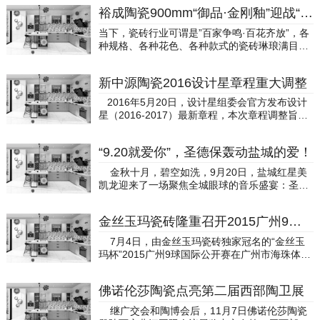
裕成陶瓷900mm“御品·金刚釉”迎战“砖家组+素人”联合测评团！
当下，瓷砖行业可谓是”百家争鸣·百花齐放”，各
种规格、各种花色、各种款式的瓷砖琳琅满目，
更是让人应接不暇。而鹤立鸡群，又谈何容易？
如果没有过硬的本领，那也只能是关公面前耍大
新中源陶瓷2016设计星章程重大调整
刀。900mm“御品·金刚釉”成就不一样，必先通过
瓷砖八大残酷挑战，稍有差池，便会败走麦城。
2016年5月20日，设计星组委会官方发布设计
联合测评团：砖家测评团+素人业主900mm“御品
星（2016-2017）最新章程，本次章程调整旨在
·金刚釉”成就不一样，挑战不一样的测评！本次
更加公平、公正地进行赛事举办，结合目前全国
挑战首创“砖家组+素人”联合测评方式，由《陶瓷
各地年轻设计师的报名及海选热浪，为了让更多
品牌网》、《建材天地》、《陶瓷家居网》、
“9.20就爱你”，圣德保轰动盐城的爱！
符合参赛资格的设计师踏上报名的列车，组委会
《陶瓷信息》四家权威媒体组成“砖家组”全程监
将报名截止日期及晋级赛相关时间进行调
金秋十月，碧空如洗，9月20日，盐城红星美
督，避免了以往单一媒体测评的片面性；而且开
整。 在本次章程中做出较大调整变动的晋级演
凯龙迎来了一场聚焦全城眼球的音乐盛宴：圣德
创性邀请素人业主作为挑战嘉宾，亲自操作本次
讲会部分： 1、每位报名选手可任意报名五场晋
保陶瓷“让你一次爱个购”亚洲人气乐团“爱乐团”原
挑战的每个项目，让普通业主高度参与到产品测
级演讲会中的任意一场，但必须在该场演讲会举
创音乐签售会！活动当日，亚洲人气乐团“爱乐
评当中，真正从消费者角度进行测试。挑战者⊙
行前30天报名。 2、所有人一年只能报名一
金丝玉玛瓷砖隆重召开2015广州9球国际公开赛新闻发布会
团”鼎力助阵，现场人气爆满，尽显锋芒。 圣德
门派：裕成陶瓷⊙ 名字：云海龙石（YK9PYT1
次。 3、所有报名选手将由执行导师选出40人
保在盐城当地具有极高的品牌影响力，本次”让你
8）⊙传承：御品·金刚釉⊙ 体格：900*900mm
7月4日，由金丝玉玛瓷砖独家冠名的“金丝玉
入围晋级赛，五场晋级演讲会每场将有8位选手
一次爱个购“签售会不仅设置了十分诱人的优惠方
⊙ 时间：2016年12月12日⊙挑战地点：广东省
玛杯”2015广州9球国际公开赛在广州市海珠体育
进行晋级演讲，每场得分最高的两位选手将晋级
案，钜惠全城，还联合异业16大品牌，共同为盐
佛山市南海区西樵镇太平工业区（裕成陶瓷营销
中心隆重举行新闻发布会。体育总局领导、广州
到下一阶段的全国竞选演讲会。 4、晋级演讲会
城市民打造一场购物狂欢音乐会。充分展示了圣
中心）⊙挑战项目：外观、规格、平整度、吸水
市体育竞赛中心领导、广州羽丰体育董事长徐艺
每场的入围选手名单，将在活动前三周通过官方
德保大品牌有大信誉，更具备这样亚洲级明星助
佛诺伦莎陶瓷点亮第二届西部陶卫展
率、抗压性能、光泽度、耐磨度、防污性能⊙挑
菡、章氏企业董事长章云树以及运动员代表、新
平台发布。设计星（2016-2017）报名通道：设
阵“大动作”的支撑条件与魄力。 就爱你，就要
战嘉宾：素人王女士（家住南海区西樵镇凰樵圣
闻媒体朋友出席了此次盛会。
计星官方网站（www.cde.ren）附件：“设计星”是
继广交会和陶博会后，11月7日佛诺伦莎陶瓷
疯狂个“购” 爱乐团组合的亮相，引起了现场骚
堡小区67栋）⊙ 挑战公证（砖家组）：1,外观测