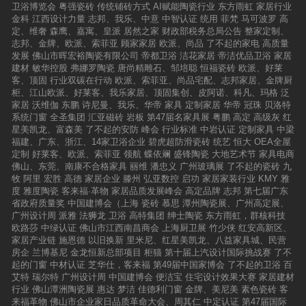
晋级演讲会前三周公布8位入围设计师名单，入
卫浴博览会
粤强瓷砖
传统铺砖方式
AI赋能陶瓷行业
东方雨虹
家居行业
关。特别是在抗压性能、光泽度以及耐磨度测试
围设计师由执行导师团从报名该场的设计师中遴
金科
江西设计力量
志邦、我乐、中意
中智认证
统用
菲梵
马可波罗
高
中，900mm“御品·金刚釉”的优异表现，更加坚定
选。3、全国共40名设计师入围，获得主办方颁
定、维奢
森鹰、嘉寓、皇派
居然之家
财政部税务总局公告
整家定制、
我对裕成陶瓷的信任。除此以外，900mm“御品·
发入围证书。第二阶段：晋级演讲会（2016年6-
志邦、金牌、欧派、索菲亚
顾家家居
欧派、尚品
了不起的家电
高质量
金刚釉”可随意切割成900x450mm、900x300m
9月）1、每场“晋级演讲会”8位入围设计师分两组
发展
佛山市晖宏裕陶瓷有限公司
帝都卫浴
洁花家居
帝洁优品卫浴
家居
m等多种规格，让瓷砖的铺贴也可以玩出百变的
进行晋级演讲PK。2、入围设计师以“WhereDoIB
建材
敏华控股
弗娜罗陶瓷
唐尚精雕石、邹培聪
恒福瓷砖
欧派、好莱
组合，更为满足我们对用砖花色和规格切割的个
egin创意源-我的设计故事”为主题,用脱稿演讲的
客、顶固
行业双碳在行动
欧派、索菲亚、尚品宅配、志邦家居、金牌厨
性化需求。总体来说，900mm“御品·金刚釉”这款
方式阐述已竣工的设计作品；演讲时必须可视化
柜、江山欧派、好莱客、我乐家居、顶固集创、皮阿诺、科凡、玛格
泛
产品是非常值得推荐的！如果你也对这款瓷砖有
地（如PPT）展现。3、每位入围设计师演讲限时
家居
沃维伽
东鹏
诗尼曼、我乐、华帝
家具
定制家居
华帝
冠珠
贝洛特
兴趣，也可以到全国各大裕成陶瓷专卖店亲身体
10分钟，不得超时。4、裁判导师在每位竞选者
系统门窗
全圣集团
汇亚磁砖
岩板
第47届名家具展
粤鹏
高定
高级灰
红
验，百闻不如一见嘛。
演讲后当场打分，现场实时亮出。5、每场每组
星美凯龙、富森美
了不起的安防
峰会
行业标准
中岩认证
定制家具
中梁
现场得分的第1名获得出线全国竞选演讲会资
福建、广东、浙江、14家卫浴企业
碧虎超防滑瓷砖
统艺
恒大
OEA全屋
格，每场产生两名。6、十名出线全国竞选演讲
定制
好莱客、欧派、索菲亚
领航
蝶依斓
盛锋陶瓷
大地艺术节
家具电商
会的设计师获得主办方颁发荣誉证书、奖杯，并
佛山、东莞、南康不合格家具
丽维
潘忠义
广州玻璃展
了不起的瓷砖
九
进入全国竞选演讲会。第三阶段：创意源之旅与
牧
阿里
宏胜
高德
家居企业
滕州
弘亚数控
启功
家居家装行业
KMY
雅
竞选演讲会方案创作（2016年10—11月）1、主
度
雅度陶瓷
客来福·革物
家居品质发展峰会
高定品牌
志邦
第七届广东
办方组织10名获得全国竞选演讲会出线资格的设
省政府质量奖
中国建博会（上海
瓷砖
慕思
潭州陶瓷展、广州高定展、
计师选手前往意大利托斯卡纳展开“创意源之
广州设计周
派雅
法狮龙
卫浴
高特集团
绅士陶瓷
东方雨虹，群核科技
旅”；2、设计师选手自行展开参加竞选演讲会的
欧路莎
中绿认证
佛山市江西南昌商会
上海厨卫展
竹少侠
红安高新区、
方案创作，最迟于活动前一周将所有档提交主办
家居产业链
施恩德
以旧换新
里米尼、红星美凯龙、八益家具城、民营
方。第四阶段：全国竞选演讲会（2016年12月）
房企
兰博基尼
金龙恒新总部项目
柜猫
第十届上汽设计国际挑战赛
了不
1、由获得出线全国竞选演讲会资格的设计师参
起的门窗
中材认证
芝华仕，客来福
第49届中国家博会
了不起的卫浴
百
加，在2016广州设计周活动现场举行。2、每位
艾特
瑞尔特
广州设计周
中国建博会
便洁宝
住宅设计效果大赛
家居建材
竞选者以H+为主题，用脱稿演讲的方式阐述个人
行业
佛山潭洲陶瓷展
惠达
梦洁
佳德利门窗
金牌、美尼美
素色瓷砖
客
的原创设计方案；演讲时必须可视化地（如PP
来福革物
佛山市企业家日品质革命大会、周其仁
中定认证
第47届国际