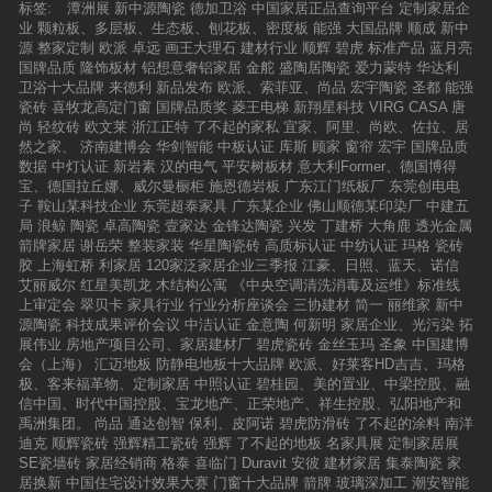
行设计的基本良心与责任感。例如选材过程中正
标签:
潭洲展
新中源陶瓷
德加卫浴
中国家居正品查询平台
定制家居企
抗压性能。测试现场中，四位成年人（整体重
确的意识与创新且最佳的表现手法等。用户导向
业
颗粒板、多层板、生态板、刨花板、密度板
能强
大国品牌
顺成
新中
达：270KG）对瓷砖进行了一连串的狂攻猛踩。
的得当功能与价值与方案带给用户的价值有关，
源
整家定制
欧派
卓远
画王大理石
建材行业
顺辉
碧虎
标准产品
蓝月亮
结果是：即使四位成年人用尽九牛二虎之力，也
但注重的是更深的层面，不仅从用户体验角度出
国牌品质
隆饰板材
铝想意奢铝家居
金舵
盛陶居陶瓷
爱力蒙特
华达利
不能动900mm“御品·金刚釉”分毫。6，光泽度测
发，更从整个方案使用后的效果、用户评价来考
卫浴十大品牌
来德利
新品发布
欧派、索菲亚、尚品
宏宇陶瓷
圣都
能强
评裕成陶瓷独家秘技“3D镜抛”技术同时也赋予了
虑。本土文化智慧与普世价值观的完美融合当下
瓷砖
喜牧龙高定门窗
国牌品质奖
菱王电梯
新翔星科技
VIRG CASA
唐
900mm“御品·金刚釉”亮度达95度以上。专业的
项目设计中是否具备特别的设计理念，彰显其传
尚
轻纹砖
欧文莱
浙江正特
了不起的家私
宜家、阿里、尚欧、佐拉、居
测光仪显示惊人的101度，这光泽度比微晶石也
统文化、西方文化、普世价值观的融汇与贯通。
然之家、
济南建博会
华剑智能
中板认证
库斯
顾家
窗帘
宏宇
国牌品质
是有过之而无不及，人居环境就应该明光烁亮。
意料之外，情理之中的别致体验追求独一无二的
数据
中灯认证
新岩素
汉的电气
平安树板材
意大利Former、德国博得
7，耐磨度测评900mm“御品·金刚釉”采用了进
志向，鼓励创新，注重以设计创造价值的决心，
宝、德国拉丘娜、威尔曼橱柜
施恩德岩板
广东江门纸板厂
东莞创电电
口“金刚耐磨釉”和“金刚颗粒混合”技术，釉层硬度
以及对改善用户人居与文化需求“WOW-Effect”的
子
鞍山某科技企业
东莞超泰家具
广东某企业
佛山顺德某印染厂
中建五
比全抛釉提升38%，釉面坚硬耐磨。王女士把拥
深度挖掘。五、评分机制1、裁判导师对每位竞
局
浪鲸
陶瓷
卓高陶瓷
壹家达
金锋达陶瓷
兴发
丁建桥
大角鹿
透光金属
有莫氏硬度6级的长石和7级的石英在瓷砖表面猛
选者从“设计作品”和“竞选者对主题阐述+表达的
箭牌家居
谢岳荣
整装家装
华星陶瓷砖
高质标认证
中纺认证
玛格
瓷砖
烈刮划，依然没有在砖面上留下刮痕。8，防污
专业性+综合素质”两项进行评分；2、采用百分制
胶
上海虹桥
利家居
120家泛家居企业三季报
江豪、日照、蓝天、诺信
性测评前七关，900mm“御品·金刚釉”都是颇为顺
形式，每一项评分最高100分，最低0分，即选手
艾丽威尔
红星美凯龙
木结构公寓
《中央空调清洗消毒及运维》标准线
利的通过，那第八关挑战——防污性又会如何
最终得分为最高200分，最低0分。3、晋级演讲
上审定会
翠贝卡
家具行业
行业分析座谈会
三协建材
简一
丽维家
新中
呢？酱油被王女士均匀地喷晒在瓷砖表面，把90
会及竞选演讲会，裁判导师在每位竞选者演讲后
源陶瓷
科技成果评价会议
中洁认证
金意陶
何新明
家居企业、光污染
拓
0mm“御品·金刚釉”弄得一阵狼狈。但王女士只用
当场打分，现场实时亮出。竞选者的最终得分为
展伟业
房地产项目公司、家居建材厂
碧虎瓷砖
金丝玉玛
圣象
中国建博
了几张普通的纸巾，即把酱油擦得一干二净，瓷
四名裁判导师评分总和的均值。4、如竞选者的
会（上海）
汇迈地板
防静电地板十大品牌
欧派、好莱客HD吉吉、玛格
砖表面光洁如新。因为裕成陶瓷使用“亮丽洁”技
设计方案有悖于竞选命题或竞选规则，裁判导师
极、客来福革物、定制家居
中照认证
碧桂园、美的置业、中梁控股、融
术，确保瓷砖拥有强劲的防污性能。素人总评作
有权当场中止其演讲。六、核心流程第一阶段：
信中国、时代中国控股、宝龙地产、正荣地产、祥生控股、弘阳地产和
为裕成陶瓷的老客户，能被邀请参加这次产品测
报名与入围（2016年3-8月）1、2016年度晋级
禹洲集团。
尚品
通达创智
保利、皮阿诺
碧虎防滑砖
了不起的涂料
南洋
试，我感到非常荣幸的。通过这次产品测试，我
演讲会全国共五场，举办城市和时间安排如下，
迪克
顺辉瓷砖
强辉精工瓷砖
强辉
了不起的地板
名家具展
定制家居展
从瓷砖产品外观、规格、平整度、吸水率、抗压
设计师自行选择报名其中一场，每场晋级演讲会
SE瓷墙砖
家居经销商
格泰
喜临门
Duravit
安彼
建材家居
集泰陶瓷
家
性能、光泽度、耐磨度以及防污性能八大方面更
前30天截止报名；2、每人仅可报名一次，每场
居换新
中国住宅设计效果大赛
门窗十大品牌
箭牌
玻璃深加工
潮安智能
加深入的了解到裕成陶瓷对产品品质的严格把