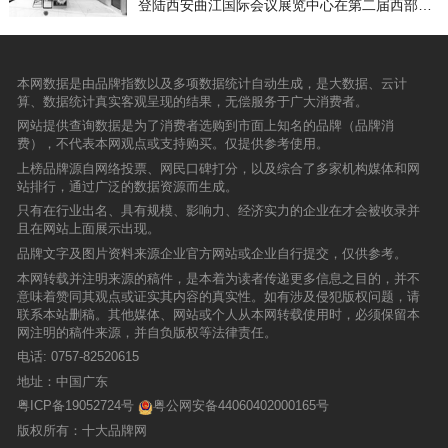
由广州设计周携手世界建陶航母“新中源陶瓷”于2
登陆西安曲江国际会议展览中心在第二届西部陶
动，欢呼声、呐喊声、掌声不绝于耳。在爱乐团
评人靠衣装马靠鞍，派头十足对于行走江湖也是
015年面向全国80后设计师发起的、旨在全球范
卫展中震撼亮相。艺术经典展馆，巧夺天工的装
组合王超、胡霖的带动下，观众也高声唱起《天
极其重要。云海龙石（YK9PYT18）采用了裕成
围内推广设计的大型命题演讲“真人秀”。经过运
饰成为了整个展会的亮点。 据悉，佛诺伦莎本
涯》、《放开》等耳熟能详的歌曲，现场俨然成
陶瓷自主研发的“金刚晶釉”工艺，纹理似云飘
营一年后的反思，双方将着力点定位于“回归本
次亮相第二届西部陶卫展是继陶博会后应广大客
为欢乐的海洋。 高潮一浪高过一浪，在领导宣
逸，更有淡淡龙纹穿梭，飞龙在天的磅礴之势显
质、聚焦未来”核心价值观，2016年“设计星”将作
商的要求而精心策划布置，旨在让西部客商进一
布团购优惠政策后，现场业主忙着选砖，排队下
本网数据是由品牌指数以及多项数据统计自动生成，是大数据、云计
露无遗。其中，飞龙黄色机理中更蕴含祥瑞之
为双方合力打造的“新锐设计力量平台”的核心活
步深刻了解佛诺伦莎。此外，本次佛诺伦莎的展
单，欲恐买不到心仪的产品。
算、数据统计真实客观呈现的结果，无偿服务于广大消费者。
意，霸气更平添几分祥和。2,规格测评900m
动内容，以“年轻来战”的豪迈气概、演绎设计“未
出是以天欣集团为依托与集团其余8个品牌齐齐
m“御品·金刚釉”经过王女士反复的测量，显示其
网站提供查询数据是为了消费者选购到市面上知名的品牌（品牌消
来已来”的精彩。一、活动内容核心活动：设计星
亮相，更显佛诺伦莎的强大后盾以及雄厚的实
四边边长均为900mm，对角线为1273mm。规格
费），不代表本网观点或支持购买。仅提供参考使用。
（2016-2017）全国竞选“真人秀”以“真人秀”形式
力、魅力。展位现场展示的品牌以及公司20多年
分毫不差，完全符合和国际标准。整齐的产品规
在全国范围内展开设定主题的演讲活动，通过观
专业仿古砖的实力迎来了广大客商和媒体的高度
上榜品牌源自网络投票、网民口碑打分，以及综合了多家机构媒体和网
格可以激发出900mm“御品·金刚釉”的全部潜能！
点交流以及诠释观点的设计作品PK,公开竞选“设
关注，让人们更深刻了解天欣，了解天欣核心品
站排行，通过广泛的数据资源而生成。
大规格瓷砖整铺砖面大，纹理更加连贯，空间更
计星”。晋级演讲会主题：创意源·我的设计故事
牌佛诺伦莎。
显大气，整体感就更加强，从视觉上给人一种延
只有在行业出名、具有规模、影响力、经济实力的企业在才会被收录并
WhereDoIBegin：MyDesignStory竞选演讲会主
伸扩大的感觉，空间更开阔。3，平整度测评王
且在网站上面展示出现。
题：H+二、参与对象1984年以后出生的（含198
女士把平整度测试尺放在900mm“御品·金刚釉”砖
4年）、具有国籍的执业设计师。三、参与办法
品牌文字及图片资料来源企业官方网站或企业自行提交，仅供参考。
上，测试水珠不偏不倚，稳稳的守在正中位置。
登录“设计星”指定官网或微信，或联系就近的新
本网转载并注明来源的稿件，是本着为读者传递更多信息之目的，并不
这可全因裕成陶瓷运用了“3D镜抛”技术，解决了
中源陶瓷专卖店报名，按要求完整提供报名信
意味着赞同其观点或证实其内容的真实性。如有涉及侵犯版权问题，请
传统全抛釉的平整度问题，砖面平整如镜。4，
息，包括但不限于：1、报名表上规定必须填写
联系本站删稿。其他媒体、网站或个人从本网转载使用时，必须保留本
吸水率测评瓷砖吸水率决定瓷砖的使用寿命，吸
的设计师的个人信息。2、不超过3个已竣工项目
网注明的稿件来源，并自负版权等法律责任。
水率低的瓷砖密度高，具有很高的防潮抗污的能
平面图及代表设计作品核心价值的实景图（不少
力。900mm“御品·金刚釉”经过7200吨压机压
电话:
0757-82520615
于10张，图片像素不低于300dpi）；3、围绕提
制，吸水率在0.05%以下。测试过程中，王女士
交项目所展开的以“创意源-我的设计故事”为题的
地址：中国广东
把茶水倒在瓷砖背面静止14分钟，茶水依然没有
阐述文字。四、评审标准对设计师选手阐述主题
粤ICP备19052724号
粤公网安备44060402000165号
渗透的迹象，证明瓷砖吸水率极低。5，抗压测
观点以及诠释观点作品的评审标准如下：遵循设
评经过王女士测量，900mm“御品·金刚釉”的厚度
版权所有：十大品牌网
计伦理践行设计职责作品的设计价值和设计师进
达到12mm。更厚的砖体，瓷砖应该拥有更强的