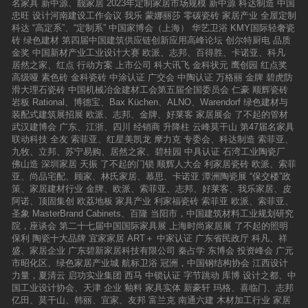
名家具
新中源、靓家居
2023年定制家居市场规模
新中源
科达制造
中国
生产企业。名典磁砖生产基地位于广东清远，占
忠旺
设计河南建设工作会议
我乐
蒙娜丽莎
零碳瓷砖
家居产业
全屋定制
地面积达千余亩，总投资超12亿元人民币。公司
科达
“高定系”、“定制系”
中国家博会（上海）
华艺卫浴
KMY国际轻奢瓷
引进当今世界先进的生产设备，创建集产品设计
砖
绿色建材
第四届中国建筑供应链创新应用高峰论坛
创尔特厨电
品质
开发，生产检测于一体的现代化大型生产基地。
金奖
中国新材产业工业设计大赛
欧派、志邦、百得胜、卡诺亚、科凡
生产产品涵盖了抛光砖、仿古砖、微晶石、瓷片
居然之家、红点
行动方案
上市公司
科大讯飞
金科状元
鹰创园
红点奖
及全抛釉五大品类产品。7，卡布里.玉石瓷砖卡
高级哑
素色砖
金科瓷砖
中涂认证
广交会
中陶认证
万格丽
金牌
碧虎防
布里玉石瓷砖拥有多名国际知名产品设计师，瓷
滑大理石瓷砖
中国机械冶金建材工会第五届全国委员会
仁豪
顺辉瓷砖
砖花色和产品设计始终保持国际水准，轻松营造
岩板
Rational、博德宝、Bax Küchen、ALNO、Warendorf
绿色建材与
让人着迷和向往的装饰空间。卡布里·玉石瓷砖甄
装配式建筑展招展
欧派、志邦、金牌、好莱客
家居展会
了不起的管材
选世界珍稀玉石为母版，采用先进科技，打造出
武汉建博会
广东、江浙、四川
经销商
升降柱
云峰莫干山
第47届名家具
精彩绝伦的新型玉石瓷砖产品，囊括600*600
联动科技
全友
索菲亚、红星美凯龙
摩力克
专委会、科达制造
索菲亚、
（mm）、900*900（mm）、600*1200（mm）
九牧、立邦、苏宁易购、居然之家、碧桂园
中具认证
石湾工业陶瓷厂
等创新规格，掀起新一轮的“玉石瓷砖”装饰热
佛山造
深圳家居
天振
了不起的门锁
顺辉人大会
利家居瓷砖
欧派、索菲
潮。卡布里，贵族国际瓷砖品牌，全称CabriCer
亚、尚品宅配、顾家、林氏家居、慕思、卡诺亚
潭洲陶瓷展
“保交楼”政
amica，简称Cabri，品牌名源于意大利美丽神秘
策、家居建材行业
金牌、欧派、索菲亚、志邦、好莱客、我乐家居、皮
的蜜月小岛——卡布里岛。8，东和瓷砖佛山市
阿诺、顶固集创
欧荔地板
家具产业
利家福瓷砖
索菲亚
欧派、索菲亚、
恒昌陶瓷有限公司（简称恒昌），东和是我们的
圣象
MasterBrand Cabinets、百隆
当阳市，中国建筑材料工业规划研究
主打高端品牌。在30载的快速发展中，建材呈现
院，座谈会
第二十七届中国国际家具展
上海时尚家居展
了不起的照明
出前所未有的繁荣，也出现强势品牌过度提倡奢
保利
陶瓷十大品牌
宜家家居
ART＋
中家认证
广东省民政厅
科凡、祥
侈消费、低端价廉物糙的产品充斥市场的两级分
盛、家居企业
广东碧新家居科技有限公司
秦占学
东博会
投资峰会
广元
化现象。恒昌企业以“融和”的文化作为对这种盛
市昭化区、绿色家居产业城
航标卫浴
冠洲，中国钢结构协会
江西设计
行局面的批判，脱掉瓷砖商业的外装，还原瓷砖
力量，夏清云
启功实业集团
西马
中锁认证
字节跳动
库博
设计之都、中
与设计、空间、生活的平衡，东和瓷砖应势而
国工业设计协会、天津
企业
釉料
家具实体
新豪轩
玛格、喜临门、志邦
生。秉着“因设计而生，让设计价值最大化”的理
亿田、莫干山、韩丽、宜家、友邦
富兰克
南通六建
木材加工行业
家居
念，并与世界各地设计师合作，东和不断制造着