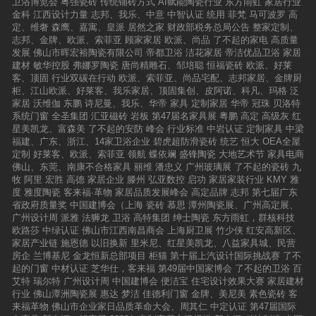
卫浴博览会
粤强瓷砖
传统铺砖方式
AI赋能陶瓷行业
东方雨虹
家居行业
一个好的终端门店形象，不但可以为品牌增添色
禅城区，总面积达3万平方米，是佛山地区规模
金科
江西设计力量
志邦、我乐、中意
中智认证
统用
菲梵
马可波罗
高
彩，还可抢占终端销售资源。2017年上半年，安
宏大的陶瓷展厅之一。目前，博华陶瓷所生产的
定、维奢
森鹰、嘉寓、皇派
居然之家
财政部税务总局公告
整家定制、
华瓷砖全面部署“黄金终端”，推进形象店体验升
产品涵盖微晶石、K金砖、大理石瓷砖、全抛
志邦、金牌、欧派、索菲亚
顾家家居
欧派、尚品
了不起的家电
高质量
级改造。全新现代轻奢风展厅，开启品质生
釉、超平釉、精工石、内墙砖、仿古砖八大类共
发展
佛山市晖宏裕陶瓷有限公司
帝都卫浴
洁花家居
帝洁优品卫浴
家居
活。 最后，安华瓷砖的领导们，引领经销商
计1000多个系列的花色种类及配套。博华陶瓷
建材
敏华控股
弗娜罗陶瓷
唐尚精雕石、邹培聪
恒福瓷砖
欧派、好莱
合作伙伴以及媒体朋友们，一起鉴赏了新一代大
——瓷砖，中坚力量：2014至2015年蝉联500最
客、顶固
行业双碳在行动
欧派、索菲亚、尚品宅配、志邦家居、金牌厨
理石瓷砖产品，现场上经销商对新产品赞不绝
具价值品牌，品牌价值51.68亿元。4，蒙娜丽莎
柜、江山欧派、好莱客、我乐家居、顶固集创、皮阿诺、科凡、玛格
泛
口，纷纷表示对将来的合作充满期待和信心。我
瓷砖蒙娜丽莎集团股份有限公司总部位于佛山市
家居
沃维伽
东鹏
诗尼曼、我乐、华帝
家具
定制家居
华帝
冠珠
贝洛特
们相信，2017下半年安华瓷砖将会创造更加辉煌
南海区西樵镇，是一家集科研开发、专业生产、
系统门窗
全圣集团
汇亚磁砖
岩板
第47届名家具展
粤鹏
高定
高级灰
红
的业绩。
营销为一体的大型陶瓷企业，成立于1992年。目
星美凯龙、富森美
了不起的安防
峰会
行业标准
中岩认证
定制家具
中梁
前，母公司注册资金1.0219亿元人民币，占地面
福建、广东、浙江、14家卫浴企业
碧虎超防滑瓷砖
统艺
恒大
OEA全屋
积500亩，拥有14条现代化建筑陶瓷和2条轻质新
定制
好莱客、欧派、索菲亚
领航
蝶依斓
盛锋陶瓷
大地艺术节
家具电商
型建材生产线，集团年生产各类墙地砖、陶瓷
佛山、东莞、南康不合格家具
丽维
潘忠义
广州玻璃展
了不起的瓷砖
九
板、瓷艺产品等3000万平方米。5，金欧雅陶瓷
牧
阿里
宏胜
高德
家居企业
滕州
弘亚数控
启功
家居家装行业
KMY
雅
金欧雅是欧雅企业旗下的主力品牌，凭借创新研
度
雅度陶瓷
客来福·革物
家居品质发展峰会
高定品牌
志邦
第七届广东
发的发展模式，不断开发品质卓越、引领行业消
省政府质量奖
中国建博会（上海
瓷砖
慕思
潭州陶瓷展、广州高定展、
费潮流的产品，已成为建陶行业的标杆品牌。产
广州设计周
派雅
法狮龙
卫浴
高特集团
绅士陶瓷
东方雨虹，群核科技
品涵括抛光砖、瓷片、仿古砖和微晶石以及配套
欧路莎
中绿认证
佛山市江西南昌商会
上海厨卫展
竹少侠
红安高新区、
系列产品，畅销100多个和地区，营销网点覆盖
家居产业链
施恩德
以旧换新
里米尼、红星美凯龙、八益家具城、民营
全国各级城市，品质深受消费者青睐，得到社会
房企
兰博基尼
金龙恒新总部项目
柜猫
第十届上汽设计国际挑战赛
了不
的广泛关注和赞誉。6，名典磁砖佛山名典磁砖
起的门窗
中材认证
芝华仕，客来福
第49届中国家博会
了不起的卫浴
百
创立于2007年，总部营销中心设立在佛山石湾
艾特
瑞尔特
广州设计周
中国建博会
便洁宝
住宅设计效果大赛
家居建材
镇，展示面积达一万多平方米，是佛山地区最大
行业
佛山潭洲陶瓷展
惠达
梦洁
佳德利门窗
金牌、美尼美
素色瓷砖
客
的陶瓷展厅之一。公司实力雄厚，营销网络遍布
来福革物
佛山市企业家日品质革命大会、周其仁
中定认证
第47届国际
全球，是一家超大规模的现代化综合建陶航母级