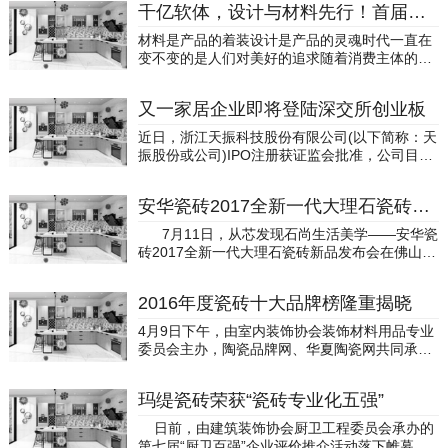
千亿软体，设计与材料先行！首届「南康软体家居设计与材料新品发布会」即将盛装亮相！
材料是产品的着装设计是产品的灵魂时代一直在
变不变的是人们对美好的追求随着消费主体的年
轻化，软体家具不断受到市场喜爱，软体企业销
售额一路飙升，软体家具也成为南康家具拓宽版
又一家居企业即将登陆深交所创业板
图的主阵地。然而，作为行业时尚潮流前沿地、
风向标的软体家居设计与材料却尚未在南康形成
近日，浙江天振科技股份有限公司(以下简称：天
风尚，亟待构筑新平台，凝聚起磅礴之力。佳兴·
振股份或公司)IPO注册获证监会批准，公司目前
软体材料中心历时百天蝶变，携手20+设计与材
正陆续启动发行工作，公司将登陆深交所创业板
料体验馆盛装开业，共同打造“首届南康软体家居
上市。此次天振股份首次公开发行A股不超过3,0
设计与材料新品发布会”。10月8日，新品发布会
安华瓷砖2017全新一代大理石瓷砖荣耀上市
00万股，占发行后总股本比例不低于25%，保荐
将以千款设计、万款材料同台发布向行业献礼，
机构为安信证券。天振股份本次拟募集资金137,
7月11日，从芯发现石尚生活美学——安华瓷
开启南康千亿软体新纪元。平台大升级助力南康
300.00万元，主要用于年产3000万平方米新型无
砖2017全新一代大理石瓷砖新品发布会在佛山高
家具破局更新一个业态，升级一个产业，蝶变一
机材料复合地板智能化生产线项目;年产2500万
明碧桂园凤凰酒店隆重举行。出席本次发布会的
个城市。以材料与设计的内核驱动力，赋能南康
平方米新型无机材料复合地板智能化生产线项目
有乐华集团总经理谢岳荣、副总经理严邦平、安
软体家具产业供应链的发展完善，强势推动南康
和补充流动资金。“天振股份”募资用途浙江天振
2016年度瓷砖十大品牌榜隆重揭晓
华瓷砖事业部总经理程振、来自全国各地的安华
软体家具的蝶变升级，助力南康冲刺5000亿产值
科技股份有限公司2003年1月16日成立，注册资
瓷砖经销商战略合作伙伴以及包括陶瓷品牌网在
目标，致力完善南康软体研发、配色、打样、设
4月9日下午，由室内装饰协会装饰材料用品专业
本9000万，法定代表人方庆华，公司实控人为方
内的多家媒体。 此次推出的大理石瓷砖主要
计、人才、选材等6大平台，缔造潮流风向标、
委员会主办，陶瓷品牌网、华夏陶瓷网共同承办
庆华、朱彩琴，天振股份是国内新型PVC复合材
有大板大理石瓷砖、通体大理石瓷砖、肌理釉大
新品材料聚集地、原创设计赋能圈，推动南康软
的2016年度瓷砖十大品牌榜在北京大学隆重举
料地板研发、生产及出口的龙头企业之一，主营
理石、瓷抛砖、柔光砖等种类，产品设计以现
体家具材料供应链高质量发展。供应链大升级让
行，经由报名、投票、评选等环节持续了将近一
业务为新型PVC复合材料地板的研发、生产和销
代、简约的LOFT风格为主。 精雕细琢、追求
玛缇瓷砖荣获“瓷砖专业化五强”
南康见所未见南康家具的核心竞争力，关键在于
年时间的2016瓷砖十大品牌榜终于揭晓。据了
售，具体产品包括木塑复合地板(WPC地板)、石
完美和精致品质，安华瓷砖一直致力于产品研发
供应链。因此，供应链的升级，势必推动南康产
解，为检视建筑陶瓷企业和品牌的发展水平，贯
塑复合地板(SPC地板)、玻镁地板(MGO地板)、
日前，由建筑装饰协会厨卫工程委员会承办的
和技术升级，多年来精心研发了釉下彩精印技
业链、价值链的同步升级。如今，佳兴·软体材料
彻“扶优、扶强”的产业精神，催生建筑卫生陶瓷
塑晶地板(LVT地板)等。公司产品具有绿色环保、
第七届“厨卫百强”企业评价推介活动落下帷幕，