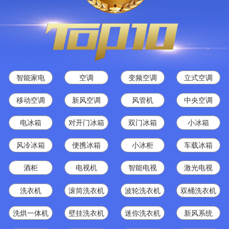
智能家电
空调
变频空调
立式空调
移动空调
新风空调
风管机
中央空调
电冰箱
对开门冰箱
双门冰箱
小冰箱
风冷冰箱
便携冰箱
小冰柜
车载冰箱
酒柜
电视机
智能电视
激光电视
洗衣机
滚筒洗衣机
波轮洗衣机
双桶洗衣机
洗烘一体机
壁挂洗衣机
迷你洗衣机
新风系统