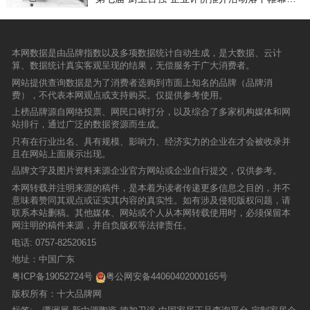
术、超精微辊印技术、5D幻彩喷墨技术、45°柔
中心，品牌材料商家与设计研发机构已纷纷云
领域的供应侧改革，引导品牌企业发扬“工匠精
防火阻燃、脚感舒适、性能稳定、可回收利用等
委员会根据综合评选分数，对参与企业进行了综
光技术、肌理还原技术、一石N面技术、一级防
集，并重金投入装修升级，新形象，新产品，新
神”，做专、做精、做好产品，引导经销商与品牌
特点，随着全球化战略的推进，公司不断的扩大
合评价。其中，陶瓷一线品牌玛缇瓷砖榜上有
滑技术等几十项权威技术，2017年更是全面发
设计，以焕然一新的姿态，彻底打破南康家具材
商合作，帮助经销商、采购商、消费者掌握业内
延长自身的“采购、研发、生产、销售、服务”五
名，凭借强大的企业实力、过硬的产品质量、领
力，此次发布会上的全新一代通体大理石瓷砖荣
料市场的刻板印象。在南康，也能享受同等一线
领先品牌信息，促进市场消费，推动建筑陶瓷产
位一体的产业链，与全球多家知名专业建材商和
先行业的产品技术和消费者的良好口碑，在厨卫
耀上市，必将引领行业新发展。 发布会上，
本网数据是由品牌指数以及多项数据统计自动生成，是大数据、云计
城市的软体材料设计与采购供应，引领南康软体
业软实力的提升，室内装饰协会装饰材料用品专
一线品牌商形成了长期战略合作伙伴。“天振股
瓷砖项目中跻身“瓷砖专业化5强”之列。
乐华集团董事总经理谢总表示，安华瓷砖下半年
算、数据统计真实客观呈现的结果，无偿服务于广大消费者。
材料市场扬帆远航，一个国际化的南康软体家具
业委员会在去年下半年启动了该活动。研究小组
份”2019~2021年营收情况2019至2021年，天振
将继续发力。一是产品全面升级、结构不断优
产业链即将孕育而生。首 届「南康软体家居设计
在半年内先后走访了全国各地几十家陶瓷企业，
网站提供查询数据是为了消费者选购到市面上知名的品牌（品牌消
股份近三年营收逐步保持递增水平，分别为17.2
化。二是产品开发实用性更强，以空间应用作为
与材料新品发布会」即将盛装亮相!10月8日，千
同时还深入厦门、苏州、上海、昆明、兰州、西
费），不代表本网观点或支持购买。仅提供参考使用。
8亿元、22.43亿元、31.8亿元；三年间归母净利
产品开发新方向。三是重视发展渠道，进一步抢
款设计新品，万款材料新品同台发布，20+设计
安、郑州、武汉、长沙、杭州、北京等城市的终
润分别为3.38亿元、3.72亿元、2.79亿元；公司
上榜品牌源自网络投票、网民口碑打分，以及综合了多家机构媒体和网
占市场。乐华集团副总经理严总则在发布会中提
与材料体验馆盛装开业，100+软体设计师赋能南
端卖场开展调研活动，收集一手资料。专家们恪
预估2022上半年营收约为16.08~19.01亿元，同
站排行，通过广泛的数据资源而生成。
出，紧密结合发展实际，重新调整发展战略，突
康软体家居，以设计、皮革、布艺、原辅材料、
守第三方立场，秉承公开、透明的原则，结合网
比增长36.91%~61.86%。“天振股份”2022年上半
出工作重点，让安华瓷砖做大做强！ 发布会
软装、定制为主，将色彩、工艺和设计进行创新
只有在行业出名、具有规模、影响力、经济实力的企业在才会被收录并
络投票，从产品、渠道、规模、工程、公众、区
年营收预估天振股份表示，公司秉承“开发绿色材
上，众多记者还对安华瓷砖事业部总经理程总、
融合，充分展示新技术、新创意、新理念、新趋
且在网站上面展示出现。
域、资本、产业、规模、专业、产区影响力，以
料、追求卓越品质、维护和谐生态、构建环保家
安华瓷砖应用部刘经理、安华瓷砖产品部王经
势，精品荟萃，全新业态，悉数登场，致力成为
及国际化程度、企业社会责任等十三个单项项指
园”的宗旨，执行“广纳行业专业人才、组建制胜
品牌文字及图片资料来源企业官方网站或企业自行提交，仅供参考。
理、安华瓷砖展示南区申总监进行了采
南康软体家具材料新封面，打造中国下一个家具
标对几百个品牌进行综合对比综合分析，最终评
创业团队、增强研发创新实力、做大做强新型材
访。 事业部程总指出，现在生产通体大理石
本网转载并注明来源的稿件，是本着为读者传递更多信息之目的，并不
材料中心。不惊艳，不谋面不至臻，不登场一场
选出2016瓷砖十大品牌。以下是瓷砖十大品牌获
料”的经营方针，坚持“以创新汇聚卓越，以品牌
瓷砖的品牌已经非常多，但是做精做细，有自己
意味着赞同其观点或证实其内容的真实性。如有涉及侵犯版权问题，请
中国南康高品质的软体家居材料盛会期待您的亲
奖企业： 1，利家居陶瓷广东利家居陶瓷有限公
引领市场，成为行业领跑者及行业规范制定者”的
创新力的品牌不多，安华瓷砖致力打造“石尚生活
联系本站删稿。其他媒体、网站或个人从本网转载使用时，必须保留本
临见证共襄盛事！
司始创于2004年,是目前国内知名的集科研、生
发展经营思路，积极贯彻“环保的理念、优质的产
美学”概念，安华瓷砖的通体大理石瓷砖，是大瓷
网注明的稿件来源，并自负版权等法律责任。
产、销售与服务于一体的专业化陶瓷企业。经过
品、健康的使用、便捷的服务”。公司继续以技术
砖坯体与表面纹理颜色实现一致的大理石瓷砖升
电话:
0757-82520615
多年的锐意进取，已成功跻身行业一线品牌竞争
为核心竞争力，通过持续的研发创新、生产工艺
级产品，在瓷砖坯体上，颜色、肌理、功能无限
阵营。作为一家专注于瓷砖产品的大型陶瓷制造
的改进，不断提升公司的研发创新能力、技术水
地址：中国广东
地逼近天然石材，又规避了天然石材的劣势，纹
商和品牌商，利家居陶瓷致力于为全球消费者提
平和核心竞争力，丰富产品结构，巩固和提高市
理质感通透更强。程振还强调，安华瓷砖此前的
粤ICP备19052724号
粤公网安备44060402000165号
供技术领先、品质卓越的瓷砖精品。在广东佛山
场占有率;以满足客户与打造品牌为方向，制造满
设计风格主要为自然、简约、奢华，此次的新一
南庄镇紫南工业区建成现代化的生产基地，7000
版权所有：十大品牌网
足客户对产品高质量、多功能的需求，加大品牌
代产品在此基础上加入了现代的元素，主要的产
多名优秀人才，至今已研发出包括微晶石、抛光
建设力度，扩大公司地板品牌的知名度与影响