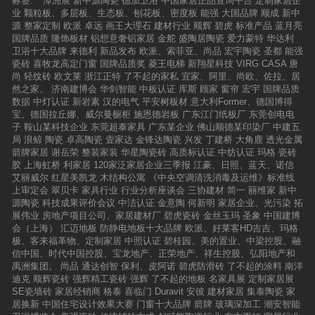
标签:
潭洲展
新中源陶瓷
德加卫浴
中国家居正品查询平台
定制家居企
品色调集中在黑白灰，强调极简主义，更加符合
砖、全抛釉、仿古砖、大理石瓷砖、木纹砖以及
力。公司致力于建立世界一流的新型绿色环保地
业
颗粒板、多层板、生态板、刨花板、密度板
能强
大国品牌
顺成
新中
新一代消费群体的装修风格。安华瓷砖，就是要
瓷片等在内的7大品类、近100个系列、2000多
板、墙板等高科技新材料的研发和产业制造基
源
整家定制
欧派
卓远
画王大理石
建材行业
顺辉
碧虎
标准产品
蓝月亮
让顶尖设计走进寻常百姓家。 应用部刘经理
个品种规格的优质产品，充分满足不同消费群体
地，为全球提供绿色环保装饰材料，为世界创造
国牌品质
隆饰板材
铝想意奢铝家居
金舵
盛陶居陶瓷
爱力蒙特
华达利
说到，安华瓷砖此次重点推出了主张个性自由、
的空间装饰需求。2，新中源陶瓷广东新中源陶
更多绿色空间。
卫浴十大品牌
来德利
新品发布
欧派、索菲亚、尚品
宏宇陶瓷
圣都
能强
简约舒适的loft风瓷砖。就是为了满足满足80、9
瓷有限公司（简称“新中源陶瓷”）是一家集科
瓷砖
喜牧龙高定门窗
国牌品质奖
菱王电梯
新翔星科技
VIRG CASA
唐
0年代的消费需求。Loft已经变成了都市年轻人独
研、生产和销售为一体的知名建陶企业，营销总
尚
轻纹砖
欧文莱
浙江正特
了不起的家私
宜家、阿里、尚欧、佐拉、居
特生活方式的代名词。Loft的本质是一种对生命
部位于“建陶第一镇”佛山市南庄镇。新中源陶瓷
然之家、
济南建博会
华剑智能
中板认证
库斯
顾家
窗帘
宏宇
国牌品质
的热爱。在日常的家居空间里，处处散发着精致
集“环保产品、广东省著名商标”等多项荣誉于一
数据
中灯认证
新岩素
汉的电气
平安树板材
意大利Former、德国博得
的艺术气息。在高挑的空间格局里，主人可以随
身，被广东省人民政府确定为全省13家冲刺世界
宝、德国拉丘娜、威尔曼橱柜
施恩德岩板
广东江门纸板厂
东莞创电电
心所欲地设计打造自己的个性化空间。刘经理认
名牌企业之一。新中源陶瓷旗下拥有十家大型现
子
鞍山某科技企业
东莞超泰家具
广东某企业
佛山顺德某印染厂
中建五
为，无论是产品设计、还是空间应用，色彩永远
代化陶瓷生产工厂，分布在广东三水、顺德、河
局
浪鲸
陶瓷
卓高陶瓷
壹家达
金锋达陶瓷
兴发
丁建桥
大角鹿
透光金属
是最为关键的一环，色彩之于设计是一抹重彩。
源、清远、四川夹江、江西高安、湖南衡阳、湖
箭牌家居
谢岳荣
整装家装
华星陶瓷砖
高质标认证
中纺认证
玛格
瓷砖
色彩的设计协调,是满足当代人对室内设计审美要
北当阳、沈阳法库和河南鹤壁，产能规模位居全
胶
上海虹桥
利家居
120家泛家居企业三季报
江豪、日照、蓝天、诺信
求的重要手段。 产品部王经理则着重说明了
球前列，被业界誉为“建陶航母”。新中源陶瓷产
艾丽威尔
红星美凯龙
木结构公寓
《中央空调清洗消毒及运维》标准线
新一代大理石瓷砖产品的技术及设计创新，他说
品线全面而丰富，生产和销售抛光砖、仿古砖、
上审定会
翠贝卡
家具行业
行业分析座谈会
三协建材
简一
丽维家
新中
然而由于通体技术难度大，真正做到表里如一、
全抛釉、微晶石、金妆砖、瓷片、薄板、卫浴等
源陶瓷
科技成果评价会议
中洁认证
金意陶
何新明
家居企业、光污染
拓
完全通体的品牌并不多见。为呈现最真实的通体
多个品类，国内销售网点1000多个，海外营销网
展伟业
房地产项目公司、家居建材厂
碧虎瓷砖
金丝玉玛
圣象
中国建博
效果，具有研发实力的安华瓷砖从未停止创新的
络遍及120多个和地区，是目前出口量最大的建
会（上海）
汇迈地板
防静电地板十大品牌
欧派、好莱客HD吉吉、玛格
脚步，”一石多版、5D渗透墨水、肌理还原、三
陶企业之一。3，博华陶瓷广东博华陶瓷有限公
极、客来福革物、定制家居
中照认证
碧桂园、美的置业、中梁控股、融
维通体布料”！集四大核心技术为一体的新一代大
司，创立于2003年，是一家专注研发、设计及生
信中国、时代中国控股、宝龙地产、正荣地产、祥生控股、弘阳地产和
理石瓷砖产品，必将在行业及终端引起巨大反
产高端瓷砖产品的现代化大型综合企业,是陶瓷行
禹洲集团。
尚品
通达创智
保利、皮阿诺
碧虎防滑砖
了不起的涂料
南洋
响。2017年安华瓷砖产品不断升级、结构不断完
业率先获得“100最具文化价值品牌”的知名瓷砖生
迪克
顺辉瓷砖
强辉精工瓷砖
强辉
了不起的地板
名家具展
定制家居展
善，通体大理石、大板大理石、亮光大理石、蜡
产企业。公司生产基地位于陶瓷原料之乡广东省
SE瓷墙砖
家居经销商
格泰
喜临门
Duravit
安彼
建材家居
集泰陶瓷
家
光大理石、柔光大理石等新品荣耀上市，引领行
清远市龙山佛冈，占地面积1200亩，年产量达80
居换新
中国住宅设计效果大赛
门窗十大品牌
箭牌
玻璃深加工
潮安智能
业新发展。 安华瓷砖展示南区申总监认为，
00万平方，总产值超过58亿。营销总部位于佛山