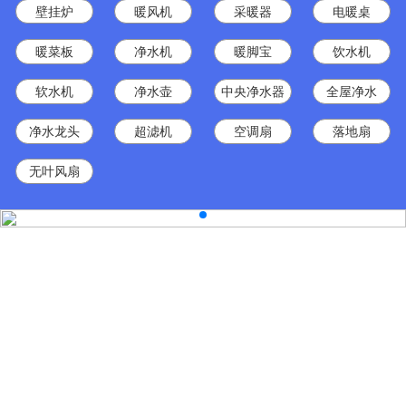
壁挂炉
暖风机
采暖器
电暖桌
暖菜板
净水机
暖脚宝
饮水机
软水机
净水壶
中央净水器
全屋净水
净水龙头
超滤机
空调扇
落地扇
无叶风扇