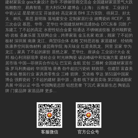
建材家装业
goa大象设计
劲牛
不锈钢管廊交流会
全国建材家居景气大跌
更优秀的空间素材。“瓷砖不是商品，而是设计素
拓雕数控、易典智造、意大利SCM
建博会（上海）
云南省、工业设计
材，我们不定义风格，合理实用的作品才是最精
中瓷认证
星星便洁宝
芬迪瓷砖
高定家居
BHI
王力安防、得厨卫、好太
彩的”。正是这种理念的驱动，才创造出真正意义
太、林氏、慕思
新明珠
落地窗安全
定制家居行业
雄鹰瓷砖
RCEP、第
上的瓷砖，和更加完美的空间。9，沁园春陶瓷
三次会议
慕思、华帝、芝华仕
中国建筑材料流通协会
DTC东泰
贝朗
广
佛山市国韵陶瓷有限公司旗下沁园春品牌自2009
东建工
了不起的高定
水密性铝合金窗
恒通达
不锈钢波纹板
苏州顺辉瓷
年创立伊始一直致力于营造一个宜居空间环境，
砖·岩板
圣象乐屋
互联网企业，跨界家装
金玉名家
欧派，顾家
了不起的
公司专业生产瓷质抛光砖，让瓷砖技术和艺术高
板材
深圳展
南康
龙江、商贸综合体
名雕
艾特思岩板
家居建材、经销商
度完美的结合、空间环境延续和谐与创新。沁园
医康养空间装饰材料
凌芸商学院
海天味业
红星美凯龙、阿里
宜家
华为
春陶瓷以品质铸就品牌、以科技推动品牌，以口
龙江，家具
了不起的家纺
居然之家、芝华仕、座谈会
工业设计大会
友
碑传播品牌，建立了一套专业化的市场战略体
邦
核心利润获现率
瓷砖企业
时光林陶瓷
碳达峰碳中和实施方案
建材家
系，以产品为根本，以服务为双翼，坚持优质高
居市场
中国—菲律宾合作论坛
巴宝莉
金航
宏创
三棵树
全国建材家居市
效的原则，全方位提升品牌化运营水平，持续稳
场
罗马利奥磁砖
华润置地
唐勇
劲牛超抗污瓷砖
财政部、住建部
富森美
健的发展，迅速成为行业最具活力的建陶品牌。
客来福
整装行业
家具类零售业
三峰
箭牌、艾依格
亨达
第51届中国家
10，路易保罗陶瓷路易保罗陶瓷有限公司创立于
博会
强辉瓷砖
了不起的建材
新中源，圣都
线下家居卖场
第23届成都家
2008年，是集研发、生产、设计、销售于一体的
具展
中浴认证
中迅
中国陶瓷总部
铝想意奢
下沉式
家装新生态
陶瓷品
专业仿古砖品牌。公司实力雄厚，建有现代化的
牌
门窗品牌
家居品牌
更多...
生产研发基地，投巨资引进最先进的生产设备系
统，强有力地保证了品牌生产能力和开发创新能
力。2010年“路易保罗”品牌推出本土建筑陶瓷企
业中第一块800×800（mm）仿古砖等产品。并
先后荣获“著名品牌”、“十大新锐品牌”、“绿色环
保建材产品”、“建筑卫生陶瓷十大城乡品牌”、“3.
15全国消费者满意十大品牌”等荣誉称号。本次活
客服微信
官方公众号
动相关机构的嘉宾阵容强大，来自协会的嘉宾有