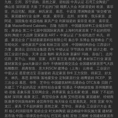
九牧、立邦、苏宁易购、居然之家、碧桂园
中具认证
石湾工业陶瓷厂
品，包含了抛光砖、新欧理石、瓷抛砖、16°韵
佛山造
深圳家居
天振
了不起的门锁
顺辉人大会
利家居瓷砖
欧派、索菲
石、通体大理石、仿古砖、釉面内墙砖、大规格
亚、尚品宅配、顾家、林氏家居、慕思、卡诺亚
潭洲陶瓷展
“保交楼”政
瓷板等500多款花色品种，可以满足不同消费者
策、家居建材行业
金牌、欧派、索菲亚、志邦、好莱客、我乐家居、皮
的选购需求。 强辉陶瓷广东强辉陶瓷有限公司地
阿诺、顶固集创
欧荔地板
家具产业
利家福瓷砖
索菲亚
欧派、索菲亚、
处南国陶都腹地南庄镇是一家专业生产各种规格
圣象
MasterBrand Cabinets、百隆
当阳市，中国建筑材料工业规划研究
建筑陶瓷的现代化陶瓷企业。公司资金雄厚，设
院，座谈会
第二十七届中国国际家具展
上海时尚家居展
了不起的照明
备先进，全套引进十条意大利陶瓷自动化生产
保利
陶瓷十大品牌
宜家家居
ART＋
中家认证
广东省民政厅
科凡、祥
线，生产出一流的产品。目前，强辉陶瓷拥有四
盛、家居企业
广东碧新家居科技有限公司
秦占学
东博会
投资峰会
广元
大生产基地，其占地面积达3200多亩。国内拥有
市昭化区、绿色家居产业城
航标卫浴
冠洲，中国钢结构协会
江西设计
800多个销售网点，全国终端展示面积达240000
力量，夏清云
启功实业集团
西马
中锁认证
字节跳动
库博
设计之都、中
平方米，产品远销60多个和地区。n顶级实力高
国工业设计协会、天津
企业
釉料
家具实体
新豪轩
玛格、喜临门、志邦
速发展！
亿田、莫干山、韩丽、宜家、友邦
富兰克
南通六建
木材加工行业
家居
建材家装业
goa大象设计
劲牛
不锈钢管廊交流会
全国建材家居景气大跌
拓雕数控、易典智造、意大利SCM
建博会（上海）
云南省、工业设计
中瓷认证
星星便洁宝
芬迪瓷砖
高定家居
BHI
王力安防、得厨卫、好太
太、林氏、慕思
新明珠
落地窗安全
定制家居行业
雄鹰瓷砖
RCEP、第
三次会议
慕思、华帝、芝华仕
中国建筑材料流通协会
DTC东泰
贝朗
广
东建工
了不起的高定
水密性铝合金窗
恒通达
不锈钢波纹板
苏州顺辉瓷
砖·岩板
圣象乐屋
互联网企业，跨界家装
金玉名家
欧派，顾家
了不起的
板材
深圳展
南康
龙江、商贸综合体
名雕
艾特思岩板
家居建材、经销商
医康养空间装饰材料
凌芸商学院
海天味业
红星美凯龙、阿里
宜家
华为
龙江，家具
了不起的家纺
居然之家、芝华仕、座谈会
工业设计大会
友
邦
核心利润获现率
瓷砖企业
时光林陶瓷
碳达峰碳中和实施方案
建材家
居市场
中国—菲律宾合作论坛
巴宝莉
金航
宏创
三棵树
全国建材家居市