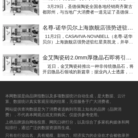
华浔装饰集团设计研究院执行院长、大锋格物设
陶瓷十大品牌榜终于揭晓。本次活动揭晓了“陶瓷
3月29日，圣德保陶瓷全国各地经销商齐聚古
计事务所创始人汪大锋；建筑卫生陶瓷检测重点
十大品牌”、“瓷砖十大品牌”、“卫浴十大品
都郑州，与当地广大消费者一道见证了圣德保品
实验室高级工程师、硅酸盐学会陶瓷分会建卫陶
牌”、“陶瓷一线品牌”、“大理石瓷砖十大品
牌的辉煌盛事——圣德保陶瓷携手亚洲超人气唱
专委会副秘书长刘亚民；三星装饰·余工设计楼佛
牌”、“全抛釉十大品牌”、“抛晶砖十大品牌”、“仿
作乐团爱乐团，启动品牌战略发布会暨“爱乐
山设计总监阚敏；广东省人力资源研究会常务副
古砖十大品牌”、“抛光砖十大品牌”、“木纹砖十大
名尊-诺华贝尔上海旗舰店强势进驻红星美凯龙
团”签约仪式，以原创音乐唱响陶瓷之美！ 新中
秘书长、广东省校企合作与校校合作促进会执行
品牌”、等多项陶瓷卫浴品牌奖项。颁奖后嘉宾合
源建材河南销售中心营销总经理杨伟、新中源建
秘书长郭爱东；陶瓷品牌网总经理杨钧；江西设
11月2日，CASAVIVA-NOVABELL（名尊-诺华
影 相关机构的嘉宾阵容强大，来自协会的嘉宾
材品牌管理部市场总监郭浩、河南圣德保营销中
计力量协会秘书长、华人设计师网主编焉莫；国
贝尔）上海旗舰店强势进驻红星美凯龙，并举行
有室内装饰协会会长刘珝、陶瓷工业协会秘书长
心品牌总经理段朋庆、圣德保陶瓷各营销中心品
际经济技术合作促进会、制造与建筑产业专业委
了隆重的开业仪式，吸引了精英设计师、媒体代
侯文全、室内装饰协会装饰材料用品专业委员会
牌总经理及优秀经销商、装饰公司代表等各界领
员会执行会长金亚范；以及来自全国各地的家居
表、高端消费者等近百人参与盛典。 NOVABEL
主任金戟、房地产业协会商业和旅游地产委员会
导、业主共800余人出席了签约仪式。
金艾陶瓷砖2.0mm厚微晶石即将引爆行业热点
建材企业家、设计师、经销商和各界媒体朋友一
L董事长MarioRoncaglia，宾德集团董事长、总
副秘书长王晗、北京陶瓷商会常务副会长林宏
同出席颁奖盛典。为举办一场与众不同的颁奖盛
裁、道格拉斯·董事长邓柱标先生，NOVABELL亚
举、潮州市建筑卫生陶瓷协会秘书长张扬；来自
近日，金艾陶瓷砖推出一种非传统微晶石，将
典，主办方还特意安排了参会嘉宾走近国内地产
太区总经理StefanoBozzarelli，宾德集团副董事
学术单位的嘉宾有昆仑策研究院副院长兼秘书
开启微晶石领域的新篇章；据业内人士透露，此
龙头企业碧桂园总部，以及碧桂园旗下互联网家
长、副总裁、道格拉斯·副董事长袁汉樑先生，意
长、北京大学马克思主义学院客座教授王立华、
种非传统微晶石，是建陶业新秀佛山金艾陶瓷砖
装品牌——橙家，进行学习与交流，零距离感受
大利道格拉斯商务总裁JyrkiLuomala，宾德集团
清华大学形象传播研究中心研究员萧东荣、北京
品牌斥巨资打造的，是继金艾陶微晶瓷片之后的
了碧桂园的创新文化，了解了碧桂园在企业文化
董事副总裁、道格拉斯·董事总经理魏贝赞先生，
建工装饰集团设计总监李俊瑞、美术学院建筑学
又一新品巨作---金艾陶“2.0mm厚微晶石”，近期
和管理方式的创新举措。碧桂园之行，令各位嘉
红星美凯龙真北商场总经理陈林先生、常务副总
院副院长崔冬晖、清华大学美术学院陶瓷学博
将强势推出。 金艾陶瓷砖“2.0mm厚微晶石”，
本网数据是由品牌指数以及多项数据统计自动生成，是大数据、云计
宾收获颇丰。本届评选涉及的陶瓷行业知名品牌
经理窦拥梅女士，道格拉斯·董事、国内营销中心
士、北京服装学院产品设计系主任、教授郭强。
将创微晶石行业新标杆 近几年来，国内微晶石
算、数据统计真实客观呈现的结果，无偿服务于广大消费者。
企业，均由网友提名、推荐、企业自荐和协会推
总经理于洪宝先生，CASAVIVA销售部总监曾晖
室内装饰协会会长刘珝陶瓷工业协会秘书长侯文
行业进入了快速发展阶段，越来越多的陶瓷企业
荐的方式进行，坚持自愿、公开、公平、公正的
先生，诺华贝尔上海经销商、上海通霆实业发展
网站提供查询数据是为了消费者选购到市面上知名的品牌（品牌消
全室内装饰协会装饰材料用品专业委员会主任金
抢滩微晶石市场，产品同质化、低价格竞争现象
原则，秉承专业和开放的理念，旨在打造陶瓷行
有限公司总经理李燕女士等领导嘉宾出席了开业
费），不代表本网观点或支持购买。仅提供参考使用。
戟 过去30多年来，我国建筑陶瓷产业快速发
泛滥。金艾陶瓷砖品牌以厚道为本，独辟蹊径，
业最具权威性、开放性、专业性和互动性的年度
盛典。 意大利NOVABELL公司创立于1988年，
展，产业规模不断扩大，企业数量及品牌众多，
立足后台企业艾陶制釉十年精工釉料的核晶技
上榜品牌源自网络投票、网民口碑打分，以及综合了多家机构媒体和网
行业评选盛典。投票活动开设专题页面进行网络
是国际顶级瓷砖品牌，致力于生产高品质与高品
其中规模以上企业3000多家，商标4000多个。2
术，发挥自身所长，在晶釉面瓷砖品类精耕创新
站排行，通过广泛的数据资源而生成。
投票，每个大项一个页面，每个品牌一个专栏，
位的产品，并且不断地进行产品研发，提升生产
014年全国陶瓷砖产量达102.3亿平米，2015全
上下功夫。据悉，金艾陶瓷砖2.0mm厚微晶石，
网友可在活动专题进行公开投票，为防止刷票作
只有在行业出名、具有规模、影响力、经济实力的企业在才会被收录并
技术和产品设计，其在的销售由CASAVIVA（名
国瓷砖产量首次出现负增长，但即便如此，瓷砖