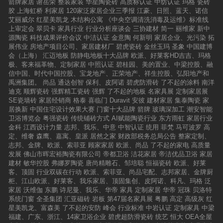
箭牌家居
谢岳荣
整装家装
华星陶瓷砖
高质标认证
中纺认证
玛格
瓷砖
的高档建筑陶瓷生产企业。目前拥有三大现代化
部分获奖品牌合影以下是主要奖项的获奖企业名
胶
上海虹桥
利家居
120家泛家居企业三季报
江豪、日照、蓝天、诺信
的生产基地，分别位于佛山三水、江西景德镇、
录：陶瓷十大品牌：马可波罗陶瓷、冠珠陶瓷、
艾丽威尔
红星美凯龙
木结构公寓
《中央空调清洗消毒及运维》标准线
肇庆广宁，同时还拥有代表业界先进水平的I&I
欧神诺陶瓷、博华陶瓷、金丝玉玛瓷砖、汇亚陶
上审定会
翠贝卡
家具行业
行业分析座谈会
三协建材
简一
丽维家
新中
（研发）中心和2000余平方的产品配件加工中
瓷、法恩莎瓷砖、金尊玉.大理石瓷砖、新濠大理
源陶瓷
科技成果评价会议
中洁认证
金意陶
何新明
家居企业、光污染
拓
心。 誉辉陶瓷誉辉陶瓷，始创于2007年，营销
石瓷砖、欧美陶瓷。瓷砖十大品牌：利家居陶
展伟业
房地产项目公司、家居建材厂
碧虎瓷砖
金丝玉玛
圣象
中国建博
总部位于陶瓷之都—广东·佛山，面积近10000
瓷、新中源陶瓷、博华陶瓷、蒙娜丽莎瓷砖、金
会（上海）
汇迈地板
防静电地板十大品牌
欧派、好莱客HD吉吉、玛格
㎡，是一家集研发、设计、生产、销售为一体的
欧雅陶瓷、名典磁砖、卡布里.玉石瓷砖、东和瓷
极、客来福革物、定制家居
中照认证
碧桂园、美的置业、中梁控股、融
现代化大型综合企业。广东省内拥有三大生产基
砖、沁园春陶瓷、路易保罗陶瓷。卫浴十大品
信中国、时代中国控股、宝龙地产、正荣地产、祥生控股、弘阳地产和
地，占地面积超过3000亩，拥有数十条世界先进
牌：箭牌卫浴、惠达卫浴、恒洁卫浴、九牧厨
禹洲集团。
尚品
通达创智
保利、皮阿诺
碧虎防滑砖
了不起的涂料
南洋
的现代化生产线，产品涵盖广泛：大板、全瓷墙
卫、航标卫浴、浪鲸卫浴、法恩莎卫浴、奥斯洁
迪克
顺辉瓷砖
强辉精工瓷砖
强辉
了不起的地板
名家具展
定制家居展
砖、现代仿古砖、缎光砖、1336大理石、瓷抛
卫浴、亚陶YATO、居易卫浴陶瓷一线品牌：美
SE瓷墙砖
家居经销商
格泰
喜临门
Duravit
安彼
建材家居
集泰陶瓷
家
砖、通体大理石、完全玻化砖、釉面内墙砖等全
陶瓷砖、宏宇陶瓷、壹号大理石瓷砖、嘉俊陶
居换新
中国住宅设计效果大赛
门窗十大品牌
箭牌
玻璃深加工
潮安智能
品类共计1000多款花色品种及配套。君惠陶瓷佛
瓷、东鹏陶瓷、能强陶瓷、大唐合盛瓷砖、利家
卫浴博览会
粤强瓷砖
传统铺砖方式
AI赋能陶瓷行业
东方雨虹
家居行业
山市君子惠陶瓷有限公司是一家规模雄厚、生产
居陶瓷、罗马利奥陶瓷、亚细亚陶瓷。全抛釉十
金科
江西设计力量
志邦、我乐、中意
中智认证
统用
菲梵
马可波罗
高
实力强大、品质卓越的优秀陶瓷企业，专业生产
大品牌：马可波罗陶瓷、欧神诺陶瓷、我e家陶
定、维奢
森鹰、嘉寓、皇派
居然之家
财政部税务总局公告
整家定制、
及销售各种规格金刚晶、瓷抛砖、通体大理石、
瓷、骆驼瓷砖、金欧雅陶瓷、意利宝陶瓷、嘉俊
志邦、金牌、欧派、索菲亚
顾家家居
欧派、尚品
了不起的家电
高质量
瓷片、仿古砖、柔光大理石，等系列的高品质建
陶瓷、恒福陶瓷、罗浮宫陶瓷、金牌亚洲陶瓷。
发展
佛山市晖宏裕陶瓷有限公司
帝都卫浴
洁花家居
帝洁优品卫浴
家居
筑用砖。公司始终秉承“诚信、务实、创新、共
大理石瓷砖十大品牌：简一大理石、新濠大理
建材
敏华控股
弗娜罗陶瓷
唐尚精雕石、邹培聪
恒福瓷砖
欧派、好莱
赢”的发展精神，采用国内外现代化的管理模式和
石、壹号大理石、赛德斯邦陶瓷、金尊玉大理
客、顶固
行业双碳在行动
欧派、索菲亚、尚品宅配、志邦家居、金牌厨
生产工艺，运用行业先进的陶瓷技术设备，广纳
石、欧美陶瓷、御家大理石、梦幻玫瑰瓷砖、通
柜、江山欧派、好莱客、我乐家居、顶固集创、皮阿诺、科凡、玛格
泛
各领域群贤英才，致力以综合优势打造一流的企
利大理石、兰洛斯瓷砖。抛光砖十大品牌：顺辉
家居
沃维伽
东鹏
诗尼曼、我乐、华帝
家具
定制家居
华帝
冠珠
贝洛特
业竞争力，在激烈的市场竞争中脱颖而出、稳健
陶瓷、鹰牌陶瓷、博华陶瓷、奥米茄陶瓷、新中
系统门窗
全圣集团
汇亚磁砖
岩板
第47届名家具展
粤鹏
高定
高级灰
红
壮大，赢得业界认可支持。腾粤陶瓷腾粤陶瓷隶
源陶瓷、金舵陶瓷、宏宇陶瓷、沁园春陶瓷、冠
星美凯龙、富森美
了不起的安防
峰会
行业标准
中岩认证
定制家具
中梁
属佛山市鑫腾粤陶瓷有限公司旗下品牌，专做负
珠陶瓷、强辉陶瓷。仿古砖十大品牌：马可波罗
福建、广东、浙江、14家卫浴企业
碧虎超防滑瓷砖
统艺
恒大
OEA全屋
离子陶瓷。央视品牌推广，著名喜剧名星梁天代