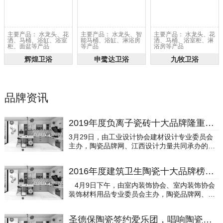
主要产品： 水龙头、花
主要产品： 水龙头、智
主要产品： 水龙头、花
洒、马桶、浴缸、浴室
能马桶、浴缸、淋浴房
洒、马桶、浴室柜、淋
柜、面盆等产品
等产品
浴房等产品
辉煌卫浴
申鹭达卫浴
九牧卫浴
品牌资讯
2019年度负离子瓷砖十大品牌隆重揭晓
3月29日，由工业设计协会建材设计专业委员会
主办，陶瓷品牌网、江西设计力量共同承办的20
19年度陶瓷卫浴十大品牌暨精英设计师颁奖典礼
在广州白云国际会议中心隆重举行。陶瓷工业协
2016年度建筑卫生陶瓷十大品牌榜隆重揭晓
会营销分会专职副会长于枫；工业设计协会建材
设计专业委员会副秘书长，建筑材料工业规划研
4月9日下午，由室内装饰协会、室内装饰协会
究院副总工程师王新捷；陶瓷工业协会营销分会
装饰材料用品专业委员会主办，陶瓷品牌网、华
常务副秘书长姜崇；广东陶瓷协会秘书长陈振
夏陶瓷网共同承办的2016年度建筑卫生陶瓷十大
广；江西设计力量协会执行会长、尚层壹亿创始
品牌榜在北京大学隆重举行，经由报名、投票、
人叶森林；意大利米兰理工大学设计管理硕士、
圣德保陶瓷签约爱乐团，唱响陶瓷之美
评选等环节持续了将近一年时间的2016建筑卫生