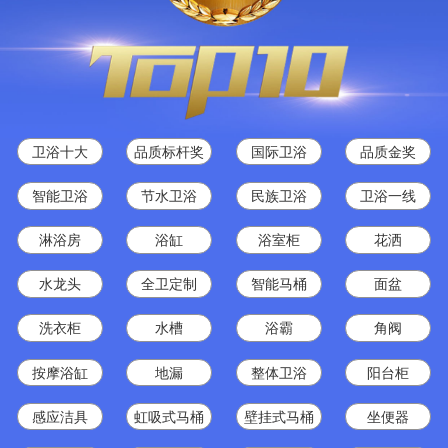
卫浴十大
品质标杆奖
国际卫浴
品质金奖
智能卫浴
节水卫浴
民族卫浴
卫浴一线
淋浴房
浴缸
浴室柜
花洒
水龙头
全卫定制
智能马桶
面盆
洗衣柜
水槽
浴霸
角阀
按摩浴缸
地漏
整体卫浴
阳台柜
感应洁具
虹吸式马桶
壁挂式马桶
坐便器