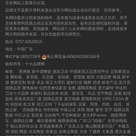
延承艾陶制釉“精工釉料十年掌握核晶技术”的核
弊，每天每IP只可投票5次，禁止违规操作，否则
且在网站上面展示出现。
尊）总代理。 CASAVIVA，是道格拉斯旗下欧洲
产量依然占全世界六成以上。 近年来，我国经
晶工艺，无网纹超清印花工艺，二次烧工艺等，
取消投票资格，投票数据真实可靠。自投票活动
进口瓷砖专营机构，代理众多国际最顶尖瓷砖品
济进入新常态，房地产、家装行业增长缓慢，受
品牌文字及图片资料来源企业官方网站或企业自行提交，仅供参考。
先将印好花的瓷砖坯体先经过高温素烧，再将晶
开展以来，每天都有大量的数据疯狂地涌入投票
牌，包括诺华贝尔、普纳尼亚、小飞人、塔吉娜
此影响，陶瓷卫浴行业也出现严重滞长，企业生
体熔块铺于瓷砖素坯之上进行二次煅烧，微晶熔
本网转载并注明来源的稿件，是本着为读者传递更多信息之目的，并不
网站的服务器，投票达到100多万人次。以下为2
等，旨在为国内尊贵客户提供进口瓷砖全方位服
存与发展面临严峻考验，通过品牌化经营，启动
块内加入18%的耐磨度硬物质，耐磨度、硬度显
意味着赞同其观点或证实其内容的真实性。如有涉及侵犯版权问题，请
019年度负离子瓷砖十大品牌获奖目录：东鹏瓷
务。
产业转型、升级成为必然的选择。 为检视建筑
著提高；同时耐磨硬物质待微晶熔块充分熔化并
联系本站删稿。其他媒体、网站或个人从本网转载使用时，必须保留本
砖广东东鹏控股股份有限公司（股票代码：338
陶瓷企业和品牌的发展水平，贯彻“扶优、扶
释放完气体后在熔解，产品烧得透，无针孔，无
网注明的稿件来源，并自负版权等法律责任。
6）是世界级的瓷砖、卫浴产品专业制造商和品
强”的产业精神，催生建筑卫生陶瓷领域的供应侧
气泡，强防水，超强防污并无需超洁亮，还可支
牌商，公司于2013年12月9日在香港联交所主板
电话:
0757-82520615
改革，引导品牌企业发扬“工匠精神”，做专、做
持后期多次刮抛，产品依然靓丽如初。晶层厚度
成功挂牌上市。始创于1972年的东鹏，“以此为
精、做好产品，引导经销商与品牌商合作，帮助
地址：中国广东
以2.0mm引领行业的标杆，为行业呈现真正陶瓷
生，精于此道”专注陶瓷逾40年，积累了丰富的经
经销商、采购商、消费者掌握业内领先品牌信
一线品牌的产品之道。
粤ICP备19052724号
粤公网安备44060402000165号
验，实力如日中天。公司不断引领行业消费潮流
息，促进市场消费，推动建筑陶瓷产业软实力的
的产品，广泛应用于全球多个高端地标项目，如
版权所有：十大品牌网
提升，室内装饰协会装饰材料用品专业委员会在
北京奥运会场馆，大剧院、美国帝国大厦等。 金
去年下半年启动了该活动。颁奖现场 据了解，
标签:
潭洲展
新中源陶瓷
德加卫浴
中国家居正品查询平台
定制家居企
意陶瓷砖广东金意陶陶瓷集团有限公司始创于20
主办方为办好本次测评活动，于2015年7月15日
业
颗粒板、多层板、生态板、刨花板、密度板
能强
大国品牌
顺成
新中
04年1月。发展至今，金意陶已构建完成完整的
颁发了中室材[2015]006号文件，根据文件精
源
整家定制
欧派
卓远
画王大理石
建材行业
顺辉
碧虎
标准产品
蓝月亮
建材产业链并在此基础上向相关领域扩张，形成
神，研究小组在半年内先后走访了全国各地几十
国牌品质
隆饰板材
铝想意奢铝家居
金舵
盛陶居陶瓷
爱力蒙特
华达利
了环保新材、投资、金融、房地产、信息科技等
家陶瓷企业，同时还深入厦门、苏州、上海、昆
卫浴十大品牌
来德利
新品发布
欧派、索菲亚、尚品
宏宇陶瓷
圣都
能强
多元化产业版图。特地陶瓷广东特地陶瓷有限公
明、兰州、西安、郑州、武汉、长沙、杭州、北
瓷砖
喜牧龙高定门窗
国牌品质奖
菱王电梯
新翔星科技
VIRG CASA
唐
司，2002年创建于广东佛山，是以专业化、国际
京等城市的终端卖场开展调研活动，收集一手资
尚
轻纹砖
欧文莱
浙江正特
了不起的家私
宜家、阿里、尚欧、佐拉、居
化为经营导向的高档建筑陶瓷生产企业。目前拥
料。专家们恪守第三方立场，秉承公开、透明的
然之家、
济南建博会
华剑智能
中板认证
库斯
顾家
窗帘
宏宇
国牌品质
有三大现代化的生产基地，分别位于佛山三水、
原则，结合网络投票，从产品、渠道、规模、工
数据
中灯认证
新岩素
汉的电气
平安树板材
意大利Former、德国博得
江西景德镇、肇庆广宁，同时还拥有代表业界先
程、公众、区域、资本、产业、规模、专业、产
宝、德国拉丘娜、威尔曼橱柜
施恩德岩板
广东江门纸板厂
东莞创电电
进水平的I&I（研发）中心和2000余平方的产品配
区影响力，以及国际化程度、企业社会责任等十
子
鞍山某科技企业
东莞超泰家具
广东某企业
佛山顺德某印染厂
中建五
件加工中心。广东特地陶瓷有限公司，2002年创
三个单项项指标对几百个品牌进行综合对比综合
局
浪鲸
陶瓷
卓高陶瓷
壹家达
金锋达陶瓷
兴发
丁建桥
大角鹿
透光金属
建于广东佛山，是以专业化、国际化为经营导向
分析，最终评选出2016建筑卫生陶瓷十大品牌。