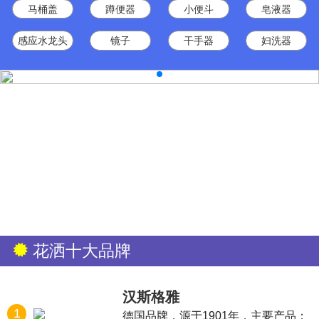
马桶盖
蹲便器
小便斗
皂液器
感应水龙头
镜子
干手器
妇洗器
花洒十大品牌
汉斯格雅
1
德国品牌，源于1901年，主要产品：