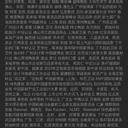
陶瓷、大唐合盛瓷砖、来德利陶瓷、VEGA维
定制
好莱客、欧派、索菲亚
领航
蝶依斓
盛锋陶瓷
大地艺术节
家具电商
言。。新润成瓷砖广东新润成陶瓷有限公司，总
加、金意陶陶瓷、罗马利奥陶瓷、陶木然瓷砖、
佛山、东莞、南康不合格家具
丽维
潘忠义
广州玻璃展
了不起的瓷砖
九
部位于广东佛山，毗邻“广东四大名山”之一的西
路易保罗陶瓷、金玫瑰陶瓷、万利陶瓷。木纹砖
牧
阿里
宏胜
高德
家居企业
滕州
弘亚数控
启功
家居家装行业
KMY
雅
樵山，是全国最大的专业生产陶瓷墙地砖的现代
十大品牌：马可波罗陶瓷、新中源陶瓷、一箭陶
度
雅度陶瓷
客来福·革物
家居品质发展峰会
高定品牌
志邦
第七届广东
化企业之一，在广东佛山拥有两大大型现代化的
瓷、赛德斯邦陶瓷、芒果陶瓷、ICC瓷砖、金意
省政府质量奖
中国建博会（上海
瓷砖
慕思
潭州陶瓷展、广州高定展、
生产基地，厂区总占地面积近50万㎡，营销网点
陶陶瓷、懋隆陶瓷、康拓陶瓷、陶木然瓷砖。微
广州设计周
派雅
法狮龙
卫浴
高特集团
绅士陶瓷
东方雨虹，群核科技
遍布全国各地。广东新润成陶瓷有限公司，总部
晶石十大品牌：欧神诺陶瓷、嘉俊陶瓷、新中源
欧路莎
中绿认证
佛山市江西南昌商会
上海厨卫展
竹少侠
红安高新区、
位于广东佛山，毗邻“广东四大名山”之一的西樵
陶瓷、博德精工砖、欧洲之星微晶石、利家居陶
家居产业链
施恩德
以旧换新
里米尼、红星美凯龙、八益家具城、民营
山，是全国最大的专业生产陶瓷墙地砖的现代化
瓷、冠珠陶瓷、鹰牌陶瓷、能强陶瓷、圣凡尔赛
房企
兰博基尼
金龙恒新总部项目
柜猫
第十届上汽设计国际挑战赛
了不
企业之一，在广东佛山拥有两大大型现代化的生
陶瓷抛晶砖十大品牌：新中源陶瓷、马可波罗陶
起的门窗
中材认证
芝华仕，客来福
第49届中国家博会
了不起的卫浴
百
产基地，厂区总占地面积近50万㎡，营销网点遍
瓷、鹰牌陶瓷、金丝玉玛瓷砖、金玉名家瓷砖、
艾特
瑞尔特
广州设计周
中国建博会
便洁宝
住宅设计效果大赛
家居建材
布全国各地。大唐合盛瓷砖大唐合盛·瓷砖源自广
晶睿坊陶瓷、玛利亚娜陶瓷、汇美陶瓷砖、皇家
行业
佛山潭洲陶瓷展
惠达
梦洁
佳德利门窗
金牌、美尼美
素色瓷砖
客
东佛山，是佛山市大唐合盛陶瓷有限公司于2004
宫廷、施琅陶瓷、背景墙十大品牌：蒙娜丽莎、
来福革物
佛山市企业家日品质革命大会、周其仁
中定认证
第47届国际
年起为高端客户群体精心打造的大理石瓷砖品
阿兰贝尔、晶睿坊陶瓷、欧卡登陶瓷、玛利亚娜
名家具
新中源、靓家居
2023年定制家居市场规模
新中源
科达制造
中国
牌，倡导以人为本的品牌精神，致力于通过创新
陶瓷、铭客MBOX、玖玖鱼、唐梦、上海滩豪
忠旺
设计河南建设工作会议
我乐
蒙娜丽莎
零碳瓷砖
家居产业
全屋定制
的设计，融合国际化的高品质生活元素，精工制
墙、爱君空间
科达
“高定系”、“定制系”
中国家博会（上海）
华艺卫浴
KMY国际轻奢瓷
造人性化的高端产品，为全球消费者量身定制最
砖
绿色建材
第四届中国建筑供应链创新应用高峰论坛
创尔特厨电
品质
尊崇空间服务的高端瓷砖品牌。欧福莱陶瓷欧福
金奖
中国新材产业工业设计大赛
欧派、志邦、百得胜、卡诺亚、科凡
莱陶瓷始建于2010年，经过多年的不懈努力，现
居然之家、红点
行动方案
上市公司
科大讯飞
金科状元
鹰创园
红点奖
已发展成为一家集研发、生产、销售于一体的现
高级哑
素色砖
金科瓷砖
中涂认证
广交会
中陶认证
万格丽
金牌
碧虎防
代化企业公司。依托集团的强大实力，拥有占地
滑大理石瓷砖
中国机械冶金建材工会第五届全国委员会
仁豪
顺辉瓷砖
面积2000亩的现代化生产基地，数十条先进的现
岩板
Rational、博德宝、Bax Küchen、ALNO、Warendorf
绿色建材与
代化生产线，年产能超过1亿平方米。产品严格
装配式建筑展招展
欧派、志邦、金牌、好莱客
家居展会
了不起的管材
按照ISO9001-2015国际质量管理体系进行生产
武汉建博会
广东、江浙、四川
经销商
升降柱
云峰莫干山
第47届名家具
管理，确保每一件产品都拥有卓越出众的品质。
联动科技
全友
索菲亚、红星美凯龙
摩力克
专委会、科达制造
索菲亚、
目前，欧福莱生产销售全品类、多规格瓷砖产