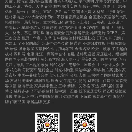
力量，夏清云
启功实业集团
西马
中锁认证
字节跳动
库博
设计之都、中
国工业设计协会、天津
企业
釉料
家具实体
新豪轩
玛格、喜临门、志邦
亿田、莫干山、韩丽、宜家、友邦
富兰克
南通六建
木材加工行业
家居
建材家装业
goa大象设计
劲牛
不锈钢管廊交流会
全国建材家居景气大跌
拓雕数控、易典智造、意大利SCM
建博会（上海）
云南省、工业设计
中瓷认证
星星便洁宝
芬迪瓷砖
高定家居
BHI
王力安防、得厨卫、好太
太、林氏、慕思
新明珠
落地窗安全
定制家居行业
雄鹰瓷砖
RCEP、第
三次会议
慕思、华帝、芝华仕
中国建筑材料流通协会
DTC东泰
贝朗
广
东建工
了不起的高定
水密性铝合金窗
恒通达
不锈钢波纹板
苏州顺辉瓷
砖·岩板
圣象乐屋
互联网企业，跨界家装
金玉名家
欧派，顾家
了不起的
板材
深圳展
南康
龙江、商贸综合体
名雕
艾特思岩板
家居建材、经销商
医康养空间装饰材料
凌芸商学院
海天味业
红星美凯龙、阿里
宜家
华为
龙江，家具
了不起的家纺
居然之家、芝华仕、座谈会
工业设计大会
友
邦
核心利润获现率
瓷砖企业
时光林陶瓷
碳达峰碳中和实施方案
建材家
居市场
中国—菲律宾合作论坛
巴宝莉
金航
宏创
三棵树
全国建材家居市
场
罗马利奥磁砖
华润置地
唐勇
劲牛超抗污瓷砖
财政部、住建部
富森美
客来福
整装行业
家具类零售业
三峰
箭牌、艾依格
亨达
第51届中国家
博会
强辉瓷砖
了不起的建材
新中源，圣都
线下家居卖场
第23届成都家
具展
中浴认证
中迅
中国陶瓷总部
铝想意奢
下沉式
家装新生态
陶瓷品
牌
门窗品牌
家居品牌
更多...