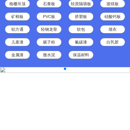
格栅吊顶
石膏板
轻质隔墙板
玻镁板
矿棉板
PVC板
挤塑板
硅酸钙板
铝方通
轻钢龙骨
软包
墙衣
儿童漆
腻子粉
氟碳漆
白乳胶
金属漆
微水泥
保温材料