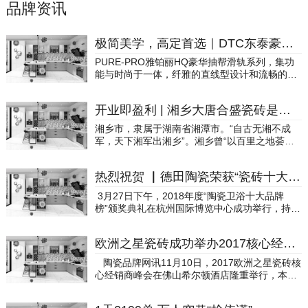
品牌资讯
极简美学，高定首选｜DTC东泰豪华抽帮滑轨成就您高端时尚的橱柜
PURE-PRO雅铂丽HQ豪华抽帮滑轨系列，集功
能与时尚于一体，纤雅的直线型设计和流畅的滑
动使其备受青睐，满足用户使用需求的同时具备
高级时尚感。极简美学抽屉系统现代设计与轻奢
开业即盈利 | 湘乡大唐合盛瓷砖是怎样炼成的？
风格的完美融合▲超薄抽帮，卓越拔群超薄设计,
玻璃与金属的融合,纯粹优雅的6mm超薄直身抽
湘乡市，隶属于湖南省湘潭市。“自古无湘不成
帮彰显家具高级感、时尚感，将品质与格调互
军，天下湘军出湘乡”。湘乡曾“以百里之地荟萃
融，让您感受设计赋予的非凡魅力。▲滑动顺
群才，以一军之威维系全局”，“以一县之兵，征
畅，超强存储随时随地给您带来舒适享受，PUR
伐十八省”，历经半个多世纪，在中国近代史上写
E-PRO雅铂丽HQ豪华抽帮滑轨滑动顺畅，同时
热烈祝贺 ▏德田陶瓷荣获“瓷砖十大品牌”、“工程建设推荐品牌”称号
下了浓重的一笔。9月19日，湘乡大唐合盛瓷砖
具备强大的储物收纳功能，让整个空间变得整洁
旗舰店于这座“湘军策源地”城市盛大开业，并实
3月27日下午，2018年度“陶瓷卫浴十大品牌
明亮，存取更为便捷。▲抽帮材料多种选择抽帮
现了开业即盈利的“传奇”。▲湘乡风貌在传统制
榜”颁奖典礼在杭州国际博览中心成功举行，持续
材料可搭配纤薄的玻璃、实木，极简的现代设计
造业普遍疲软的恶劣环境下，瓷砖店迫于高租
近半年的“2018年度陶瓷卫浴十大品牌榜”评选隆
风，轻而易举地适配您家居空间的个性化设计。
金、人工成本、渠道变革、零售受限等的困境，
重揭晓，德田陶瓷荣获“瓷砖十大品牌”和“工程建
▲无需工具，拆卸简便快捷免工具快速拆卸，雅
新开门店市场平均培育期在2年左右。能够在正
欧洲之星瓷砖成功举办2017核心经销商峰会
设推荐品牌”称号。此次活动由陶瓷工业协会营销
铂丽HQ豪华抽帮滑轨安装拆卸方便快捷，整个抽
常培育周期里实现盈利的门店已属非常难得，开
分会主办、陶瓷品牌网承办，秉承专业、开放的
屉免工具快速拆卸，且搭配了分隔收纳系统，存
陶瓷品牌网讯11月10日，2017欧洲之星瓷砖核
业就能盈利的门店，放眼全国甚至哪怕放到行业
理念，坚持自愿、公开、公平、公正的原则，以
贮井然有序。▲三维调节PURE-PRO雅铂丽HQ
心经销商峰会在佛山希尔顿酒店隆重举行，本次
最风光的几年前，也同样是凤毛麟角。从试营业
网友提名、推荐、企业自荐和协会推荐的方式进
豪华抽帮滑轨具有强大的调节功能，高度:±2m
年会以“绽放一路有你”为主题，新中源建材有限
至正式营业，3个月时间实现快速盈利，这是湘
行，旨在打造陶瓷行业权威性、开放性、专业性
m，左右:±1.5mm，倾斜:+1.5，-2.5mm。适应
公司副总经理欧书军、欧洲之星品牌总经理余志
乡大唐合盛瓷砖给业界带来的又一惊喜。那么，
和互动性的年度行业评选盛典。据悉，共有100