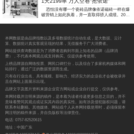
1天2199单 万人空巷“抢依诺”
您抽屉各式各类的门板款式。产品展示
荣等领导、陶瓷行业的主流媒体代表以及来自全
湘乡大唐合盛瓷砖是如何实现开业即盈利的呢？
多个陶瓷卫浴品牌参与奖项评选角逐，共同接受
国各地的经销商朋友们出席了本次盛会。 新中
▲湘乡大唐合盛瓷砖开业现场▲左：湘乡大唐合
恐怕没有哪一个瓷砖品牌像依诺磁砖一样在爆
广大消费者和专家评审团的检阅。 德田陶瓷多年
源建材有限公司副总经理欧书军代表集团公司致
盛瓷砖营销中心总经理欧阳勇致辞；中：大唐合
破营销上如此执着，并一直取得骄人成绩。2015
来不断创新，专注产品研发，以“高颜值，高品
辞，发表《新时代的建陶情》的主题演讲。欧总
盛瓷砖华中区销售总监万涛致辞；右：客户代表
年5月3日，依诺磁砖又迎来天津、西安、郑州、
质，高性价比”深入民心。凭借强大的产品实力及
深入剖析了新时代的行业变革，指出新一年公司
致辞。总部人员实地带队帮扶为提升终端店面影
哈尔滨、南京等10个城市爆破营销活动同时落
良好的品牌优势，在“2018年度陶瓷卫浴十大品
的聚焦重点，为经销商指明了公司未来发展的大
响力，提高销量，大唐合盛瓷砖总部专业团队针
地。依诺磁砖一如既往地受到各地“粉丝”的热情
牌榜”评选中脱颖而出。 2018年，德田陶瓷在产
方向。同时，他指出在新时代应该要从思想升
对湘乡大唐合盛瓷砖进行系统的经营发展策略梳
追捧，据悉当日共计签单2199单。【天津依诺】
品、服务、渠道、营销、展示等多个方面进行品
本网数据是由品牌指数以及多项数据统计自动生成，是大数据、云计
级、模式升级和管理升级来进行转型升级，并树
理，从品牌、产品、渠道、活动全方位的帮扶、
1天486单；【西安依诺】1天361单；【郑州依
牌升级，在坚持做好高品质性价比产品的同时，
算、数据统计真实客观呈现的结果，无偿服务于广大消费者。
立企业家的实干精神和情怀担当。 欧洲之星品
培训，帮助经销商快速成立高效团队，并通过跟
诺】1天285单；【哈尔滨依诺】1天270单；
在其他方面提升品牌价值，提升品牌影响力，为
牌总经理余志荣在会上回顾了欧洲之星2016年市
网站提供查询数据是为了消费者选购到市面上知名的品牌（品牌消
进建店、终端赋能、试营业、开业引爆等流程为
【南京依诺】1天172单；【大连依诺】1天161
终端客户打开品牌经营的财富之门。 不忘初
场发展，并提出了2017年品牌发展规划。他提出
费），不代表本网观点或支持购买。仅提供参考使用。
实现开业即盈利打下坚实基础。▲开业大吉没有
单；【昌黎依诺】1天160单，收定金30多万；
心，继续前行。德田陶瓷获得辉煌成就有赖各位
要从品牌的角度和客户的角度来挖掘深度，逐渐
过硬的质量，哪敢迎接世界级的挑战湘乡大唐合
【石家庄依诺】1天145单；【洛阳依诺】1天11
上榜品牌源自网络投票、网民口碑打分，以及综合了多家机构媒体和网
家人的付出以及各界朋友的支持和信赖。未来我
完善产品的配套服务和产品设计的应用服务，丰
盛瓷砖邀请了奥运会火炬手、世界吉尼斯记录保
6单；【宽城依诺】1天43单；
站排行，通过广泛的数据资源而生成。
们将继续努力，为大家呈现更好的产品。
富终端主题活动的推广方式，组合出拳，夯实基
持者中华铁鞋王张正辉亲临现场，为广大业主奉
只有在行业出名、具有规模、影响力、经济实力的企业在才会被收录并
础，为欧洲之星的发展提供强劲的动力。 本次
献一场世界级的表演“铁鞋踏砖”。其脚蹬400多斤
且在网站上面展示出现。
会议，欧洲之星还特邀了经销商导师刘凯作以如
重的铁鞋于大唐合盛瓷砖的产品上来回踩踏、行
何突破僵局的演讲。刘凯提出要突破目前的僵
走，只见舞台轻晃，大唐合盛瓷砖产品却完好如
品牌文字及图片资料来源企业官方网站或企业自行提交，仅供参考。
局，首先应该改变思维，发展正向思维，走出常
初。业主们见证了大唐合盛瓷砖的产品品质后，
本网转载并注明来源的稿件，是本着为读者传递更多信息之目的，并不
识陷阱，以此来引导结果；然后要从装修装饰、
赞不绝口，争先恐后地下定。▲铁鞋王表演“铁鞋
意味着赞同其观点或证实其内容的真实性。如有涉及侵犯版权问题，请
产品结构、人员配置和渠道建立四个方面来提升
踏砖”专卖店色彩哲学为消费者的家装提供参考湘
联系本站删稿。其他媒体、网站或个人从本网转载使用时，必须保留本
内在功力，用智慧来赢取终端的胜利。 同时，
乡大唐合盛瓷砖营销中心总经理欧阳勇表示，随
网注明的稿件来源，并自负版权等法律责任。
会上表彰了一批为欧洲之星作出突出贡献的16位
着大唐合盛瓷砖的新装开业，大唐合盛瓷砖品牌
电话:
0757-82520615
优秀经销商，感谢他们的努力，并鼓励经销商学
在湘乡地区的影响力和知名度将上升到一个新的
习先进代表，为共同的事业目标努力奋斗。 下
台阶。同时湘乡大唐合盛瓷砖店面色彩设计，整
地址：中国广东
午，与会嘉宾有序前往欧洲之星营销中心参加新
体以素色为主，辅以饱和度较高的软装搭配，整