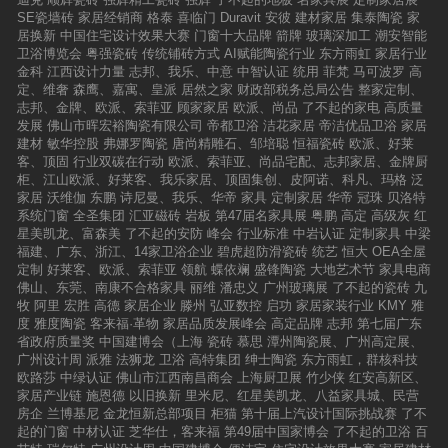
区域销售力量奠定坚实的基础。2016年，欧洲之
动均取得了圆满成功，且在当地都获得了非常热
SE瓷墙砖
家居经销商
格泰
喜临门
Duravit
安彼
建材家居
集泰陶瓷
家
星厂商合力，收获一个又一个销售高峰，2017
烈的反应，亦得到了广大业主的喜爱和认可。在
居换新
中国住宅设计效果大赛
门窗十大品牌
箭牌
玻璃深加工
潮安智能
年，携手并进，必定更加辉煌！（本文为企业供
经济环境严峻、行业竞争惨烈的形势下，2020
卫浴博览会
粤强瓷砖
传统铺砖方式
AI赋能陶瓷行业
东方雨虹
家居行业
稿）
年，又受疫情影响，家装市场发展态势低迷。然
金科
江西设计力量
志邦、我乐、中意
中智认证
统用
菲梵
马可波罗
高
而机遇与挑战并存，当大家都在对未来走势一筹
定、维奢
森鹰、嘉寓、皇派
居然之家
财政部税务总局公告
整家定制、
莫展之时，大唐合盛瓷砖却仍能在此困境中脱颖
志邦、金牌、欧派、索菲亚
顾家家居
欧派、尚品
了不起的家电
高质量
而出，全国各地专卖店产品亦销售的异常火热，
发展
佛山市晖宏裕陶瓷有限公司
帝都卫浴
洁花家居
帝洁优品卫浴
家居
这再一次证明了大唐合盛瓷砖的品牌实力以及大
建材
敏华控股
弗娜罗陶瓷
唐尚精雕石、邹培聪
恒福瓷砖
欧派、好莱
唐合盛瓷砖面对困局的革新能力与有效的反应机
客、顶固
行业双碳在行动
欧派、索菲亚、尚品宅配、志邦家居、金牌厨
制。
柜、江山欧派、好莱客、我乐家居、顶固集创、皮阿诺、科凡、玛格
泛
家居
沃维伽
东鹏
诗尼曼、我乐、华帝
家具
定制家居
华帝
冠珠
贝洛特
系统门窗
全圣集团
汇亚磁砖
岩板
第47届名家具展
粤鹏
高定
高级灰
红
星美凯龙、富森美
了不起的安防
峰会
行业标准
中岩认证
定制家具
中梁
福建、广东、浙江、14家卫浴企业
碧虎超防滑瓷砖
统艺
恒大
OEA全屋
定制
好莱客、欧派、索菲亚
领航
蝶依斓
盛锋陶瓷
大地艺术节
家具电商
佛山、东莞、南康不合格家具
丽维
潘忠义
广州玻璃展
了不起的瓷砖
九
牧
阿里
宏胜
高德
家居企业
滕州
弘亚数控
启功
家居家装行业
KMY
雅
度
雅度陶瓷
客来福·革物
家居品质发展峰会
高定品牌
志邦
第七届广东
省政府质量奖
中国建博会（上海
瓷砖
慕思
潭州陶瓷展、广州高定展、
广州设计周
派雅
法狮龙
卫浴
高特集团
绅士陶瓷
东方雨虹，群核科技
欧路莎
中绿认证
佛山市江西南昌商会
上海厨卫展
竹少侠
红安高新区、
家居产业链
施恩德
以旧换新
里米尼、红星美凯龙、八益家具城、民营
房企
兰博基尼
金龙恒新总部项目
柜猫
第十届上汽设计国际挑战赛
了不
起的门窗
中材认证
芝华仕，客来福
第49届中国家博会
了不起的卫浴
百