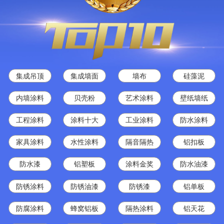
集成吊顶
集成墙面
墙布
硅藻泥
内墙涂料
贝壳粉
艺术涂料
壁纸墙纸
工程涂料
涂料十大
工业涂料
防水涂料
家具涂料
水性涂料
隔音隔热
铝扣板
防水漆
铝塑板
涂料金奖
防水油漆
防锈涂料
防锈油漆
防锈漆
铝单板
防腐涂料
蜂窝铝板
隔热涂料
铝天花