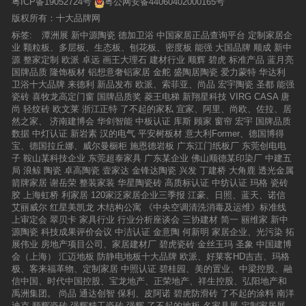
粤ICP备19052724号
粤公网安备44060402000165号
展厅落成及新品发布会。欧洲之星在集团公司统
个空间布局形成一个和谐又不失活力的视觉环
一部署下，以更高的规格，更时尚的设计，对展
版权所有：十大品牌网
境，使消费者达到情感上的愉悦，实现专卖店氛
厅进行重装升级。欧书军、余志荣、马恩宝等公
围与消费者的积极对话。湘乡大唐合盛瓷砖的全
标签:
潭洲展
新中源陶瓷
德加卫浴
中国家居正品查询平台
定制家居企
司领导以及欧洲之星形象代言人、国际名模罗尼
新亮相，为到场消费者带来全新的视觉享受和震
业
颗粒板、多层板、生态板、刨花板、密度板
能强
大国品牌
顺成
新中
先生，在全国各地经销商的见证下，为欧洲之星
撼的美感体验，特别是其中的展示效果，为湘乡
源
整家定制
欧派
卓远
画王大理石
建材行业
顺辉
碧虎
标准产品
蓝月亮
新展厅落成启动。随后，欧洲之星举行晶锐通体
市民的家庭装修提供了更好的参考价值和选材空
国牌品质
隆饰板材
铝想意奢铝家居
金舵
盛陶居陶瓷
爱力蒙特
华达利
石砖系列新品发布会。欧洲之星新推出的渗墨抛
间。▲选材区展示品牌就是竞争力“品牌有精神，
卫浴十大品牌
来德利
新品发布
欧派、索菲亚、尚品
宏宇陶瓷
圣都
能强
光砖更耐磨、更逼真、更通体、更实用，赢得了
产品有看头、空间有文化”。大唐合盛瓷砖历经16
瓷砖
喜牧龙高定门窗
国牌品质奖
菱王电梯
新翔星科技
VIRG CASA
唐
与会嘉宾的好评。 自创立以来，欧洲之星一直
年的风雨与沉淀，专注现代中式人文家居艺术文
尚
轻纹砖
欧文莱
浙江正特
了不起的家私
宜家、阿里、尚欧、佐拉、居
以专业、高端微晶石定位，制造时尚、高品质的
化，秉承原创设计理念，从世界视野、国际生活
然之家、
济南建博会
华剑智能
中板认证
库斯
顾家
窗帘
宏宇
国牌品质
陶瓷产品，今年，欧洲之星在新品研发上依靠广
方式到以糅合中国经典国粹与现代元素，无不展
数据
中灯认证
新岩素
汉的电气
平安树板材
意大利Former、德国博得
东高微晶科技有限公司强大的研发和生产能力，
现出大唐合盛瓷厚积薄发的品牌实力。▲导购向
宝、德国拉丘娜、威尔曼橱柜
施恩德岩板
广东江门纸板厂
东莞创电电
两度发力，推出典雅高贵的通体大理石系列和清
业主们介绍大唐合盛瓷砖产品▲业主们争先恐后
子
鞍山某科技企业
东莞超泰家具
广东某企业
佛山顺德某印染厂
中建五
雅含蓄的渗墨抛光砖系列，引发行业新潮流，为
下定多项优惠政策加持开业活动针对本次开业，
局
浪鲸
陶瓷
卓高陶瓷
壹家达
金锋达陶瓷
兴发
丁建桥
大角鹿
透光金属
经销商扩展市场提供了有力的支持。 当晚，欧
湘乡大唐合盛瓷砖联合厂家隆重推出多个爆款特
箭牌家居
谢岳荣
整装家装
华星陶瓷砖
高质标认证
中纺认证
玛格
瓷砖
洲之星在希尔顿酒店举办“感恩有你”答谢晚宴，
惠套餐，工厂直供，直接从产品和价格上给予消
胶
上海虹桥
利家居
120家泛家居企业三季报
江豪、日照、蓝天、诺信
感谢广大经销商一路同行，为欧洲之星的发展壮
费者最大支持。更有点赞送黄金、下定抓现金、
艾丽威尔
红星美凯龙
木结构公寓
《中央空调清洗消毒及运维》标准线
大不懈努力。华灯璀璨，公司领导和经销商相聚
买一赠一、豪华家电百分百中奖等多项购砖钜
上审定会
翠贝卡
家具行业
行业分析座谈会
三协建材
简一
丽维家
新中
一堂，共同举杯，为欧洲之星辉煌灿烂的明天许
惠，让广大业主朋友享受了一场疯狂的购砖盛
源陶瓷
科技成果评价会议
中洁认证
金意陶
何新明
家居企业、光污染
拓
下美好的祝福。丰富多彩的节目表演、感恩致谢
会。▲现金抓多少送多少▲中奖客户展示奖品▲
展伟业
房地产项目公司、家居建材厂
碧虎瓷砖
金丝玉玛
圣象
中国建博
的颁奖活动、激动人心的抽奖环节让晚宴现场气
购砖砸金蛋近两月，大唐合盛瓷砖终端活动遍地
会（上海）
汇迈地板
防静电地板十大品牌
欧派、好莱客HD吉吉、玛格
氛活跃。在轻松欢快的年会中，欧洲之星与合作
开花，全民直播购、品牌联盟、家博会、开业促
极、客来福革物、定制家居
中照认证
碧桂园、美的置业、中梁控股、融
伙伴收获了感动和祝福，并携手期待美好明
销等于湖南长沙、江苏宜兴、江苏镇江、福建福
信中国、时代中国控股、宝龙地产、正荣地产、祥生控股、弘阳地产和
天。 未来一年，欧洲之星将在产品体系、终端
清、福建连江、江西新余、江西新干、湖北荆
禹洲集团。
尚品
通达创智
保利、皮阿诺
碧虎防滑砖
了不起的涂料
南洋
推广、品牌策略等方面持续升级，为增强全国各
门、广东惠州、湖南新田等多地举办。各地区活
迪克
顺辉瓷砖
强辉精工瓷砖
强辉
了不起的地板
名家具展
定制家居展