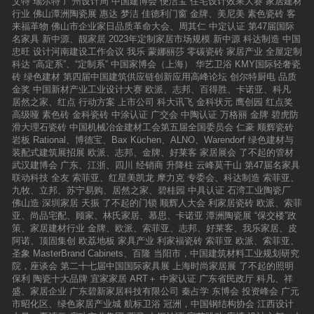
艾特
瑞尔特
广州设计周
中国建博会
便洁宝
住宅设计效果大赛
家居建材
行业
佛山潭洲陶瓷展
惠达
梦洁
佳德利门窗
金牌、美尼美
素色瓷砖
客
来福革物
佛山市企业家日品质革命大会、周其仁
中定认证
第47届国际
名家具
新中源、靓家居
2023年定制家居市场规模
新中源
科达制造
中国
忠旺
设计河南建设工作会议
我乐
蒙娜丽莎
零碳瓷砖
家居产业
全屋定制
科达
“高定系”、“定制系”
中国家博会（上海）
华艺卫浴
KMY国际轻奢瓷
砖
绿色建材
第四届中国建筑供应链创新应用高峰论坛
创尔特厨电
品质
金奖
中国新材产业工业设计大赛
欧派、志邦、百得胜、卡诺亚、科凡
居然之家、红点
行动方案
上市公司
科大讯飞
金科状元
鹰创园
红点奖
高级哑
素色砖
金科瓷砖
中涂认证
广交会
中陶认证
万格丽
金牌
碧虎防
滑大理石瓷砖
中国机械冶金建材工会第五届全国委员会
仁豪
顺辉瓷砖
岩板
Rational、博德宝、Bax Küchen、ALNO、Warendorf
绿色建材与
装配式建筑展招展
欧派、志邦、金牌、好莱客
家居展会
了不起的管材
武汉建博会
广东、江浙、四川
经销商
升降柱
云峰莫干山
第47届名家具
联动科技
全友
索菲亚、红星美凯龙
摩力克
专委会、科达制造
索菲亚、
九牧、立邦、苏宁易购、居然之家、碧桂园
中具认证
石湾工业陶瓷厂
佛山造
深圳家居
天振
了不起的门锁
顺辉人大会
利家居瓷砖
欧派、索菲
亚、尚品宅配、顾家、林氏家居、慕思、卡诺亚
潭洲陶瓷展
“保交楼”政
策、家居建材行业
金牌、欧派、索菲亚、志邦、好莱客、我乐家居、皮
阿诺、顶固集创
欧荔地板
家具产业
利家福瓷砖
索菲亚
欧派、索菲亚、
圣象
MasterBrand Cabinets、百隆
当阳市，中国建筑材料工业规划研究
院，座谈会
第二十七届中国国际家具展
上海时尚家居展
了不起的照明
保利
陶瓷十大品牌
宜家家居
ART＋
中家认证
广东省民政厅
科凡、祥
盛、家居企业
广东碧新家居科技有限公司
秦占学
东博会
投资峰会
广元
市昭化区、绿色家居产业城
航标卫浴
冠洲，中国钢结构协会
江西设计