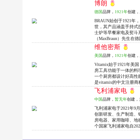
博朗
德国
品牌，
1921年
创建，
BRAUN始创于192
世，其产品涵盖手持式
士炉等早餐家电及熨斗系
（MaxBraun）先生在
维他密斯
美国
品牌，
1921年
创建，
Vitamix始于192
房工具功能于一体的料
一个厨房都设计好高性能混
是vitamix的中文注册商标
飞利浦家电
中国
品牌，
暂无年
创建，
飞利浦家电于2021年9
创新研发、生产制造、
房电器、家用咖啡、地
个国家飞利浦家电自2021