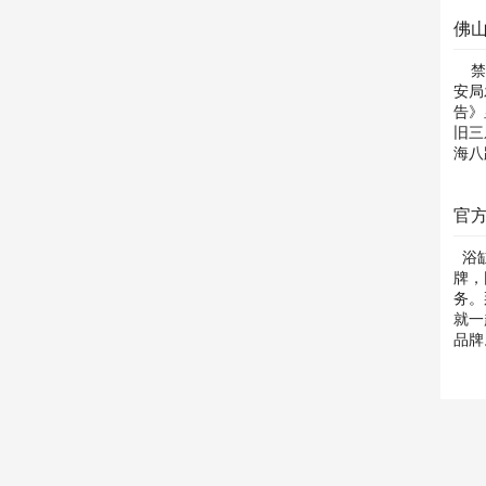
佛
禁限
安局
告》
旧三
海八
官
浴缸
牌，
务。
就一
品牌