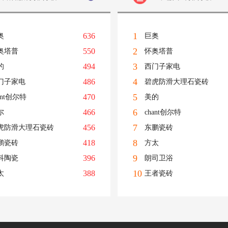
1
636
奥
巨奥
2
550
奥塔普
怀奥塔普
3
494
的
西门子家电
4
486
门子家电
碧虎防滑大理石瓷砖
5
470
ant创尔特
美的
6
466
尔
chant创尔特
7
456
虎防滑大理石瓷砖
东鹏瓷砖
8
418
鹏瓷砖
方太
9
396
科陶瓷
朗司卫浴
10
388
太
王者瓷砖