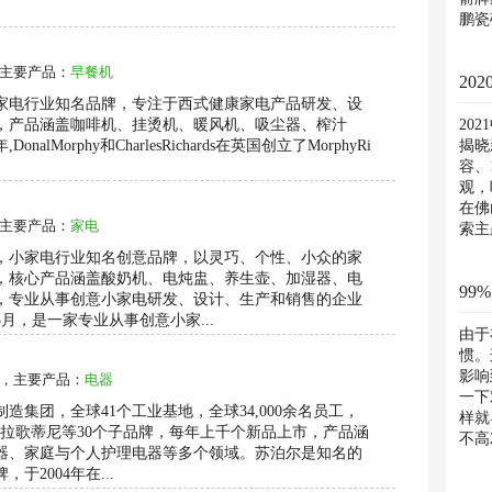
鹏瓷
主要产品：
早餐机
20
小家电行业知名品牌，专注于西式健康家电产品研发、设
，产品涵盖咖啡机、挂烫机、暖风机、吸尘器、榨汁
20
nalMorphy和CharlesRichards在英国创立了MorphyRi
揭晓
容、
观，
在佛
主要产品：
家电
索主
年，小家电行业知名创意品牌，以灵巧、个性、小众的家
，核心产品涵盖酸奶机、电炖盅、养生壶、加湿器、电
9
，专业从事创意小家电研发、设计、生产和销售的企业
3月，是一家专业从事创意小家...
由于
惯。
影响
，主要产品：
电器
一下
造集团，全球41个工业基地，全球34,000余名员工，
样就
MF、拉歌蒂尼等30个子品牌，每年上千个新品上市，产品涵
不高
器、家庭与个人护理电器等多个领域。苏泊尔是知名的
会...
于2004年在...