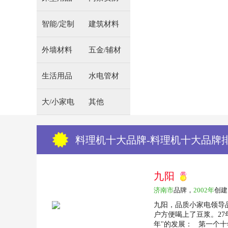
智能/定制
建筑材料
外墙材料
五金/辅材
生活用品
水电管材
大/小家电
其他
料理机十大品牌-料理机十大品牌
九阳
济南市
品牌，
2002年
创建
九阳，品质小家电领导品
户方便喝上了豆浆。27
年"的发展： 第一个十