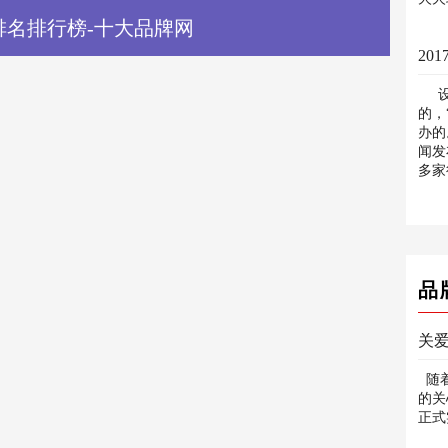
排名排行榜-十大品牌网
设计
的，
办的
闻发
多家
品
关爱
随着
的关
正式