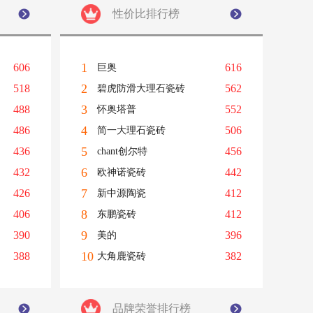
性价比排行榜
1
606
616
巨奥
2
518
562
碧虎防滑大理石瓷砖
3
488
552
怀奥塔普
4
486
506
简一大理石瓷砖
5
436
456
chant创尔特
6
432
442
欧神诺瓷砖
7
426
412
新中源陶瓷
8
406
412
东鹏瓷砖
9
390
396
美的
10
388
382
大角鹿瓷砖
品牌荣誉排行榜