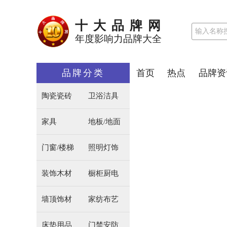
十大品牌网
年度影响力品牌大全
品牌分类
首页
热点
品牌资
陶瓷瓷砖
卫浴洁具
家具
地板/地面
门窗/楼梯
照明灯饰
装饰木材
橱柜厨电
墙顶饰材
家纺布艺
床垫用品
门禁安防