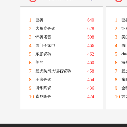
1
1
640
巨奥
巨
2
2
628
大角鹿瓷砖
怀
3
3
508
怀奥塔普
美
4
4
466
西门子家电
西
5
5
462
东鹏瓷砖
ch
6
6
460
美的
海
7
7
458
碧虎防滑大理石瓷砖
碧
8
8
454
王者瓷砖
东
9
9
436
博华陶瓷
金
10
10
424
森尼陶瓷
方