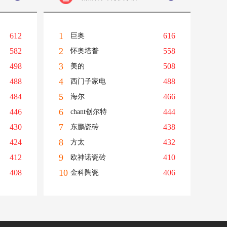
1
612
616
巨奥
2
582
558
怀奥塔普
3
498
508
美的
4
488
488
西门子家电
5
484
466
海尔
6
446
444
chant创尔特
7
430
438
东鹏瓷砖
8
424
432
方太
9
412
410
欧神诺瓷砖
10
408
406
金科陶瓷