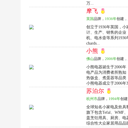
万...
摩飞
英国
品牌，
1936年
创建，
创立于1936年英国，
计、生产、销售的企业
机、电水壶等系列1936年,Do
chards...
小熊
佛山
品牌，
2006年
创建，
小熊电器诞生于2006
电产品为消费者所熟知
热饭盒、煮蛋器等品类
小熊电器成立于2006年
苏泊尔
杭州市
品牌，
1994年
创建
全球知名小家电及炊具制
旗下包含Tefal、W
盖烹饪用具、厨房、电
综合性大众家居用品品牌，