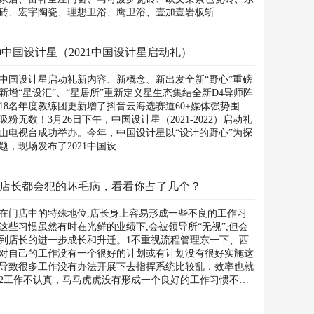
砖、宏宇陶瓷、理想卫浴、鹰卫浴、壹加壹岩板斩...
20中国设计星（2021中国设计星启动礼）
21中国设计星启动礼新内容、新概念、新出发全新“野心”重磅
新增“星设汇”、“星居所”重新定义星生态集结全新D4导师阵
18名年度教练团更新增了抖音云海选赛道60+媒体强势围
吸粉无数！3月26日下午，中国设计星（2021-2022）启动礼
山电视台成功举办。今年，中国设计星以“设计的野心”为探
题，现场发布了2021中国设...
9%店长都会犯的坏毛病，看看你占了几个？
在门店中的特殊地位,店长身上容易形成一些不良的工作习
这些习惯虽然有时在光鲜的业绩下,会被领导所“无视”,但会
到店长的进一步成长和升迁。1不重视流程管理东一下、西
对自己的工作没有一个很好的计划或有计划没有很好实施这
导致很多工作没有办法开展下去指挥系统比较乱，效率也就
2工作不认真，马马虎虎没有形成一个良好的工作习惯不