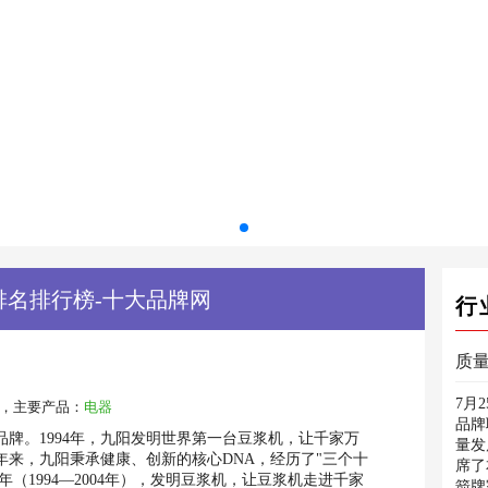
排名排行榜-十大品牌网
行
7月
，主要产品：
电器
品牌
牌。1994年，九阳发明世界第一台豆浆机，让千家万
量发
年来，九阳秉承健康、创新的核心DNA，经历了"三个十
席了
年（1994—2004年），发明豆浆机，让豆浆机走进千家
箭牌