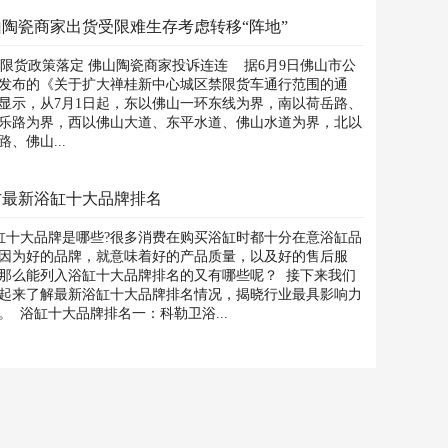
山陶瓷商家出货受限难生存考虑转移“阵地”
货政策落定 佛山陶瓷商家投诉连连 据6月9日佛山市公
发布的《关于扩大禅桂新中心城区禁限货车通行范围的通
显示，从7月1日起，东以佛山一环东线为界，南以荷岳路、
乐路为界，西以佛山大道、东平水道、佛山水道为界，北以
路、佛山...
方最新浴缸十大品牌排名
十大品牌是哪些?很多消费在购买浴缸时都十分在意浴缸品
因为好的品牌，就意味着好的产品质量，以及好的售后服
那么能列入浴缸十大品牌排名的又有哪些呢？ 接下来我们
起来了解最新浴缸十大品牌排名情况，揭晓行业最具影响力
。 浴缸十大品牌排名一：科勒卫浴...