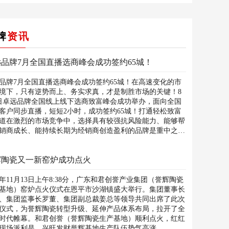
牌
资讯
品牌7月全国直播选商峰会成功签约65城！
品牌7月全国直播选商峰会成功签约65城！在高速变化的市
境下，只有逆势而上、务实求真，才是制胜市场的关键！8
日卓远品牌全国线上线下选商致富峰会成功举办，面向全国
客户同步直播，短短2小时，成功签约65城！打通轻松致富
道在激烈的市场竞争中，选择具有较强抗风险能力、能够帮
销商成长、能持续长期为经销商创造盈利的品牌是重中之
辉陶瓷又一新窑炉成功点火
17年11月13日上午8:38分，广东和君创誉产业集团（誉辉陶瓷
基地）窑炉点火仪式在恩平市沙湖镇盛大举行。集团董事长
、集团监事长罗董、集团副总裁姜总等领导共同出席了此次
仪式，为誉辉陶瓷转型升级、延伸产品体系布局，拉开了全
时代帷幕。和君创誉（誉辉陶瓷生产基地）顺利点火，红红
现场派利是，兴旺发财誉辉基地生产队伍势气高涨...