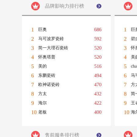
品牌影响力排行榜
1
1
686
巨奥
巨
2
2
592
马可波罗瓷砖
碧
3
3
520
简一大理石瓷砖
怀
4
4
520
怀奥塔普
美
5
5
516
美的
ch
6
6
494
东鹏瓷砖
马
7
7
470
欧神诺瓷砖
方
8
8
432
方太
简
9
9
422
海尔
王
10
10
400
老板
海
售前服务排行榜