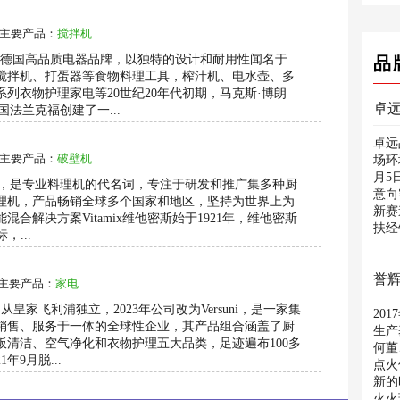
主要产品：
搅拌机
1年，德国高品质电器品牌，以独特的设计和耐用性闻名于
品
搅拌机、打蛋器等食物料理工具，榨汁机、电水壶、多
列衣物护理家电等20世纪20年代初期，马克斯·博朗
卓远
德国法兰克福创建了一...
卓远
主要产品：
破壁机
场环
月5
1年美国，是专业料理机的代名词，专注于研发和推广集多种厨
意向
理机，产品畅销全球多个国家和地区，坚持为世界上为
新赛
合解决方案Vitamix维他密斯始于1921年，维他密斯
扶经
，...
重...
誉
主要产品：
家电
月从皇家飞利浦独立，2023年公司改为Versuni，是一家集
20
销售、服务于一体的全球性企业，其产品组合涵盖了厨
生产
板清洁、空气净化和衣物护理五大品类，足迹遍布100多
何董
年9月脱...
点火
新的
火火