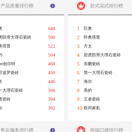
产品质量排行榜
款式花式排行榜
1
648
奥
巨奥
2
590
虎防滑大理石瓷砖
怀奥塔普
3
522
奥塔普
方太
4
504
的
碧虎防滑大理石瓷砖
5
468
ant创尔特
东鹏瓷砖
6
450
可波罗瓷砖
简一大理石瓷砖
7
446
太
海尔
8
396
一大理石瓷砖
美的
9
394
者瓷砖
王者瓷砖
10
392
尔
联邦家私
售后服务排行榜
终端口碑排行榜