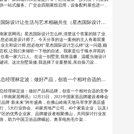
供一站式服务。广交会四期展馆启用，设备配料展也进一步
..
星杰国际设计让生活与艺术相融共生（星杰国际设计怎么样？在设计师业主的自述中找到答案）
南家居网讯）星杰国际设计怎么样,清楚这个答案的除了业
,想必就是设计师了。今天分享的这一案例的主人有着双重
:业主和设计师,想必他对“星杰国际设计怎么样”这一问题,颇
言权,让我们来倾听一下他的自述。我家是位于臻水岸苑的
,住着一家六口人。在这一别墅里,我将温馨、温暖当做设计
键词。这次别墅装修,我选择了全案整装,亲自操刀设...
奥享总经理林定波：做好产品，创造一个相对合适的竞争环境
总经理林定波：做好产品和品牌，创造一个相对合适的竞争
（华南家居网讯）12月15日，2021中国家居品牌建设者峰会
星品牌·新未来”跨年盛典，在佛山岭南天地马哥孛罗酒店盛
行，5大行业协会、40家房地产公司、40个家装企业，以及1
产区的优秀企业家、品牌建设者相聚佛山，共同探讨行业发
路，助力中国卫浴品牌崛起。奥享电热毛巾架...