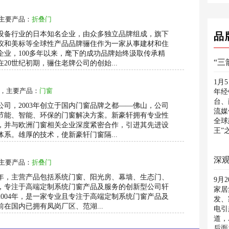
主要产品：
折叠门
设备行业的日本知名企业，由众多独立品牌组成，旗下
品
仪和美标等全球性产品品牌骊住作为一家从事建材和住
企业，100多年以来，麾下的成功品牌始终汲取传承精
“
20世纪初期，骊住老牌公司的创始...
1月
，主要产品：
门窗
年经
台、
司，2003年创立于国内门窗品牌之都——佛山，公司
流媒
节能、智能、环保的门窗解决方案。新豪轩拥有专业性
全球
，并与欧洲门窗相关企业深度紧密合作，引进其先进设
王”
系。雄厚的技术，使新豪轩门窗隔...
深观
主要产品：
折叠门
4年，主营产品包括系统门窗、阳光房、幕墙、生态门、
9月
，专注于高端定制系统门窗产品及服务的创新型公司轩
家居
004年，是一家专业且专注于高端定制系统门窗产品及
发、
在国内已拥有凤岗厂区、范湖...
电引
道，
后面