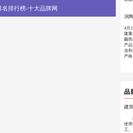
排名排行榜-十大品牌网
4月
隆重
颖而
产品
业和
严格
品
建
建
使用
工。