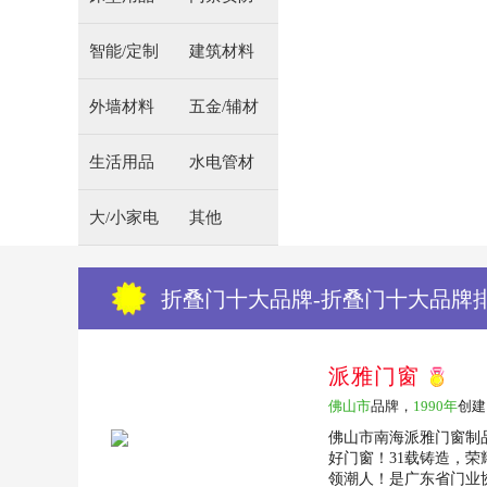
智能/定制
建筑材料
外墙材料
五金/辅材
生活用品
水电管材
大/小家电
其他
折叠门十大品牌-折叠门十大品牌
派雅门窗
佛山市
品牌，
1990年
创建
佛山市南海派雅门窗制品
好门窗！31载铸造，
领潮人！是广东省门业