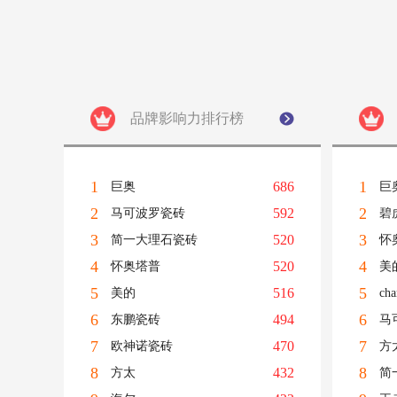
品牌影响力排行榜
1
1
686
巨奥
巨
2
2
592
马可波罗瓷砖
碧
3
3
520
简一大理石瓷砖
怀
4
4
520
怀奥塔普
美
5
5
516
美的
ch
6
6
494
东鹏瓷砖
马
7
7
470
欧神诺瓷砖
方
8
8
432
方太
简