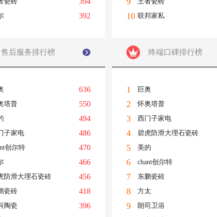
9
394
者瓷砖
王者瓷砖
10
392
尔
联邦家私
售后服务排行榜
终端口碑排行榜
1
636
奥
巨奥
2
550
奥塔普
怀奥塔普
3
494
的
西门子家电
4
486
门子家电
碧虎防滑大理石瓷砖
5
470
ant创尔特
美的
6
466
尔
chant创尔特
7
456
虎防滑大理石瓷砖
东鹏瓷砖
8
418
鹏瓷砖
方太
9
396
科陶瓷
朗司卫浴