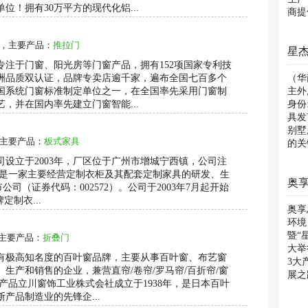
位！拥有30万平方的现代化铝...
商提
优化.
，主要产品：
推拉门
年专注于门窗、阳光房等门窗产品，拥有152项国家专利技
洲品质双认证，品牌专卖店逾千家，遍布全国七百多个
（华
国系统门窗标准制定单位之一，在全国率先采用门窗制
主外
，并在国内率先建立门窗智能...
身份
具发
别墅
主要产品：
板式家具
的关
设立于2003年，厂区位于广州市增城宁西镇，公司注
1万元，是一家主要经营定制衣柜及其配套定制家具的研发、生
司（证券代码：002572）。公司于2003年7月起开始
定制衣...
奥享
环境
暨“
主要产品：
折叠门
大举
享有极高知名度的百叶窗品牌，主要从事百叶窗、布艺窗
3大
生产和销售的企业，兼营直帘/卷帘/罗马帘/百折帘/窗
展之
产品立川窗饰工业株式会社成立于1938年，是日本百叶
产品制造业的先锋企...