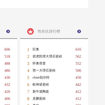
性价比排行榜
1
606
616
巨奥
2
518
562
碧虎防滑大理石瓷砖
3
488
552
怀奥塔普
4
486
506
简一大理石瓷砖
5
436
456
chant创尔特
6
432
442
欧神诺瓷砖
7
426
412
新中源陶瓷
8
406
412
东鹏瓷砖