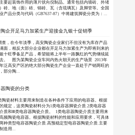
主要起装饰作用的薄片状向倪制品。通常包括内墙砖、外堵
）砖、地（面）砖、锦砖、瓦（含琉璃瓦）及脚管等。全国
业产品分类与代码（GB7637-87）中将建筑脚瓷分类为：...
安陶企开足马力加紧生产迎接金九银十促销季
查，在今年淡季，高安陶瓷企业家们不但没有为库存产品
满面，相反大部分企业都在开足马力加紧生产为即将到来的
银十旺季备足产品，希望能将上半年一路飘红的气势继续延
去。 图为某陶瓷企业车间内热火朝天的生产场景 2013年
年泛高安产区的绝大部分陶瓷生产企业一直处于产销两旺的
，部分陶...
容器陶瓷的分类
陶瓷材料主要用来制造在各种条件下应用的电容器。根据
的规定，这类陶瓷材料分为1类电容器脚瓷介质.2类电容器
介质和Ⅲ类电容器陶瓷介质。 1类电容器陶瓷介质主要用来
高频陶瓷电容器。根据陶瓷材料的性能和应用要求，可具体
两种类型电容器陶瓷介质.高预稳定型电容器陶瓷介质.主要
制造用...