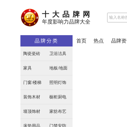
十大品牌网
年度影响力品牌大全
品牌分类
首页
热点
品牌资
陶瓷瓷砖
卫浴洁具
家具
地板/地面
门窗/楼梯
照明灯饰
装饰木材
橱柜厨电
墙顶饰材
家纺布艺
床垫用品
门禁安防