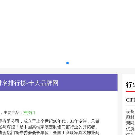
排名排行榜-十大品牌网
行
设备
，主要产品：
推拉门
题材
有限公司，成立于上个世纪90年代，31年专注，只做
聚同
荣耀与辉煌！是中国高端家装定制铝门窗行业的开拓者、
优质
协会铝门窗专委会会长单位！全国工商联家具装饰业商
生产