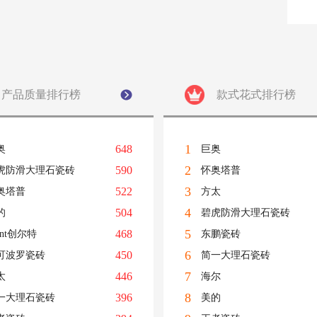
产品质量排行榜
款式花式排行榜
1
648
奥
巨奥
2
590
虎防滑大理石瓷砖
怀奥塔普
3
522
奥塔普
方太
4
504
的
碧虎防滑大理石瓷砖
5
468
ant创尔特
东鹏瓷砖
6
450
可波罗瓷砖
简一大理石瓷砖
7
446
太
海尔
8
396
一大理石瓷砖
美的