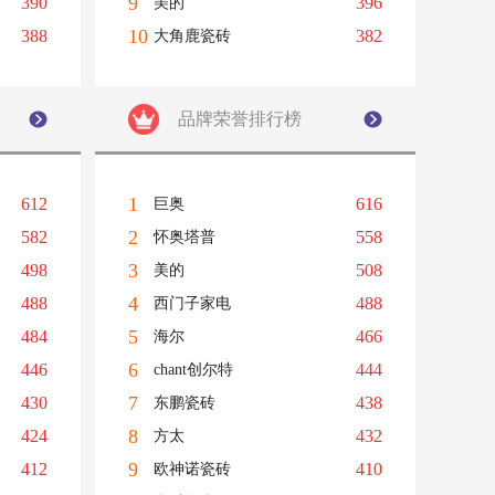
9
390
396
美的
10
388
382
大角鹿瓷砖
品牌荣誉排行榜
1
612
616
巨奥
2
582
558
怀奥塔普
3
498
508
美的
4
488
488
西门子家电
5
484
466
海尔
6
446
444
chant创尔特
7
430
438
东鹏瓷砖
8
424
432
方太
9
412
410
欧神诺瓷砖