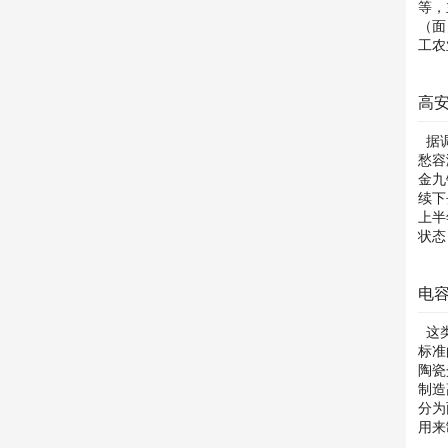
等，
（面
工农
高
据调
愁容
金九
续下
上半
状态
电
这类
标准
陶瓷
制造
分为
用来