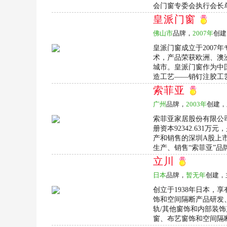
会门窗专委会执行会长单
皇派门窗
佛山市
品牌，
2007年
创建
皇派门窗成立于2007
术，产品荣获欧洲、澳
城市。皇派门窗作为中
造工艺——销钉注胶工艺
索菲亚
广州
品牌，
2003年
创建，
索菲亚家居股份有限公司
册资本92342.63
产和销售的深圳A股上市公
生产、销售“索菲亚”品牌
立川
日本
品牌，
暂无年
创建，
创立于1938年日本，
饰和空间隔断产品研发、
轨/其他窗饰和内部装饰
窗、布艺窗饰和空间隔断