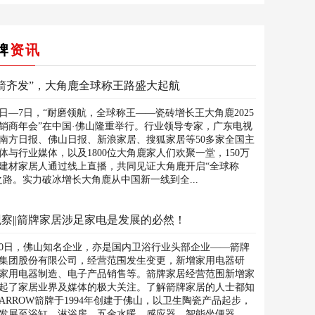
牌
资讯
三箭齐发”，大角鹿全球称王路盛大起航
5日—7日，“耐磨领航，全球称王——瓷砖增长王大角鹿2025
销商年会”在中国·佛山隆重举行。行业领导专家，广东电视
南方日报、佛山日报、新浪家居、搜狐家居等50多家全国主
体与行业媒体，以及1800位大角鹿家人们欢聚一堂，150万
建材家居人通过线上直播，共同见证大角鹿开启“全球称
之路。实力破冰增长大角鹿从中国新一线到全...
察||箭牌家居涉足家电是发展的必然！
20日，佛山知名企业，亦是国内卫浴行业头部企业——箭牌
集团股份有限公司，经营范围发生变更，新增家用电器研
家用电器制造、电子产品销售等。箭牌家居经营范围新增家
起了家居业界及媒体的极大关注。了解箭牌家居的人士都知
ARROW箭牌于1994年创建于佛山，以卫生陶瓷产品起步，
发展至浴缸、淋浴房、五金水暖、感应器、智能坐便器、...