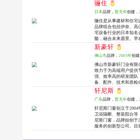
骊住
日本
品牌，
暂无年
创建，
骊住是从事建材和住宅
品牌组合包括伊奈、高
宅设备行业的日本知名
髓，融合未来愿景。早在
新豪轩
佛山市
品牌，
2003年
创建
佛山市新豪轩门业有限公
致力于为高端用户提供
强、效率高的研发团队
备、配件、技术和质检体
轩尼斯
广东
品牌，
暂无年
创建，
轩尼斯门窗创立于200
卫浴隔断、整装阳台等
尼斯门窗，品牌始创于2
服务的创新型公司。目前