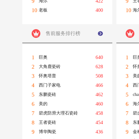
9
9
422
海尔
王
10
10
400
老板
海
售前服务排行榜
1
1
640
巨奥
巨
2
2
628
大角鹿瓷砖
怀
3
3
508
怀奥塔普
美
4
4
466
西门子家电
西
5
5
462
东鹏瓷砖
ch
6
6
460
美的
海
7
7
458
碧虎防滑大理石瓷砖
碧
8
8
454
王者瓷砖
东
9
9
436
博华陶瓷
金