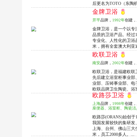
后更名为TOTO（东陶机
金牌卫浴
开平
品牌，
1992年
创建，
金牌卫浴，是一个以专
品质的卫浴产品。经过
专业化、人性化的卫浴
米，拥有全套澳大利亚通
欧联卫浴
南安
品牌，
2002年
创建，
欧联卫浴，是福建欧联卫
先后建立浴室柜事业部
业部、压铸事业部、电
欧联品牌卫生陶瓷、浴室
欧路莎卫浴
上海
品牌，
1998年
创建，
座便器、浴室柜、陶瓷洁
欧路莎(ORANS)始创于1
我国发展较快的集研发
上海、台州、佛山三大
米，员工2000多人。...