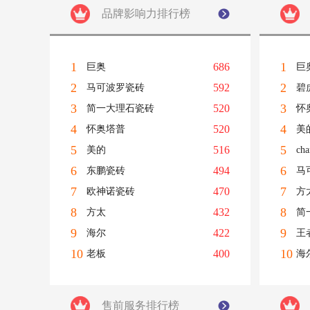
品牌影响力排行榜
1
1
686
巨奥
巨
2
2
592
马可波罗瓷砖
碧
3
3
520
简一大理石瓷砖
怀
4
4
520
怀奥塔普
美
5
5
516
美的
ch
6
6
494
东鹏瓷砖
马
7
7
470
欧神诺瓷砖
方
8
8
432
方太
简
9
9
422
海尔
王
10
10
400
老板
海
售前服务排行榜