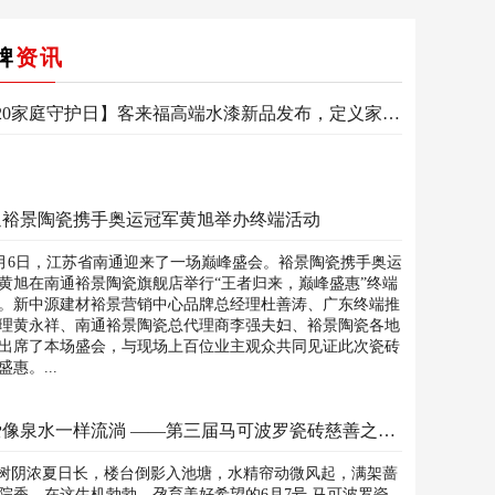
牌
资讯
【920家庭守护日】客来福高端水漆新品发布，定义家居新空间！
通裕景陶瓷携手奥运冠军黄旭举办终端活动
6日，江苏省南通迎来了一场巅峰盛会。裕景陶瓷携手奥运
黄旭在南通裕景陶瓷旗舰店举行“王者归来，巅峰盛惠”终端
。新中源建材裕景营销中心品牌总经理杜善涛、广东终端推
理黄永祥、南通裕景陶瓷总代理商李强夫妇、裕景陶瓷各地
出席了本场盛会，与现场上百位业主观众共同见证此次瓷砖
盛惠。...
让爱像泉水一样流淌 ——第三届马可波罗瓷砖慈善之旅南昌站
阴浓夏日长，楼台倒影入池塘，水精帘动微风起，满架蔷
院香。在这生机勃勃，孕育美好希望的6月7号,马可波罗瓷