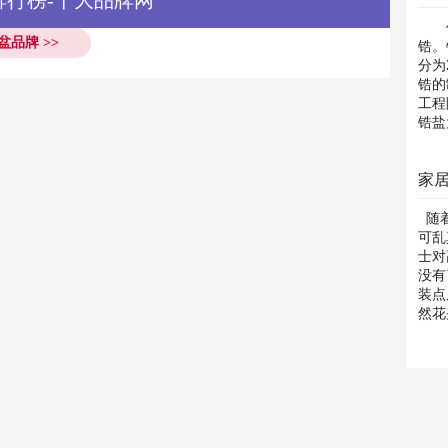
作
盆品牌 >>
锆。
分为
锆的
工程
锆盐
家居
随着
可乱
士对
没有
装点
然花