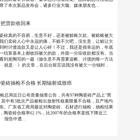
席了本次新品发布会，诸多行业大咖、媒体朋友也...
何把货款收回来
瓷砖真的不容易，生意不好，还老被赊账欠款。被赊账被欠
我们卖砖人心中永远的痛，不赊不欠吧，没生意，让赊让欠
到时讨债追款又是让人心碎！不过，我还是很幸运的，年底
一结算基本上都收回被欠的款，外面一分应收款都没有。当
看到老陶写的一篇《做生意不再需要追帐、讨债的唯一方法
···就是···》的文章，在后台留言说我没有被欠一分钱时...
种瓷砖抽检不合格 长期辐射或致癌
总局近日公布质量抽查公告，共有97种陶瓷砖产品上“黑
，其中有3批次产品被检出放射性核素限量不合格，且产地均
东。广东省工商局最近对陶瓷砖、石材进行抽检，抽检结果
，陶瓷砖合格率62.1%，比2007年的合格率直线下降近三
 报告中透...