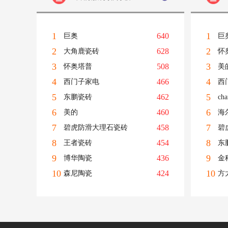
1
1
640
巨奥
巨
2
2
628
大角鹿瓷砖
怀
3
3
508
怀奥塔普
美
4
4
466
西门子家电
西
5
5
462
东鹏瓷砖
ch
6
6
460
美的
海
7
7
458
碧虎防滑大理石瓷砖
碧
8
8
454
王者瓷砖
东
9
9
436
博华陶瓷
金
10
10
424
森尼陶瓷
方