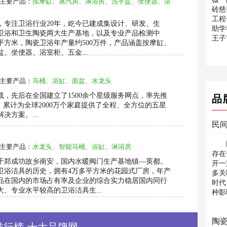
主要产品：
按摩缸、蒸汽房、淋浴房、洗手盆、坐便器、浴
砖慈
工程
年，专注卫浴行业20年，屹今已建成集设计、研发、生
助学
卫浴和卫生陶瓷两大生产基地，以及专业产品检测中
王子
00平方米，陶瓷卫浴年产量约500万件，产品涵盖按摩缸、
、坐便器、浴室柜、五金...
主要产品：
马桶、浴缸、面盆、水龙头
载，先后在全国建立了1500余个星级服务网点，率先推
品
，累计为全球2000万个家庭提供了全程、全方位的五星
决方案。...
民
民
主要产品：
水龙头、智能马桶、浴缸、淋浴房
存在
于郑成功故乡南安，国内水暖阀门生产基地镇—英都。
开一
产卫浴洁具的历史，拥有4万多平方米的花园式厂房，年产
多关
产品在国内的市场占有率及企业的综合实力稳居国内同行
时代
、专业水平较高的卫浴洁具生...
种影
相...
陶
排行榜-十大品牌网