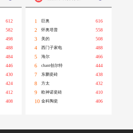
1
612
616
巨奥
2
582
558
怀奥塔普
3
498
508
美的
4
488
488
西门子家电
5
484
466
海尔
6
446
444
chant创尔特
7
430
438
东鹏瓷砖
8
424
432
方太
9
412
410
欧神诺瓷砖
10
408
406
金科陶瓷