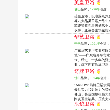
英皇卫浴
佛山
品牌，
1996年
创建，
英皇卫浴，以电脑蒸汽
等六大品类卫浴产品生产
菲娅等超五星级酒店亚
伙伴，亚运会主场馆指定
华艺卫浴
开平
品牌，
1991年
创建，
广东华艺卫浴实业有限公
地”——广东省开平市水
米。经过二十多年的沉
业，旗下拥有欧标卫浴、
箭牌卫浴
佛山
品牌，
1994年
创建，
"ARROW"箭牌卫浴
最具实力和影响力的综
佛山，是我国规模最大
陶瓷卫生洁具、压克力浴
浪鲸卫浴