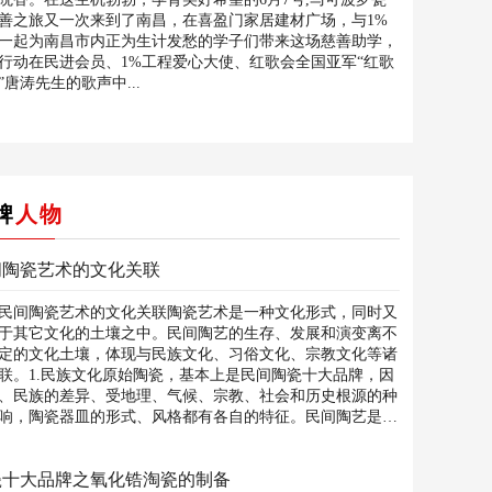
善之旅又一次来到了南昌，在喜盈门家居建材广场，与1%
一起为南昌市内正为生计发愁的学子们带来这场慈善助学，
行动在民进会员、1%工程爱心大使、红歌会全国亚军“红歌
”唐涛先生的歌声中...
牌
人物
间陶瓷艺术的文化关联
间陶瓷艺术的文化关联陶瓷艺术是一种文化形式，同时又
于其它文化的土壤之中。民间陶艺的生存、发展和演变离不
定的文化土壤，体现与民族文化、习俗文化、宗教文化等诸
联。1.民族文化原始陶瓷，基本上是民间陶瓷十大品牌，因
、民族的差异、受地理、气候、宗教、社会和历史根源的种
响，陶瓷器皿的形式、风格都有各自的特征。民间陶艺是与
瓷十大品牌之氧化锆淘瓷的制备