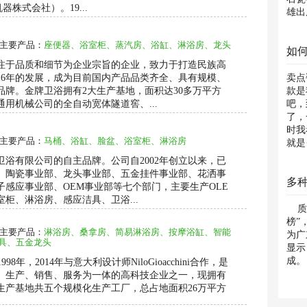
器株式会社）。19...
雄出
主要产品：
座便器、浴室柜、蒸汽房、浴缸、淋浴房、龙头
如
注于品质和细节为企业宗旨的企业，致力于打造民族高
16年的发展，成为目前国内产品品类齐全、具有规模、
卖点
品牌。金牌卫浴拥有2大生产基地，面积达30多万平方
款是
用机械公司的全自动宽体隧道窖、...
吧，
了，
时我
主要产品：
马桶、浴缸、脸盆、浴室柜、淋浴房
就是
浴有限公司的自主品牌。公司自2002年创立以来，已
、陶瓷事业部、龙头事业部、五金挂件事业部、花洒事
多
子感应事业部、OEM事业部等七个部门，主要生产OLE
柜、淋浴房、感应洁具、卫浴...
质检
榜”
主要产品：
淋浴房、桑拿房、简易淋浴房、按摩浴缸、智能
为广
具、五金龙头
显示
成。
998年，2014年与意大利设计师NiloGioacchini合作，是
、生产、销售、服务为一体的高科技企业之一，现拥有
生产基地共五个规模化生产工厂，总占地面积26万平方