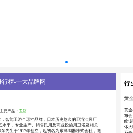
排行榜-十大品牌网
行
黄
黄金
主要产品：
卫浴
布会
年日本，智能卫浴全球性品牌，日本历史悠久的卫浴洁具厂
纹\
艺水平，专业生产、销售民用及商业设施用卫浴及相关
体大
和亲先生于1917年创立，起初名为东洋陶器株式会社，随
石瓷