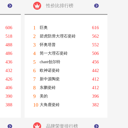
性价比排行榜
1
606
616
巨奥
2
518
562
碧虎防滑大理石瓷砖
3
488
552
怀奥塔普
4
486
506
简一大理石瓷砖
5
436
456
chant创尔特
6
432
442
欧神诺瓷砖
7
426
412
新中源陶瓷
8
406
412
东鹏瓷砖
9
390
396
美的
10
388
382
大角鹿瓷砖
品牌荣誉排行榜