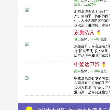
佛山
品牌，
1994年
创建，
室柜、五金龙头
浪鲸卫浴创始于1994
产、营销于一体的休闲
心，占地面积近2000
蒸汽房、淋浴房、洗手盆
东鹏洁具
佛山
品牌，
1994年
创建，
东鹏洁具，专注卫浴20
行“阳光天使”服务体系
级产品服务和卫浴家装解
申鹭达卫浴
南安
品牌，
1978年
创建，
申鹭达集团有限公司位
公司具有30多年的生
1000万套卫浴产品，
业前列，是目前规模较大
面盆十大品牌-面盆十大品牌排名