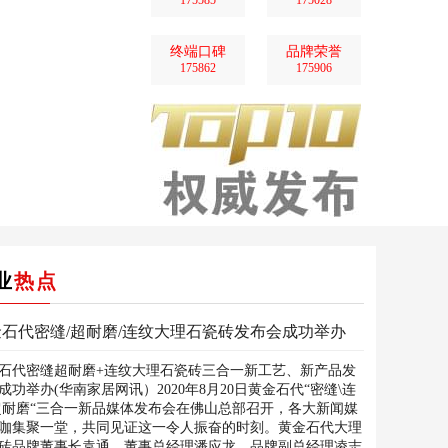
175585
175028
终端口碑
品牌荣誉
175862
175906
业
热点
金石代密缝/超耐磨/连纹大理石瓷砖发布会成功举办
石代密缝超耐磨+连纹大理石瓷砖三合一新工艺、新产品发
成功举办(华南家居网讯）2020年8月20日黄金石代“密缝\连
超耐磨“三合一新品媒体发布会在佛山总部召开，各大新闻媒
咖集聚一堂，共同见证这一令人振奋的时刻。黄金石代大理
砖品牌董事长袁通、董事总经理潘应龙、品牌副总经理凌志