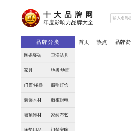
十大品牌网
年度影响力品牌大全
品牌分类
首页
热点
品牌资
陶瓷瓷砖
卫浴洁具
家具
地板/地面
门窗/楼梯
照明灯饰
装饰木材
橱柜厨电
墙顶饰材
家纺布艺
床垫用品
门禁安防