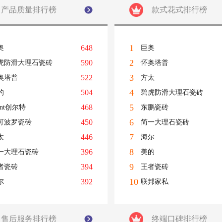
产品质量排行榜
款式花式排行榜
1
648
奥
巨奥
2
590
虎防滑大理石瓷砖
怀奥塔普
3
522
奥塔普
方太
4
504
的
碧虎防滑大理石瓷砖
5
468
ant创尔特
东鹏瓷砖
6
450
可波罗瓷砖
简一大理石瓷砖
7
446
太
海尔
8
396
一大理石瓷砖
美的
9
394
者瓷砖
王者瓷砖
10
392
尔
联邦家私
售后服务排行榜
终端口碑排行榜