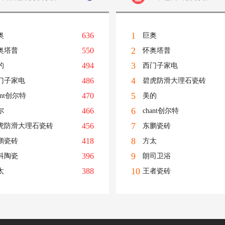
1
636
奥
巨奥
2
550
奥塔普
怀奥塔普
3
494
的
西门子家电
4
486
门子家电
碧虎防滑大理石瓷砖
5
470
ant创尔特
美的
6
466
尔
chant创尔特
7
456
虎防滑大理石瓷砖
东鹏瓷砖
8
418
鹏瓷砖
方太
9
396
科陶瓷
朗司卫浴
10
388
太
王者瓷砖