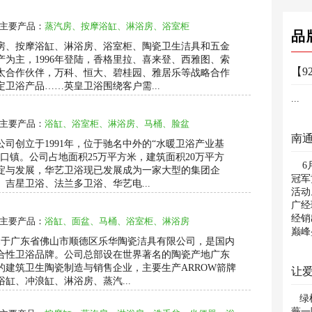
主要产品：
蒸汽房、按摩浴缸、淋浴房、浴室柜
品
房、按摩浴缸、淋浴房、浴室柜、陶瓷卫生洁具和五金
为主，1996年登陆，香格里拉、喜来登、西雅图、索
太合作伙伴，万科、恒大、碧桂园、雅居乐等战略合作
卫浴产品……英皇卫浴围绕客户需...
...
主要产品：
浴缸、浴室柜、淋浴房、马桶、脸盆
南
司创立于1991年，位于驰名中外的“水暖卫浴产业基
口镇。公司占地面积25万平方米，建筑面积20万平方
6月
淀与发展，华艺卫浴现已发展成为一家大型的集团企
冠军
吉星卫浴、法兰多卫浴、华艺电...
活动
广经
经销
主要产品：
浴缸、面盆、马桶、浴室柜、淋浴房
巅峰
隶属于广东省佛山市顺德区乐华陶瓷洁具有限公司，是国内
合性卫浴品牌。公司总部设在世界著名的陶瓷产地广东
的建筑卫生陶瓷制造与销售企业，主要生产ARROW箭牌
缸、冲浪缸、淋浴房、蒸汽...
绿树
薇一