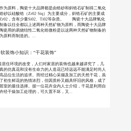
为原料，陶瓷十大品牌都是由锆砂和斜锆石矿制得二氧化
锆砂以硅酸锆（Zr02·Siq）为主要成分，斜锆石矿的主要成
Zr02，含有少量Si02、Ti02等杂质。 陶瓷十大品牌氧化
制备以往全都以上述两种天然矿物为原料，而陶瓷十大品牌
陶瓷用的易烧结性二氧化锆微粉是以这两种天然矿物制备的
为原料而制造的。...
软装饰小知识：“干花装饰”
居住环境的改变，人们对家居的装饰也越来越讲究了，几
真的仿真花和没有生命力的人造花已经远远不能满足时尚人
高品位生活的追求。而经过精心采撷及加工的天然干花，虽
了初生鲜花的热情浓烈，但因质朴又颇具怀旧的风格，成了
居室的最佳选择。据一位花卉业内人士介绍，干花是利用自
卉经干燥加工处理的，可久置不坏，又...