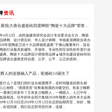
牌
资讯
实力展现|大唐合盛瓷砖四度蝉联“陶瓷十大品牌”荣誉！唐风瓷砖斩获“城市化建设瓷砖特别贡献奖”!
20年4月22日，由民族建筑研究会设计专业委员会主办，陶瓷
品牌网、设计师百科、华人设计师网、华南家居网联合承办
2020年度陶瓷卫浴十大品牌颁奖盛典”于佛山隆重举行，旨在
陶瓷行业最具权威性、开放性、专业性和互动性的年度行业
盛典。陶瓷十大品牌设计师推荐品牌▲城市化建设瓷砖特别
品牌该次盛典坚持自愿、公开、公平、公正的原则...
辉人的连接融入产品，瓷抛砖3.0诞生了
是什么？是我们指针这头相遇携手，在时间隧道的那头相
心心相惜，“滴滴答答”诠释着相遇的冷暖交织。有多少顺辉
一遇便已经多年？又有多少顺辉人，一脚踏入，人已中年，
血脉相连。往年的年会照片集锦2018年顺辉人的年末大会将
018年12月10日至2018年12月12日在总部如期而至，你好，顺
，欢迎回家，我们在总部等您归来，连接...