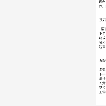
观念
界。
上，对
陕
据了
下旬
建成
曝光
违章开
陶瓷
陶瓷
下午
举行
长黄
瓷控
王常