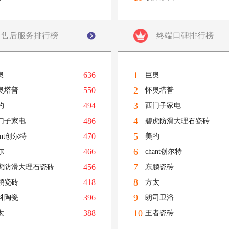
售后服务排行榜
终端口碑排行榜
1
636
奥
巨奥
2
550
奥塔普
怀奥塔普
3
494
的
西门子家电
4
486
门子家电
碧虎防滑大理石瓷砖
5
470
ant创尔特
美的
6
466
尔
chant创尔特
7
456
虎防滑大理石瓷砖
东鹏瓷砖
8
418
鹏瓷砖
方太
9
396
科陶瓷
朗司卫浴
10
388
太
王者瓷砖