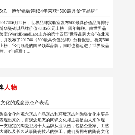
.55亿！博华瓷砖连续4年荣获“500最具价值品牌”
2017年6月22日，世界品牌实验室发布500最具价值品牌排行
博华瓷砖以品牌价值78.85亿元上榜，四年蝉联。由世界品
验室(WorldBrandLab)主办的第十四届“世界品牌大会”在北京
，并发布了2017年《500最具价值品牌》分析报告。祝贺500
上榜，它们既是的国民领军品牌，同时也都迈进了世界级品
营。4年蝉联！...
牌
人物
瓷文化的观念形态产表现
瓷文化的观念形态产品形态和环境形态的陶瓷文化主要是
表现出来的，而观念形态的陶瓷文化却主要是由人来体现
一支稳定的陶瓷卫浴十大品牌从业队伍，包括企业家、工艺
大师以及长久从事陶瓷技艺的技工，他们所拥有的陶瓷文化