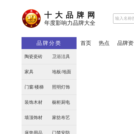
十大品牌网
年度影响力品牌大全
品牌分类
首页
热点
品牌资
陶瓷瓷砖
卫浴洁具
家具
地板/地面
门窗/楼梯
照明灯饰
装饰木材
橱柜厨电
墙顶饰材
家纺布艺
床垫用品
门禁安防