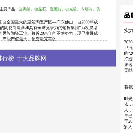
主要产品：
全抛釉、微晶石、瓷抛砖、抛光砖、内墙砖、仿
品
自全国最大的建筑陶瓷产区—广东佛山，自2000年成
先的陶瓷制造商和具有全球竞争力的销售集团”为发展愿
的民族陶瓷工业。将近20余年的不懈努力，现已发展成
产能产值最大、配套最完善的...
20
卫浴
的“
排行榜_十大品牌网
打造
评选
贡献
将顺
时光
依，
人，
早已
于2
辉人