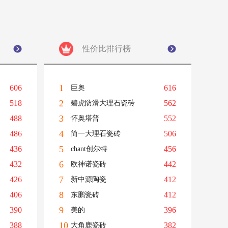
性价比排行榜
1
606
616
巨奥
2
518
562
碧虎防滑大理石瓷砖
3
488
552
怀奥塔普
4
486
506
简一大理石瓷砖
5
436
456
chant创尔特
6
432
442
欧神诺瓷砖
7
426
412
新中源陶瓷
8
406
412
东鹏瓷砖
9
390
396
美的
10
388
382
大角鹿瓷砖