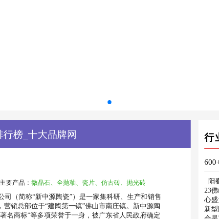
排行榜_十大品牌网
行
阳春
主要产品：
微晶石、全抛釉、瓷片、仿古砖、抛光砖
23
司（简称“新中源陶瓷”）是一家集科研、生产和销售
心盛
，营销总部位于“建陶第一镇”佛山市南庄镇。新中源陶
新型
省著名商标”等多项荣誉于一身，被广东省人民政府确定
会是