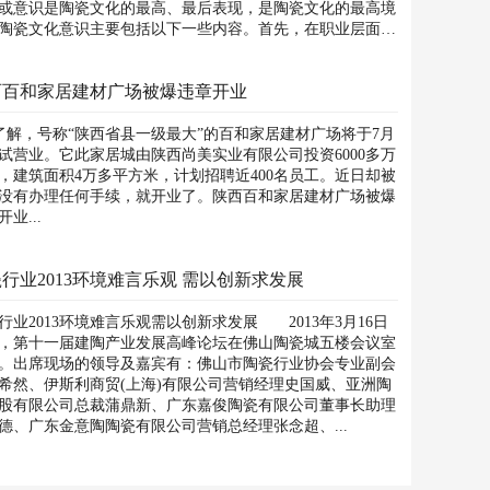
或意识是陶瓷文化的最高、最后表现，是陶瓷文化的最高境
陶瓷文化意识主要包括以下一些内容。首先，在职业层面
陶...
西百和家居建材广场被爆违章开业
解，号称“陕西省县一级最大”的百和家居建材广场将于7月
试营业。它此家居城由陕西尚美实业有限公司投资6000多万
，建筑面积4万多平方米，计划招聘近400名员工。近日却被
没有办理任何手续，就开业了。陕西百和家居建材广场被爆
业...
行业2013环境难言乐观 需以创新求发展
行业2013环境难言乐观需以创新求发展 2013年3月16日
，第十一届建陶产业发展高峰论坛在佛山陶瓷城五楼会议室
。出席现场的领导及嘉宾有：佛山市陶瓷行业协会专业副会
希然、伊斯利商贸(上海)有限公司营销经理史国威、亚洲陶
股有限公司总裁蒲鼎新、广东嘉俊陶瓷有限公司董事长助理
德、广东金意陶陶瓷有限公司营销总经理张念超、...