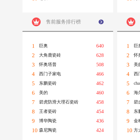
售前服务排行榜
1
1
640
巨奥
巨
2
2
628
大角鹿瓷砖
怀
3
3
508
怀奥塔普
美
4
4
466
西门子家电
西
5
5
462
东鹏瓷砖
ch
6
6
460
美的
海
7
7
458
碧虎防滑大理石瓷砖
碧
8
8
454
王者瓷砖
东
9
9
436
博华陶瓷
金
10
10
424
森尼陶瓷
方