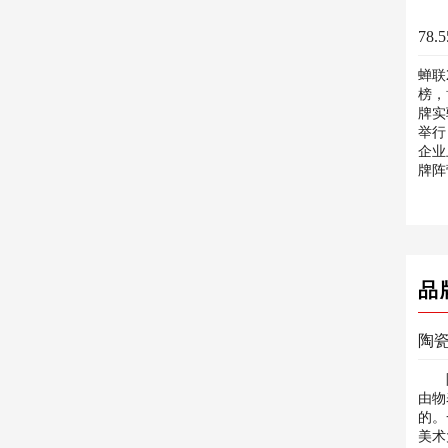
78
蝉联
榜，
牌实
举行
企业
牌阵
品
陶
陶
由物
的。
美术