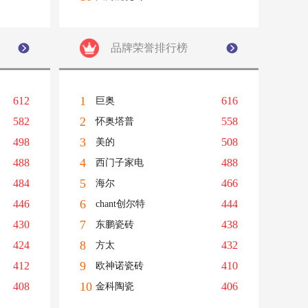
品牌荣誉排行榜
1
612
616
巨奥
2
582
558
怀奥塔普
3
498
508
美的
4
488
488
西门子家电
5
484
466
海尔
6
446
444
chant创尔特
7
430
438
东鹏瓷砖
8
424
432
方太
9
412
410
欧神诺瓷砖
10
408
406
金科陶瓷