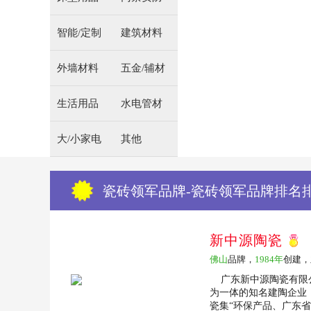
智能/定制
建筑材料
外墙材料
五金/辅材
生活用品
水电管材
大/小家电
其他
瓷砖领军品牌-瓷砖领军品牌排名
新中源陶瓷
佛山
品牌，
1984年
创建，
广东新中源陶瓷有限公
为一体的知名建陶企业
瓷集“环保产品、广东