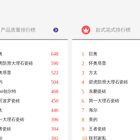
产品质量排行榜
款式花式排行榜
1
648
奥
巨奥
2
590
虎防滑大理石瓷砖
怀奥塔普
3
522
奥塔普
方太
4
504
的
碧虎防滑大理石瓷砖
5
468
ant创尔特
东鹏瓷砖
6
450
可波罗瓷砖
简一大理石瓷砖
7
446
太
海尔
8
396
一大理石瓷砖
美的
9
394
者瓷砖
王者瓷砖
10
392
尔
联邦家私