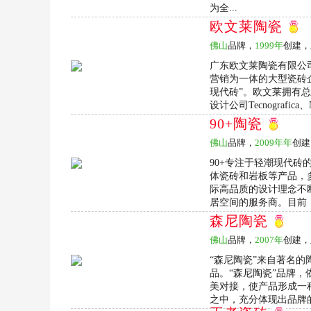
为全...
欧文莱陶瓷
佛山
品牌，
1999年
创建，
广东欧文莱陶瓷有限公司
营销为一体的大型瓷砖
现代砖”。欧文莱拥有总
设计公司Tecnografica、Ne
90+陶瓷
佛山
品牌，
2009年年
创建
90+专注于轻潮现代
体瓷砖和岩板等产品，
际高品质的设计理念不
居空间的服务商。目前，9
森尼陶瓷
佛山
品牌，
2007年
创建，
“森尼陶瓷”来自著名
品。“森尼陶瓷”品牌
美对接，使产品形成一
之中，充分体现出品牌的