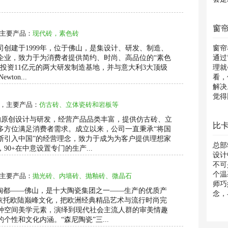
窗
主要产品：
现代砖，素色砖
创建于1999年，位于佛山，是集设计、研发、制造、
窗帘
企业，致力于为消费者提供简约、时尚、高品位的“素色
通过
投资11亿元的两大研发制造基地，并与意大利3大顶级
理就
wton...
看，
解决
觉得
，主要产品：
仿古砖、立体瓷砖和岩板等
色、.
砖的原创设计与研发，经营产品品类丰富，提供仿古砖、立
多方位满足消费者需求。成立以来，公司一直秉承“将国
断引入中国”的经营理念，致力于成为为客户提供理想家
总部
0+在中意设置专门的生产...
设计
不可
个温
主要产品：
抛光砖、内墙砖、抛釉砖、微晶石
师巧
的陶都——佛山，是十大陶瓷集团之一——生产的优质产
念，
，依托欧陆巅峰文化，把欧洲经典精品艺术与流行时尚完
润...
种空间美学元素，演绎到现代社会主流人群的审美情趣
个性和文化内涵。“森尼陶瓷”三...