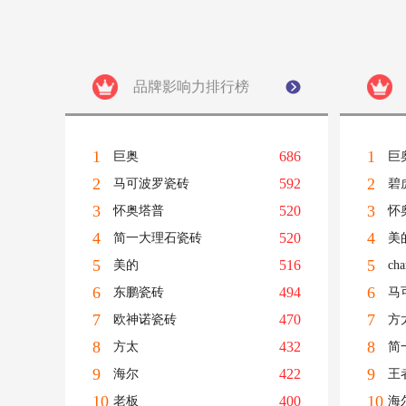
品牌影响力排行榜
1
1
686
巨奥
巨
2
2
592
马可波罗瓷砖
碧
3
3
520
怀奥塔普
怀
4
4
520
简一大理石瓷砖
美
5
5
516
美的
ch
6
6
494
东鹏瓷砖
马
7
7
470
欧神诺瓷砖
方
8
8
432
方太
简
9
9
422
海尔
王
10
10
400
老板
海