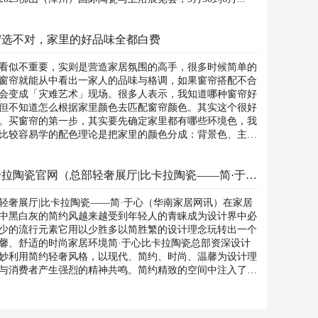
帘选不对，家里的好品味全都白费
看似不重要，实则是营造家居氛围的高手，很多时候简单的
窗帘就能从中看出一家人的品味与格调，如果窗帘搭配不合
会变成「灾难艺术」现场。很多人表示，我知道哪种窗帘好
但不知道怎么根据家里颜色去匹配窗帘颜色。其实这个很好
。买窗帘的第一步，其实要先确定家里都有哪些环境色，我
比较容易学的配色理论是把家里的颜色分成：背景色、主角
..
比卡拉陶瓷官网（总部轻奢展厅|比卡拉陶瓷——简·于心）
轻奢展厅|比卡拉陶瓷——简·于心（华南家居网讯）在家居
中黑白灰的简约风越来越受到年轻人的青睐成为设计界中必
少的流行元素它用以少胜多以简胜繁的设计理念玩转出一个
馨、舒适的时尚家居环境简·于心比卡拉陶瓷总部资深设计
妙利用简约轻奢风格，以现代、简约、时尚、温馨为设计理
与消费者产生强烈的精神共鸣。简约精致的空间中注入了温