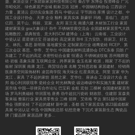
盛、家居企业
广东碧新家居科技有限公司
秦占学
东博会
投资峰会
广元
市昭化区、绿色家居产业城
航标卫浴
冠洲，中国钢结构协会
江西设计
力量，夏清云
启功实业集团
西马
中锁认证
字节跳动
库博
设计之都、中
国工业设计协会、天津
企业
釉料
家具实体
新豪轩
玛格、喜临门、志邦
亿田、莫干山、韩丽、宜家、友邦
富兰克
南通六建
木材加工行业
家居
建材家装业
goa大象设计
劲牛
不锈钢管廊交流会
全国建材家居景气大跌
拓雕数控、易典智造、意大利SCM
建博会（上海）
云南省、工业设计
中瓷认证
星星便洁宝
芬迪瓷砖
高定家居
BHI
王力安防、得厨卫、好太
太、林氏、慕思
新明珠
落地窗安全
定制家居行业
雄鹰瓷砖
RCEP、第
三次会议
慕思、华帝、芝华仕
中国建筑材料流通协会
DTC东泰
贝朗
广
东建工
了不起的高定
水密性铝合金窗
恒通达
不锈钢波纹板
苏州顺辉瓷
砖·岩板
圣象乐屋
互联网企业，跨界家装
金玉名家
欧派，顾家
了不起的
板材
深圳展
南康
龙江、商贸综合体
名雕
艾特思岩板
家居建材、经销商
医康养空间装饰材料
凌芸商学院
海天味业
红星美凯龙、阿里
宜家
华为
龙江，家具
了不起的家纺
居然之家、芝华仕、座谈会
工业设计大会
友
邦
核心利润获现率
瓷砖企业
时光林陶瓷
碳达峰碳中和实施方案
建材家
居市场
中国—菲律宾合作论坛
巴宝莉
金航
宏创
三棵树
全国建材家居市
场
罗马利奥磁砖
华润置地
唐勇
劲牛超抗污瓷砖
财政部、住建部
富森美
客来福
整装行业
家具类零售业
三峰
箭牌、艾依格
亨达
第51届中国家
博会
强辉瓷砖
了不起的建材
新中源，圣都
线下家居卖场
第23届成都家
具展
中浴认证
中迅
中国陶瓷总部
铝想意奢
下沉式
家装新生态
陶瓷品
牌
门窗品牌
家居品牌
更多...