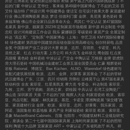
房企
兰博基尼
金龙恒新总部项目
柜猫
第十届上汽设计国际挑战赛
了不
起的门窗
中材认证
芝华仕，客来福
第49届中国家博会
了不起的卫浴
百
艾特
瑞尔特
广州设计周
中国建博会
便洁宝
住宅设计效果大赛
家居建材
行业
佛山潭洲陶瓷展
惠达
梦洁
佳德利门窗
金牌、美尼美
素色瓷砖
客
来福革物
佛山市企业家日品质革命大会、周其仁
中定认证
第47届国际
名家具
新中源、靓家居
2023年定制家居市场规模
新中源
科达制造
中国
忠旺
设计河南建设工作会议
我乐
蒙娜丽莎
零碳瓷砖
家居产业
全屋定制
科达
“高定系”、“定制系”
中国家博会（上海）
华艺卫浴
KMY国际轻奢瓷
砖
绿色建材
第四届中国建筑供应链创新应用高峰论坛
创尔特厨电
品质
金奖
中国新材产业工业设计大赛
欧派、志邦、百得胜、卡诺亚、科凡
居然之家、红点
行动方案
上市公司
科大讯飞
金科状元
鹰创园
红点奖
高级哑
素色砖
金科瓷砖
中涂认证
广交会
中陶认证
万格丽
金牌
碧虎防
滑大理石瓷砖
中国机械冶金建材工会第五届全国委员会
仁豪
顺辉瓷砖
岩板
Rational、博德宝、Bax Küchen、ALNO、Warendorf
绿色建材与
装配式建筑展招展
欧派、志邦、金牌、好莱客
家居展会
了不起的管材
武汉建博会
广东、江浙、四川
经销商
升降柱
云峰莫干山
第47届名家具
联动科技
全友
索菲亚、红星美凯龙
摩力克
专委会、科达制造
索菲亚、
九牧、立邦、苏宁易购、居然之家、碧桂园
中具认证
石湾工业陶瓷厂
佛山造
深圳家居
天振
了不起的门锁
顺辉人大会
利家居瓷砖
欧派、索菲
亚、尚品宅配、顾家、林氏家居、慕思、卡诺亚
潭洲陶瓷展
“保交楼”政
策、家居建材行业
金牌、欧派、索菲亚、志邦、好莱客、我乐家居、皮
阿诺、顶固集创
欧荔地板
家具产业
利家福瓷砖
索菲亚
欧派、索菲亚、
圣象
MasterBrand Cabinets、百隆
当阳市，中国建筑材料工业规划研究
院，座谈会
第二十七届中国国际家具展
上海时尚家居展
了不起的照明
保利
陶瓷十大品牌
宜家家居
ART＋
中家认证
广东省民政厅
科凡、祥