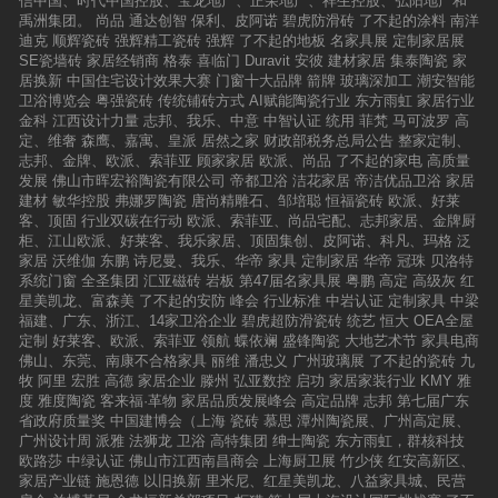
信中国、时代中国控股、宝龙地产、正荣地产、祥生控股、弘阳地产和
鸣。粤强宗师匠人们以杯盏为槌叩响时光编钟，
禹洲集团。
尚品
通达创智
保利、皮阿诺
碧虎防滑砖
了不起的涂料
南洋
每一声清越共鸣皆是匠魂共振的注脚，每一簇跃
迪克
顺辉瓷砖
强辉精工瓷砖
强辉
了不起的地板
名家具展
定制家居展
动烛火皆为征途星火淬炼的勋章——这方由赤诚
SE瓷墙砖
家居经销商
格泰
喜临门
Duravit
安彼
建材家居
集泰陶瓷
家
之心编织的宗师之夜，是技艺传承者们以瓷为笺
居换新
中国住宅设计效果大赛
门窗十大品牌
箭牌
玻璃深加工
潮安智能
的团圆盛宴，更是开拓者们以心为炬的奋进序
卫浴博览会
粤强瓷砖
传统铺砖方式
AI赋能陶瓷行业
东方雨虹
家居行业
章。展望2025，粤强瓷砖继续以“瓷砖一代宗
金科
江西设计力量
志邦、我乐、中意
中智认证
统用
菲梵
马可波罗
高
师”的姿态，凭借深厚的战略底蕴、卓越的产品实
定、维奢
森鹰、嘉寓、皇派
居然之家
财政部税务总局公告
整家定制、
力与蓬勃的终端活力，构筑起坚不可摧的品牌护
志邦、金牌、欧派、索菲亚
顾家家居
欧派、尚品
了不起的家电
高质量
城河，书写属于粤强的辉煌篇章。
发展
佛山市晖宏裕陶瓷有限公司
帝都卫浴
洁花家居
帝洁优品卫浴
家居
建材
敏华控股
弗娜罗陶瓷
唐尚精雕石、邹培聪
恒福瓷砖
欧派、好莱
客、顶固
行业双碳在行动
欧派、索菲亚、尚品宅配、志邦家居、金牌厨
柜、江山欧派、好莱客、我乐家居、顶固集创、皮阿诺、科凡、玛格
泛
家居
沃维伽
东鹏
诗尼曼、我乐、华帝
家具
定制家居
华帝
冠珠
贝洛特
系统门窗
全圣集团
汇亚磁砖
岩板
第47届名家具展
粤鹏
高定
高级灰
红
星美凯龙、富森美
了不起的安防
峰会
行业标准
中岩认证
定制家具
中梁
福建、广东、浙江、14家卫浴企业
碧虎超防滑瓷砖
统艺
恒大
OEA全屋
定制
好莱客、欧派、索菲亚
领航
蝶依斓
盛锋陶瓷
大地艺术节
家具电商
佛山、东莞、南康不合格家具
丽维
潘忠义
广州玻璃展
了不起的瓷砖
九
牧
阿里
宏胜
高德
家居企业
滕州
弘亚数控
启功
家居家装行业
KMY
雅
度
雅度陶瓷
客来福·革物
家居品质发展峰会
高定品牌
志邦
第七届广东
省政府质量奖
中国建博会（上海
瓷砖
慕思
潭州陶瓷展、广州高定展、
广州设计周
派雅
法狮龙
卫浴
高特集团
绅士陶瓷
东方雨虹，群核科技
欧路莎
中绿认证
佛山市江西南昌商会
上海厨卫展
竹少侠
红安高新区、
家居产业链
施恩德
以旧换新
里米尼、红星美凯龙、八益家具城、民营