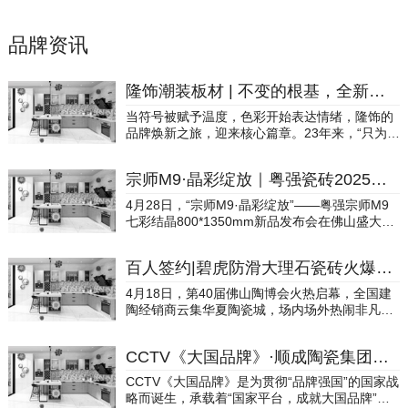
品牌资讯
隆饰潮装板材 | 不变的根基，全新的视野！
当符号被赋予温度，色彩开始表达情绪，隆饰的
品牌焕新之旅，迎来核心篇章。23年来，“只为一
张好板”是我们的根基，“隆饰板材，值得信赖”是
我们的承诺。而当我们望向市场，发现家的定义
宗师M9·晶彩绽放｜粤强瓷砖2025新品发布会盛大召开
正在改变：它不再是耐用的资产，更是滋养生活
的绿洲，年轻人要的，不仅是品质，更是一套完
4月28日，“宗师M9·晶彩绽放”——粤强宗师M9
整的生活解决方案。于是，隆饰交出答卷，提出
七彩结晶800*1350mm新品发布会在佛山盛大召
全新的价值主张——「潮装」。它不只是一个风
开！集团董事长梁其、公司董事长梁胜远、集团
格标签，更是一种轻松、好看、安心入住的新选
总经理罗昶、集团营销总经理冼建堂、集团战略
择。为什么是“潮装”？洞察新一代的“家装之
百人签约|碧虎防滑大理石瓷砖火爆佛山陶博会
部总经理梁浩堂、集团经理梁浩全、集团市场中
痛”“潮”，并非流于表面的花色追逐。它代表着一
心总经理冼桐华、粤强品牌总经理谢访林、粤强
4月18日，第40届佛山陶博会火热启幕，全国建
种前瞻性的生活洞察——我们洞察到，新一代家
品牌常务副总经理吴惠东、集团市场中心经理颜
陶经销商云集华夏陶瓷城，场内场外热闹非凡，
居消费者要的已不是“能用几十年”的承诺，而
伟生、集团设计中心总监夏明星、集团产品研发
各大陶瓷品牌众星捧月、争相辉映。但要论品牌
是“能匹配我当下生活”的解决方案。因此，隆饰
主管袁红建等高层领导，与全国经销商挚友、行
影响力，要论值得一看的，当属人气爆棚的碧虎
的“潮装”定位，是一次从内核到表象的彻底革
业媒体精英共聚一堂，以战略升维、产品破界、
CCTV《大国品牌》·顺成陶瓷集团强势登陆全国各大机场！
莫属！从筹备春季招商至今，碧虎防滑大理石瓷
新：潮在审美：它是对家居颜值的极致追求，以
终端赋能三大维度，擘画2025粤强品牌发展新蓝
砖凭借【超级IP超级防滑超级帮扶】的营销理
58款前沿花色，回应年轻人“不将就”的个性表
CCTV《大国品牌》是为贯彻“品牌强国”的国家战
图，开启高端瓷砖市场新纪元。 公司董事长梁
念，成功拿下百城加盟战绩【报名56城，签约33
达。潮在效率：它是对传统装修漫长周期的终
略而诞生，承载着“国家平台，成就大国品牌”的
胜远（右三）集团总经理罗昶（左三）集团营销