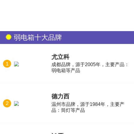
弱电箱十大品牌
尤立科
1
成都品牌，源于2005年，主要产品：
弱电箱等产品
德力西
2
温州市品牌，源于1984年，主要产
品：筒灯等产品