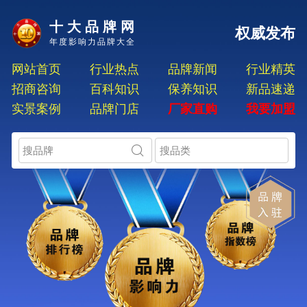
十大品牌网
权威发布
年度影响力品牌大全
网站首页
行业热点
品牌新闻
行业精英
招商咨询
百科知识
保养知识
新品速递
实景案例
品牌门店
厂家直购
我要加盟