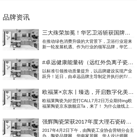
品牌资讯
三大殊荣加冕！华艺卫浴斩获国牌品质奖卫浴十大品牌权威大奖
在推动绿色消费升级的大背景下，卫浴行业迎来
新一轮发展机遇。作为行业的领军品牌，华艺卫
浴积极响应国家"以旧换新"政策号召，通过创新
服务模式、优化产品结构，为消费者提供一站式
#卓远健康能量砖（远红外负离子瓷砖），主导编制《远红外负离子陶瓷砖》团体标准获评先进标准！
绿色焕新服务。近日，在广东佛山举办的2025绿
色陶瓷智能卫浴制造与应用创新发展大会上，华
以标准引领推动质量提升，以品牌建设实现产业
艺卫浴凭借在"以旧换新"政策中的卓越表现，成
跃升！近日，由卓远品牌主导制定并执行的T/GD
为全场焦点，一举斩获国牌品质奖及以旧换新行
C121—2021《远红外负离子陶瓷砖（板）》团
动先锋三项重磅荣誉，引领行业绿色发展！ 华艺
体标准，被广东省标准化协会评为“先进标准”，
卫浴斩获三大殊荣4月19日，2025绿色陶瓷智能
欧福莱×京东丨臻选，开启数字化美好人居生活
协会专家组一致确认该标准“产品主要技术指标填
卫浴制造与应用创新发展大会暨家居品质发展峰
补国内空白，主要技术指标具有科学性和可行
欧福莱陶瓷为好货打CALL7月2日万众期待ing欧
会在广东佛山隆重召开，华艺卫浴凭借其行业领
性”。 “先进标准”是广东省贯彻国家、省政府文件
福莱陶瓷京东旗舰店Ta，来了！ 为什么做线上？
先的绿色智造能力与以旧换新服务实践，荣获三
精神，推动企业标准化与科技创新互动发展、提
品牌价值塑造的重要体现消费者对线上渠道认可
大奖项： “以旧换新行动先锋”——表彰华艺卫浴
升企业的核心竞争力、促进企业高质量发展的有
度的逐步提升，在刚过去的618全球购物节上再
在推动行业绿色转型中的标杆作用:“以旧换新优
效手段。“先进标准”在经济社会发展中发挥着越
强辉陶瓷荣获2017年度大理石瓷砖十大品牌
次得到印证，成交额创下新高。疫情期间线下购
质服务商”——认可其高效、便捷的换新服务体
来越重要的作用。荣光的加冕，不仅彰显了卓远
物和体验的受限，也凸显了数字化营销作为品牌
系:全国品质权威大奖【国牌品质奖】“卫浴十大
2017年4月2日下午，由陶瓷工业协会营销分会主
品牌强大的品牌综合实力，更是在产品品质、科
未来战略的必要性。面对新时代的机遇和挑战，
品牌”——彰显品牌综合实力与市场口碑的双重认
办，陶瓷品牌网、华南家居网、华人设计师网共
技创新、功能瓷砖领域创新发展、科研成果、市