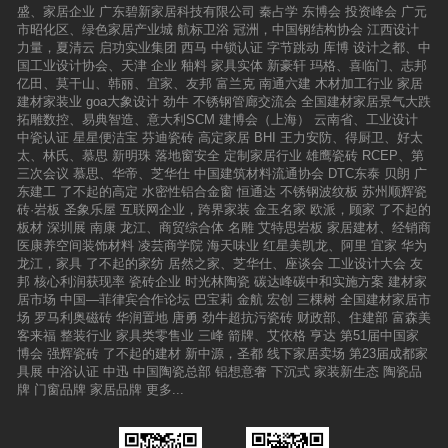
盛、家居企业
广东碧新家居科技有限公司
秦占学
东博会
投资峰会
广元
市昭化区、绿色家居产业城
航标卫浴
冠洲，中国钢结构协会
江西设计
力量，夏清云
启功实业集团
西马
中锁认证
字节跳动
库博
设计之都、中
国工业设计协会、天津
企业
釉料
家具实体
新豪轩
玛格、喜临门、志邦
亿田、莫干山、韩丽、宜家、友邦
富兰克
南通六建
木材加工行业
家居
建材家装业
goa大象设计
劲牛
不锈钢管廊交流会
全国建材家居景气大跌
拓雕数控、易典智造、意大利SCM
建博会（上海）
云南省、工业设计
中瓷认证
星星便洁宝
芬迪瓷砖
高定家居
BHI
王力安防、得厨卫、好太
太、林氏、慕思
新明珠
落地窗安全
定制家居行业
雄鹰瓷砖
RCEP、第
三次会议
慕思、华帝、芝华仕
中国建筑材料流通协会
DTC东泰
贝朗
广
东建工
了不起的高定
水密性铝合金窗
恒通达
不锈钢波纹板
苏州顺辉瓷
砖·岩板
圣象乐屋
互联网企业，跨界家装
金玉名家
欧派，顾家
了不起的
板材
深圳展
南康
龙江、商贸综合体
名雕
艾特思岩板
家居建材、经销商
医康养空间装饰材料
凌芸商学院
海天味业
红星美凯龙、阿里
宜家
华为
龙江，家具
了不起的家纺
居然之家、芝华仕、座谈会
工业设计大会
友
邦
核心利润获现率
瓷砖企业
时光林陶瓷
碳达峰碳中和实施方案
建材家
居市场
中国—菲律宾合作论坛
巴宝莉
金航
宏创
三棵树
全国建材家居市
场
罗马利奥磁砖
华润置地
唐勇
劲牛超抗污瓷砖
财政部、住建部
富森美
客来福
整装行业
家具类零售业
三峰
箭牌、艾依格
亨达
第51届中国家
博会
强辉瓷砖
了不起的建材
新中源，圣都
线下家居卖场
第23届成都家
具展
中浴认证
中迅
中国陶瓷总部
铝想意奢
下沉式
家装新生态
陶瓷品
牌
门窗品牌
家居品牌
更多...