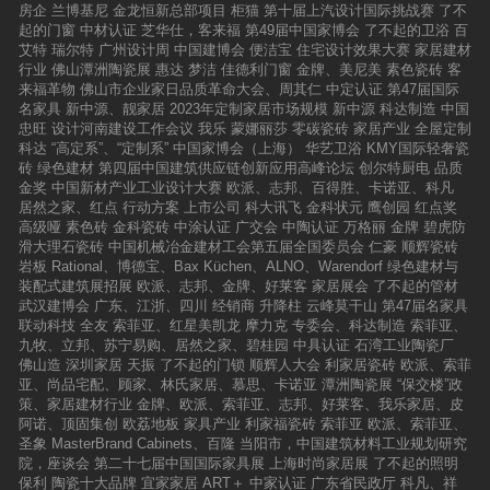
房企
兰博基尼
金龙恒新总部项目
柜猫
第十届上汽设计国际挑战赛
了不
起的门窗
中材认证
芝华仕，客来福
第49届中国家博会
了不起的卫浴
百
艾特
瑞尔特
广州设计周
中国建博会
便洁宝
住宅设计效果大赛
家居建材
行业
佛山潭洲陶瓷展
惠达
梦洁
佳德利门窗
金牌、美尼美
素色瓷砖
客
来福革物
佛山市企业家日品质革命大会、周其仁
中定认证
第47届国际
名家具
新中源、靓家居
2023年定制家居市场规模
新中源
科达制造
中国
忠旺
设计河南建设工作会议
我乐
蒙娜丽莎
零碳瓷砖
家居产业
全屋定制
科达
“高定系”、“定制系”
中国家博会（上海）
华艺卫浴
KMY国际轻奢瓷
砖
绿色建材
第四届中国建筑供应链创新应用高峰论坛
创尔特厨电
品质
金奖
中国新材产业工业设计大赛
欧派、志邦、百得胜、卡诺亚、科凡
居然之家、红点
行动方案
上市公司
科大讯飞
金科状元
鹰创园
红点奖
高级哑
素色砖
金科瓷砖
中涂认证
广交会
中陶认证
万格丽
金牌
碧虎防
滑大理石瓷砖
中国机械冶金建材工会第五届全国委员会
仁豪
顺辉瓷砖
岩板
Rational、博德宝、Bax Küchen、ALNO、Warendorf
绿色建材与
装配式建筑展招展
欧派、志邦、金牌、好莱客
家居展会
了不起的管材
武汉建博会
广东、江浙、四川
经销商
升降柱
云峰莫干山
第47届名家具
联动科技
全友
索菲亚、红星美凯龙
摩力克
专委会、科达制造
索菲亚、
九牧、立邦、苏宁易购、居然之家、碧桂园
中具认证
石湾工业陶瓷厂
佛山造
深圳家居
天振
了不起的门锁
顺辉人大会
利家居瓷砖
欧派、索菲
亚、尚品宅配、顾家、林氏家居、慕思、卡诺亚
潭洲陶瓷展
“保交楼”政
策、家居建材行业
金牌、欧派、索菲亚、志邦、好莱客、我乐家居、皮
阿诺、顶固集创
欧荔地板
家具产业
利家福瓷砖
索菲亚
欧派、索菲亚、
圣象
MasterBrand Cabinets、百隆
当阳市，中国建筑材料工业规划研究
院，座谈会
第二十七届中国国际家具展
上海时尚家居展
了不起的照明
保利
陶瓷十大品牌
宜家家居
ART＋
中家认证
广东省民政厅
科凡、祥