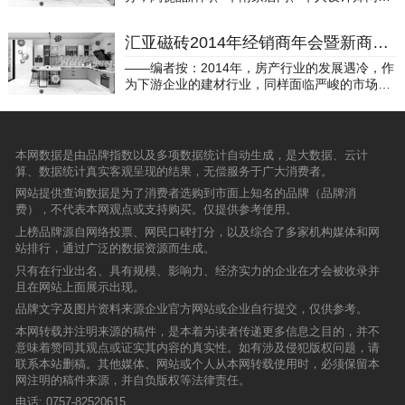
欧福莱陶瓷着力搭建优质线上购物平台，多维度
可:这三项殊荣不仅是对华艺卫浴产品与技术实力
同承办的陶瓷卫浴十大品牌榜颁奖典礼在佛山中
场认可等的全面体现。 推动标准化建设赋能行业
宣传和推广品牌，实现“线上-线下”双向引流，多
的肯定，更是对其践行社会责任、引领行业可持
欧国际会议中心隆重召开。强辉品牌凭借着雄厚
升级从佛山制造到佛山智造的转变，作为佛山标
渠道赋能终端门店经销商，为消费者提供更优质
汇亚磁砖2014年经销商年会暨新商业模式研讨会隆重召开
续发展的充分认可。深耕绿色制造发挥先锋作用
的实力获得了广大消费者的支持，斩获“2017年
准产品企业，卓远品牌本着“高起点、高标准、高
的服务体验，提升品牌溢价。为什么是JD？消费
荣誉是里程碑，更是新起点。华艺卫浴将以此次
度大理石瓷砖十大品牌”殊荣！强辉自2014年开
要求”的方针，推动行业标准化建设。卓远品牌积
——编者按：2014年，房产行业的发展遇冷，作
升级下的产品价值认同消费者在花钱上越来越不
获奖为契机，继续深耕绿色智造与用户服务，以
始研发大理石瓷砖，在经过研发团队日以继夜的
极投身于陶瓷行业各类标准制定的工作，干压瓷
为下游企业的建材行业，同样面临严峻的市场环
将就，折扣低价已不再是消费的最大驱动力，粗
创新驱动品质升级，为消费者创造更舒适、更环
研究、生产设备优化升级、产品的全方位高标准
质砖、陶瓷大板通过了“佛山标准产品”评价等标
境。市场环境的严峻，并不能阻碍我们前进的步
制滥造也终将被时代淘汰。精英人群追求高品质
保的卫浴生活体验。未来，华艺卫浴将持续发挥
测试以后，强辉大理石瓷砖第一代终于在2015年
准化工作，并且在2021年获得了“2017-2020科
伐。2014年，终端市场里的汇亚磁砖依旧销售火
的生活，但并不一味恋慕奢华，而更愿意为卓越
行业先锋作用，助力中国卫浴产业迈向高质量发
正式推出市场并且以“大、厚、硬、重、真、刚、
技和标准化先进企业”荣誉；成为T/GDTC002-20
热，全国各地的大型促销活动层出不穷，人气火
的产品品质和舒适体验买单。“品质生活上京
展新篇章！
柔”的高品质在终端市场广受青睐。对于产品，强
21《陶瓷岩板》团体标准起草单位，并于2022年
爆，效果喜人。大气奢华的汇亚磁砖精品店如雨
东”，以自营为主的京东商城以产品至上，通过优
本网数据是由品牌指数以及多项数据统计自动生成，是大数据、云计
辉总有一颗深挖研究、做的更精的心，此后相继
受邀参与《陶瓷岩板》国家标准制定。 在标准化
后春笋般出现在全国各大城市。汇亚这个名字，
质产品来吸引目标人群，与欧福莱陶瓷“爱生活，
算、数据统计真实客观呈现的结果，无偿服务于广大消费者。
推出了大理石瓷砖第二代、第三代，品质更卓
建设方面，卓远品牌一如既往地走规范化路线，
回响在祖国大地，回响在消费者的心中。
臻选好货”的品牌理念和消费群定位不谋而合。凭
越、规格更多样、款式更丰富……这一切的努力
网站提供查询数据是为了消费者选购到市面上知名的品牌（品牌消
积极推动企业内部测量管理体系规范化，并且取
什么上JD？优质产品和至臻服务彰显品牌实力欧
成就了强辉大理石瓷砖推出至今销量近1000万箱
费），不代表本网观点或支持购买。仅提供参考使用。
得了AAA级测量管理体系证书等等，卓远品牌用
福莱陶瓷成立于2010年，经过十年品牌沉淀，以
的辉煌业绩，在所谓的“陶瓷行业冬天”实现销量
自己实际行动，肩负行业龙头责任的担当，帮助
上榜品牌源自网络投票、网民口碑打分，以及综合了多家机构媒体和网
其优质的产品和服务赢得了全国消费者的认可和
逆风增长。今年在大理石瓷砖方面，强辉值得大
行业从无序竞争过渡到有序竞争。 专注健康领
站排行，通过广泛的数据资源而生成。
喜爱。践行“全品类、全规格、全风格、全自
家期待的是即将于春季陶博会正式推出的900x12
域 驱动品牌长足发展荣耀的背后是日复一日的坚
造”的产品战略，从高颜值的原创设计、原材料的
只有在行业出名、具有规模、影响力、经济实力的企业在才会被收录并
00大规格大理石瓷砖！规格之大，让豪宅更显气
持与付出！卓远品牌匠心20年，不断深化健康战
臻选、到生产过程的“八大不一样”，以严苛的产
且在网站上面展示出现。
派！此外，万众期待的现代仿古砖也将于年内与
略，联合国内顶尖材料专家、科研院校，通过创
品品质筑起千家万户的人居健康。全国800＋经
大家见面。在这混乱的大市场中，强辉始终坚守
新技术，成功研发出市场上独一无二的卓远.健康
品牌文字及图片资料来源企业官方网站或企业自行提交，仅供参考。
销门店，超1万名专业服务人员，能迅速响应每
对品质的苛求，强辉为此挥洒过泪与汗，但也因
能量砖（远红外负离子瓷砖)，荣获国家发明专
一位消费者的不同需求。此次与京东平台的强强
本网转载并注明来源的稿件，是本着为读者传递更多信息之目的，并不
此获得了消费者、合作伙伴以及整个行业的认
利，独有远红外、负离子合成专利配方使瓷砖获
合作，通过线上新流量为线下注入新活力，使线
意味着赞同其观点或证实其内容的真实性。如有涉及侵犯版权问题，请
同，相继获得了“守合同重信用企业”、“陶瓷行业
得释放远红外线和释放负氧离子的两大功能。 此
上服务与线下体验深度融合，为消费者提供专
联系本站删稿。其他媒体、网站或个人从本网转载使用时，必须保留本
名牌产品”、“陶瓷十大品牌”等等殊荣。今天是荣
次主导制定并执行的T/GDC121—2021《远红外
业、高质、高效、高性价比的瓷砖采购方案，带
网注明的稿件来源，并自负版权等法律责任。
誉再次加身的一天，对于强辉而言，这是实力的
负离子陶瓷砖（板）》团体标准，填补了国内能
来极致畅快的消费体验。依托京东平台口碑和流
电话:
0757-82520615
证明、也是鼓舞自己不断前行的鞭笞。我们期待