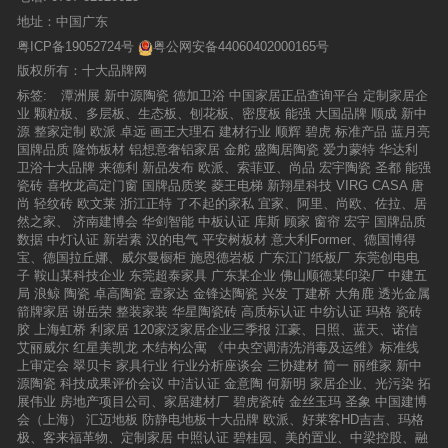
量陶瓷砖（板）产品的标准空白，推动行业标准
量，欧福莱陶瓷将发力数字化运营，将单一的线
给消费者提供更优质的产品、更周到的服务；我
化高质量发展，引领中国陶瓷行业功能瓷砖的健
地址：中国广东
下销售模式转化为线上线下融合并进，发展厂商
们期待更多的陶瓷行业从业者，一起为打造高品
康发展。 先进引领发展 刷新行业新高度作为健
共生共荣价值成长模式，与门店经销商一起为消
粤ICP备19052724号
粤公网安备44060402000165号
质产品提供高品质服务而努力；我们期待，成为
康功能瓷砖的倡导者和践行者，卓远品牌以“技术
费者提供更优质的购物体验。△上京东，搜索
真正的高产出高质量的陶瓷强国！
版权所有：十大品牌网
研发与市场紧密结合，促进科技成果转化”的原
【欧福莱陶瓷】https://mall.jd.com/index-10214
则，集聚创新要素、深化创新协同，引领行业发
标签:
潭洲展
新中源陶瓷
德加卫浴
中国家居正品查询平台
定制家居企
504.html臻选好货，等你来选！↑↑↑扫二维码逛★
展。成立中国健康功能陶瓷砖研究院，以健康功
业
颗粒板、多层板、生态板、刨花板、密度板
能强
大国品牌
顺成
新中
欧福莱陶瓷★京东旗舰店点击关注和收藏开启美
能陶瓷砖研发团队推动功能瓷砖生产标准化以及
源
整家定制
欧派
卓远
画王大理石
建材行业
顺辉
碧虎
标准产品
蓝月亮
好生活的臻选之旅
行业、国家标准建设。 主办“健康功能瓷砖发展
国牌品质
隆饰板材
铝想意奢铝家居
金舵
盛陶居陶瓷
爱力蒙特
华达利
高峰论坛”，联合协会力量为行业建设出谋献策；
卫浴十大品牌
来德利
新品发布
欧派、索菲亚、尚品
宏宇陶瓷
圣都
能强
并与国内知名高校友好沟通交流成立产学研合
瓷砖
喜牧龙高定门窗
国牌品质奖
菱王电梯
新翔星科技
VIRG CASA
唐
作，开展科研人才培养、产品研发革新、项目建
尚
轻纹砖
欧文莱
浙江正特
了不起的家私
宜家、阿里、尚欧、佐拉、居
设与实践等方面深入合作。 其自主开发的“多功
然之家、
济南建博会
华剑智能
中板认证
库斯
顾家
窗帘
宏宇
国牌品质
能健康能量砖（岩板瓷砖）新产品新技术”科技成
数据
中灯认证
新岩素
汉的电气
平安树板材
意大利Former、德国博得
果达到国际领先水平，在促进产业技术和经济发
宝、德国拉丘娜、威尔曼橱柜
施恩德岩板
广东江门纸板厂
东莞创电电
展表现出显著的社会效益。 先后斩获数百项国家
子
鞍山某科技企业
东莞超泰家具
广东某企业
佛山顺德某印染厂
中建五
发明专利和新型实用专利，专利储备数量居行业
局
浪鲸
陶瓷
卓高陶瓷
壹家达
金锋达陶瓷
兴发
丁建桥
大角鹿
透光金属
第一梯队，向市场源源不断推出具有自主知识产
箭牌家居
谢岳荣
整装家装
华星陶瓷砖
高质标认证
中纺认证
玛格
瓷砖
权的独创技术与产品。未来，卓远品牌将继续积
胶
上海虹桥
利家居
120家泛家居企业三季报
江豪、日照、蓝天、诺信
极参与到更多的标准化建设工作中，充分发挥自
艾丽威尔
红星美凯龙
木结构公寓
《中央空调清洗消毒及运维》标准线
身在产品研发设计、科技创新、品质智造等方面
上审定会
翠贝卡
家具行业
行业分析座谈会
三协建材
简一
丽维家
新中
的经验和优势，为行业健康发展做更多的贡献！
源陶瓷
科技成果评价会议
中洁认证
金意陶
何新明
家居企业、光污染
拓
展伟业
房地产项目公司、家居建材厂
碧虎瓷砖
金丝玉玛
圣象
中国建博
会（上海）
汇迈地板
防静电地板十大品牌
欧派、好莱客HD吉吉、玛格
极、客来福革物、定制家居
中照认证
碧桂园、美的置业、中梁控股、融