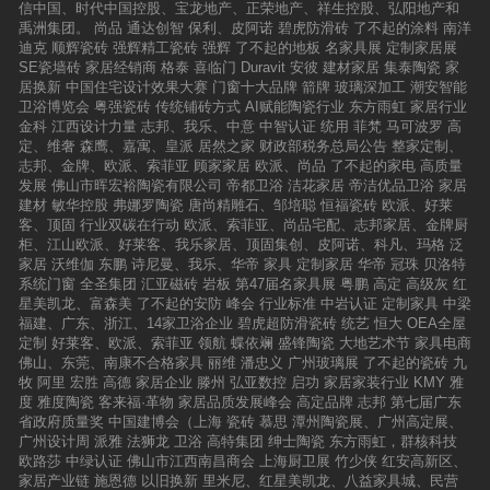
信中国、时代中国控股、宝龙地产、正荣地产、祥生控股、弘阳地产和
禹洲集团。
尚品
通达创智
保利、皮阿诺
碧虎防滑砖
了不起的涂料
南洋
迪克
顺辉瓷砖
强辉精工瓷砖
强辉
了不起的地板
名家具展
定制家居展
SE瓷墙砖
家居经销商
格泰
喜临门
Duravit
安彼
建材家居
集泰陶瓷
家
居换新
中国住宅设计效果大赛
门窗十大品牌
箭牌
玻璃深加工
潮安智能
卫浴博览会
粤强瓷砖
传统铺砖方式
AI赋能陶瓷行业
东方雨虹
家居行业
金科
江西设计力量
志邦、我乐、中意
中智认证
统用
菲梵
马可波罗
高
定、维奢
森鹰、嘉寓、皇派
居然之家
财政部税务总局公告
整家定制、
志邦、金牌、欧派、索菲亚
顾家家居
欧派、尚品
了不起的家电
高质量
发展
佛山市晖宏裕陶瓷有限公司
帝都卫浴
洁花家居
帝洁优品卫浴
家居
建材
敏华控股
弗娜罗陶瓷
唐尚精雕石、邹培聪
恒福瓷砖
欧派、好莱
客、顶固
行业双碳在行动
欧派、索菲亚、尚品宅配、志邦家居、金牌厨
柜、江山欧派、好莱客、我乐家居、顶固集创、皮阿诺、科凡、玛格
泛
家居
沃维伽
东鹏
诗尼曼、我乐、华帝
家具
定制家居
华帝
冠珠
贝洛特
系统门窗
全圣集团
汇亚磁砖
岩板
第47届名家具展
粤鹏
高定
高级灰
红
星美凯龙、富森美
了不起的安防
峰会
行业标准
中岩认证
定制家具
中梁
福建、广东、浙江、14家卫浴企业
碧虎超防滑瓷砖
统艺
恒大
OEA全屋
定制
好莱客、欧派、索菲亚
领航
蝶依斓
盛锋陶瓷
大地艺术节
家具电商
佛山、东莞、南康不合格家具
丽维
潘忠义
广州玻璃展
了不起的瓷砖
九
牧
阿里
宏胜
高德
家居企业
滕州
弘亚数控
启功
家居家装行业
KMY
雅
度
雅度陶瓷
客来福·革物
家居品质发展峰会
高定品牌
志邦
第七届广东
省政府质量奖
中国建博会（上海
瓷砖
慕思
潭州陶瓷展、广州高定展、
广州设计周
派雅
法狮龙
卫浴
高特集团
绅士陶瓷
东方雨虹，群核科技
欧路莎
中绿认证
佛山市江西南昌商会
上海厨卫展
竹少侠
红安高新区、
家居产业链
施恩德
以旧换新
里米尼、红星美凯龙、八益家具城、民营