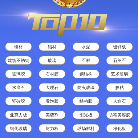
钢材
铝材
水泥
镀锌板
建筑不锈钢
玻璃
石材
石英石
玻璃胶
石材胶
钢结构
艺术玻璃
水磨石
大理石
防火玻璃
胶粘
瓷砖胶
发泡胶
结构胶
人造石
亚克力板
美缝剂
阳光板
防霉美容胶
钢化玻璃
耐力板
球场材料
净化板