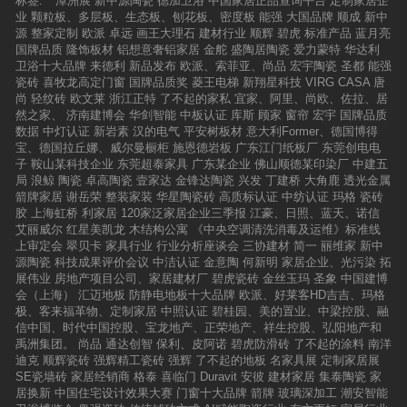
标签:
潭洲展
新中源陶瓷
德加卫浴
中国家居正品查询平台
定制家居企
业
颗粒板、多层板、生态板、刨花板、密度板
能强
大国品牌
顺成
新中
源
整家定制
欧派
卓远
画王大理石
建材行业
顺辉
碧虎
标准产品
蓝月亮
国牌品质
隆饰板材
铝想意奢铝家居
金舵
盛陶居陶瓷
爱力蒙特
华达利
卫浴十大品牌
来德利
新品发布
欧派、索菲亚、尚品
宏宇陶瓷
圣都
能强
瓷砖
喜牧龙高定门窗
国牌品质奖
菱王电梯
新翔星科技
VIRG CASA
唐
尚
轻纹砖
欧文莱
浙江正特
了不起的家私
宜家、阿里、尚欧、佐拉、居
然之家、
济南建博会
华剑智能
中板认证
库斯
顾家
窗帘
宏宇
国牌品质
数据
中灯认证
新岩素
汉的电气
平安树板材
意大利Former、德国博得
宝、德国拉丘娜、威尔曼橱柜
施恩德岩板
广东江门纸板厂
东莞创电电
子
鞍山某科技企业
东莞超泰家具
广东某企业
佛山顺德某印染厂
中建五
局
浪鲸
陶瓷
卓高陶瓷
壹家达
金锋达陶瓷
兴发
丁建桥
大角鹿
透光金属
箭牌家居
谢岳荣
整装家装
华星陶瓷砖
高质标认证
中纺认证
玛格
瓷砖
胶
上海虹桥
利家居
120家泛家居企业三季报
江豪、日照、蓝天、诺信
艾丽威尔
红星美凯龙
木结构公寓
《中央空调清洗消毒及运维》标准线
上审定会
翠贝卡
家具行业
行业分析座谈会
三协建材
简一
丽维家
新中
源陶瓷
科技成果评价会议
中洁认证
金意陶
何新明
家居企业、光污染
拓
展伟业
房地产项目公司、家居建材厂
碧虎瓷砖
金丝玉玛
圣象
中国建博
会（上海）
汇迈地板
防静电地板十大品牌
欧派、好莱客HD吉吉、玛格
极、客来福革物、定制家居
中照认证
碧桂园、美的置业、中梁控股、融
信中国、时代中国控股、宝龙地产、正荣地产、祥生控股、弘阳地产和
禹洲集团。
尚品
通达创智
保利、皮阿诺
碧虎防滑砖
了不起的涂料
南洋
迪克
顺辉瓷砖
强辉精工瓷砖
强辉
了不起的地板
名家具展
定制家居展
SE瓷墙砖
家居经销商
格泰
喜临门
Duravit
安彼
建材家居
集泰陶瓷
家
居换新
中国住宅设计效果大赛
门窗十大品牌
箭牌
玻璃深加工
潮安智能