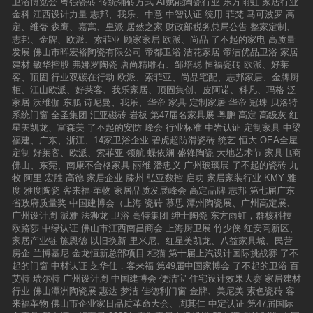
卫浴博览会
粤强瓷砖
传统铺砖方式
AI赋能陶瓷行业
东方雨虹
家居行业
金科
江西设计力量
志邦、我乐、中意
中智认证
统用
菲梵
马可波罗
高
定、维奢
森鹰、嘉寓、皇派
居然之家
财政部税务总局公告
整家定制、
志邦、金牌、欧派、索菲亚
顾家家居
欧派、尚品
了不起的家电
高质量
发展
佛山市晖宏裕陶瓷有限公司
帝都卫浴
洁花家居
帝洁优品卫浴
家居
建材
敏华控股
弗娜罗陶瓷
唐尚精雕石、邹培聪
恒福瓷砖
欧派、好莱
客、顶固
行业双碳在行动
欧派、索菲亚、尚品宅配、志邦家居、金牌厨
柜、江山欧派、好莱客、我乐家居、顶固集创、皮阿诺、科凡、玛格
泛
家居
沃维伽
东鹏
诗尼曼、我乐、华帝
家具
定制家居
华帝
冠珠
贝洛特
系统门窗
全圣集团
汇亚磁砖
岩板
第47届名家具展
粤鹏
高定
高级灰
红
星美凯龙、富森美
了不起的安防
峰会
行业标准
中岩认证
定制家具
中梁
福建、广东、浙江、14家卫浴企业
碧虎超防滑瓷砖
统艺
恒大
OEA全屋
定制
好莱客、欧派、索菲亚
领航
蝶依斓
盛锋陶瓷
大地艺术节
家具电商
佛山、东莞、南康不合格家具
丽维
潘忠义
广州玻璃展
了不起的瓷砖
九
牧
阿里
宏胜
高德
家居企业
滕州
弘亚数控
启功
家居家装行业
KMY
雅
度
雅度陶瓷
客来福·革物
家居品质发展峰会
高定品牌
志邦
第七届广东
省政府质量奖
中国建博会（上海
瓷砖
慕思
潭州陶瓷展、广州高定展、
广州设计周
派雅
法狮龙
卫浴
高特集团
绅士陶瓷
东方雨虹，群核科技
欧路莎
中绿认证
佛山市江西南昌商会
上海厨卫展
竹少侠
红安高新区、
家居产业链
施恩德
以旧换新
里米尼、红星美凯龙、八益家具城、民营
房企
兰博基尼
金龙恒新总部项目
柜猫
第十届上汽设计国际挑战赛
了不
起的门窗
中材认证
芝华仕，客来福
第49届中国家博会
了不起的卫浴
百
艾特
瑞尔特
广州设计周
中国建博会
便洁宝
住宅设计效果大赛
家居建材
行业
佛山潭洲陶瓷展
惠达
梦洁
佳德利门窗
金牌、美尼美
素色瓷砖
客
来福革物
佛山市企业家日品质革命大会、周其仁
中定认证
第47届国际