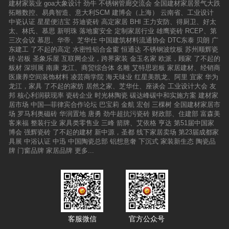
建材家装业
goa大象设计
劲牛
不锈钢管廊交流会
全国建材家居景气大跌
拓雕数控、易典智造、意大利SCM
建博会（上海）
云南省、工业设计
中瓷认证
星星便洁宝
芬迪瓷砖
高定家居
BHI
王力安防、得厨卫、好太
太、林氏、慕思
新明珠
落地窗安全
定制家居行业
雄鹰瓷砖
RCEP、第
三次会议
慕思、华帝、芝华仕
中国建筑材料流通协会
DTC东泰
贝朗
广
东建工
了不起的高定
水密性铝合金窗
恒通达
不锈钢波纹板
苏州顺辉瓷
砖·岩板
圣象乐屋
互联网企业，跨界家装
金玉名家
欧派，顾家
了不起的
板材
深圳展
南康
龙江、商贸综合体
名雕
艾特思岩板
家居建材、经销商
医康养空间装饰材料
凌芸商学院
海天味业
红星美凯龙、阿里
宜家
华为
龙江，家具
了不起的家纺
居然之家、芝华仕、座谈会
工业设计大会
友
邦
核心利润获现率
瓷砖企业
时光林陶瓷
碳达峰碳中和实施方案
建材家
居市场
中国—菲律宾合作论坛
巴宝莉
金航
宏创
三棵树
全国建材家居市
场
罗马利奥磁砖
华润置地
唐勇
劲牛超抗污瓷砖
财政部、住建部
富森美
客来福
整装行业
家具类零售业
三峰
箭牌、艾依格
亨达
第51届中国家
博会
强辉瓷砖
了不起的建材
新中源，圣都
线下家居卖场
第23届成都家
具展
中浴认证
中迅
中国陶瓷总部
铝想意奢
下沉式
家装新生态
陶瓷品
牌
门窗品牌
家居品牌
更多...
客服微信
官方公众号