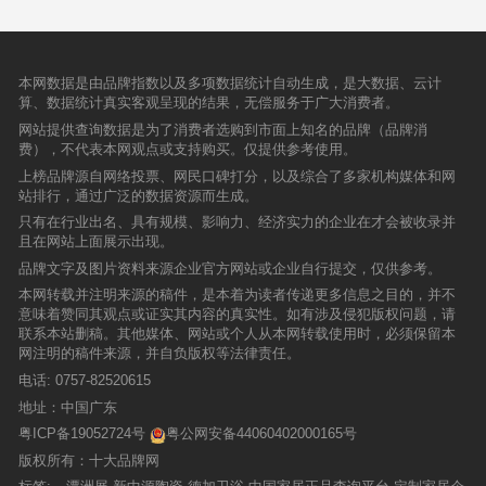
本网数据是由品牌指数以及多项数据统计自动生成，是大数据、云计
算、数据统计真实客观呈现的结果，无偿服务于广大消费者。
网站提供查询数据是为了消费者选购到市面上知名的品牌（品牌消
费），不代表本网观点或支持购买。仅提供参考使用。
上榜品牌源自网络投票、网民口碑打分，以及综合了多家机构媒体和网
站排行，通过广泛的数据资源而生成。
只有在行业出名、具有规模、影响力、经济实力的企业在才会被收录并
且在网站上面展示出现。
品牌文字及图片资料来源企业官方网站或企业自行提交，仅供参考。
本网转载并注明来源的稿件，是本着为读者传递更多信息之目的，并不
意味着赞同其观点或证实其内容的真实性。如有涉及侵犯版权问题，请
联系本站删稿。其他媒体、网站或个人从本网转载使用时，必须保留本
网注明的稿件来源，并自负版权等法律责任。
电话:
0757-82520615
地址：中国广东
粤ICP备19052724号
粤公网安备44060402000165号
版权所有：十大品牌网