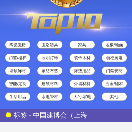
陶瓷瓷砖
卫浴洁具
家具
地板/地面
门窗/楼梯
照明灯饰
装饰木材
橱柜厨电
墙顶饰材
家纺布艺
床垫用品
门禁安防
智能/定制
建筑材料
外墙材料
五金/辅材
生活用品
水电管材
大/小家电
其他
标签 - 中国建博会（上海