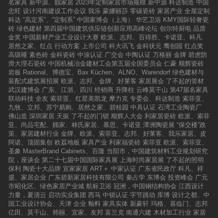
名家具
新中源、靓家居
2023年定制家居市场规模
新中源
科达制造
中国
忠旺
设计河南建设工作会议
我乐
蒙娜丽莎
零碳瓷砖
家居产业
全屋定制
科达
“高定系”、“定制系”
中国家博会（上海）
华艺卫浴
KMY国际轻奢瓷
砖
绿色建材
第四届中国建筑供应链创新应用高峰论坛
创尔特厨电
品质
金奖
中国新材产业工业设计大赛
欧派、志邦、百得胜、卡诺亚、科凡
居然之家、红点
行动方案
上市公司
科大讯飞
金科状元
鹰创园
红点奖
高级哑
素色砖
金科瓷砖
中涂认证
广交会
中陶认证
万格丽
金牌
碧虎防
滑大理石瓷砖
中国机械冶金建材工会第五届全国委员会
仁豪
顺辉瓷砖
岩板
Rational、博德宝、Bax Küchen、ALNO、Warendorf
绿色建材与
装配式建筑展招展
欧派、志邦、金牌、好莱客
家居展会
了不起的管材
武汉建博会
广东、江浙、四川
经销商
升降柱
云峰莫干山
第47届名家具
联动科技
全友
索菲亚、红星美凯龙
摩力克
专委会、科达制造
索菲亚、
九牧、立邦、苏宁易购、居然之家、碧桂园
中具认证
石湾工业陶瓷厂
佛山造
深圳家居
天振
了不起的门锁
顺辉人大会
利家居瓷砖
欧派、索菲
亚、尚品宅配、顾家、林氏家居、慕思、卡诺亚
潭洲陶瓷展
“保交楼”政
策、家居建材行业
金牌、欧派、索菲亚、志邦、好莱客、我乐家居、皮
阿诺、顶固集创
欧荔地板
家具产业
利家福瓷砖
索菲亚
欧派、索菲亚、
圣象
MasterBrand Cabinets、百隆
当阳市，中国建筑材料工业规划研究
院，座谈会
第二十七届中国国际家具展
上海时尚家居展
了不起的照明
保利
陶瓷十大品牌
宜家家居
ART＋
中家认证
广东省民政厅
科凡、祥
盛、家居企业
广东碧新家居科技有限公司
秦占学
东博会
投资峰会
广元
市昭化区、绿色家居产业城
航标卫浴
冠洲，中国钢结构协会
江西设计
力量，夏清云
启功实业集团
西马
中锁认证
字节跳动
库博
设计之都、中
国工业设计协会、天津
企业
釉料
家具实体
新豪轩
玛格、喜临门、志邦
亿田、莫干山、韩丽、宜家、友邦
富兰克
南通六建
木材加工行业
家居