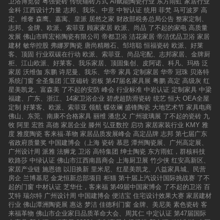
卫浴博览会
粤强瓷砖
传统铺砖方式
AI赋能陶瓷行业
东方雨虹
家居行业
金科
江西设计力量
志邦、我乐、中意
中智认证
统用
菲梵
马可波罗
高
定、维奢
森鹰、嘉寓、皇派
居然之家
财政部税务总局公告
整家定制、
志邦、金牌、欧派、索菲亚
顾家家居
欧派、尚品
了不起的家电
高质量
发展
佛山市晖宏裕陶瓷有限公司
帝都卫浴
洁花家居
帝洁优品卫浴
家居
建材
敏华控股
弗娜罗陶瓷
唐尚精雕石、邹培聪
恒福瓷砖
欧派、好莱
客、顶固
行业双碳在行动
欧派、索菲亚、尚品宅配、志邦家居、金牌厨
柜、江山欧派、好莱客、我乐家居、顶固集创、皮阿诺、科凡、玛格
泛
家居
沃维伽
东鹏
诗尼曼、我乐、华帝
家具
定制家居
华帝
冠珠
贝洛特
系统门窗
全圣集团
汇亚磁砖
岩板
第47届名家具展
粤鹏
高定
高级灰
红
星美凯龙、富森美
了不起的安防
峰会
行业标准
中岩认证
定制家具
中梁
福建、广东、浙江、14家卫浴企业
碧虎超防滑瓷砖
统艺
恒大
OEA全屋
定制
好莱客、欧派、索菲亚
领航
蝶依斓
盛锋陶瓷
大地艺术节
家具电商
佛山、东莞、南康不合格家具
丽维
潘忠义
广州玻璃展
了不起的瓷砖
九
牧
阿里
宏胜
高德
家居企业
滕州
弘亚数控
启功
家居家装行业
KMY
雅
度
雅度陶瓷
客来福·革物
家居品质发展峰会
高定品牌
志邦
第七届广东
省政府质量奖
中国建博会（上海
瓷砖
慕思
潭州陶瓷展、广州高定展、
广州设计周
派雅
法狮龙
卫浴
高特集团
绅士陶瓷
东方雨虹，群核科技
欧路莎
中绿认证
佛山市江西南昌商会
上海厨卫展
竹少侠
红安高新区、
家居产业链
施恩德
以旧换新
里米尼、红星美凯龙、八益家具城、民营
房企
兰博基尼
金龙恒新总部项目
柜猫
第十届上汽设计国际挑战赛
了不
起的门窗
中材认证
芝华仕，客来福
第49届中国家博会
了不起的卫浴
百
艾特
瑞尔特
广州设计周
中国建博会
便洁宝
住宅设计效果大赛
家居建材
行业
佛山潭洲陶瓷展
惠达
梦洁
佳德利门窗
金牌、美尼美
素色瓷砖
客
来福革物
佛山市企业家日品质革命大会、周其仁
中定认证
第47届国际