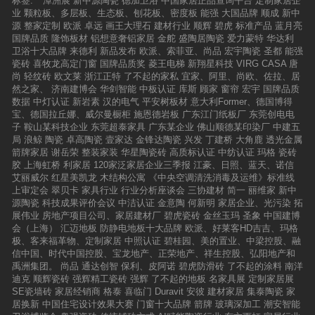
标签:
潭洲展
新中源陶瓷
德加卫浴
中国家居正品查询平台
定制家居企
业
颗粒板、多层板、生态板、刨花板、密度板
能强
大国品牌
顺成
新中
源
整家定制
欧派
卓远
画王大理石
建材行业
顺辉
碧虎
标准产品
蓝月亮
国牌品质
隆饰板材
铝想意奢铝家居
金舵
盛陶居陶瓷
爱力蒙特
华达利
卫浴十大品牌
来德利
新品发布
欧派、索菲亚、尚品
宏宇陶瓷
圣都
能强
瓷砖
喜牧龙高定门窗
国牌品质奖
菱王电梯
新翔星科技
VIRG CASA
唐
尚
轻纹砖
欧文莱
浙江正特
了不起的家私
宜家、阿里、尚欧、佐拉、居
然之家、
济南建博会
华剑智能
中板认证
库斯
顾家
窗帘
宏宇
国牌品质
数据
中灯认证
新岩素
汉的电气
平安树板材
意大利Former、德国博得
宝、德国拉丘娜、威尔曼橱柜
施恩德岩板
广东江门纸板厂
东莞创电电
子
鞍山某科技企业
东莞超泰家具
广东某企业
佛山顺德某印染厂
中建五
局
浪鲸
陶瓷
卓高陶瓷
壹家达
金锋达陶瓷
兴发
丁建桥
大角鹿
透光金属
箭牌家居
谢岳荣
整装家装
华星陶瓷砖
高质标认证
中纺认证
玛格
瓷砖
胶
上海虹桥
利家居
120家泛家居企业三季报
江豪、日照、蓝天、诺信
艾丽威尔
红星美凯龙
木结构公寓
《中央空调清洗消毒及运维》标准线
上审定会
翠贝卡
家具行业
行业分析座谈会
三协建材
简一
丽维家
新中
源陶瓷
科技成果评价会议
中洁认证
金意陶
何新明
家居企业、光污染
拓
展伟业
房地产项目公司、家居建材厂
碧虎瓷砖
金丝玉玛
圣象
中国建博
会（上海）
汇迈地板
防静电地板十大品牌
欧派、好莱客HD吉吉、玛格
极、客来福革物、定制家居
中照认证
碧桂园、美的置业、中梁控股、融
信中国、时代中国控股、宝龙地产、正荣地产、祥生控股、弘阳地产和
禹洲集团。
尚品
通达创智
保利、皮阿诺
碧虎防滑砖
了不起的涂料
南洋
迪克
顺辉瓷砖
强辉精工瓷砖
强辉
了不起的地板
名家具展
定制家居展
SE瓷墙砖
家居经销商
格泰
喜临门
Duravit
安彼
建材家居
集泰陶瓷
家
居换新
中国住宅设计效果大赛
门窗十大品牌
箭牌
玻璃深加工
潮安智能