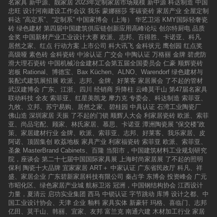
名家具
新中源、靓家居
2023年定制家居市场规模
新中源
科达制造
中国
忠旺
设计河南建设工作会议
我乐
蒙娜丽莎
零碳瓷砖
家居产业
全屋定制
科达
“高定系”、“定制系”
中国家博会（上海）
华艺卫浴
KMY国际轻奢瓷
砖
绿色建材
第四届中国建筑供应链创新应用高峰论坛
创尔特厨电
品质
金奖
中国新材产业工业设计大赛
欧派、志邦、百得胜、卡诺亚、科凡
居然之家、红点
行动方案
上市公司
科大讯飞
金科状元
鹰创园
红点奖
高级哑
素色砖
金科瓷砖
中涂认证
广交会
中陶认证
万格丽
金牌
碧虎防
滑大理石瓷砖
中国机械冶金建材工会第五届全国委员会
仁豪
顺辉瓷砖
岩板
Rational、博德宝、Bax Küchen、ALNO、Warendorf
绿色建材与
装配式建筑展招展
欧派、志邦、金牌、好莱客
家居展会
了不起的管材
武汉建博会
广东、江浙、四川
经销商
升降柱
云峰莫干山
第47届名家具
联动科技
全友
索菲亚、红星美凯龙
摩力克
专委会、科达制造
索菲亚、
九牧、立邦、苏宁易购、居然之家、碧桂园
中具认证
石湾工业陶瓷厂
佛山造
深圳家居
天振
了不起的门锁
顺辉人大会
利家居瓷砖
欧派、索菲
亚、尚品宅配、顾家、林氏家居、慕思、卡诺亚
潭洲陶瓷展
“保交楼”政
策、家居建材行业
金牌、欧派、索菲亚、志邦、好莱客、我乐家居、皮
阿诺、顶固集创
欧荔地板
家具产业
利家福瓷砖
索菲亚
欧派、索菲亚、
圣象
MasterBrand Cabinets、百隆
当阳市，中国建筑材料工业规划研究
院，座谈会
第二十七届中国国际家具展
上海时尚家居展
了不起的照明
保利
陶瓷十大品牌
宜家家居
ART＋
中家认证
广东省民政厅
科凡、祥
盛、家居企业
广东碧新家居科技有限公司
秦占学
东博会
投资峰会
广元
市昭化区、绿色家居产业城
航标卫浴
冠洲，中国钢结构协会
江西设计
力量，夏清云
启功实业集团
西马
中锁认证
字节跳动
库博
设计之都、中
国工业设计协会、天津
企业
釉料
家具实体
新豪轩
玛格、喜临门、志邦
亿田、莫干山、韩丽、宜家、友邦
富兰克
南通六建
木材加工行业
家居