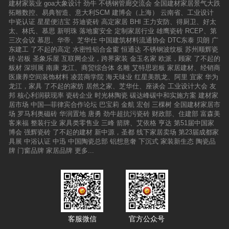
建材家装业
goa大象设计
劲牛
不锈钢管廊交流会
全国建材家居景气大跌
拓雕数控、易典智造、意大利SCM
建博会（上海）
云南省、工业设计
中瓷认证
星星便洁宝
芬迪瓷砖
高定家居
BHI
王力安防、得厨卫、好太
太、林氏、慕思
新明珠
落地窗安全
定制家居行业
雄鹰瓷砖
RCEP、第
三次会议
慕思、华帝、芝华仕
中国建筑材料流通协会
DTC东泰
贝朗
广
东建工
了不起的高定
水密性铝合金窗
恒通达
不锈钢波纹板
苏州顺辉瓷
砖·岩板
圣象乐屋
互联网企业，跨界家装
金玉名家
欧派，顾家
了不起的
板材
深圳展
南康
龙江、商贸综合体
名雕
艾特思岩板
家居建材、经销商
医康养空间装饰材料
凌芸商学院
海天味业
红星美凯龙、阿里
宜家
华为
龙江，家具
了不起的家纺
居然之家、芝华仕、座谈会
工业设计大会
友
邦
核心利润获现率
瓷砖企业
时光林陶瓷
碳达峰碳中和实施方案
建材家
居市场
中国—菲律宾合作论坛
巴宝莉
金航
宏创
三棵树
全国建材家居市
场
罗马利奥磁砖
华润置地
唐勇
劲牛超抗污瓷砖
财政部、住建部
富森美
客来福
整装行业
家具类零售业
三峰
箭牌、艾依格
亨达
第51届中国家
博会
强辉瓷砖
了不起的建材
新中源，圣都
线下家居卖场
第23届成都家
具展
中浴认证
中迅
中国陶瓷总部
铝想意奢
下沉式
家装新生态
陶瓷品
牌
门窗品牌
家居品牌
更多...
客服微信
官方公众号