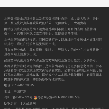
本网数据是由品牌指数以及多项数据统计自动生成，是大数据、云计
算、数据统计真实客观呈现的结果，无偿服务于广大消费者。
网站提供查询数据是为了消费者选购到市面上知名的品牌（品牌消
费），不代表本网观点或支持购买。仅提供参考使用。
上榜品牌源自网络投票、网民口碑打分，以及综合了多家机构媒体和网
站排行，通过广泛的数据资源而生成。
只有在行业出名、具有规模、影响力、经济实力的企业在才会被收录并
且在网站上面展示出现。
品牌文字及图片资料来源企业官方网站或企业自行提交，仅供参考。
本网转载并注明来源的稿件，是本着为读者传递更多信息之目的，并不
意味着赞同其观点或证实其内容的真实性。如有涉及侵犯版权问题，请
联系本站删稿。其他媒体、网站或个人从本网转载使用时，必须保留本
网注明的稿件来源，并自负版权等法律责任。
电话:
0757-82520615
地址：中国广东
粤ICP备19052724号
粤公网安备44060402000165号
版权所有：十大品牌网