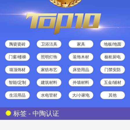
陶瓷瓷砖
卫浴洁具
家具
地板/地面
门窗/楼梯
照明灯饰
装饰木材
橱柜厨电
墙顶饰材
家纺布艺
床垫用品
门禁安防
智能/定制
建筑材料
外墙材料
五金/辅材
生活用品
水电管材
大/小家电
其他
标签 - 中陶认证