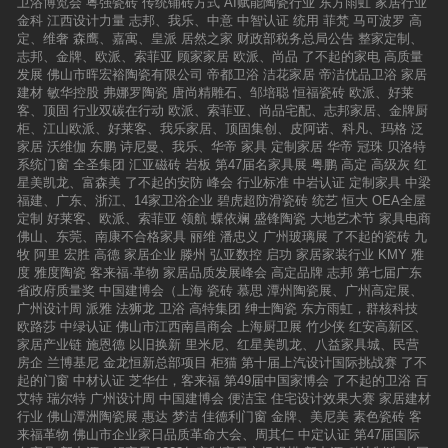
卫浴博览会
粤强瓷砖
传统铺砖方式
AI赋能陶瓷行业
东方雨虹
家居行业
金科
江西设计力量
志邦、我乐、中意
中智认证
统用
菲梵
马可波罗
高
定、维奢
森鹰、嘉寓、皇派
居然之家
财政部税务总局公告
整家定制、
志邦、金牌、欧派、索菲亚
顾家家居
欧派、尚品
了不起的家电
高质量
发展
佛山市晖宏裕陶瓷有限公司
帝都卫浴
洁花家居
帝洁优品卫浴
家居
建材
敏华控股
弗娜罗陶瓷
唐尚精雕石、邹培聪
恒福瓷砖
欧派、好莱
客、顶固
行业双碳在行动
欧派、索菲亚、尚品宅配、志邦家居、金牌厨
柜、江山欧派、好莱客、我乐家居、顶固集创、皮阿诺、科凡、玛格
泛
家居
沃维伽
东鹏
诗尼曼、我乐、华帝
家具
定制家居
华帝
冠珠
贝洛特
系统门窗
全圣集团
汇亚磁砖
岩板
第47届名家具展
粤鹏
高定
高级灰
红
星美凯龙、富森美
了不起的安防
峰会
行业标准
中岩认证
定制家具
中梁
福建、广东、浙江、14家卫浴企业
碧虎超防滑瓷砖
统艺
恒大
OEA全屋
定制
好莱客、欧派、索菲亚
领航
蝶依斓
盛锋陶瓷
大地艺术节
家具电商
佛山、东莞、南康不合格家具
丽维
潘忠义
广州玻璃展
了不起的瓷砖
九
牧
阿里
宏胜
高德
家居企业
滕州
弘亚数控
启功
家居家装行业
KMY
雅
度
雅度陶瓷
客来福·革物
家居品质发展峰会
高定品牌
志邦
第七届广东
省政府质量奖
中国建博会（上海
瓷砖
慕思
潭州陶瓷展、广州高定展、
广州设计周
派雅
法狮龙
卫浴
高特集团
绅士陶瓷
东方雨虹，群核科技
欧路莎
中绿认证
佛山市江西南昌商会
上海厨卫展
竹少侠
红安高新区、
家居产业链
施恩德
以旧换新
里米尼、红星美凯龙、八益家具城、民营
房企
兰博基尼
金龙恒新总部项目
柜猫
第十届上汽设计国际挑战赛
了不
起的门窗
中材认证
芝华仕，客来福
第49届中国家博会
了不起的卫浴
百
艾特
瑞尔特
广州设计周
中国建博会
便洁宝
住宅设计效果大赛
家居建材
行业
佛山潭洲陶瓷展
惠达
梦洁
佳德利门窗
金牌、美尼美
素色瓷砖
客
来福革物
佛山市企业家日品质革命大会、周其仁
中定认证
第47届国际