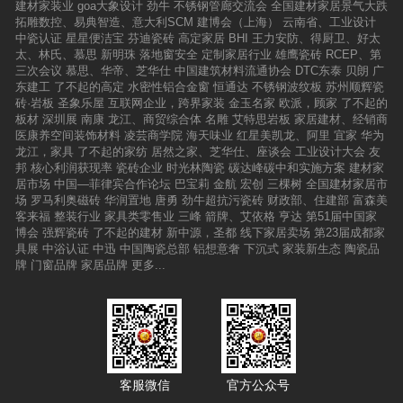
建材家装业
goa大象设计
劲牛
不锈钢管廊交流会
全国建材家居景气大跌
拓雕数控、易典智造、意大利SCM
建博会（上海）
云南省、工业设计
中瓷认证
星星便洁宝
芬迪瓷砖
高定家居
BHI
王力安防、得厨卫、好太
太、林氏、慕思
新明珠
落地窗安全
定制家居行业
雄鹰瓷砖
RCEP、第
三次会议
慕思、华帝、芝华仕
中国建筑材料流通协会
DTC东泰
贝朗
广
东建工
了不起的高定
水密性铝合金窗
恒通达
不锈钢波纹板
苏州顺辉瓷
砖·岩板
圣象乐屋
互联网企业，跨界家装
金玉名家
欧派，顾家
了不起的
板材
深圳展
南康
龙江、商贸综合体
名雕
艾特思岩板
家居建材、经销商
医康养空间装饰材料
凌芸商学院
海天味业
红星美凯龙、阿里
宜家
华为
龙江，家具
了不起的家纺
居然之家、芝华仕、座谈会
工业设计大会
友
邦
核心利润获现率
瓷砖企业
时光林陶瓷
碳达峰碳中和实施方案
建材家
居市场
中国—菲律宾合作论坛
巴宝莉
金航
宏创
三棵树
全国建材家居市
场
罗马利奥磁砖
华润置地
唐勇
劲牛超抗污瓷砖
财政部、住建部
富森美
客来福
整装行业
家具类零售业
三峰
箭牌、艾依格
亨达
第51届中国家
博会
强辉瓷砖
了不起的建材
新中源，圣都
线下家居卖场
第23届成都家
具展
中浴认证
中迅
中国陶瓷总部
铝想意奢
下沉式
家装新生态
陶瓷品
牌
门窗品牌
家居品牌
更多...
客服微信
官方公众号