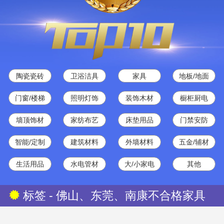
陶瓷瓷砖
卫浴洁具
家具
地板/地面
门窗/楼梯
照明灯饰
装饰木材
橱柜厨电
墙顶饰材
家纺布艺
床垫用品
门禁安防
智能/定制
建筑材料
外墙材料
五金/辅材
生活用品
水电管材
大/小家电
其他
标签 - 佛山、东莞、南康不合格家具