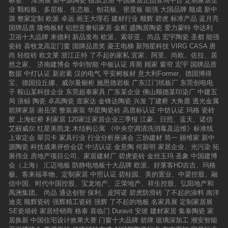
标签:
潭洲展
新中源陶瓷
德加卫浴
中国家居正品查询平台
定制家居企
业
颗粒板、多层板、生态板、刨花板、密度板
能强
大国品牌
顺成
新中
源
整家定制
欧派
卓远
画王大理石
建材行业
顺辉
碧虎
标准产品
蓝月亮
国牌品质
隆饰板材
铝想意奢铝家居
金舵
盛陶居陶瓷
爱力蒙特
华达利
卫浴十大品牌
来德利
新品发布
欧派、索菲亚、尚品
宏宇陶瓷
圣都
能强
瓷砖
喜牧龙高定门窗
国牌品质奖
菱王电梯
新翔星科技
VIRG CASA
唐
尚
轻纹砖
欧文莱
浙江正特
了不起的家私
宜家、阿里、尚欧、佐拉、居
然之家、
济南建博会
华剑智能
中板认证
库斯
顾家
窗帘
宏宇
国牌品质
数据
中灯认证
新岩素
汉的电气
平安树板材
意大利Former、德国博得
宝、德国拉丘娜、威尔曼橱柜
施恩德岩板
广东江门纸板厂
东莞创电电
子
鞍山某科技企业
东莞超泰家具
广东某企业
佛山顺德某印染厂
中建五
局
浪鲸
陶瓷
卓高陶瓷
壹家达
金锋达陶瓷
兴发
丁建桥
大角鹿
透光金属
箭牌家居
谢岳荣
整装家装
华星陶瓷砖
高质标认证
中纺认证
玛格
瓷砖
胶
上海虹桥
利家居
120家泛家居企业三季报
江豪、日照、蓝天、诺信
艾丽威尔
红星美凯龙
木结构公寓
《中央空调清洗消毒及运维》标准线
上审定会
翠贝卡
家具行业
行业分析座谈会
三协建材
简一
丽维家
新中
源陶瓷
科技成果评价会议
中洁认证
金意陶
何新明
家居企业、光污染
拓
展伟业
房地产项目公司、家居建材厂
碧虎瓷砖
金丝玉玛
圣象
中国建博
会（上海）
汇迈地板
防静电地板十大品牌
欧派、好莱客HD吉吉、玛格
极、客来福革物、定制家居
中照认证
碧桂园、美的置业、中梁控股、融
信中国、时代中国控股、宝龙地产、正荣地产、祥生控股、弘阳地产和
禹洲集团。
尚品
通达创智
保利、皮阿诺
碧虎防滑砖
了不起的涂料
南洋
迪克
顺辉瓷砖
强辉精工瓷砖
强辉
了不起的地板
名家具展
定制家居展
SE瓷墙砖
家居经销商
格泰
喜临门
Duravit
安彼
建材家居
集泰陶瓷
家
居换新
中国住宅设计效果大赛
门窗十大品牌
箭牌
玻璃深加工
潮安智能