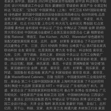
名家具
新中源、靓家居
2023年定制家居市场规模
新中源
科达制造
中国
忠旺
设计河南建设工作会议
我乐
蒙娜丽莎
零碳瓷砖
家居产业
全屋定制
科达
“高定系”、“定制系”
中国家博会（上海）
华艺卫浴
KMY国际轻奢瓷
砖
绿色建材
第四届中国建筑供应链创新应用高峰论坛
创尔特厨电
品质
金奖
中国新材产业工业设计大赛
欧派、志邦、百得胜、卡诺亚、科凡
居然之家、红点
行动方案
上市公司
科大讯飞
金科状元
鹰创园
红点奖
高级哑
素色砖
金科瓷砖
中涂认证
广交会
中陶认证
万格丽
金牌
碧虎防
滑大理石瓷砖
中国机械冶金建材工会第五届全国委员会
仁豪
顺辉瓷砖
岩板
Rational、博德宝、Bax Küchen、ALNO、Warendorf
绿色建材与
装配式建筑展招展
欧派、志邦、金牌、好莱客
家居展会
了不起的管材
武汉建博会
广东、江浙、四川
经销商
升降柱
云峰莫干山
第47届名家具
联动科技
全友
索菲亚、红星美凯龙
摩力克
专委会、科达制造
索菲亚、
九牧、立邦、苏宁易购、居然之家、碧桂园
中具认证
石湾工业陶瓷厂
佛山造
深圳家居
天振
了不起的门锁
顺辉人大会
利家居瓷砖
欧派、索菲
亚、尚品宅配、顾家、林氏家居、慕思、卡诺亚
潭洲陶瓷展
“保交楼”政
策、家居建材行业
金牌、欧派、索菲亚、志邦、好莱客、我乐家居、皮
阿诺、顶固集创
欧荔地板
家具产业
利家福瓷砖
索菲亚
欧派、索菲亚、
圣象
MasterBrand Cabinets、百隆
当阳市，中国建筑材料工业规划研究
院，座谈会
第二十七届中国国际家具展
上海时尚家居展
了不起的照明
保利
陶瓷十大品牌
宜家家居
ART＋
中家认证
广东省民政厅
科凡、祥
盛、家居企业
广东碧新家居科技有限公司
秦占学
东博会
投资峰会
广元
市昭化区、绿色家居产业城
航标卫浴
冠洲，中国钢结构协会
江西设计
力量，夏清云
启功实业集团
西马
中锁认证
字节跳动
库博
设计之都、中
国工业设计协会、天津
企业
釉料
家具实体
新豪轩
玛格、喜临门、志邦
亿田、莫干山、韩丽、宜家、友邦
富兰克
南通六建
木材加工行业
家居