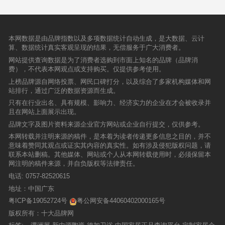
本网数据是由品牌指数以及多项数据统计自动生成，是大数据、云计
算、数据统计真实客观呈现的结果，无偿服务于广大消费者。
网站提供查询数据是为了消费者选购到市面上知名的品牌（品牌消
费），不代表本网观点或支持购买。仅提供参考使用。
上榜品牌源自网络投票、网民口碑打分，以及综合了多家机构媒体和网
站排行，通过广泛的数据资源而生成。
只有在行业出名、具有规模、影响力、经济实力的企业在才会被收录并
且在网站上面展示出现。
品牌文字及图片资料来源企业官方网站或企业自行提交，仅供参考。
本网转载并注明来源的稿件，是本着为读者传递更多信息之目的，并不
意味着赞同其观点或证实其内容的真实性。如有涉及侵犯版权问题，请
联系本站删稿。其他媒体、网站或个人从本网转载使用时，必须保留本
网注明的稿件来源，并自负版权等法律责任。
电话:
0757-82520615
地址：中国广东
粤ICP备19052724号
粤公网安备44060402000165号
版权所有：十大品牌网