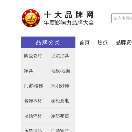
十大品牌网
年度影响力品牌大全
品牌分类
首页
热点
品牌资
陶瓷瓷砖
卫浴洁具
家具
地板/地面
门窗/楼梯
照明灯饰
装饰木材
橱柜厨电
墙顶饰材
家纺布艺
床垫用品
门禁安防