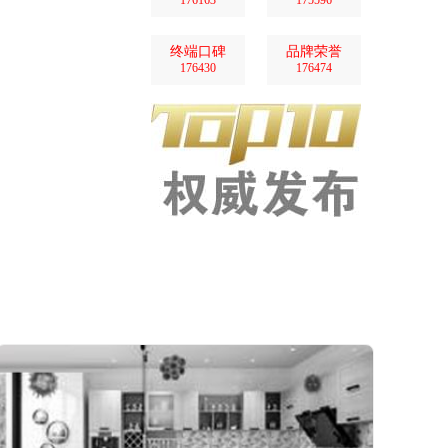
176163
175596
终端口碑
品牌荣誉
176430
176474