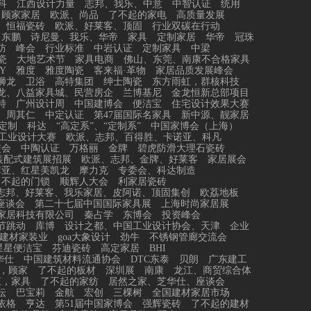
科
江西设计力量
志邦、我乐、中意
中智认证
统用
顾家家居
欧派、尚品
了不起的家电
高质量发展
恒福瓷砖
欧派、好莱客、顶固
行业双碳在行动
东鹏
诗尼曼、我乐、华帝
家具
定制家居
华帝
冠珠
防
峰会
行业标准
中岩认证
定制家具
中梁
瓷
大地艺术节
家具电商
佛山、东莞、南康不合格家具
Y
雅度
雅度陶瓷
客来福·革物
家居品质发展峰会
狮龙
卫浴
高特集团
绅士陶瓷
东方雨虹，群核科技
龙、八益家具城、民营房企
兰博基尼
金龙恒新总部项目
特
广州设计周
中国建博会
便洁宝
住宅设计效果大赛
、周其仁
中定认证
第47届国际名家具
新中源、靓家居
定制
科达
“高定系”、“定制系”
中国家博会（上海）
工业设计大赛
欧派、志邦、百得胜、卡诺亚、科凡
交会
中陶认证
万格丽
金牌
碧虎防滑大理石瓷砖
装配式建筑展招展
欧派、志邦、金牌、好莱客
家居展会
菲亚、红星美凯龙
摩力克
专委会、科达制造
了不起的门锁
顺辉人大会
利家居瓷砖
志邦、好莱客、我乐家居、皮阿诺、顶固集创
欧荔地板
座谈会
第二十七届中国国际家具展
上海时尚家居展
家居科技有限公司
秦占学
东博会
投资峰会
节跳动
库博
设计之都、中国工业设计协会、天津
企业
建材家装业
goa大象设计
劲牛
不锈钢管廊交流会
星星便洁宝
芬迪瓷砖
高定家居
BHI
华仕
中国建筑材料流通协会
DTC东泰
贝朗
广东建工
，顾家
了不起的板材
深圳展
南康
龙江、商贸综合体
江，家具
了不起的家纺
居然之家、芝华仕、座谈会
坛
巴宝莉
金航
宏创
三棵树
全国建材家居市场
依格
亨达
第51届中国家博会
强辉瓷砖
了不起的建材