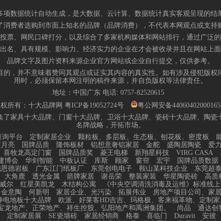
多项数据统计自动生成，是大数据、云计算、数据统计真实客观呈现的结
了消费者选购到市面上知名的品牌（品牌消费），不代表本网观点或支持
投票、网民口碑打分，以及综合了多家机构媒体和网站排行，通过广泛的
出名、具有规模、影响力、经济实力的企业在才会被收录并且在网站上面
品牌文字及图片资料来源企业官方网站或企业自行提交，仅供参考。
目的，并不意味着赞同其观点或证实其内容的真实性。如有涉及侵犯版权
用时，必须保留本网注明的稿件来源，并自负版权等法律责任。
地址：中国广东 电话:
0757-82520615
版权所有：十大品牌网
粤ICP备19052724号
粤公网安备4406040200016
集了家具十大品牌、门窗十大品牌、卫浴十大品牌、瓷砖十大品牌、陶瓷
名牌战略，开拓市场。
查询平台
定制家居企业
颗粒板、多层板、生态板、刨花板、密度板
蓝月亮
国牌品质
隆饰板材
铝想意奢铝家居
金舵
盛陶居陶瓷
爱
喜牧龙高定门窗
国牌品质奖
菱王电梯
新翔星科技
VIRG CASA
建博会
华剑智能
中板认证
库斯
顾家
窗帘
宏宇
国牌品质数据
施恩德岩板
广东江门纸板厂
东莞创电电子
鞍山某科技企业
东莞超
大角鹿
透光金属
箭牌家居
谢岳荣
整装家装
华星陶瓷砖
高质
威尔
红星美凯龙
木结构公寓
《中央空调清洗消毒及运维》标准线上
金意陶
何新明
家居企业、光污染
拓展伟业
房地产项目公司、家
静电地板十大品牌
欧派、好莱客HD吉吉、玛格极、客来福革物、定制家
宝龙地产、正荣地产、祥生控股、弘阳地产和禹洲集团。
尚品
通达创
定制家居展
SE瓷墙砖
家居经销商
格泰
喜临门
Duravit
安彼