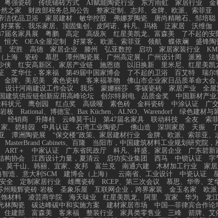
粤强瓷砖
传统铺砖方式
AI赋能陶瓷行业
东方雨虹
家居行业
金
居然之家
财政部税务总局公告
整家定制、志邦、金牌、欧派、索菲亚
帝洁优品卫浴
家居建材
敏华控股
弗娜罗陶瓷
唐尚精雕石、邹培聪
、好莱客、我乐家居、顶固集创、皮阿诺、科凡、玛格
泛家居
沃维伽
47届名家具展
粤鹏
高定
高级灰
红星美凯龙、富森美
了不起的安
恒大
OEA全屋定制
好莱客、欧派、索菲亚
领航
蝶依斓
盛锋陶
里
宏胜
高德
家居企业
滕州
弘亚数控
启功
家居家装行业
KM
（上海
瓷砖
慕思
潭州陶瓷展、广州高定展、广州设计周
派雅
法
少侠
红安高新区、家居产业链
施恩德
以旧换新
里米尼、红星美凯
证
芝华仕，客来福
第49届中国家博会
了不起的卫浴
百艾特
瑞尔
金牌、美尼美
素色瓷砖
客来福革物
佛山市企业家日品质革命大会
设计河南建设工作会议
我乐
蒙娜丽莎
零碳瓷砖
家居产业
全屋
国建筑供应链创新应用高峰论坛
创尔特厨电
品质金奖
中国新材产业
金科状元
鹰创园
红点奖
高级哑
素色砖
金科瓷砖
中涂认证
广
岩板
Rational、博德宝、Bax Küchen、ALNO、Warendorf
绿色建材与
川
经销商
升降柱
云峰莫干山
第47届名家具
联动科技
全友
索
之家、碧桂园
中具认证
石湾工业陶瓷厂
佛山造
深圳家居
天振
亚
潭洲陶瓷展
“保交楼”政策、家居建材行业
金牌、欧派、索菲亚、
MasterBrand Cabinets、百隆
当阳市，中国建筑材料工业规划研究院，
ART＋
中家认证
广东省民政厅
科凡、祥盛、家居企业
广东碧新
结构协会
江西设计力量，夏清云
启功实业集团
西马
中锁认证
字
、莫干山、韩丽、宜家、友邦
富兰克
南通六建
木材加工行业
家居
智造、意大利SCM
建博会（上海）
云南省、工业设计
中瓷认证
安全
定制家居行业
雄鹰瓷砖
RCEP、第三次会议
慕思、华帝、芝
苏州顺辉瓷砖·岩板
圣象乐屋
互联网企业，跨界家装
金玉名家
欧派
装饰材料
凌芸商学院
海天味业
红星美凯龙、阿里
宜家
华为
龙
光林陶瓷
碳达峰碳中和实施方案
建材家居市场
中国—菲律宾合作论
、住建部
富森美
客来福
整装行业
家具类零售业
三峰
箭牌、艾