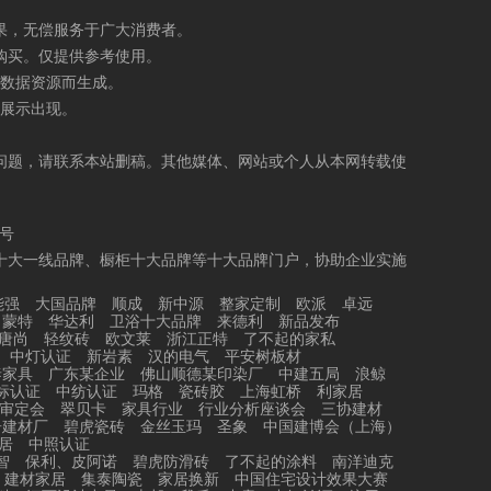
果，无偿服务于广大消费者。
购买。仅提供参考使用。
数据资源而生成。
展示出现。
问题，请联系本站删稿。其他媒体、网站或个人从本网转载使
5号
十大一线品牌、橱柜十大品牌等十大品牌门户，协助企业实施
能强
大国品牌
顺成
新中源
整家定制
欧派
卓远
力蒙特
华达利
卫浴十大品牌
来德利
新品发布
唐尚
轻纹砖
欧文莱
浙江正特
了不起的家私
中灯认证
新岩素
汉的电气
平安树板材
泰家具
广东某企业
佛山顺德某印染厂
中建五局
浪鲸
标认证
中纺认证
玛格
瓷砖胶
上海虹桥
利家居
审定会
翠贝卡
家具行业
行业分析座谈会
三协建材
居建材厂
碧虎瓷砖
金丝玉玛
圣象
中国建博会（上海）
居
中照认证
智
保利、皮阿诺
碧虎防滑砖
了不起的涂料
南洋迪克
建材家居
集泰陶瓷
家居换新
中国住宅设计效果大赛