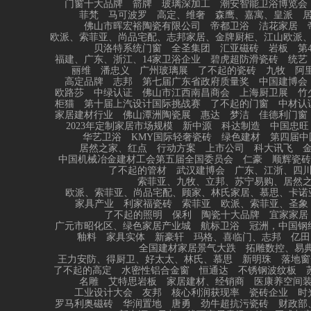
门窗十大品牌
箭牌
玻璃深加工
潮安智能卫浴博览会
菲梵
马可波罗
高定、维奢
森鹰、嘉寓、皇派
佛山市晖宏裕陶瓷有限公司
帝都卫浴
洁花家居
欧派、索菲亚、尚品宅配、志邦家居、金牌厨柜、江山欧派
贝洛特系统门窗
全圣集团
汇亚磁砖
岩板
第
福建、广东、浙江、14家卫浴企业
碧虎超防滑瓷砖
统艺
丽维
潘忠义
广州玻璃展
了不起的瓷砖
九牧
阿
高定品牌
志邦
第七届广东省政府质量奖
中国建博会
欧路莎
中绿认证
佛山市江西南昌商会
上海厨卫展
竹
柜猫
第十届上汽设计国际挑战赛
了不起的门窗
中材认
家居建材行业
佛山潭洲陶瓷展
惠达
梦洁
佳德利门窗
2023年定制家居市场规模
新中源
科达制造
中国忠旺
华艺卫浴
KMY国际轻奢瓷砖
绿色建材
第四届中
居然之家、红点
行动方案
上市公司
科大讯飞
中国机械冶金建材工会第五届全国委员会
仁豪
顺辉瓷砖
了不起的管材
武汉建博会
广东、江浙、四
索菲亚、九牧、立邦、苏宁易购、居然
欧派、索菲亚、尚品宅配、顾家、林氏家居、慕思、卡诺
家具产业
利家福瓷砖
索菲亚
欧派、索菲亚、圣象
了不起的照明
保利
陶瓷十大品牌
宜家家居
广元市昭化区、绿色家居产业城
航标卫浴
冠洲，中国钢
釉料
家具实体
新豪轩
玛格、喜临门、志邦
亿田
全国建材家居景气大跌
拓雕数控、易典
王力安防、得厨卫、好太太、林氏、慕思
新明珠
落地窗
了不起的高定
水密性铝合金窗
恒通达
不锈钢波纹板
名雕
艾特思岩板
家居建材、经销商
医康养空间
工业设计大会
友邦
核心利润获现率
瓷砖企业
时
罗马利奥磁砖
华润置地
唐勇
劲牛超抗污瓷砖
财政部