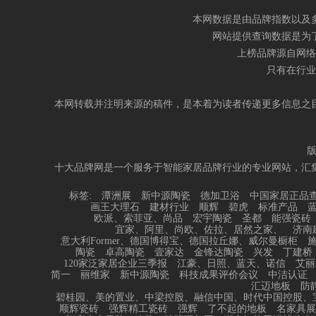
本网数据是由品牌指数以及
网站提供查询数据是为
上榜品牌源自网络
只有在行业
本网转载并注明来源的稿件，是本着为读者传递更多信息之
十大品牌网是一个服务于智能家居品牌行业的专业网站，汇
标签:
潭洲展
新中源陶瓷
德加卫浴
中国家居正品
画王大理石
建材行业
顺辉
碧虎
标准产品
欧派、索菲亚、尚品
宏宇陶瓷
圣都
能强瓷砖
宜家、阿里、尚欧、佐拉、居然之家、
济南
意大利Former、德国博得宝、德国拉丘娜、威尔曼橱柜
陶瓷
卓高陶瓷
壹家达
金锋达陶瓷
兴发
丁建桥
120家泛家居企业三季报
江豪、日照、蓝天、诺信
艾丽
简一
丽维家
新中源陶瓷
科技成果评价会议
中洁认证
汇迈地板
防
碧桂园、美的置业、中梁控股、融信中国、时代中国控股、
顺辉瓷砖
强辉精工瓷砖
强辉
了不起的地板
名家具展