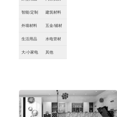
智能/定制
建筑材料
外墙材料
五金/辅材
生活用品
水电管材
大/小家电
其他