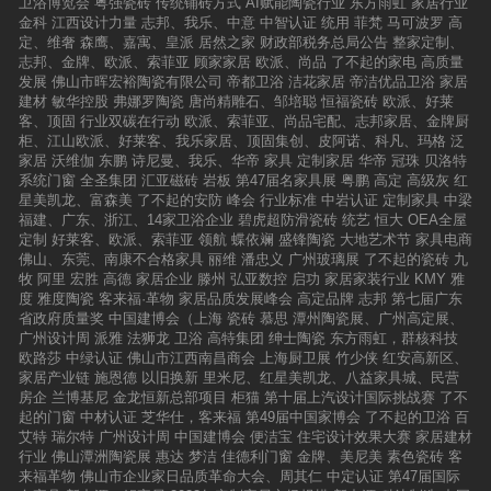
卫浴博览会
粤强瓷砖
传统铺砖方式
AI赋能陶瓷行业
东方雨虹
家居行业
金科
江西设计力量
志邦、我乐、中意
中智认证
统用
菲梵
马可波罗
高
定、维奢
森鹰、嘉寓、皇派
居然之家
财政部税务总局公告
整家定制、
志邦、金牌、欧派、索菲亚
顾家家居
欧派、尚品
了不起的家电
高质量
发展
佛山市晖宏裕陶瓷有限公司
帝都卫浴
洁花家居
帝洁优品卫浴
家居
建材
敏华控股
弗娜罗陶瓷
唐尚精雕石、邹培聪
恒福瓷砖
欧派、好莱
客、顶固
行业双碳在行动
欧派、索菲亚、尚品宅配、志邦家居、金牌厨
柜、江山欧派、好莱客、我乐家居、顶固集创、皮阿诺、科凡、玛格
泛
家居
沃维伽
东鹏
诗尼曼、我乐、华帝
家具
定制家居
华帝
冠珠
贝洛特
系统门窗
全圣集团
汇亚磁砖
岩板
第47届名家具展
粤鹏
高定
高级灰
红
星美凯龙、富森美
了不起的安防
峰会
行业标准
中岩认证
定制家具
中梁
福建、广东、浙江、14家卫浴企业
碧虎超防滑瓷砖
统艺
恒大
OEA全屋
定制
好莱客、欧派、索菲亚
领航
蝶依斓
盛锋陶瓷
大地艺术节
家具电商
佛山、东莞、南康不合格家具
丽维
潘忠义
广州玻璃展
了不起的瓷砖
九
牧
阿里
宏胜
高德
家居企业
滕州
弘亚数控
启功
家居家装行业
KMY
雅
度
雅度陶瓷
客来福·革物
家居品质发展峰会
高定品牌
志邦
第七届广东
省政府质量奖
中国建博会（上海
瓷砖
慕思
潭州陶瓷展、广州高定展、
广州设计周
派雅
法狮龙
卫浴
高特集团
绅士陶瓷
东方雨虹，群核科技
欧路莎
中绿认证
佛山市江西南昌商会
上海厨卫展
竹少侠
红安高新区、
家居产业链
施恩德
以旧换新
里米尼、红星美凯龙、八益家具城、民营
房企
兰博基尼
金龙恒新总部项目
柜猫
第十届上汽设计国际挑战赛
了不
起的门窗
中材认证
芝华仕，客来福
第49届中国家博会
了不起的卫浴
百
艾特
瑞尔特
广州设计周
中国建博会
便洁宝
住宅设计效果大赛
家居建材
行业
佛山潭洲陶瓷展
惠达
梦洁
佳德利门窗
金牌、美尼美
素色瓷砖
客
来福革物
佛山市企业家日品质革命大会、周其仁
中定认证
第47届国际