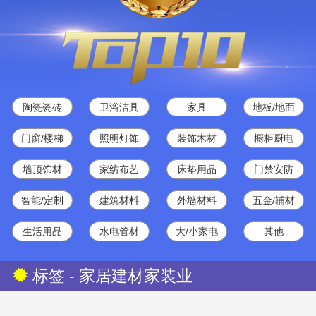
陶瓷瓷砖
卫浴洁具
家具
地板/地面
门窗/楼梯
照明灯饰
装饰木材
橱柜厨电
墙顶饰材
家纺布艺
床垫用品
门禁安防
智能/定制
建筑材料
外墙材料
五金/辅材
生活用品
水电管材
大/小家电
其他
标签 - 家居建材家装业