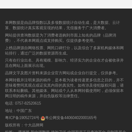
本网数据是由品牌指数以及多项数据统计自动生成，是大数据、云计
算、数据统计真实客观呈现的结果，无偿服务于广大消费者。
网站提供查询数据是为了消费者选购到市面上知名的品牌（品牌消
费），不代表本网观点或支持购买。仅提供参考使用。
上榜品牌源自网络投票、网民口碑打分，以及综合了多家机构媒体和网
站排行，通过广泛的数据资源而生成。
只有在行业出名、具有规模、影响力、经济实力的企业在才会被收录并
且在网站上面展示出现。
品牌文字及图片资料来源企业官方网站或企业自行提交，仅供参考。
本网转载并注明来源的稿件，是本着为读者传递更多信息之目的，并不
意味着赞同其观点或证实其内容的真实性。如有涉及侵犯版权问题，请
联系本站删稿。其他媒体、网站或个人从本网转载使用时，必须保留本
网注明的稿件来源，并自负版权等法律责任。
电话:
0757-82520615
地址：中国广东
粤ICP备19052724号
粤公网安备44060402000165号
版权所有：十大品牌网