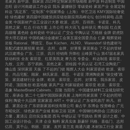
名家具
新中源、靓家居
2023年定制家居市场规模
新中源
科达制造
中国
忠旺
设计河南建设工作会议
我乐
蒙娜丽莎
零碳瓷砖
家居产业
全屋定制
科达
“高定系”、“定制系”
中国家博会（上海）
华艺卫浴
KMY国际轻奢瓷
砖
绿色建材
第四届中国建筑供应链创新应用高峰论坛
创尔特厨电
品质
金奖
中国新材产业工业设计大赛
欧派、志邦、百得胜、卡诺亚、科凡
居然之家、红点
行动方案
上市公司
科大讯飞
金科状元
鹰创园
红点奖
高级哑
素色砖
金科瓷砖
中涂认证
广交会
中陶认证
万格丽
金牌
碧虎防
滑大理石瓷砖
中国机械冶金建材工会第五届全国委员会
仁豪
顺辉瓷砖
岩板
Rational、博德宝、Bax Küchen、ALNO、Warendorf
绿色建材与
装配式建筑展招展
欧派、志邦、金牌、好莱客
家居展会
了不起的管材
武汉建博会
广东、江浙、四川
经销商
升降柱
云峰莫干山
第47届名家具
联动科技
全友
索菲亚、红星美凯龙
摩力克
专委会、科达制造
索菲亚、
九牧、立邦、苏宁易购、居然之家、碧桂园
中具认证
石湾工业陶瓷厂
佛山造
深圳家居
天振
了不起的门锁
顺辉人大会
利家居瓷砖
欧派、索菲
亚、尚品宅配、顾家、林氏家居、慕思、卡诺亚
潭洲陶瓷展
“保交楼”政
策、家居建材行业
金牌、欧派、索菲亚、志邦、好莱客、我乐家居、皮
阿诺、顶固集创
欧荔地板
家具产业
利家福瓷砖
索菲亚
欧派、索菲亚、
圣象
MasterBrand Cabinets、百隆
当阳市，中国建筑材料工业规划研究
院，座谈会
第二十七届中国国际家具展
上海时尚家居展
了不起的照明
保利
陶瓷十大品牌
宜家家居
ART＋
中家认证
广东省民政厅
科凡、祥
盛、家居企业
广东碧新家居科技有限公司
秦占学
东博会
投资峰会
广元
市昭化区、绿色家居产业城
航标卫浴
冠洲，中国钢结构协会
江西设计
力量，夏清云
启功实业集团
西马
中锁认证
字节跳动
库博
设计之都、中
国工业设计协会、天津
企业
釉料
家具实体
新豪轩
玛格、喜临门、志邦
亿田、莫干山、韩丽、宜家、友邦
富兰克
南通六建
木材加工行业
家居