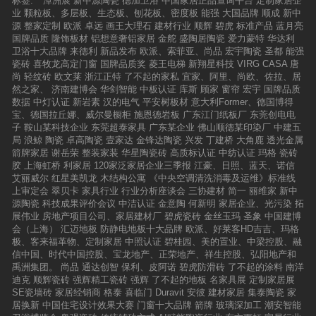
标签:
潭洲展
新中源陶瓷
德加卫浴
中国家居正品查询平台
定制家居企
业
颗粒板、多层板、生态板、刨花板、密度板
能强
大国品牌
顺成
新中
源
整家定制
欧派
卓远
画王大理石
建材行业
顺辉
碧虎
标准产品
蓝月亮
国牌品质
隆饰板材
铝想意奢铝家居
金舵
盛陶居陶瓷
爱力蒙特
华达利
卫浴十大品牌
来德利
新品发布
欧派、索菲亚、尚品
宏宇陶瓷
圣都
能强
瓷砖
喜牧龙高定门窗
国牌品质奖
菱王电梯
新翔星科技
VIRG CASA
唐
尚
轻纹砖
欧文莱
浙江正特
了不起的家私
宜家、阿里、尚欧、佐拉、居
然之家、
济南建博会
华剑智能
中板认证
库斯
顾家
窗帘
宏宇
国牌品质
数据
中灯认证
新岩素
汉的电气
平安树板材
意大利Former、德国博得
宝、德国拉丘娜、威尔曼橱柜
施恩德岩板
广东江门纸板厂
东莞创电电
子
鞍山某科技企业
东莞超泰家具
广东某企业
佛山顺德某印染厂
中建五
局
浪鲸
陶瓷
卓高陶瓷
壹家达
金锋达陶瓷
兴发
丁建桥
大角鹿
透光金属
箭牌家居
谢岳荣
整装家装
华星陶瓷砖
高质标认证
中纺认证
玛格
瓷砖
胶
上海虹桥
利家居
120家泛家居企业三季报
江豪、日照、蓝天、诺信
艾丽威尔
红星美凯龙
木结构公寓
《中央空调清洗消毒及运维》标准线
上审定会
翠贝卡
家具行业
行业分析座谈会
三协建材
简一
丽维家
新中
源陶瓷
科技成果评价会议
中洁认证
金意陶
何新明
家居企业、光污染
拓
展伟业
房地产项目公司、家居建材厂
碧虎瓷砖
金丝玉玛
圣象
中国建博
会（上海）
汇迈地板
防静电地板十大品牌
欧派、好莱客HD吉吉、玛格
极、客来福革物、定制家居
中照认证
碧桂园、美的置业、中梁控股、融
信中国、时代中国控股、宝龙地产、正荣地产、祥生控股、弘阳地产和
禹洲集团。
尚品
通达创智
保利、皮阿诺
碧虎防滑砖
了不起的涂料
南洋
迪克
顺辉瓷砖
强辉精工瓷砖
强辉
了不起的地板
名家具展
定制家居展
SE瓷墙砖
家居经销商
格泰
喜临门
Duravit
安彼
建材家居
集泰陶瓷
家
居换新
中国住宅设计效果大赛
门窗十大品牌
箭牌
玻璃深加工
潮安智能