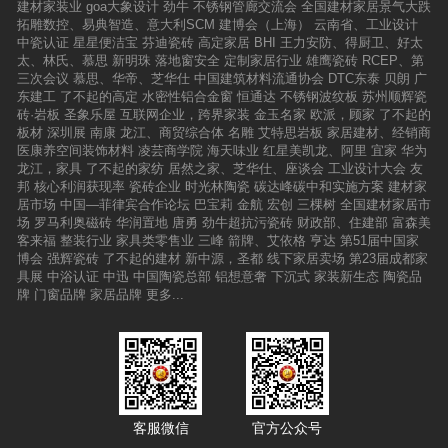
建材家装业
goa大象设计
劲牛
不锈钢管廊交流会
全国建材家居景气大跌
拓雕数控、易典智造、意大利SCM
建博会（上海）
云南省、工业设计
中瓷认证
星星便洁宝
芬迪瓷砖
高定家居
BHI
王力安防、得厨卫、好太
太、林氏、慕思
新明珠
落地窗安全
定制家居行业
雄鹰瓷砖
RCEP、第
三次会议
慕思、华帝、芝华仕
中国建筑材料流通协会
DTC东泰
贝朗
广
东建工
了不起的高定
水密性铝合金窗
恒通达
不锈钢波纹板
苏州顺辉瓷
砖·岩板
圣象乐屋
互联网企业，跨界家装
金玉名家
欧派，顾家
了不起的
板材
深圳展
南康
龙江、商贸综合体
名雕
艾特思岩板
家居建材、经销商
医康养空间装饰材料
凌芸商学院
海天味业
红星美凯龙、阿里
宜家
华为
龙江，家具
了不起的家纺
居然之家、芝华仕、座谈会
工业设计大会
友
邦
核心利润获现率
瓷砖企业
时光林陶瓷
碳达峰碳中和实施方案
建材家
居市场
中国—菲律宾合作论坛
巴宝莉
金航
宏创
三棵树
全国建材家居市
场
罗马利奥磁砖
华润置地
唐勇
劲牛超抗污瓷砖
财政部、住建部
富森美
客来福
整装行业
家具类零售业
三峰
箭牌、艾依格
亨达
第51届中国家
博会
强辉瓷砖
了不起的建材
新中源，圣都
线下家居卖场
第23届成都家
具展
中浴认证
中迅
中国陶瓷总部
铝想意奢
下沉式
家装新生态
陶瓷品
牌
门窗品牌
家居品牌
更多...
客服微信
官方公众号