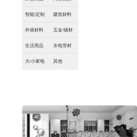
智能/定制
建筑材料
外墙材料
五金/辅材
生活用品
水电管材
大/小家电
其他