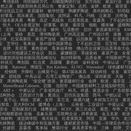
粤强瓷砖
传统铺砖方式
AI赋能陶瓷行业
东方雨虹
家居行业
金
居然之家
财政部税务总局公告
整家定制、志邦、金牌、欧派、索菲亚
帝洁优品卫浴
家居建材
敏华控股
弗娜罗陶瓷
唐尚精雕石、邹培聪
、好莱客、我乐家居、顶固集创、皮阿诺、科凡、玛格
泛家居
沃维伽
47届名家具展
粤鹏
高定
高级灰
红星美凯龙、富森美
了不起的安
恒大
OEA全屋定制
好莱客、欧派、索菲亚
领航
蝶依斓
盛锋陶
里
宏胜
高德
家居企业
滕州
弘亚数控
启功
家居家装行业
KM
（上海
瓷砖
慕思
潭州陶瓷展、广州高定展、广州设计周
派雅
法
少侠
红安高新区、家居产业链
施恩德
以旧换新
里米尼、红星美凯
证
芝华仕，客来福
第49届中国家博会
了不起的卫浴
百艾特
瑞尔
金牌、美尼美
素色瓷砖
客来福革物
佛山市企业家日品质革命大会
设计河南建设工作会议
我乐
蒙娜丽莎
零碳瓷砖
家居产业
全屋
国建筑供应链创新应用高峰论坛
创尔特厨电
品质金奖
中国新材产业
金科状元
鹰创园
红点奖
高级哑
素色砖
金科瓷砖
中涂认证
广
岩板
Rational、博德宝、Bax Küchen、ALNO、Warendorf
绿色建材与
川
经销商
升降柱
云峰莫干山
第47届名家具
联动科技
全友
索
之家、碧桂园
中具认证
石湾工业陶瓷厂
佛山造
深圳家居
天振
亚
潭洲陶瓷展
“保交楼”政策、家居建材行业
金牌、欧派、索菲亚、
MasterBrand Cabinets、百隆
当阳市，中国建筑材料工业规划研究院，
ART＋
中家认证
广东省民政厅
科凡、祥盛、家居企业
广东碧新
结构协会
江西设计力量，夏清云
启功实业集团
西马
中锁认证
字
、莫干山、韩丽、宜家、友邦
富兰克
南通六建
木材加工行业
家居
智造、意大利SCM
建博会（上海）
云南省、工业设计
中瓷认证
安全
定制家居行业
雄鹰瓷砖
RCEP、第三次会议
慕思、华帝、芝
苏州顺辉瓷砖·岩板
圣象乐屋
互联网企业，跨界家装
金玉名家
欧派
装饰材料
凌芸商学院
海天味业
红星美凯龙、阿里
宜家
华为
龙
光林陶瓷
碳达峰碳中和实施方案
建材家居市场
中国—菲律宾合作论
、住建部
富森美
客来福
整装行业
家具类零售业
三峰
箭牌、艾