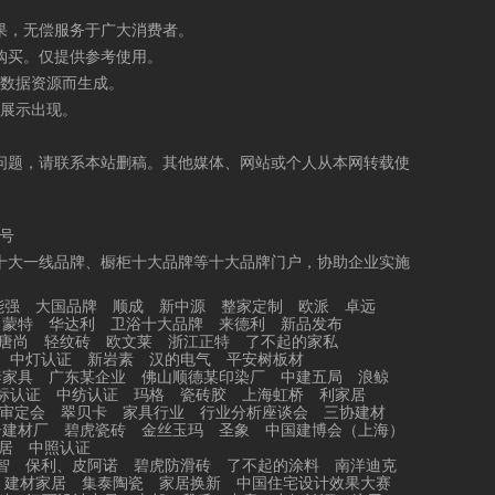
果，无偿服务于广大消费者。
购买。仅提供参考使用。
数据资源而生成。
展示出现。
问题，请联系本站删稿。其他媒体、网站或个人从本网转载使
5号
十大一线品牌、橱柜十大品牌等十大品牌门户，协助企业实施
能强
大国品牌
顺成
新中源
整家定制
欧派
卓远
力蒙特
华达利
卫浴十大品牌
来德利
新品发布
唐尚
轻纹砖
欧文莱
浙江正特
了不起的家私
中灯认证
新岩素
汉的电气
平安树板材
泰家具
广东某企业
佛山顺德某印染厂
中建五局
浪鲸
标认证
中纺认证
玛格
瓷砖胶
上海虹桥
利家居
审定会
翠贝卡
家具行业
行业分析座谈会
三协建材
居建材厂
碧虎瓷砖
金丝玉玛
圣象
中国建博会（上海）
居
中照认证
智
保利、皮阿诺
碧虎防滑砖
了不起的涂料
南洋迪克
建材家居
集泰陶瓷
家居换新
中国住宅设计效果大赛