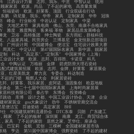
科
江西设计力量
志邦、我乐、中意
中智认证
统用
顾家家居
欧派、尚品
了不起的家电
高质量发展
恒福瓷砖
欧派、好莱客、顶固
行业双碳在行动
东鹏
诗尼曼、我乐、华帝
家具
定制家居
华帝
冠珠
防
峰会
行业标准
中岩认证
定制家具
中梁
瓷
大地艺术节
家具电商
佛山、东莞、南康不合格家具
Y
雅度
雅度陶瓷
客来福·革物
家居品质发展峰会
狮龙
卫浴
高特集团
绅士陶瓷
东方雨虹，群核科技
龙、八益家具城、民营房企
兰博基尼
金龙恒新总部项目
特
广州设计周
中国建博会
便洁宝
住宅设计效果大赛
、周其仁
中定认证
第47届国际名家具
新中源、靓家居
定制
科达
“高定系”、“定制系”
中国家博会（上海）
工业设计大赛
欧派、志邦、百得胜、卡诺亚、科凡
交会
中陶认证
万格丽
金牌
碧虎防滑大理石瓷砖
装配式建筑展招展
欧派、志邦、金牌、好莱客
家居展会
菲亚、红星美凯龙
摩力克
专委会、科达制造
了不起的门锁
顺辉人大会
利家居瓷砖
志邦、好莱客、我乐家居、皮阿诺、顶固集创
欧荔地板
座谈会
第二十七届中国国际家具展
上海时尚家居展
家居科技有限公司
秦占学
东博会
投资峰会
节跳动
库博
设计之都、中国工业设计协会、天津
企业
建材家装业
goa大象设计
劲牛
不锈钢管廊交流会
星星便洁宝
芬迪瓷砖
高定家居
BHI
华仕
中国建筑材料流通协会
DTC东泰
贝朗
广东建工
，顾家
了不起的板材
深圳展
南康
龙江、商贸综合体
江，家具
了不起的家纺
居然之家、芝华仕、座谈会
坛
巴宝莉
金航
宏创
三棵树
全国建材家居市场
依格
亨达
第51届中国家博会
强辉瓷砖
了不起的建材