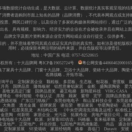
多项数据统计自动生成，是大数据、云计算、数据统计真实客观呈现的结
了消费者选购到市面上知名的品牌（品牌消费），不代表本网观点或支持
投票、网民口碑打分，以及综合了多家机构媒体和网站排行，通过广泛的
出名、具有规模、影响力、经济实力的企业在才会被收录并且在网站上面
品牌文字及图片资料来源企业官方网站或企业自行提交，仅供参考。
目的，并不意味着赞同其观点或证实其内容的真实性。如有涉及侵犯版权
用时，必须保留本网注明的稿件来源，并自负版权等法律责任。
地址：中国广东 电话:
0757-82520615
版权所有：十大品牌网
粤ICP备19052724号
粤公网安备4406040200016
集了家具十大品牌、门窗十大品牌、卫浴十大品牌、瓷砖十大品牌、陶瓷
名牌战略，开拓市场。
查询平台
定制家居企业
颗粒板、多层板、生态板、刨花板、密度板
蓝月亮
国牌品质
隆饰板材
铝想意奢铝家居
金舵
盛陶居陶瓷
爱
喜牧龙高定门窗
国牌品质奖
菱王电梯
新翔星科技
VIRG CASA
建博会
华剑智能
中板认证
库斯
顾家
窗帘
宏宇
国牌品质数据
施恩德岩板
广东江门纸板厂
东莞创电电子
鞍山某科技企业
东莞超
大角鹿
透光金属
箭牌家居
谢岳荣
整装家装
华星陶瓷砖
高质
威尔
红星美凯龙
木结构公寓
《中央空调清洗消毒及运维》标准线上
金意陶
何新明
家居企业、光污染
拓展伟业
房地产项目公司、家
静电地板十大品牌
欧派、好莱客HD吉吉、玛格极、客来福革物、定制家
宝龙地产、正荣地产、祥生控股、弘阳地产和禹洲集团。
尚品
通达创
定制家居展
SE瓷墙砖
家居经销商
格泰
喜临门
Duravit
安彼