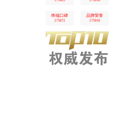
175605
175038
终端口碑
品牌荣誉
175872
175916