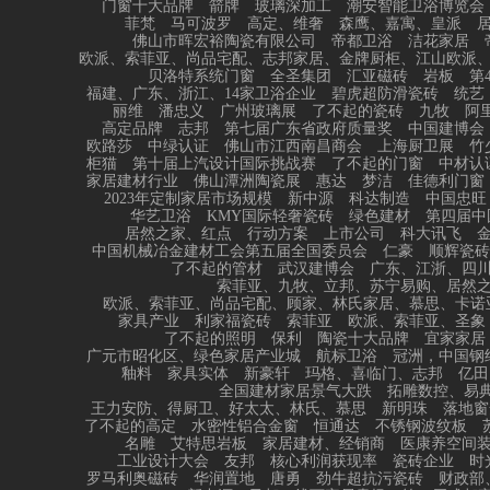
门窗十大品牌
箭牌
玻璃深加工
潮安智能卫浴博览会
菲梵
马可波罗
高定、维奢
森鹰、嘉寓、皇派
佛山市晖宏裕陶瓷有限公司
帝都卫浴
洁花家居
欧派、索菲亚、尚品宅配、志邦家居、金牌厨柜、江山欧派
贝洛特系统门窗
全圣集团
汇亚磁砖
岩板
第
福建、广东、浙江、14家卫浴企业
碧虎超防滑瓷砖
统艺
丽维
潘忠义
广州玻璃展
了不起的瓷砖
九牧
阿
高定品牌
志邦
第七届广东省政府质量奖
中国建博会
欧路莎
中绿认证
佛山市江西南昌商会
上海厨卫展
竹
柜猫
第十届上汽设计国际挑战赛
了不起的门窗
中材认
家居建材行业
佛山潭洲陶瓷展
惠达
梦洁
佳德利门窗
2023年定制家居市场规模
新中源
科达制造
中国忠旺
华艺卫浴
KMY国际轻奢瓷砖
绿色建材
第四届中
居然之家、红点
行动方案
上市公司
科大讯飞
中国机械冶金建材工会第五届全国委员会
仁豪
顺辉瓷砖
了不起的管材
武汉建博会
广东、江浙、四
索菲亚、九牧、立邦、苏宁易购、居然
欧派、索菲亚、尚品宅配、顾家、林氏家居、慕思、卡诺
家具产业
利家福瓷砖
索菲亚
欧派、索菲亚、圣象
了不起的照明
保利
陶瓷十大品牌
宜家家居
广元市昭化区、绿色家居产业城
航标卫浴
冠洲，中国钢
釉料
家具实体
新豪轩
玛格、喜临门、志邦
亿田
全国建材家居景气大跌
拓雕数控、易典
王力安防、得厨卫、好太太、林氏、慕思
新明珠
落地窗
了不起的高定
水密性铝合金窗
恒通达
不锈钢波纹板
名雕
艾特思岩板
家居建材、经销商
医康养空间
工业设计大会
友邦
核心利润获现率
瓷砖企业
时
罗马利奥磁砖
华润置地
唐勇
劲牛超抗污瓷砖
财政部