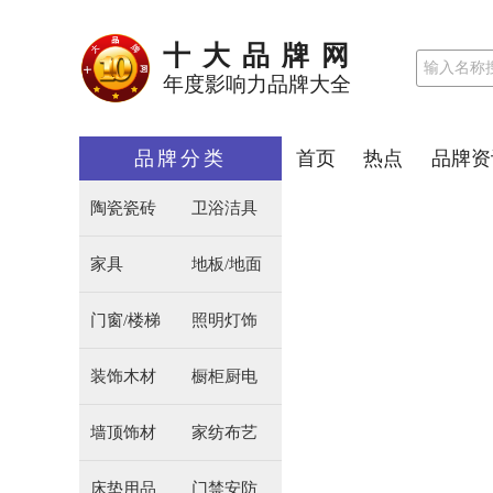
十大品牌网
年度影响力品牌大全
品牌分类
首页
热点
品牌资
陶瓷瓷砖
卫浴洁具
家具
地板/地面
门窗/楼梯
照明灯饰
装饰木材
橱柜厨电
墙顶饰材
家纺布艺
床垫用品
门禁安防