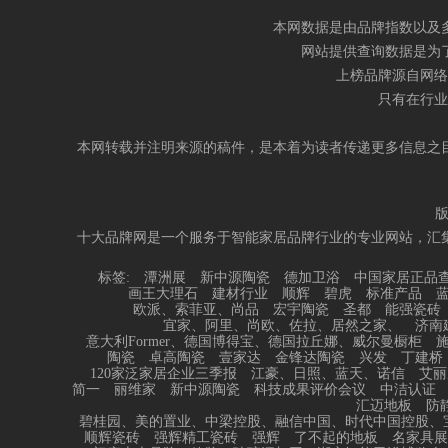
本网数据是由品牌指数以及
网站提供查询数据是为
上榜品牌源自网络
只有在行业
本网转载并注明来源的稿件，是本着为读者传递更多信息之
十大品牌网是一个服务于智能家居品牌行业的专业网站，汇
标签:
潭洲展
新中源陶瓷
德加卫浴
中国家居正品
画王大理石
建材行业
顺辉
碧虎
标准产品
欧派、索菲亚、尚品
宏宇陶瓷
圣都
能强瓷砖
宜家、阿里、尚欧、佐拉、居然之家、
济南
意大利Former、德国博得宝、德国拉丘娜、威尔曼橱柜
陶瓷
卓高陶瓷
壹家达
金锋达陶瓷
兴发
丁建桥
120家泛家居企业三季报
江豪、日照、蓝天、诺信
艾丽
简一
丽维家
新中源陶瓷
科技成果评价会议
中洁认证
汇迈地板
防
碧桂园、美的置业、中梁控股、融信中国、时代中国控股、
顺辉瓷砖
强辉精工瓷砖
强辉
了不起的地板
名家具展