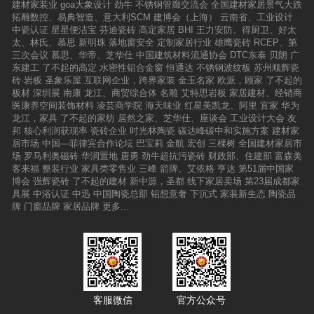
建材家装业
goa大象设计
劲牛
不锈钢管廊交流会
全国建材家居景气大跌
拓雕数控、易典智造、意大利SCM
建博会（上海）
云南省、工业设计
中瓷认证
星星便洁宝
芬迪瓷砖
高定家居
BHI
王力安防、得厨卫、好太
太、林氏、慕思
新明珠
落地窗安全
定制家居行业
雄鹰瓷砖
RCEP、第
三次会议
慕思、华帝、芝华仕
中国建筑材料流通协会
DTC东泰
贝朗
广
东建工
了不起的高定
水密性铝合金窗
恒通达
不锈钢波纹板
苏州顺辉瓷
砖·岩板
圣象乐屋
互联网企业，跨界家装
金玉名家
欧派，顾家
了不起的
板材
深圳展
南康
龙江、商贸综合体
名雕
艾特思岩板
家居建材、经销商
医康养空间装饰材料
凌芸商学院
海天味业
红星美凯龙、阿里
宜家
华为
龙江，家具
了不起的家纺
居然之家、芝华仕、座谈会
工业设计大会
友
邦
核心利润获现率
瓷砖企业
时光林陶瓷
碳达峰碳中和实施方案
建材家
居市场
中国—菲律宾合作论坛
巴宝莉
金航
宏创
三棵树
全国建材家居市
场
罗马利奥磁砖
华润置地
唐勇
劲牛超抗污瓷砖
财政部、住建部
富森美
客来福
整装行业
家具类零售业
三峰
箭牌、艾依格
亨达
第51届中国家
博会
强辉瓷砖
了不起的建材
新中源，圣都
线下家居卖场
第23届成都家
具展
中浴认证
中迅
中国陶瓷总部
铝想意奢
下沉式
家装新生态
陶瓷品
牌
门窗品牌
家居品牌
更多...
客服微信
官方公众号