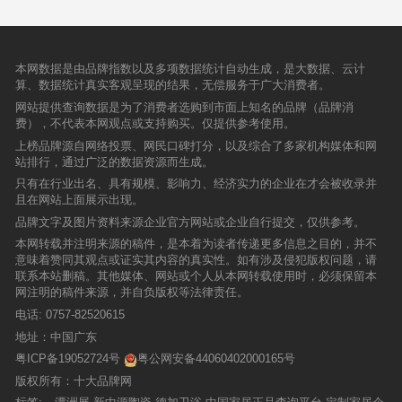
本网数据是由品牌指数以及多项数据统计自动生成，是大数据、云计
算、数据统计真实客观呈现的结果，无偿服务于广大消费者。
网站提供查询数据是为了消费者选购到市面上知名的品牌（品牌消
费），不代表本网观点或支持购买。仅提供参考使用。
上榜品牌源自网络投票、网民口碑打分，以及综合了多家机构媒体和网
站排行，通过广泛的数据资源而生成。
只有在行业出名、具有规模、影响力、经济实力的企业在才会被收录并
且在网站上面展示出现。
品牌文字及图片资料来源企业官方网站或企业自行提交，仅供参考。
本网转载并注明来源的稿件，是本着为读者传递更多信息之目的，并不
意味着赞同其观点或证实其内容的真实性。如有涉及侵犯版权问题，请
联系本站删稿。其他媒体、网站或个人从本网转载使用时，必须保留本
网注明的稿件来源，并自负版权等法律责任。
电话:
0757-82520615
地址：中国广东
粤ICP备19052724号
粤公网安备44060402000165号
版权所有：十大品牌网