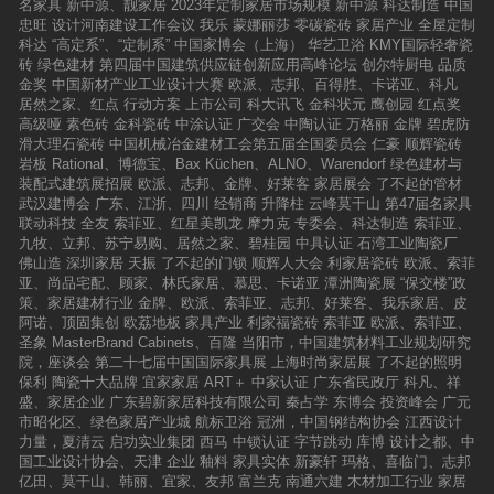
名家具
新中源、靓家居
2023年定制家居市场规模
新中源
科达制造
中国
忠旺
设计河南建设工作会议
我乐
蒙娜丽莎
零碳瓷砖
家居产业
全屋定制
科达
“高定系”、“定制系”
中国家博会（上海）
华艺卫浴
KMY国际轻奢瓷
砖
绿色建材
第四届中国建筑供应链创新应用高峰论坛
创尔特厨电
品质
金奖
中国新材产业工业设计大赛
欧派、志邦、百得胜、卡诺亚、科凡
居然之家、红点
行动方案
上市公司
科大讯飞
金科状元
鹰创园
红点奖
高级哑
素色砖
金科瓷砖
中涂认证
广交会
中陶认证
万格丽
金牌
碧虎防
滑大理石瓷砖
中国机械冶金建材工会第五届全国委员会
仁豪
顺辉瓷砖
岩板
Rational、博德宝、Bax Küchen、ALNO、Warendorf
绿色建材与
装配式建筑展招展
欧派、志邦、金牌、好莱客
家居展会
了不起的管材
武汉建博会
广东、江浙、四川
经销商
升降柱
云峰莫干山
第47届名家具
联动科技
全友
索菲亚、红星美凯龙
摩力克
专委会、科达制造
索菲亚、
九牧、立邦、苏宁易购、居然之家、碧桂园
中具认证
石湾工业陶瓷厂
佛山造
深圳家居
天振
了不起的门锁
顺辉人大会
利家居瓷砖
欧派、索菲
亚、尚品宅配、顾家、林氏家居、慕思、卡诺亚
潭洲陶瓷展
“保交楼”政
策、家居建材行业
金牌、欧派、索菲亚、志邦、好莱客、我乐家居、皮
阿诺、顶固集创
欧荔地板
家具产业
利家福瓷砖
索菲亚
欧派、索菲亚、
圣象
MasterBrand Cabinets、百隆
当阳市，中国建筑材料工业规划研究
院，座谈会
第二十七届中国国际家具展
上海时尚家居展
了不起的照明
保利
陶瓷十大品牌
宜家家居
ART＋
中家认证
广东省民政厅
科凡、祥
盛、家居企业
广东碧新家居科技有限公司
秦占学
东博会
投资峰会
广元
市昭化区、绿色家居产业城
航标卫浴
冠洲，中国钢结构协会
江西设计
力量，夏清云
启功实业集团
西马
中锁认证
字节跳动
库博
设计之都、中
国工业设计协会、天津
企业
釉料
家具实体
新豪轩
玛格、喜临门、志邦
亿田、莫干山、韩丽、宜家、友邦
富兰克
南通六建
木材加工行业
家居