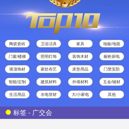
陶瓷瓷砖
卫浴洁具
家具
地板/地面
门窗/楼梯
照明灯饰
装饰木材
橱柜厨电
墙顶饰材
家纺布艺
床垫用品
门禁安防
智能/定制
建筑材料
外墙材料
五金/辅材
生活用品
水电管材
大/小家电
其他
标签 - 广交会