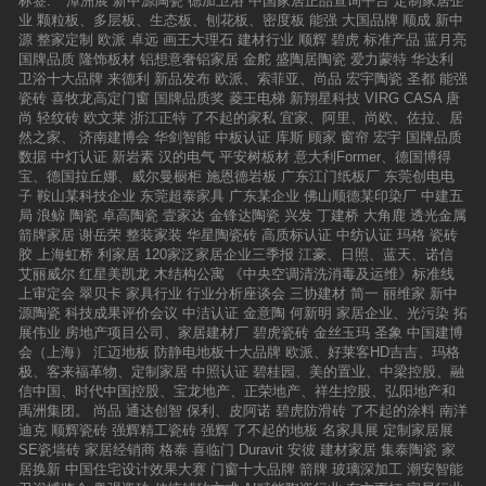
标签:
潭洲展
新中源陶瓷
德加卫浴
中国家居正品查询平台
定制家居企
业
颗粒板、多层板、生态板、刨花板、密度板
能强
大国品牌
顺成
新中
源
整家定制
欧派
卓远
画王大理石
建材行业
顺辉
碧虎
标准产品
蓝月亮
国牌品质
隆饰板材
铝想意奢铝家居
金舵
盛陶居陶瓷
爱力蒙特
华达利
卫浴十大品牌
来德利
新品发布
欧派、索菲亚、尚品
宏宇陶瓷
圣都
能强
瓷砖
喜牧龙高定门窗
国牌品质奖
菱王电梯
新翔星科技
VIRG CASA
唐
尚
轻纹砖
欧文莱
浙江正特
了不起的家私
宜家、阿里、尚欧、佐拉、居
然之家、
济南建博会
华剑智能
中板认证
库斯
顾家
窗帘
宏宇
国牌品质
数据
中灯认证
新岩素
汉的电气
平安树板材
意大利Former、德国博得
宝、德国拉丘娜、威尔曼橱柜
施恩德岩板
广东江门纸板厂
东莞创电电
子
鞍山某科技企业
东莞超泰家具
广东某企业
佛山顺德某印染厂
中建五
局
浪鲸
陶瓷
卓高陶瓷
壹家达
金锋达陶瓷
兴发
丁建桥
大角鹿
透光金属
箭牌家居
谢岳荣
整装家装
华星陶瓷砖
高质标认证
中纺认证
玛格
瓷砖
胶
上海虹桥
利家居
120家泛家居企业三季报
江豪、日照、蓝天、诺信
艾丽威尔
红星美凯龙
木结构公寓
《中央空调清洗消毒及运维》标准线
上审定会
翠贝卡
家具行业
行业分析座谈会
三协建材
简一
丽维家
新中
源陶瓷
科技成果评价会议
中洁认证
金意陶
何新明
家居企业、光污染
拓
展伟业
房地产项目公司、家居建材厂
碧虎瓷砖
金丝玉玛
圣象
中国建博
会（上海）
汇迈地板
防静电地板十大品牌
欧派、好莱客HD吉吉、玛格
极、客来福革物、定制家居
中照认证
碧桂园、美的置业、中梁控股、融
信中国、时代中国控股、宝龙地产、正荣地产、祥生控股、弘阳地产和
禹洲集团。
尚品
通达创智
保利、皮阿诺
碧虎防滑砖
了不起的涂料
南洋
迪克
顺辉瓷砖
强辉精工瓷砖
强辉
了不起的地板
名家具展
定制家居展
SE瓷墙砖
家居经销商
格泰
喜临门
Duravit
安彼
建材家居
集泰陶瓷
家
居换新
中国住宅设计效果大赛
门窗十大品牌
箭牌
玻璃深加工
潮安智能