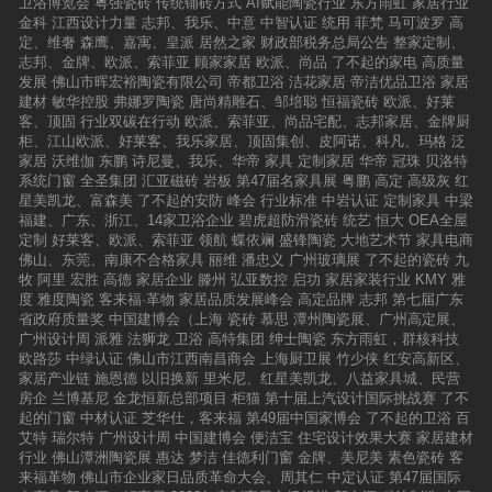
卫浴博览会
粤强瓷砖
传统铺砖方式
AI赋能陶瓷行业
东方雨虹
家居行业
金科
江西设计力量
志邦、我乐、中意
中智认证
统用
菲梵
马可波罗
高
定、维奢
森鹰、嘉寓、皇派
居然之家
财政部税务总局公告
整家定制、
志邦、金牌、欧派、索菲亚
顾家家居
欧派、尚品
了不起的家电
高质量
发展
佛山市晖宏裕陶瓷有限公司
帝都卫浴
洁花家居
帝洁优品卫浴
家居
建材
敏华控股
弗娜罗陶瓷
唐尚精雕石、邹培聪
恒福瓷砖
欧派、好莱
客、顶固
行业双碳在行动
欧派、索菲亚、尚品宅配、志邦家居、金牌厨
柜、江山欧派、好莱客、我乐家居、顶固集创、皮阿诺、科凡、玛格
泛
家居
沃维伽
东鹏
诗尼曼、我乐、华帝
家具
定制家居
华帝
冠珠
贝洛特
系统门窗
全圣集团
汇亚磁砖
岩板
第47届名家具展
粤鹏
高定
高级灰
红
星美凯龙、富森美
了不起的安防
峰会
行业标准
中岩认证
定制家具
中梁
福建、广东、浙江、14家卫浴企业
碧虎超防滑瓷砖
统艺
恒大
OEA全屋
定制
好莱客、欧派、索菲亚
领航
蝶依斓
盛锋陶瓷
大地艺术节
家具电商
佛山、东莞、南康不合格家具
丽维
潘忠义
广州玻璃展
了不起的瓷砖
九
牧
阿里
宏胜
高德
家居企业
滕州
弘亚数控
启功
家居家装行业
KMY
雅
度
雅度陶瓷
客来福·革物
家居品质发展峰会
高定品牌
志邦
第七届广东
省政府质量奖
中国建博会（上海
瓷砖
慕思
潭州陶瓷展、广州高定展、
广州设计周
派雅
法狮龙
卫浴
高特集团
绅士陶瓷
东方雨虹，群核科技
欧路莎
中绿认证
佛山市江西南昌商会
上海厨卫展
竹少侠
红安高新区、
家居产业链
施恩德
以旧换新
里米尼、红星美凯龙、八益家具城、民营
房企
兰博基尼
金龙恒新总部项目
柜猫
第十届上汽设计国际挑战赛
了不
起的门窗
中材认证
芝华仕，客来福
第49届中国家博会
了不起的卫浴
百
艾特
瑞尔特
广州设计周
中国建博会
便洁宝
住宅设计效果大赛
家居建材
行业
佛山潭洲陶瓷展
惠达
梦洁
佳德利门窗
金牌、美尼美
素色瓷砖
客
来福革物
佛山市企业家日品质革命大会、周其仁
中定认证
第47届国际