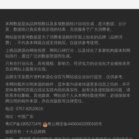
本网数据是由品牌指数以及多项数据统计自动生成，是大数据、云计
算、数据统计真实客观呈现的结果，无偿服务于广大消费者。
网站提供查询数据是为了消费者选购到市面上知名的品牌（品牌消
费），不代表本网观点或支持购买。仅提供参考使用。
上榜品牌源自网络投票、网民口碑打分，以及综合了多家机构媒体和网
站排行，通过广泛的数据资源而生成。
只有在行业出名、具有规模、影响力、经济实力的企业在才会被收录并
且在网站上面展示出现。
品牌文字及图片资料来源企业官方网站或企业自行提交，仅供参考。
本网转载并注明来源的稿件，是本着为读者传递更多信息之目的，并不
意味着赞同其观点或证实其内容的真实性。如有涉及侵犯版权问题，请
联系本站删稿。其他媒体、网站或个人从本网转载使用时，必须保留本
网注明的稿件来源，并自负版权等法律责任。
电话:
0757-82520615
地址：中国广东
粤ICP备19052724号
粤公网安备44060402000165号
版权所有：十大品牌网