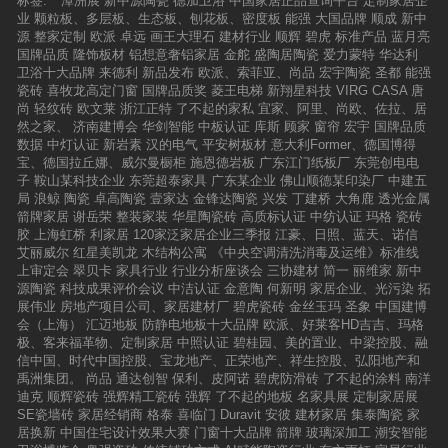
标签:
潭洲展
新中源陶瓷
德加卫浴
中国家居正品查询平台
定制家居企
业
颗粒板、多层板、生态板、刨花板、密度板
能强
大国品牌
顺成
新中
源
整家定制
欧派
卓远
画王大理石
建材行业
顺辉
碧虎
标准产品
蓝月亮
国牌品质
隆饰板材
铝想意奢铝家居
金舵
盛陶居陶瓷
爱力蒙特
华达利
卫浴十大品牌
来德利
新品发布
欧派、索菲亚、尚品
宏宇陶瓷
圣都
能强
瓷砖
喜牧龙高定门窗
国牌品质奖
菱王电梯
新翔星科技
VIRG CASA
唐
尚
轻纹砖
欧文莱
浙江正特
了不起的家私
宜家、阿里、尚欧、佐拉、居
然之家、
济南建博会
华剑智能
中板认证
库斯
顾家
窗帘
宏宇
国牌品质
数据
中灯认证
新岩素
汉的电气
平安树板材
意大利Former、德国博得
宝、德国拉丘娜、威尔曼橱柜
施恩德岩板
广东江门纸板厂
东莞创电电
子
鞍山某科技企业
东莞超泰家具
广东某企业
佛山顺德某印染厂
中建五
局
浪鲸
陶瓷
卓高陶瓷
壹家达
金锋达陶瓷
兴发
丁建桥
大角鹿
透光金属
箭牌家居
谢岳荣
整装家装
华星陶瓷砖
高质标认证
中纺认证
玛格
瓷砖
胶
上海虹桥
利家居
120家泛家居企业三季报
江豪、日照、蓝天、诺信
艾丽威尔
红星美凯龙
木结构公寓
《中央空调清洗消毒及运维》标准线
上审定会
翠贝卡
家具行业
行业分析座谈会
三协建材
简一
丽维家
新中
源陶瓷
科技成果评价会议
中洁认证
金意陶
何新明
家居企业、光污染
拓
展伟业
房地产项目公司、家居建材厂
碧虎瓷砖
金丝玉玛
圣象
中国建博
会（上海）
汇迈地板
防静电地板十大品牌
欧派、好莱客HD吉吉、玛格
极、客来福革物、定制家居
中照认证
碧桂园、美的置业、中梁控股、融
信中国、时代中国控股、宝龙地产、正荣地产、祥生控股、弘阳地产和
禹洲集团。
尚品
通达创智
保利、皮阿诺
碧虎防滑砖
了不起的涂料
南洋
迪克
顺辉瓷砖
强辉精工瓷砖
强辉
了不起的地板
名家具展
定制家居展
SE瓷墙砖
家居经销商
格泰
喜临门
Duravit
安彼
建材家居
集泰陶瓷
家
居换新
中国住宅设计效果大赛
门窗十大品牌
箭牌
玻璃深加工
潮安智能