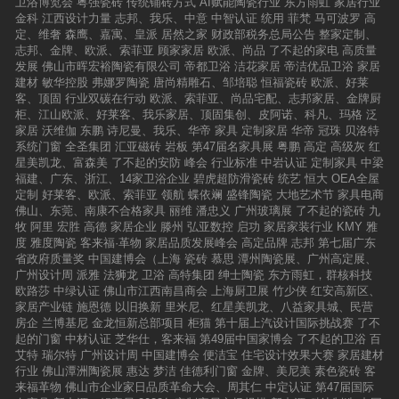
卫浴博览会
粤强瓷砖
传统铺砖方式
AI赋能陶瓷行业
东方雨虹
家居行业
金科
江西设计力量
志邦、我乐、中意
中智认证
统用
菲梵
马可波罗
高
定、维奢
森鹰、嘉寓、皇派
居然之家
财政部税务总局公告
整家定制、
志邦、金牌、欧派、索菲亚
顾家家居
欧派、尚品
了不起的家电
高质量
发展
佛山市晖宏裕陶瓷有限公司
帝都卫浴
洁花家居
帝洁优品卫浴
家居
建材
敏华控股
弗娜罗陶瓷
唐尚精雕石、邹培聪
恒福瓷砖
欧派、好莱
客、顶固
行业双碳在行动
欧派、索菲亚、尚品宅配、志邦家居、金牌厨
柜、江山欧派、好莱客、我乐家居、顶固集创、皮阿诺、科凡、玛格
泛
家居
沃维伽
东鹏
诗尼曼、我乐、华帝
家具
定制家居
华帝
冠珠
贝洛特
系统门窗
全圣集团
汇亚磁砖
岩板
第47届名家具展
粤鹏
高定
高级灰
红
星美凯龙、富森美
了不起的安防
峰会
行业标准
中岩认证
定制家具
中梁
福建、广东、浙江、14家卫浴企业
碧虎超防滑瓷砖
统艺
恒大
OEA全屋
定制
好莱客、欧派、索菲亚
领航
蝶依斓
盛锋陶瓷
大地艺术节
家具电商
佛山、东莞、南康不合格家具
丽维
潘忠义
广州玻璃展
了不起的瓷砖
九
牧
阿里
宏胜
高德
家居企业
滕州
弘亚数控
启功
家居家装行业
KMY
雅
度
雅度陶瓷
客来福·革物
家居品质发展峰会
高定品牌
志邦
第七届广东
省政府质量奖
中国建博会（上海
瓷砖
慕思
潭州陶瓷展、广州高定展、
广州设计周
派雅
法狮龙
卫浴
高特集团
绅士陶瓷
东方雨虹，群核科技
欧路莎
中绿认证
佛山市江西南昌商会
上海厨卫展
竹少侠
红安高新区、
家居产业链
施恩德
以旧换新
里米尼、红星美凯龙、八益家具城、民营
房企
兰博基尼
金龙恒新总部项目
柜猫
第十届上汽设计国际挑战赛
了不
起的门窗
中材认证
芝华仕，客来福
第49届中国家博会
了不起的卫浴
百
艾特
瑞尔特
广州设计周
中国建博会
便洁宝
住宅设计效果大赛
家居建材
行业
佛山潭洲陶瓷展
惠达
梦洁
佳德利门窗
金牌、美尼美
素色瓷砖
客
来福革物
佛山市企业家日品质革命大会、周其仁
中定认证
第47届国际