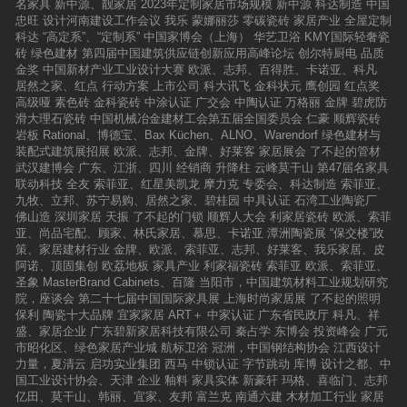
名家具
新中源、靓家居
2023年定制家居市场规模
新中源
科达制造
中国
忠旺
设计河南建设工作会议
我乐
蒙娜丽莎
零碳瓷砖
家居产业
全屋定制
科达
“高定系”、“定制系”
中国家博会（上海）
华艺卫浴
KMY国际轻奢瓷
砖
绿色建材
第四届中国建筑供应链创新应用高峰论坛
创尔特厨电
品质
金奖
中国新材产业工业设计大赛
欧派、志邦、百得胜、卡诺亚、科凡
居然之家、红点
行动方案
上市公司
科大讯飞
金科状元
鹰创园
红点奖
高级哑
素色砖
金科瓷砖
中涂认证
广交会
中陶认证
万格丽
金牌
碧虎防
滑大理石瓷砖
中国机械冶金建材工会第五届全国委员会
仁豪
顺辉瓷砖
岩板
Rational、博德宝、Bax Küchen、ALNO、Warendorf
绿色建材与
装配式建筑展招展
欧派、志邦、金牌、好莱客
家居展会
了不起的管材
武汉建博会
广东、江浙、四川
经销商
升降柱
云峰莫干山
第47届名家具
联动科技
全友
索菲亚、红星美凯龙
摩力克
专委会、科达制造
索菲亚、
九牧、立邦、苏宁易购、居然之家、碧桂园
中具认证
石湾工业陶瓷厂
佛山造
深圳家居
天振
了不起的门锁
顺辉人大会
利家居瓷砖
欧派、索菲
亚、尚品宅配、顾家、林氏家居、慕思、卡诺亚
潭洲陶瓷展
“保交楼”政
策、家居建材行业
金牌、欧派、索菲亚、志邦、好莱客、我乐家居、皮
阿诺、顶固集创
欧荔地板
家具产业
利家福瓷砖
索菲亚
欧派、索菲亚、
圣象
MasterBrand Cabinets、百隆
当阳市，中国建筑材料工业规划研究
院，座谈会
第二十七届中国国际家具展
上海时尚家居展
了不起的照明
保利
陶瓷十大品牌
宜家家居
ART＋
中家认证
广东省民政厅
科凡、祥
盛、家居企业
广东碧新家居科技有限公司
秦占学
东博会
投资峰会
广元
市昭化区、绿色家居产业城
航标卫浴
冠洲，中国钢结构协会
江西设计
力量，夏清云
启功实业集团
西马
中锁认证
字节跳动
库博
设计之都、中
国工业设计协会、天津
企业
釉料
家具实体
新豪轩
玛格、喜临门、志邦
亿田、莫干山、韩丽、宜家、友邦
富兰克
南通六建
木材加工行业
家居