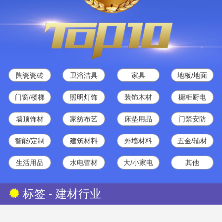
陶瓷瓷砖
卫浴洁具
家具
地板/地面
门窗/楼梯
照明灯饰
装饰木材
橱柜厨电
墙顶饰材
家纺布艺
床垫用品
门禁安防
智能/定制
建筑材料
外墙材料
五金/辅材
生活用品
水电管材
大/小家电
其他
标签 - 建材行业