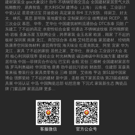
建材家装业
goa大象设计
劲牛
不锈钢管廊交流会
全国建材家居景气大跌
拓雕数控、易典智造、意大利SCM
建博会（上海）
云南省、工业设计
中瓷认证
星星便洁宝
芬迪瓷砖
高定家居
BHI
王力安防、得厨卫、好太
太、林氏、慕思
新明珠
落地窗安全
定制家居行业
雄鹰瓷砖
RCEP、第
三次会议
慕思、华帝、芝华仕
中国建筑材料流通协会
DTC东泰
贝朗
广
东建工
了不起的高定
水密性铝合金窗
恒通达
不锈钢波纹板
苏州顺辉瓷
砖·岩板
圣象乐屋
互联网企业，跨界家装
金玉名家
欧派，顾家
了不起的
板材
深圳展
南康
龙江、商贸综合体
名雕
艾特思岩板
家居建材、经销商
医康养空间装饰材料
凌芸商学院
海天味业
红星美凯龙、阿里
宜家
华为
龙江，家具
了不起的家纺
居然之家、芝华仕、座谈会
工业设计大会
友
邦
核心利润获现率
瓷砖企业
时光林陶瓷
碳达峰碳中和实施方案
建材家
居市场
中国—菲律宾合作论坛
巴宝莉
金航
宏创
三棵树
全国建材家居市
场
罗马利奥磁砖
华润置地
唐勇
劲牛超抗污瓷砖
财政部、住建部
富森美
客来福
整装行业
家具类零售业
三峰
箭牌、艾依格
亨达
第51届中国家
博会
强辉瓷砖
了不起的建材
新中源，圣都
线下家居卖场
第23届成都家
具展
中浴认证
中迅
中国陶瓷总部
铝想意奢
下沉式
家装新生态
陶瓷品
牌
门窗品牌
家居品牌
更多...
客服微信
官方公众号