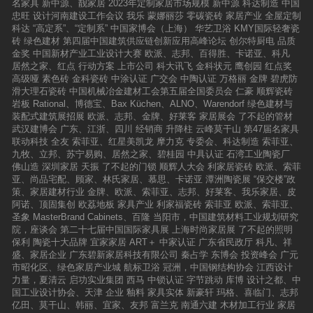
名家具
新中源、靓家居
2023年定制家居市场规模
新中源
科达制造
中国
忠旺
设计河南建设工作会议
我乐
蒙娜丽莎
零碳瓷砖
家居产业
全屋定制
科达
“高定系”、“定制系”
中国家博会（上海）
华艺卫浴
KMY国际轻奢瓷
砖
绿色建材
第四届中国建筑供应链创新应用高峰论坛
创尔特厨电
品质
金奖
中国新材产业工业设计大赛
欧派、志邦、百得胜、卡诺亚、科凡
居然之家、红点
行动方案
上市公司
科大讯飞
金科状元
鹰创园
红点奖
高级哑
素色砖
金科瓷砖
中涂认证
广交会
中陶认证
万格丽
金牌
碧虎防
滑大理石瓷砖
中国机械冶金建材工会第五届全国委员会
仁豪
顺辉瓷砖
岩板
Rational、博德宝、Bax Küchen、ALNO、Warendorf
绿色建材与
装配式建筑展招展
欧派、志邦、金牌、好莱客
家居展会
了不起的管材
武汉建博会
广东、江浙、四川
经销商
升降柱
云峰莫干山
第47届名家具
联动科技
全友
索菲亚、红星美凯龙
摩力克
专委会、科达制造
索菲亚、
九牧、立邦、苏宁易购、居然之家、碧桂园
中具认证
石湾工业陶瓷厂
佛山造
深圳家居
天振
了不起的门锁
顺辉人大会
利家居瓷砖
欧派、索菲
亚、尚品宅配、顾家、林氏家居、慕思、卡诺亚
潭洲陶瓷展
“保交楼”政
策、家居建材行业
金牌、欧派、索菲亚、志邦、好莱客、我乐家居、皮
阿诺、顶固集创
欧荔地板
家具产业
利家福瓷砖
索菲亚
欧派、索菲亚、
圣象
MasterBrand Cabinets、百隆
当阳市，中国建筑材料工业规划研究
院，座谈会
第二十七届中国国际家具展
上海时尚家居展
了不起的照明
保利
陶瓷十大品牌
宜家家居
ART＋
中家认证
广东省民政厅
科凡、祥
盛、家居企业
广东碧新家居科技有限公司
秦占学
东博会
投资峰会
广元
市昭化区、绿色家居产业城
航标卫浴
冠洲，中国钢结构协会
江西设计
力量，夏清云
启功实业集团
西马
中锁认证
字节跳动
库博
设计之都、中
国工业设计协会、天津
企业
釉料
家具实体
新豪轩
玛格、喜临门、志邦
亿田、莫干山、韩丽、宜家、友邦
富兰克
南通六建
木材加工行业
家居