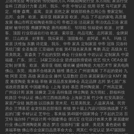
卫浴博览会
粤强瓷砖
传统铺砖方式
AI赋能陶瓷行业
东方雨虹
家居行业
金科
江西设计力量
志邦、我乐、中意
中智认证
统用
菲梵
马可波罗
高
定、维奢
森鹰、嘉寓、皇派
居然之家
财政部税务总局公告
整家定制、
志邦、金牌、欧派、索菲亚
顾家家居
欧派、尚品
了不起的家电
高质量
发展
佛山市晖宏裕陶瓷有限公司
帝都卫浴
洁花家居
帝洁优品卫浴
家居
建材
敏华控股
弗娜罗陶瓷
唐尚精雕石、邹培聪
恒福瓷砖
欧派、好莱
客、顶固
行业双碳在行动
欧派、索菲亚、尚品宅配、志邦家居、金牌厨
柜、江山欧派、好莱客、我乐家居、顶固集创、皮阿诺、科凡、玛格
泛
家居
沃维伽
东鹏
诗尼曼、我乐、华帝
家具
定制家居
华帝
冠珠
贝洛特
系统门窗
全圣集团
汇亚磁砖
岩板
第47届名家具展
粤鹏
高定
高级灰
红
星美凯龙、富森美
了不起的安防
峰会
行业标准
中岩认证
定制家具
中梁
福建、广东、浙江、14家卫浴企业
碧虎超防滑瓷砖
统艺
恒大
OEA全屋
定制
好莱客、欧派、索菲亚
领航
蝶依斓
盛锋陶瓷
大地艺术节
家具电商
佛山、东莞、南康不合格家具
丽维
潘忠义
广州玻璃展
了不起的瓷砖
九
牧
阿里
宏胜
高德
家居企业
滕州
弘亚数控
启功
家居家装行业
KMY
雅
度
雅度陶瓷
客来福·革物
家居品质发展峰会
高定品牌
志邦
第七届广东
省政府质量奖
中国建博会（上海
瓷砖
慕思
潭州陶瓷展、广州高定展、
广州设计周
派雅
法狮龙
卫浴
高特集团
绅士陶瓷
东方雨虹，群核科技
欧路莎
中绿认证
佛山市江西南昌商会
上海厨卫展
竹少侠
红安高新区、
家居产业链
施恩德
以旧换新
里米尼、红星美凯龙、八益家具城、民营
房企
兰博基尼
金龙恒新总部项目
柜猫
第十届上汽设计国际挑战赛
了不
起的门窗
中材认证
芝华仕，客来福
第49届中国家博会
了不起的卫浴
百
艾特
瑞尔特
广州设计周
中国建博会
便洁宝
住宅设计效果大赛
家居建材
行业
佛山潭洲陶瓷展
惠达
梦洁
佳德利门窗
金牌、美尼美
素色瓷砖
客
来福革物
佛山市企业家日品质革命大会、周其仁
中定认证
第47届国际