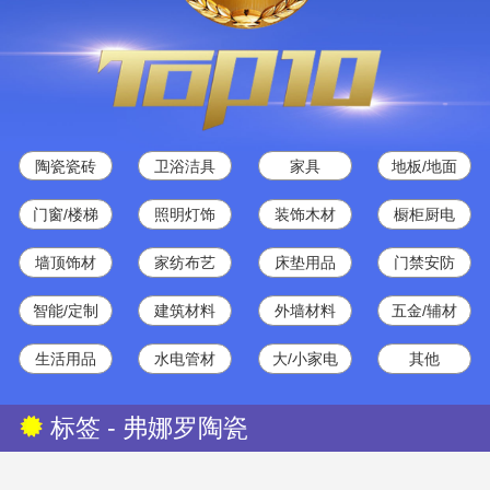
陶瓷瓷砖
卫浴洁具
家具
地板/地面
门窗/楼梯
照明灯饰
装饰木材
橱柜厨电
墙顶饰材
家纺布艺
床垫用品
门禁安防
智能/定制
建筑材料
外墙材料
五金/辅材
生活用品
水电管材
大/小家电
其他
标签 - 弗娜罗陶瓷