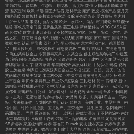
标签:
潭洲展
新中源陶瓷
德加卫浴
中国家居正品查询平台
定制家居企
业
颗粒板、多层板、生态板、刨花板、密度板
能强
大国品牌
顺成
新中
源
整家定制
欧派
卓远
画王大理石
建材行业
顺辉
碧虎
标准产品
蓝月亮
国牌品质
隆饰板材
铝想意奢铝家居
金舵
盛陶居陶瓷
爱力蒙特
华达利
卫浴十大品牌
来德利
新品发布
欧派、索菲亚、尚品
宏宇陶瓷
圣都
能强
瓷砖
喜牧龙高定门窗
国牌品质奖
菱王电梯
新翔星科技
VIRG CASA
唐
尚
轻纹砖
欧文莱
浙江正特
了不起的家私
宜家、阿里、尚欧、佐拉、居
然之家、
济南建博会
华剑智能
中板认证
库斯
顾家
窗帘
宏宇
国牌品质
数据
中灯认证
新岩素
汉的电气
平安树板材
意大利Former、德国博得
宝、德国拉丘娜、威尔曼橱柜
施恩德岩板
广东江门纸板厂
东莞创电电
子
鞍山某科技企业
东莞超泰家具
广东某企业
佛山顺德某印染厂
中建五
局
浪鲸
陶瓷
卓高陶瓷
壹家达
金锋达陶瓷
兴发
丁建桥
大角鹿
透光金属
箭牌家居
谢岳荣
整装家装
华星陶瓷砖
高质标认证
中纺认证
玛格
瓷砖
胶
上海虹桥
利家居
120家泛家居企业三季报
江豪、日照、蓝天、诺信
艾丽威尔
红星美凯龙
木结构公寓
《中央空调清洗消毒及运维》标准线
上审定会
翠贝卡
家具行业
行业分析座谈会
三协建材
简一
丽维家
新中
源陶瓷
科技成果评价会议
中洁认证
金意陶
何新明
家居企业、光污染
拓
展伟业
房地产项目公司、家居建材厂
碧虎瓷砖
金丝玉玛
圣象
中国建博
会（上海）
汇迈地板
防静电地板十大品牌
欧派、好莱客HD吉吉、玛格
极、客来福革物、定制家居
中照认证
碧桂园、美的置业、中梁控股、融
信中国、时代中国控股、宝龙地产、正荣地产、祥生控股、弘阳地产和
禹洲集团。
尚品
通达创智
保利、皮阿诺
碧虎防滑砖
了不起的涂料
南洋
迪克
顺辉瓷砖
强辉精工瓷砖
强辉
了不起的地板
名家具展
定制家居展
SE瓷墙砖
家居经销商
格泰
喜临门
Duravit
安彼
建材家居
集泰陶瓷
家
居换新
中国住宅设计效果大赛
门窗十大品牌
箭牌
玻璃深加工
潮安智能