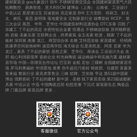
建材家装业
goa大象设计
劲牛
不锈钢管廊交流会
全国建材家居景气大跌
拓雕数控、易典智造、意大利SCM
建博会（上海）
云南省、工业设计
中瓷认证
星星便洁宝
芬迪瓷砖
高定家居
BHI
王力安防、得厨卫、好太
太、林氏、慕思
新明珠
落地窗安全
定制家居行业
雄鹰瓷砖
RCEP、第
三次会议
慕思、华帝、芝华仕
中国建筑材料流通协会
DTC东泰
贝朗
广
东建工
了不起的高定
水密性铝合金窗
恒通达
不锈钢波纹板
苏州顺辉瓷
砖·岩板
圣象乐屋
互联网企业，跨界家装
金玉名家
欧派，顾家
了不起的
板材
深圳展
南康
龙江、商贸综合体
名雕
艾特思岩板
家居建材、经销商
医康养空间装饰材料
凌芸商学院
海天味业
红星美凯龙、阿里
宜家
华为
龙江，家具
了不起的家纺
居然之家、芝华仕、座谈会
工业设计大会
友
邦
核心利润获现率
瓷砖企业
时光林陶瓷
碳达峰碳中和实施方案
建材家
居市场
中国—菲律宾合作论坛
巴宝莉
金航
宏创
三棵树
全国建材家居市
场
罗马利奥磁砖
华润置地
唐勇
劲牛超抗污瓷砖
财政部、住建部
富森美
客来福
整装行业
家具类零售业
三峰
箭牌、艾依格
亨达
第51届中国家
博会
强辉瓷砖
了不起的建材
新中源，圣都
线下家居卖场
第23届成都家
具展
中浴认证
中迅
中国陶瓷总部
铝想意奢
下沉式
家装新生态
陶瓷品
牌
门窗品牌
家居品牌
更多...
客服微信
官方公众号