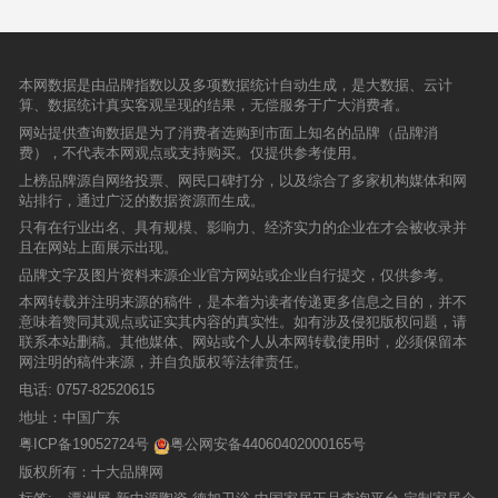
本网数据是由品牌指数以及多项数据统计自动生成，是大数据、云计
算、数据统计真实客观呈现的结果，无偿服务于广大消费者。
网站提供查询数据是为了消费者选购到市面上知名的品牌（品牌消
费），不代表本网观点或支持购买。仅提供参考使用。
上榜品牌源自网络投票、网民口碑打分，以及综合了多家机构媒体和网
站排行，通过广泛的数据资源而生成。
只有在行业出名、具有规模、影响力、经济实力的企业在才会被收录并
且在网站上面展示出现。
品牌文字及图片资料来源企业官方网站或企业自行提交，仅供参考。
本网转载并注明来源的稿件，是本着为读者传递更多信息之目的，并不
意味着赞同其观点或证实其内容的真实性。如有涉及侵犯版权问题，请
联系本站删稿。其他媒体、网站或个人从本网转载使用时，必须保留本
网注明的稿件来源，并自负版权等法律责任。
电话:
0757-82520615
地址：中国广东
粤ICP备19052724号
粤公网安备44060402000165号
版权所有：十大品牌网