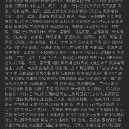
卫浴博览会
粤强瓷砖
传统铺砖方式
AI赋能陶瓷行业
东方雨虹
家居行业
金科
江西设计力量
志邦、我乐、中意
中智认证
统用
菲梵
马可波罗
高
定、维奢
森鹰、嘉寓、皇派
居然之家
财政部税务总局公告
整家定制、
志邦、金牌、欧派、索菲亚
顾家家居
欧派、尚品
了不起的家电
高质量
发展
佛山市晖宏裕陶瓷有限公司
帝都卫浴
洁花家居
帝洁优品卫浴
家居
建材
敏华控股
弗娜罗陶瓷
唐尚精雕石、邹培聪
恒福瓷砖
欧派、好莱
客、顶固
行业双碳在行动
欧派、索菲亚、尚品宅配、志邦家居、金牌厨
柜、江山欧派、好莱客、我乐家居、顶固集创、皮阿诺、科凡、玛格
泛
家居
沃维伽
东鹏
诗尼曼、我乐、华帝
家具
定制家居
华帝
冠珠
贝洛特
系统门窗
全圣集团
汇亚磁砖
岩板
第47届名家具展
粤鹏
高定
高级灰
红
星美凯龙、富森美
了不起的安防
峰会
行业标准
中岩认证
定制家具
中梁
福建、广东、浙江、14家卫浴企业
碧虎超防滑瓷砖
统艺
恒大
OEA全屋
定制
好莱客、欧派、索菲亚
领航
蝶依斓
盛锋陶瓷
大地艺术节
家具电商
佛山、东莞、南康不合格家具
丽维
潘忠义
广州玻璃展
了不起的瓷砖
九
牧
阿里
宏胜
高德
家居企业
滕州
弘亚数控
启功
家居家装行业
KMY
雅
度
雅度陶瓷
客来福·革物
家居品质发展峰会
高定品牌
志邦
第七届广东
省政府质量奖
中国建博会（上海
瓷砖
慕思
潭州陶瓷展、广州高定展、
广州设计周
派雅
法狮龙
卫浴
高特集团
绅士陶瓷
东方雨虹，群核科技
欧路莎
中绿认证
佛山市江西南昌商会
上海厨卫展
竹少侠
红安高新区、
家居产业链
施恩德
以旧换新
里米尼、红星美凯龙、八益家具城、民营
房企
兰博基尼
金龙恒新总部项目
柜猫
第十届上汽设计国际挑战赛
了不
起的门窗
中材认证
芝华仕，客来福
第49届中国家博会
了不起的卫浴
百
艾特
瑞尔特
广州设计周
中国建博会
便洁宝
住宅设计效果大赛
家居建材
行业
佛山潭洲陶瓷展
惠达
梦洁
佳德利门窗
金牌、美尼美
素色瓷砖
客
来福革物
佛山市企业家日品质革命大会、周其仁
中定认证
第47届国际