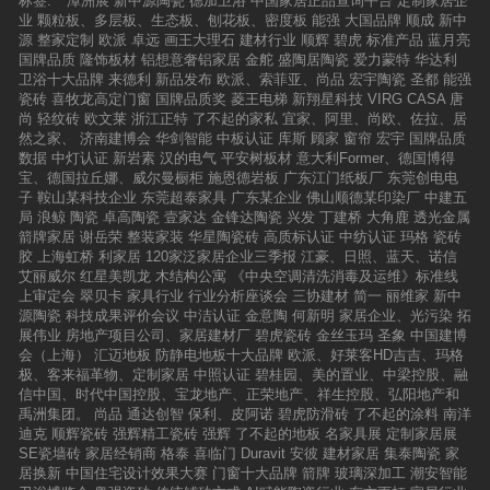
标签:
潭洲展
新中源陶瓷
德加卫浴
中国家居正品查询平台
定制家居企
业
颗粒板、多层板、生态板、刨花板、密度板
能强
大国品牌
顺成
新中
源
整家定制
欧派
卓远
画王大理石
建材行业
顺辉
碧虎
标准产品
蓝月亮
国牌品质
隆饰板材
铝想意奢铝家居
金舵
盛陶居陶瓷
爱力蒙特
华达利
卫浴十大品牌
来德利
新品发布
欧派、索菲亚、尚品
宏宇陶瓷
圣都
能强
瓷砖
喜牧龙高定门窗
国牌品质奖
菱王电梯
新翔星科技
VIRG CASA
唐
尚
轻纹砖
欧文莱
浙江正特
了不起的家私
宜家、阿里、尚欧、佐拉、居
然之家、
济南建博会
华剑智能
中板认证
库斯
顾家
窗帘
宏宇
国牌品质
数据
中灯认证
新岩素
汉的电气
平安树板材
意大利Former、德国博得
宝、德国拉丘娜、威尔曼橱柜
施恩德岩板
广东江门纸板厂
东莞创电电
子
鞍山某科技企业
东莞超泰家具
广东某企业
佛山顺德某印染厂
中建五
局
浪鲸
陶瓷
卓高陶瓷
壹家达
金锋达陶瓷
兴发
丁建桥
大角鹿
透光金属
箭牌家居
谢岳荣
整装家装
华星陶瓷砖
高质标认证
中纺认证
玛格
瓷砖
胶
上海虹桥
利家居
120家泛家居企业三季报
江豪、日照、蓝天、诺信
艾丽威尔
红星美凯龙
木结构公寓
《中央空调清洗消毒及运维》标准线
上审定会
翠贝卡
家具行业
行业分析座谈会
三协建材
简一
丽维家
新中
源陶瓷
科技成果评价会议
中洁认证
金意陶
何新明
家居企业、光污染
拓
展伟业
房地产项目公司、家居建材厂
碧虎瓷砖
金丝玉玛
圣象
中国建博
会（上海）
汇迈地板
防静电地板十大品牌
欧派、好莱客HD吉吉、玛格
极、客来福革物、定制家居
中照认证
碧桂园、美的置业、中梁控股、融
信中国、时代中国控股、宝龙地产、正荣地产、祥生控股、弘阳地产和
禹洲集团。
尚品
通达创智
保利、皮阿诺
碧虎防滑砖
了不起的涂料
南洋
迪克
顺辉瓷砖
强辉精工瓷砖
强辉
了不起的地板
名家具展
定制家居展
SE瓷墙砖
家居经销商
格泰
喜临门
Duravit
安彼
建材家居
集泰陶瓷
家
居换新
中国住宅设计效果大赛
门窗十大品牌
箭牌
玻璃深加工
潮安智能