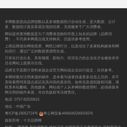
本网数据是由品牌指数以及多项数据统计自动生成，是大数据、云计
算、数据统计真实客观呈现的结果，无偿服务于广大消费者。
网站提供查询数据是为了消费者选购到市面上知名的品牌（品牌消
费），不代表本网观点或支持购买。仅提供参考使用。
上榜品牌源自网络投票、网民口碑打分，以及综合了多家机构媒体和网
站排行，通过广泛的数据资源而生成。
只有在行业出名、具有规模、影响力、经济实力的企业在才会被收录并
且在网站上面展示出现。
品牌文字及图片资料来源企业官方网站或企业自行提交，仅供参考。
本网转载并注明来源的稿件，是本着为读者传递更多信息之目的，并不
意味着赞同其观点或证实其内容的真实性。如有涉及侵犯版权问题，请
联系本站删稿。其他媒体、网站或个人从本网转载使用时，必须保留本
网注明的稿件来源，并自负版权等法律责任。
电话:
0757-82520615
地址：中国广东
粤ICP备19052724号
粤公网安备44060402000165号
版权所有：十大品牌网