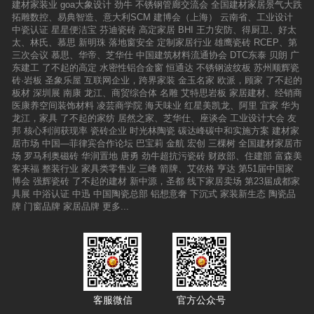
建材家装业
goa大象设计
劲牛
不锈钢管廊交流会
全国建材家居景气大跌
拓雕数控、易典智造、意大利SCM
建博会（上海）
云南省、工业设计
中瓷认证
星星便洁宝
芬迪瓷砖
高定家居
BHI
王力安防、得厨卫、好太
太、林氏、慕思
新明珠
落地窗安全
定制家居行业
雄鹰瓷砖
RCEP、第
三次会议
慕思、华帝、芝华仕
中国建筑材料流通协会
DTC东泰
贝朗
广
东建工
了不起的高定
水密性铝合金窗
恒通达
不锈钢波纹板
苏州顺辉瓷
砖·岩板
圣象乐屋
互联网企业，跨界家装
金玉名家
欧派，顾家
了不起的
板材
深圳展
南康
龙江、商贸综合体
名雕
艾特思岩板
家居建材、经销商
医康养空间装饰材料
凌芸商学院
海天味业
红星美凯龙、阿里
宜家
华为
龙江，家具
了不起的家纺
居然之家、芝华仕、座谈会
工业设计大会
友
邦
核心利润获现率
瓷砖企业
时光林陶瓷
碳达峰碳中和实施方案
建材家
居市场
中国—菲律宾合作论坛
巴宝莉
金航
宏创
三棵树
全国建材家居市
场
罗马利奥磁砖
华润置地
唐勇
劲牛超抗污瓷砖
财政部、住建部
富森美
客来福
整装行业
家具类零售业
三峰
箭牌、艾依格
亨达
第51届中国家
博会
强辉瓷砖
了不起的建材
新中源，圣都
线下家居卖场
第23届成都家
具展
中浴认证
中迅
中国陶瓷总部
铝想意奢
下沉式
家装新生态
陶瓷品
牌
门窗品牌
家居品牌
更多...
客服微信
官方公众号