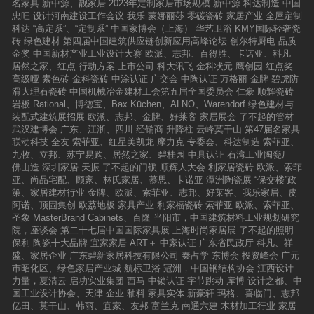
名家具
新中源、靓家居
2023年定制家居市场规模
新中源
科达制造
中国
忠旺
设计河南建设工作会议
我乐
蒙娜丽莎
零碳瓷砖
家居产业
全屋定制
科达
“高定系”、“定制系”
中国家博会（上海）
华艺卫浴
KMY国际轻奢瓷
砖
绿色建材
第四届中国建筑供应链创新应用高峰论坛
创尔特厨电
品质
金奖
中国新材产业工业设计大赛
欧派、志邦、百得胜、卡诺亚、科凡
居然之家、红点
行动方案
上市公司
科大讯飞
金科状元
鹰创园
红点奖
高级哑
素色砖
金科瓷砖
中涂认证
广交会
中陶认证
万格丽
金牌
碧虎防
滑大理石瓷砖
中国机械冶金建材工会第五届全国委员会
仁豪
顺辉瓷砖
岩板
Rational、博德宝、Bax Küchen、ALNO、Warendorf
绿色建材与
装配式建筑展招展
欧派、志邦、金牌、好莱客
家居展会
了不起的管材
武汉建博会
广东、江浙、四川
经销商
升降柱
云峰莫干山
第47届名家具
联动科技
全友
索菲亚、红星美凯龙
摩力克
专委会、科达制造
索菲亚、
九牧、立邦、苏宁易购、居然之家、碧桂园
中具认证
石湾工业陶瓷厂
佛山造
深圳家居
天振
了不起的门锁
顺辉人大会
利家居瓷砖
欧派、索菲
亚、尚品宅配、顾家、林氏家居、慕思、卡诺亚
潭洲陶瓷展
“保交楼”政
策、家居建材行业
金牌、欧派、索菲亚、志邦、好莱客、我乐家居、皮
阿诺、顶固集创
欧荔地板
家具产业
利家福瓷砖
索菲亚
欧派、索菲亚、
圣象
MasterBrand Cabinets、百隆
当阳市，中国建筑材料工业规划研究
院，座谈会
第二十七届中国国际家具展
上海时尚家居展
了不起的照明
保利
陶瓷十大品牌
宜家家居
ART＋
中家认证
广东省民政厅
科凡、祥
盛、家居企业
广东碧新家居科技有限公司
秦占学
东博会
投资峰会
广元
市昭化区、绿色家居产业城
航标卫浴
冠洲，中国钢结构协会
江西设计
力量，夏清云
启功实业集团
西马
中锁认证
字节跳动
库博
设计之都、中
国工业设计协会、天津
企业
釉料
家具实体
新豪轩
玛格、喜临门、志邦
亿田、莫干山、韩丽、宜家、友邦
富兰克
南通六建
木材加工行业
家居