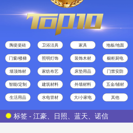
陶瓷瓷砖
卫浴洁具
家具
地板/地面
门窗/楼梯
照明灯饰
装饰木材
橱柜厨电
墙顶饰材
家纺布艺
床垫用品
门禁安防
智能/定制
建筑材料
外墙材料
五金/辅材
生活用品
水电管材
大/小家电
其他
标签 - 江豪、日照、蓝天、诺信