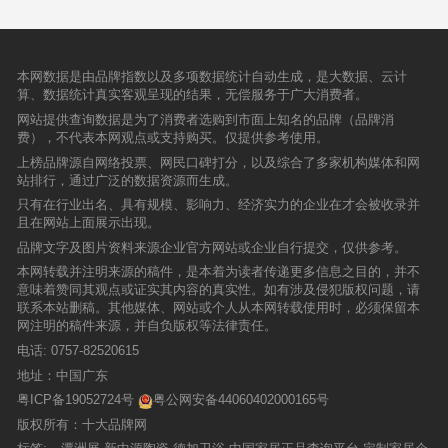
本网数据是由品牌指数以及多项数据统计自动生成，是大数据、云计
算、数据统计真实客观呈现的结果，无偿服务于广大消费者。
网站提供查询数据是为了消费者选购到市面上知名的品牌（品牌消
费），不代表本网观点或支持购买。仅提供参考使用。
上榜品牌源自网络投票、网民口碑打分，以及综合了多家机构媒体和网
站排行，通过广泛的数据资源而生成。
只有在行业出名、具有规模、影响力、经济实力的企业在才会被收录并
且在网站上面展示出现。
品牌文字及图片资料来源企业官方网站或企业自行提交，仅供参考。
本网转载并注明来源的稿件，是本着为读者传递更多信息之目的，并不
意味着赞同其观点或证实其内容的真实性。如有涉及侵犯版权问题，请
联系本站删稿。其他媒体、网站或个人从本网转载使用时，必须保留本
网注明的稿件来源，并自负版权等法律责任。
电话:
0757-82520615
地址：中国广东
粤ICP备19052724号
粤公网安备44060402000165号
版权所有：十大品牌网