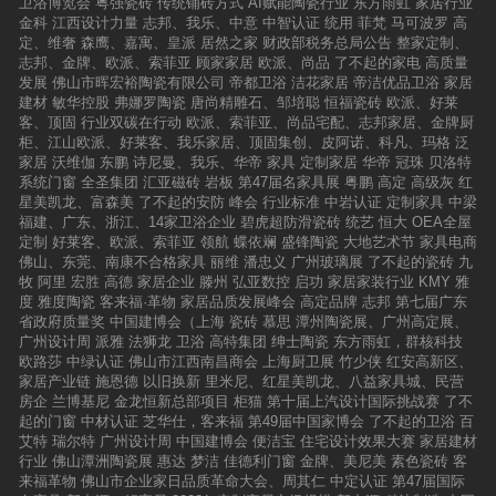
卫浴博览会
粤强瓷砖
传统铺砖方式
AI赋能陶瓷行业
东方雨虹
家居行业
金科
江西设计力量
志邦、我乐、中意
中智认证
统用
菲梵
马可波罗
高
定、维奢
森鹰、嘉寓、皇派
居然之家
财政部税务总局公告
整家定制、
志邦、金牌、欧派、索菲亚
顾家家居
欧派、尚品
了不起的家电
高质量
发展
佛山市晖宏裕陶瓷有限公司
帝都卫浴
洁花家居
帝洁优品卫浴
家居
建材
敏华控股
弗娜罗陶瓷
唐尚精雕石、邹培聪
恒福瓷砖
欧派、好莱
客、顶固
行业双碳在行动
欧派、索菲亚、尚品宅配、志邦家居、金牌厨
柜、江山欧派、好莱客、我乐家居、顶固集创、皮阿诺、科凡、玛格
泛
家居
沃维伽
东鹏
诗尼曼、我乐、华帝
家具
定制家居
华帝
冠珠
贝洛特
系统门窗
全圣集团
汇亚磁砖
岩板
第47届名家具展
粤鹏
高定
高级灰
红
星美凯龙、富森美
了不起的安防
峰会
行业标准
中岩认证
定制家具
中梁
福建、广东、浙江、14家卫浴企业
碧虎超防滑瓷砖
统艺
恒大
OEA全屋
定制
好莱客、欧派、索菲亚
领航
蝶依斓
盛锋陶瓷
大地艺术节
家具电商
佛山、东莞、南康不合格家具
丽维
潘忠义
广州玻璃展
了不起的瓷砖
九
牧
阿里
宏胜
高德
家居企业
滕州
弘亚数控
启功
家居家装行业
KMY
雅
度
雅度陶瓷
客来福·革物
家居品质发展峰会
高定品牌
志邦
第七届广东
省政府质量奖
中国建博会（上海
瓷砖
慕思
潭州陶瓷展、广州高定展、
广州设计周
派雅
法狮龙
卫浴
高特集团
绅士陶瓷
东方雨虹，群核科技
欧路莎
中绿认证
佛山市江西南昌商会
上海厨卫展
竹少侠
红安高新区、
家居产业链
施恩德
以旧换新
里米尼、红星美凯龙、八益家具城、民营
房企
兰博基尼
金龙恒新总部项目
柜猫
第十届上汽设计国际挑战赛
了不
起的门窗
中材认证
芝华仕，客来福
第49届中国家博会
了不起的卫浴
百
艾特
瑞尔特
广州设计周
中国建博会
便洁宝
住宅设计效果大赛
家居建材
行业
佛山潭洲陶瓷展
惠达
梦洁
佳德利门窗
金牌、美尼美
素色瓷砖
客
来福革物
佛山市企业家日品质革命大会、周其仁
中定认证
第47届国际