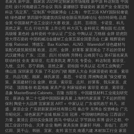
名家具
新中源、靓家居
2023年定制家居市场规模
新中源
科达制造
中国
忠旺
设计河南建设工作会议
我乐
蒙娜丽莎
零碳瓷砖
家居产业
全屋定制
科达
“高定系”、“定制系”
中国家博会（上海）
华艺卫浴
KMY国际轻奢瓷
砖
绿色建材
第四届中国建筑供应链创新应用高峰论坛
创尔特厨电
品质
金奖
中国新材产业工业设计大赛
欧派、志邦、百得胜、卡诺亚、科凡
居然之家、红点
行动方案
上市公司
科大讯飞
金科状元
鹰创园
红点奖
高级哑
素色砖
金科瓷砖
中涂认证
广交会
中陶认证
万格丽
金牌
碧虎防
滑大理石瓷砖
中国机械冶金建材工会第五届全国委员会
仁豪
顺辉瓷砖
岩板
Rational、博德宝、Bax Küchen、ALNO、Warendorf
绿色建材与
装配式建筑展招展
欧派、志邦、金牌、好莱客
家居展会
了不起的管材
武汉建博会
广东、江浙、四川
经销商
升降柱
云峰莫干山
第47届名家具
联动科技
全友
索菲亚、红星美凯龙
摩力克
专委会、科达制造
索菲亚、
九牧、立邦、苏宁易购、居然之家、碧桂园
中具认证
石湾工业陶瓷厂
佛山造
深圳家居
天振
了不起的门锁
顺辉人大会
利家居瓷砖
欧派、索菲
亚、尚品宅配、顾家、林氏家居、慕思、卡诺亚
潭洲陶瓷展
“保交楼”政
策、家居建材行业
金牌、欧派、索菲亚、志邦、好莱客、我乐家居、皮
阿诺、顶固集创
欧荔地板
家具产业
利家福瓷砖
索菲亚
欧派、索菲亚、
圣象
MasterBrand Cabinets、百隆
当阳市，中国建筑材料工业规划研究
院，座谈会
第二十七届中国国际家具展
上海时尚家居展
了不起的照明
保利
陶瓷十大品牌
宜家家居
ART＋
中家认证
广东省民政厅
科凡、祥
盛、家居企业
广东碧新家居科技有限公司
秦占学
东博会
投资峰会
广元
市昭化区、绿色家居产业城
航标卫浴
冠洲，中国钢结构协会
江西设计
力量，夏清云
启功实业集团
西马
中锁认证
字节跳动
库博
设计之都、中
国工业设计协会、天津
企业
釉料
家具实体
新豪轩
玛格、喜临门、志邦
亿田、莫干山、韩丽、宜家、友邦
富兰克
南通六建
木材加工行业
家居