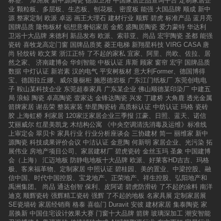
标签:
潭洲展
新中源陶瓷
德加卫浴
中国家居正品查询平台
定制家居企
业
颗粒板、多层板、生态板、刨花板、密度板
能强
大国品牌
顺成
新中
源
整家定制
欧派
卓远
画王大理石
建材行业
顺辉
碧虎
标准产品
蓝月亮
国牌品质
隆饰板材
铝想意奢铝家居
金舵
盛陶居陶瓷
爱力蒙特
华达利
卫浴十大品牌
来德利
新品发布
欧派、索菲亚、尚品
宏宇陶瓷
圣都
能强
瓷砖
喜牧龙高定门窗
国牌品质奖
菱王电梯
新翔星科技
VIRG CASA
唐
尚
轻纹砖
欧文莱
浙江正特
了不起的家私
宜家、阿里、尚欧、佐拉、居
然之家、
济南建博会
华剑智能
中板认证
库斯
顾家
窗帘
宏宇
国牌品质
数据
中灯认证
新岩素
汉的电气
平安树板材
意大利Former、德国博得
宝、德国拉丘娜、威尔曼橱柜
施恩德岩板
广东江门纸板厂
东莞创电电
子
鞍山某科技企业
东莞超泰家具
广东某企业
佛山顺德某印染厂
中建五
局
浪鲸
陶瓷
卓高陶瓷
壹家达
金锋达陶瓷
兴发
丁建桥
大角鹿
透光金属
箭牌家居
谢岳荣
整装家装
华星陶瓷砖
高质标认证
中纺认证
玛格
瓷砖
胶
上海虹桥
利家居
120家泛家居企业三季报
江豪、日照、蓝天、诺信
艾丽威尔
红星美凯龙
木结构公寓
《中央空调清洗消毒及运维》标准线
上审定会
翠贝卡
家具行业
行业分析座谈会
三协建材
简一
丽维家
新中
源陶瓷
科技成果评价会议
中洁认证
金意陶
何新明
家居企业、光污染
拓
展伟业
房地产项目公司、家居建材厂
碧虎瓷砖
金丝玉玛
圣象
中国建博
会（上海）
汇迈地板
防静电地板十大品牌
欧派、好莱客HD吉吉、玛格
极、客来福革物、定制家居
中照认证
碧桂园、美的置业、中梁控股、融
信中国、时代中国控股、宝龙地产、正荣地产、祥生控股、弘阳地产和
禹洲集团。
尚品
通达创智
保利、皮阿诺
碧虎防滑砖
了不起的涂料
南洋
迪克
顺辉瓷砖
强辉精工瓷砖
强辉
了不起的地板
名家具展
定制家居展
SE瓷墙砖
家居经销商
格泰
喜临门
Duravit
安彼
建材家居
集泰陶瓷
家
居换新
中国住宅设计效果大赛
门窗十大品牌
箭牌
玻璃深加工
潮安智能