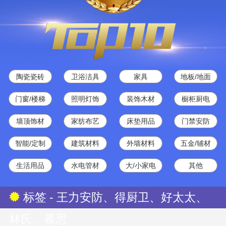
陶瓷瓷砖
卫浴洁具
家具
地板/地面
门窗/楼梯
照明灯饰
装饰木材
橱柜厨电
墙顶饰材
家纺布艺
床垫用品
门禁安防
智能/定制
建筑材料
外墙材料
五金/辅材
生活用品
水电管材
大/小家电
其他
标签 - 王力安防、得厨卫、好太太、
林氏、慕思