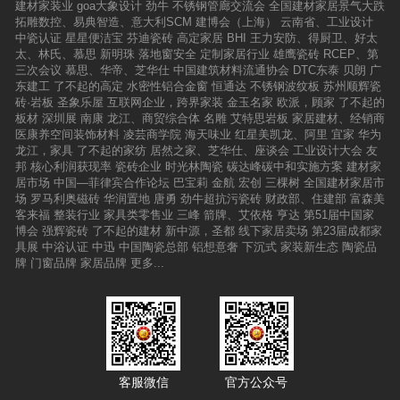
建材家装业
goa大象设计
劲牛
不锈钢管廊交流会
全国建材家居景气大跌
拓雕数控、易典智造、意大利SCM
建博会（上海）
云南省、工业设计
中瓷认证
星星便洁宝
芬迪瓷砖
高定家居
BHI
王力安防、得厨卫、好太
太、林氏、慕思
新明珠
落地窗安全
定制家居行业
雄鹰瓷砖
RCEP、第
三次会议
慕思、华帝、芝华仕
中国建筑材料流通协会
DTC东泰
贝朗
广
东建工
了不起的高定
水密性铝合金窗
恒通达
不锈钢波纹板
苏州顺辉瓷
砖·岩板
圣象乐屋
互联网企业，跨界家装
金玉名家
欧派，顾家
了不起的
板材
深圳展
南康
龙江、商贸综合体
名雕
艾特思岩板
家居建材、经销商
医康养空间装饰材料
凌芸商学院
海天味业
红星美凯龙、阿里
宜家
华为
龙江，家具
了不起的家纺
居然之家、芝华仕、座谈会
工业设计大会
友
邦
核心利润获现率
瓷砖企业
时光林陶瓷
碳达峰碳中和实施方案
建材家
居市场
中国—菲律宾合作论坛
巴宝莉
金航
宏创
三棵树
全国建材家居市
场
罗马利奥磁砖
华润置地
唐勇
劲牛超抗污瓷砖
财政部、住建部
富森美
客来福
整装行业
家具类零售业
三峰
箭牌、艾依格
亨达
第51届中国家
博会
强辉瓷砖
了不起的建材
新中源，圣都
线下家居卖场
第23届成都家
具展
中浴认证
中迅
中国陶瓷总部
铝想意奢
下沉式
家装新生态
陶瓷品
牌
门窗品牌
家居品牌
更多...
客服微信
官方公众号