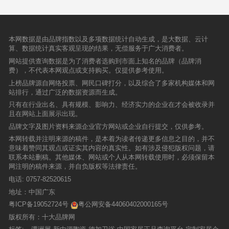
本网数据是由品牌指数以及多项数据统计自动生成，是大数据、云计
算、数据统计真实客观呈现的结果，无偿服务于广大消费者。
网站提供查询数据是为了消费者选购到市面上知名的品牌（品牌消
费），不代表本网观点或支持购买。仅提供参考使用。
上榜品牌源自网络投票、网民口碑打分，以及综合了多家机构媒体和网
站排行，通过广泛的数据资源而生成。
只有在行业出名、具有规模、影响力、经济实力的企业在才会被收录并
且在网站上面展示出现。
品牌文字及图片资料来源企业官方网站或企业自行提交，仅供参考。
本网转载并注明来源的稿件，是本着为读者传递更多信息之目的，并不
意味着赞同其观点或证实其内容的真实性。如有涉及侵犯版权问题，请
联系本站删稿。其他媒体、网站或个人从本网转载使用时，必须保留本
网注明的稿件来源，并自负版权等法律责任。
电话:
0757-82520615
地址：中国广东
粤ICP备19052724号
粤公网安备44060402000165号
版权所有：十大品牌网