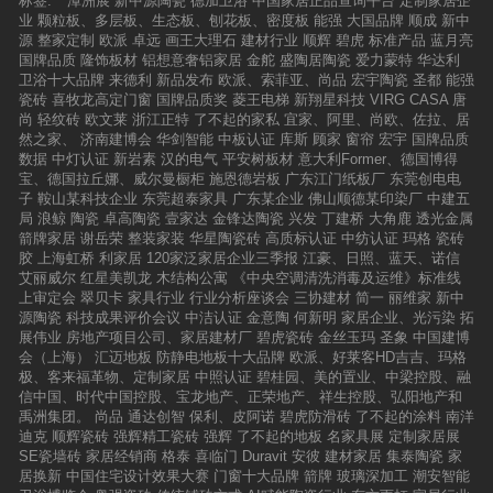
标签:
潭洲展
新中源陶瓷
德加卫浴
中国家居正品查询平台
定制家居企
业
颗粒板、多层板、生态板、刨花板、密度板
能强
大国品牌
顺成
新中
源
整家定制
欧派
卓远
画王大理石
建材行业
顺辉
碧虎
标准产品
蓝月亮
国牌品质
隆饰板材
铝想意奢铝家居
金舵
盛陶居陶瓷
爱力蒙特
华达利
卫浴十大品牌
来德利
新品发布
欧派、索菲亚、尚品
宏宇陶瓷
圣都
能强
瓷砖
喜牧龙高定门窗
国牌品质奖
菱王电梯
新翔星科技
VIRG CASA
唐
尚
轻纹砖
欧文莱
浙江正特
了不起的家私
宜家、阿里、尚欧、佐拉、居
然之家、
济南建博会
华剑智能
中板认证
库斯
顾家
窗帘
宏宇
国牌品质
数据
中灯认证
新岩素
汉的电气
平安树板材
意大利Former、德国博得
宝、德国拉丘娜、威尔曼橱柜
施恩德岩板
广东江门纸板厂
东莞创电电
子
鞍山某科技企业
东莞超泰家具
广东某企业
佛山顺德某印染厂
中建五
局
浪鲸
陶瓷
卓高陶瓷
壹家达
金锋达陶瓷
兴发
丁建桥
大角鹿
透光金属
箭牌家居
谢岳荣
整装家装
华星陶瓷砖
高质标认证
中纺认证
玛格
瓷砖
胶
上海虹桥
利家居
120家泛家居企业三季报
江豪、日照、蓝天、诺信
艾丽威尔
红星美凯龙
木结构公寓
《中央空调清洗消毒及运维》标准线
上审定会
翠贝卡
家具行业
行业分析座谈会
三协建材
简一
丽维家
新中
源陶瓷
科技成果评价会议
中洁认证
金意陶
何新明
家居企业、光污染
拓
展伟业
房地产项目公司、家居建材厂
碧虎瓷砖
金丝玉玛
圣象
中国建博
会（上海）
汇迈地板
防静电地板十大品牌
欧派、好莱客HD吉吉、玛格
极、客来福革物、定制家居
中照认证
碧桂园、美的置业、中梁控股、融
信中国、时代中国控股、宝龙地产、正荣地产、祥生控股、弘阳地产和
禹洲集团。
尚品
通达创智
保利、皮阿诺
碧虎防滑砖
了不起的涂料
南洋
迪克
顺辉瓷砖
强辉精工瓷砖
强辉
了不起的地板
名家具展
定制家居展
SE瓷墙砖
家居经销商
格泰
喜临门
Duravit
安彼
建材家居
集泰陶瓷
家
居换新
中国住宅设计效果大赛
门窗十大品牌
箭牌
玻璃深加工
潮安智能