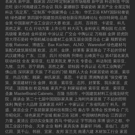
名家具
新中源、靓家居
2023年定制家居市场规模
新中源
科达制造
中国
忠旺
设计河南建设工作会议
我乐
蒙娜丽莎
零碳瓷砖
家居产业
全屋定制
科达
“高定系”、“定制系”
中国家博会（上海）
华艺卫浴
KMY国际轻奢瓷
砖
绿色建材
第四届中国建筑供应链创新应用高峰论坛
创尔特厨电
品质
金奖
中国新材产业工业设计大赛
欧派、志邦、百得胜、卡诺亚、科凡
居然之家、红点
行动方案
上市公司
科大讯飞
金科状元
鹰创园
红点奖
高级哑
素色砖
金科瓷砖
中涂认证
广交会
中陶认证
万格丽
金牌
碧虎防
滑大理石瓷砖
中国机械冶金建材工会第五届全国委员会
仁豪
顺辉瓷砖
岩板
Rational、博德宝、Bax Küchen、ALNO、Warendorf
绿色建材与
装配式建筑展招展
欧派、志邦、金牌、好莱客
家居展会
了不起的管材
武汉建博会
广东、江浙、四川
经销商
升降柱
云峰莫干山
第47届名家具
联动科技
全友
索菲亚、红星美凯龙
摩力克
专委会、科达制造
索菲亚、
九牧、立邦、苏宁易购、居然之家、碧桂园
中具认证
石湾工业陶瓷厂
佛山造
深圳家居
天振
了不起的门锁
顺辉人大会
利家居瓷砖
欧派、索菲
亚、尚品宅配、顾家、林氏家居、慕思、卡诺亚
潭洲陶瓷展
“保交楼”政
策、家居建材行业
金牌、欧派、索菲亚、志邦、好莱客、我乐家居、皮
阿诺、顶固集创
欧荔地板
家具产业
利家福瓷砖
索菲亚
欧派、索菲亚、
圣象
MasterBrand Cabinets、百隆
当阳市，中国建筑材料工业规划研究
院，座谈会
第二十七届中国国际家具展
上海时尚家居展
了不起的照明
保利
陶瓷十大品牌
宜家家居
ART＋
中家认证
广东省民政厅
科凡、祥
盛、家居企业
广东碧新家居科技有限公司
秦占学
东博会
投资峰会
广元
市昭化区、绿色家居产业城
航标卫浴
冠洲，中国钢结构协会
江西设计
力量，夏清云
启功实业集团
西马
中锁认证
字节跳动
库博
设计之都、中
国工业设计协会、天津
企业
釉料
家具实体
新豪轩
玛格、喜临门、志邦
亿田、莫干山、韩丽、宜家、友邦
富兰克
南通六建
木材加工行业
家居