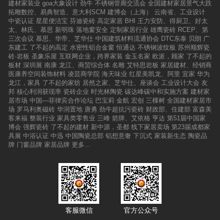
建材家装业
goa大象设计
劲牛
不锈钢管廊交流会
全国建材家居景气大跌
拓雕数控、易典智造、意大利SCM
建博会（上海）
云南省、工业设计
中瓷认证
星星便洁宝
芬迪瓷砖
高定家居
BHI
王力安防、得厨卫、好太
太、林氏、慕思
新明珠
落地窗安全
定制家居行业
雄鹰瓷砖
RCEP、第
三次会议
慕思、华帝、芝华仕
中国建筑材料流通协会
DTC东泰
贝朗
广
东建工
了不起的高定
水密性铝合金窗
恒通达
不锈钢波纹板
苏州顺辉瓷
砖·岩板
圣象乐屋
互联网企业，跨界家装
金玉名家
欧派，顾家
了不起的
板材
深圳展
南康
龙江、商贸综合体
名雕
艾特思岩板
家居建材、经销商
医康养空间装饰材料
凌芸商学院
海天味业
红星美凯龙、阿里
宜家
华为
龙江，家具
了不起的家纺
居然之家、芝华仕、座谈会
工业设计大会
友
邦
核心利润获现率
瓷砖企业
时光林陶瓷
碳达峰碳中和实施方案
建材家
居市场
中国—菲律宾合作论坛
巴宝莉
金航
宏创
三棵树
全国建材家居市
场
罗马利奥磁砖
华润置地
唐勇
劲牛超抗污瓷砖
财政部、住建部
富森美
客来福
整装行业
家具类零售业
三峰
箭牌、艾依格
亨达
第51届中国家
博会
强辉瓷砖
了不起的建材
新中源，圣都
线下家居卖场
第23届成都家
具展
中浴认证
中迅
中国陶瓷总部
铝想意奢
下沉式
家装新生态
陶瓷品
牌
门窗品牌
家居品牌
更多...
客服微信
官方公众号