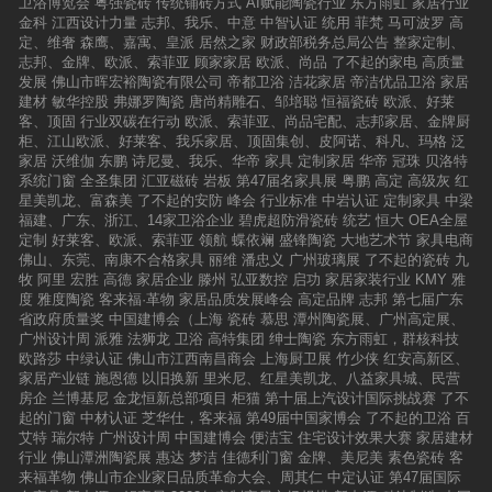
卫浴博览会
粤强瓷砖
传统铺砖方式
AI赋能陶瓷行业
东方雨虹
家居行业
金科
江西设计力量
志邦、我乐、中意
中智认证
统用
菲梵
马可波罗
高
定、维奢
森鹰、嘉寓、皇派
居然之家
财政部税务总局公告
整家定制、
志邦、金牌、欧派、索菲亚
顾家家居
欧派、尚品
了不起的家电
高质量
发展
佛山市晖宏裕陶瓷有限公司
帝都卫浴
洁花家居
帝洁优品卫浴
家居
建材
敏华控股
弗娜罗陶瓷
唐尚精雕石、邹培聪
恒福瓷砖
欧派、好莱
客、顶固
行业双碳在行动
欧派、索菲亚、尚品宅配、志邦家居、金牌厨
柜、江山欧派、好莱客、我乐家居、顶固集创、皮阿诺、科凡、玛格
泛
家居
沃维伽
东鹏
诗尼曼、我乐、华帝
家具
定制家居
华帝
冠珠
贝洛特
系统门窗
全圣集团
汇亚磁砖
岩板
第47届名家具展
粤鹏
高定
高级灰
红
星美凯龙、富森美
了不起的安防
峰会
行业标准
中岩认证
定制家具
中梁
福建、广东、浙江、14家卫浴企业
碧虎超防滑瓷砖
统艺
恒大
OEA全屋
定制
好莱客、欧派、索菲亚
领航
蝶依斓
盛锋陶瓷
大地艺术节
家具电商
佛山、东莞、南康不合格家具
丽维
潘忠义
广州玻璃展
了不起的瓷砖
九
牧
阿里
宏胜
高德
家居企业
滕州
弘亚数控
启功
家居家装行业
KMY
雅
度
雅度陶瓷
客来福·革物
家居品质发展峰会
高定品牌
志邦
第七届广东
省政府质量奖
中国建博会（上海
瓷砖
慕思
潭州陶瓷展、广州高定展、
广州设计周
派雅
法狮龙
卫浴
高特集团
绅士陶瓷
东方雨虹，群核科技
欧路莎
中绿认证
佛山市江西南昌商会
上海厨卫展
竹少侠
红安高新区、
家居产业链
施恩德
以旧换新
里米尼、红星美凯龙、八益家具城、民营
房企
兰博基尼
金龙恒新总部项目
柜猫
第十届上汽设计国际挑战赛
了不
起的门窗
中材认证
芝华仕，客来福
第49届中国家博会
了不起的卫浴
百
艾特
瑞尔特
广州设计周
中国建博会
便洁宝
住宅设计效果大赛
家居建材
行业
佛山潭洲陶瓷展
惠达
梦洁
佳德利门窗
金牌、美尼美
素色瓷砖
客
来福革物
佛山市企业家日品质革命大会、周其仁
中定认证
第47届国际