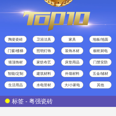
陶瓷瓷砖
卫浴洁具
家具
地板/地面
门窗/楼梯
照明灯饰
装饰木材
橱柜厨电
墙顶饰材
家纺布艺
床垫用品
门禁安防
智能/定制
建筑材料
外墙材料
五金/辅材
生活用品
水电管材
大/小家电
其他
标签 - 粤强瓷砖