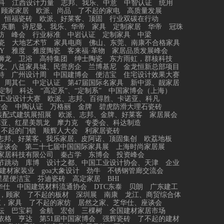
科
江西设计力量
志邦、我乐、中意
中智认证
统用
顾家家居
欧派、尚品
了不起的家电
高质量发展
恒福瓷砖
欧派、好莱客、顶固
行业双碳在行动
东鹏
诗尼曼、我乐、华帝
家具
定制家居
华帝
冠珠
防
峰会
行业标准
中岩认证
定制家具
中梁
瓷
大地艺术节
家具电商
佛山、东莞、南康不合格家具
Y
雅度
雅度陶瓷
客来福·革物
家居品质发展峰会
狮龙
卫浴
高特集团
绅士陶瓷
东方雨虹，群核科技
龙、八益家具城、民营房企
兰博基尼
金龙恒新总部项目
特
广州设计周
中国建博会
便洁宝
住宅设计效果大赛
、周其仁
中定认证
第47届国际名家具
新中源、靓家居
定制
科达
“高定系”、“定制系”
中国家博会（上海）
工业设计大赛
欧派、志邦、百得胜、卡诺亚、科凡
交会
中陶认证
万格丽
金牌
碧虎防滑大理石瓷砖
装配式建筑展招展
欧派、志邦、金牌、好莱客
家居展会
菲亚、红星美凯龙
摩力克
专委会、科达制造
了不起的门锁
顺辉人大会
利家居瓷砖
志邦、好莱客、我乐家居、皮阿诺、顶固集创
欧荔地板
座谈会
第二十七届中国国际家具展
上海时尚家居展
家居科技有限公司
秦占学
东博会
投资峰会
节跳动
库博
设计之都、中国工业设计协会、天津
企业
建材家装业
goa大象设计
劲牛
不锈钢管廊交流会
星星便洁宝
芬迪瓷砖
高定家居
BHI
华仕
中国建筑材料流通协会
DTC东泰
贝朗
广东建工
，顾家
了不起的板材
深圳展
南康
龙江、商贸综合体
江，家具
了不起的家纺
居然之家、芝华仕、座谈会
坛
巴宝莉
金航
宏创
三棵树
全国建材家居市场
依格
亨达
第51届中国家博会
强辉瓷砖
了不起的建材