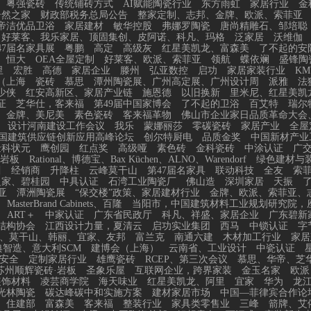
粤强瓷砖
传统铺砖方式
AI赋能陶瓷行业
东方雨虹
家居行业
金
居然之家
财政部税务总局公告
整家定制、志邦、金牌、欧派、索菲亚
帝洁优品卫浴
家居建材
敏华控股
弗娜罗陶瓷
唐尚精雕石、邹培聪
、好莱客、我乐家居、顶固集创、皮阿诺、科凡、玛格
泛家居
沃维伽
47届名家具展
粤鹏
高定
高级灰
红星美凯龙、富森美
了不起的安
恒大
OEA全屋定制
好莱客、欧派、索菲亚
领航
蝶依斓
盛锋陶
里
宏胜
高德
家居企业
滕州
弘亚数控
启功
家居家装行业
KM
（上海
瓷砖
慕思
潭州陶瓷展、广州高定展、广州设计周
派雅
法
少侠
红安高新区、家居产业链
施恩德
以旧换新
里米尼、红星美凯
证
芝华仕，客来福
第49届中国家博会
了不起的卫浴
百艾特
瑞尔
金牌、美尼美
素色瓷砖
客来福革物
佛山市企业家日品质革命大会
设计河南建设工作会议
我乐
蒙娜丽莎
零碳瓷砖
家居产业
全屋
国建筑供应链创新应用高峰论坛
创尔特厨电
品质金奖
中国新材产业
金科状元
鹰创园
红点奖
高级哑
素色砖
金科瓷砖
中涂认证
广
岩板
Rational、博德宝、Bax Küchen、ALNO、Warendorf
绿色建材与
川
经销商
升降柱
云峰莫干山
第47届名家具
联动科技
全友
索
之家、碧桂园
中具认证
石湾工业陶瓷厂
佛山造
深圳家居
天振
亚
潭洲陶瓷展
“保交楼”政策、家居建材行业
金牌、欧派、索菲亚、
MasterBrand Cabinets、百隆
当阳市，中国建筑材料工业规划研究院，
ART＋
中家认证
广东省民政厅
科凡、祥盛、家居企业
广东碧新
结构协会
江西设计力量，夏清云
启功实业集团
西马
中锁认证
字
、莫干山、韩丽、宜家、友邦
富兰克
南通六建
木材加工行业
家居
智造、意大利SCM
建博会（上海）
云南省、工业设计
中瓷认证
安全
定制家居行业
雄鹰瓷砖
RCEP、第三次会议
慕思、华帝、芝
苏州顺辉瓷砖·岩板
圣象乐屋
互联网企业，跨界家装
金玉名家
欧派
装饰材料
凌芸商学院
海天味业
红星美凯龙、阿里
宜家
华为
龙
光林陶瓷
碳达峰碳中和实施方案
建材家居市场
中国—菲律宾合作论
、住建部
富森美
客来福
整装行业
家具类零售业
三峰
箭牌、艾