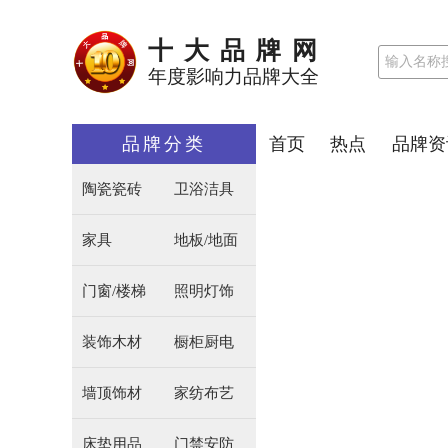
十大品牌网
年度影响力品牌大全
品牌分类
首页
热点
品牌资
陶瓷瓷砖
卫浴洁具
家具
地板/地面
门窗/楼梯
照明灯饰
装饰木材
橱柜厨电
墙顶饰材
家纺布艺
床垫用品
门禁安防