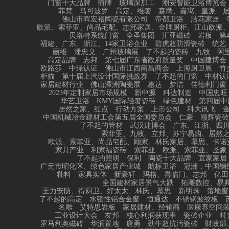
门窗十大品牌
箭牌
玻璃深加工
潮安智能卫浴博览会
菲梵
马可波罗
高定、维奢
森鹰、嘉寓、皇派
佛山市晖宏裕陶瓷有限公司
帝都卫浴
洁花家居
欧派、索菲亚、尚品宅配、志邦家居、金牌厨柜、江山欧派
贝洛特系统门窗
全圣集团
汇亚磁砖
岩板
第
福建、广东、浙江、14家卫浴企业
碧虎超防滑瓷砖
统艺
丽维
潘忠义
广州玻璃展
了不起的瓷砖
九牧
阿
高定品牌
志邦
第七届广东省政府质量奖
中国建博会
欧路莎
中绿认证
佛山市江西南昌商会
上海厨卫展
竹
柜猫
第十届上汽设计国际挑战赛
了不起的门窗
中材认
家居建材行业
佛山潭洲陶瓷展
惠达
梦洁
佳德利门窗
2023年定制家居市场规模
新中源
科达制造
中国忠旺
华艺卫浴
KMY国际轻奢瓷砖
绿色建材
第四届中
居然之家、红点
行动方案
上市公司
科大讯飞
中国机械冶金建材工会第五届全国委员会
仁豪
顺辉瓷砖
了不起的管材
武汉建博会
广东、江浙、四
索菲亚、九牧、立邦、苏宁易购、居然
欧派、索菲亚、尚品宅配、顾家、林氏家居、慕思、卡诺
家具产业
利家福瓷砖
索菲亚
欧派、索菲亚、圣象
了不起的照明
保利
陶瓷十大品牌
宜家家居
广元市昭化区、绿色家居产业城
航标卫浴
冠洲，中国钢
釉料
家具实体
新豪轩
玛格、喜临门、志邦
亿田
全国建材家居景气大跌
拓雕数控、易典
王力安防、得厨卫、好太太、林氏、慕思
新明珠
落地窗
了不起的高定
水密性铝合金窗
恒通达
不锈钢波纹板
名雕
艾特思岩板
家居建材、经销商
医康养空间
工业设计大会
友邦
核心利润获现率
瓷砖企业
时
罗马利奥磁砖
华润置地
唐勇
劲牛超抗污瓷砖
财政部