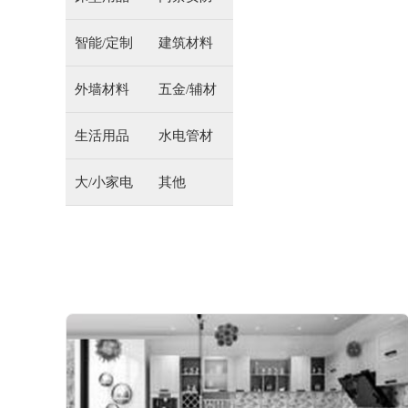
智能/定制
建筑材料
外墙材料
五金/辅材
生活用品
水电管材
大/小家电
其他