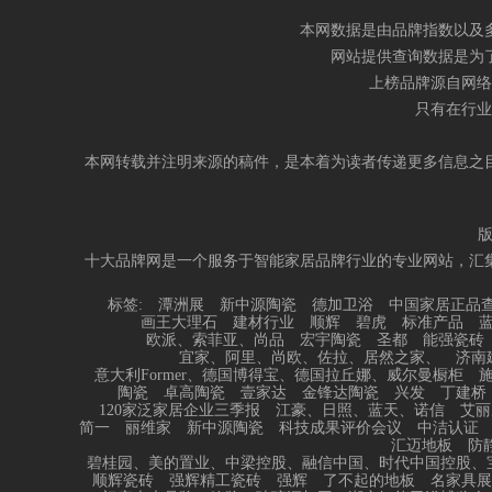
本网数据是由品牌指数以及
网站提供查询数据是为
上榜品牌源自网络
只有在行业
本网转载并注明来源的稿件，是本着为读者传递更多信息之
十大品牌网是一个服务于智能家居品牌行业的专业网站，汇
标签:
潭洲展
新中源陶瓷
德加卫浴
中国家居正品
画王大理石
建材行业
顺辉
碧虎
标准产品
欧派、索菲亚、尚品
宏宇陶瓷
圣都
能强瓷砖
宜家、阿里、尚欧、佐拉、居然之家、
济南
意大利Former、德国博得宝、德国拉丘娜、威尔曼橱柜
陶瓷
卓高陶瓷
壹家达
金锋达陶瓷
兴发
丁建桥
120家泛家居企业三季报
江豪、日照、蓝天、诺信
艾丽
简一
丽维家
新中源陶瓷
科技成果评价会议
中洁认证
汇迈地板
防
碧桂园、美的置业、中梁控股、融信中国、时代中国控股、
顺辉瓷砖
强辉精工瓷砖
强辉
了不起的地板
名家具展