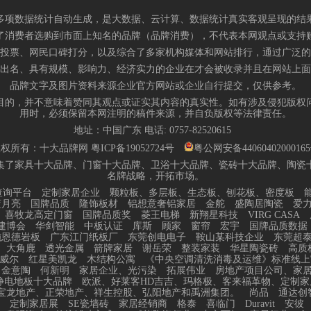
多项数据统计自动生成，是大数据、云计算、数据统计真实客观呈现的结
了消费者选购到市面上知名的品牌（品牌消费），不代表本网观点或支持
投票、网民口碑打分，以及综合了多家机构媒体和网站排行，通过广泛的
出名、具有规模、影响力、经济实力的企业在才会被收录并且在网站上面
品牌文字及图片资料来源企业官方网站或企业自行提交，仅供参考。
目的，并不意味着赞同其观点或证实其内容的真实性。如有涉及侵犯版权
用时，必须保留本网注明的稿件来源，并自负版权等法律责任。
地址：中国广东 电话:
0757-82520615
版权所有：十大品牌网
粤ICP备19052724号
粤公网安备4406040200016
集了家具十大品牌、门窗十大品牌、卫浴十大品牌、瓷砖十大品牌、陶瓷
名牌战略，开拓市场。
查询平台
定制家居企业
颗粒板、多层板、生态板、刨花板、密度板
蓝月亮
国牌品质
隆饰板材
铝想意奢铝家居
金舵
盛陶居陶瓷
爱
喜牧龙高定门窗
国牌品质奖
菱王电梯
新翔星科技
VIRG CASA
建博会
华剑智能
中板认证
库斯
顾家
窗帘
宏宇
国牌品质数据
施恩德岩板
广东江门纸板厂
东莞创电电子
鞍山某科技企业
东莞超
大角鹿
透光金属
箭牌家居
谢岳荣
整装家装
华星陶瓷砖
高质
威尔
红星美凯龙
木结构公寓
《中央空调清洗消毒及运维》标准线上
金意陶
何新明
家居企业、光污染
拓展伟业
房地产项目公司、家
静电地板十大品牌
欧派、好莱客HD吉吉、玛格极、客来福革物、定制家
宝龙地产、正荣地产、祥生控股、弘阳地产和禹洲集团。
尚品
通达创
定制家居展
SE瓷墙砖
家居经销商
格泰
喜临门
Duravit
安彼