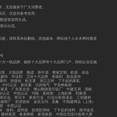
果，无偿服务于广大消费者。
购买。仅提供参考使用。
数据资源而生成。
展示出现。
问题，请联系本站删稿。其他媒体、网站或个人从本网转载使
5号
十大一线品牌、橱柜十大品牌等十大品牌门户，协助企业实施
能强
大国品牌
顺成
新中源
整家定制
欧派
卓远
力蒙特
华达利
卫浴十大品牌
来德利
新品发布
唐尚
轻纹砖
欧文莱
浙江正特
了不起的家私
中灯认证
新岩素
汉的电气
平安树板材
泰家具
广东某企业
佛山顺德某印染厂
中建五局
浪鲸
标认证
中纺认证
玛格
瓷砖胶
上海虹桥
利家居
审定会
翠贝卡
家具行业
行业分析座谈会
三协建材
居建材厂
碧虎瓷砖
金丝玉玛
圣象
中国建博会（上海）
居
中照认证
智
保利、皮阿诺
碧虎防滑砖
了不起的涂料
南洋迪克
建材家居
集泰陶瓷
家居换新
中国住宅设计效果大赛