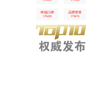
176163
175596
终端口碑
品牌荣誉
176430
176474