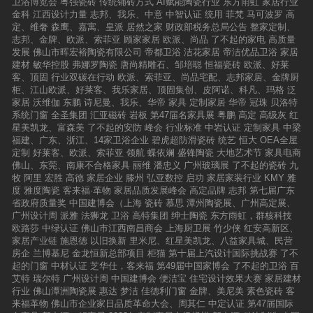
卫浴博览会
粤强瓷砖
传统铺砖方式
AI赋能陶瓷行业
东方雨虹
家居行业
金科
江西设计力量
志邦、我乐、中意
中智认证
统用
菲梵
马可波罗
高
定、维奢
森鹰、嘉寓、皇派
居然之家
财政部税务总局公告
整家定制、
志邦、金牌、欧派、索菲亚
顾家家居
欧派、尚品
了不起的家电
高质量
发展
佛山市晖宏裕陶瓷有限公司
帝都卫浴
洁花家居
帝洁优品卫浴
家居
建材
敏华控股
弗娜罗陶瓷
唐尚精雕石、邹培聪
恒福瓷砖
欧派、好莱
客、顶固
行业双碳在行动
欧派、索菲亚、尚品宅配、志邦家居、金牌厨
柜、江山欧派、好莱客、我乐家居、顶固集创、皮阿诺、科凡、玛格
泛
家居
沃维伽
东鹏
诗尼曼、我乐、华帝
家具
定制家居
华帝
冠珠
贝洛特
系统门窗
全圣集团
汇亚磁砖
岩板
第47届名家具展
粤鹏
高定
高级灰
红
星美凯龙、富森美
了不起的安防
峰会
行业标准
中岩认证
定制家具
中梁
福建、广东、浙江、14家卫浴企业
碧虎超防滑瓷砖
统艺
恒大
OEA全屋
定制
好莱客、欧派、索菲亚
领航
蝶依斓
盛锋陶瓷
大地艺术节
家具电商
佛山、东莞、南康不合格家具
丽维
潘忠义
广州玻璃展
了不起的瓷砖
九
牧
阿里
宏胜
高德
家居企业
滕州
弘亚数控
启功
家居家装行业
KMY
雅
度
雅度陶瓷
客来福·革物
家居品质发展峰会
高定品牌
志邦
第七届广东
省政府质量奖
中国建博会（上海
瓷砖
慕思
潭州陶瓷展、广州高定展、
广州设计周
派雅
法狮龙
卫浴
高特集团
绅士陶瓷
东方雨虹，群核科技
欧路莎
中绿认证
佛山市江西南昌商会
上海厨卫展
竹少侠
红安高新区、
家居产业链
施恩德
以旧换新
里米尼、红星美凯龙、八益家具城、民营
房企
兰博基尼
金龙恒新总部项目
柜猫
第十届上汽设计国际挑战赛
了不
起的门窗
中材认证
芝华仕，客来福
第49届中国家博会
了不起的卫浴
百
艾特
瑞尔特
广州设计周
中国建博会
便洁宝
住宅设计效果大赛
家居建材
行业
佛山潭洲陶瓷展
惠达
梦洁
佳德利门窗
金牌、美尼美
素色瓷砖
客
来福革物
佛山市企业家日品质革命大会、周其仁
中定认证
第47届国际