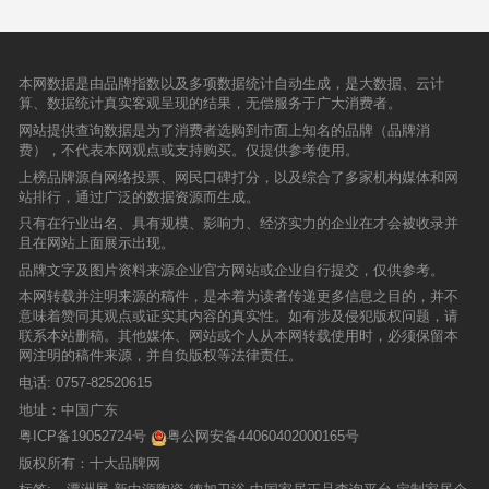
本网数据是由品牌指数以及多项数据统计自动生成，是大数据、云计
算、数据统计真实客观呈现的结果，无偿服务于广大消费者。
网站提供查询数据是为了消费者选购到市面上知名的品牌（品牌消
费），不代表本网观点或支持购买。仅提供参考使用。
上榜品牌源自网络投票、网民口碑打分，以及综合了多家机构媒体和网
站排行，通过广泛的数据资源而生成。
只有在行业出名、具有规模、影响力、经济实力的企业在才会被收录并
且在网站上面展示出现。
品牌文字及图片资料来源企业官方网站或企业自行提交，仅供参考。
本网转载并注明来源的稿件，是本着为读者传递更多信息之目的，并不
意味着赞同其观点或证实其内容的真实性。如有涉及侵犯版权问题，请
联系本站删稿。其他媒体、网站或个人从本网转载使用时，必须保留本
网注明的稿件来源，并自负版权等法律责任。
电话:
0757-82520615
地址：中国广东
粤ICP备19052724号
粤公网安备44060402000165号
版权所有：十大品牌网