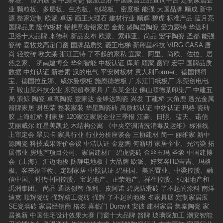
标签:
潭洲展
新中源陶瓷
德加卫浴
中国家居正品查询平台
定制家居企
业
颗粒板、多层板、生态板、刨花板、密度板
能强
大国品牌
顺成
新中
源
整家定制
欧派
卓远
画王大理石
建材行业
顺辉
碧虎
标准产品
蓝月亮
国牌品质
隆饰板材
铝想意奢铝家居
金舵
盛陶居陶瓷
爱力蒙特
华达利
卫浴十大品牌
来德利
新品发布
欧派、索菲亚、尚品
宏宇陶瓷
圣都
能强
瓷砖
喜牧龙高定门窗
国牌品质奖
菱王电梯
新翔星科技
VIRG CASA
唐
尚
轻纹砖
欧文莱
浙江正特
了不起的家私
宜家、阿里、尚欧、佐拉、居
然之家、
济南建博会
华剑智能
中板认证
库斯
顾家
窗帘
宏宇
国牌品质
数据
中灯认证
新岩素
汉的电气
平安树板材
意大利Former、德国博得
宝、德国拉丘娜、威尔曼橱柜
施恩德岩板
广东江门纸板厂
东莞创电电
子
鞍山某科技企业
东莞超泰家具
广东某企业
佛山顺德某印染厂
中建五
局
浪鲸
陶瓷
卓高陶瓷
壹家达
金锋达陶瓷
兴发
丁建桥
大角鹿
透光金属
箭牌家居
谢岳荣
整装家装
华星陶瓷砖
高质标认证
中纺认证
玛格
瓷砖
胶
上海虹桥
利家居
120家泛家居企业三季报
江豪、日照、蓝天、诺信
艾丽威尔
红星美凯龙
木结构公寓
《中央空调清洗消毒及运维》标准线
上审定会
翠贝卡
家具行业
行业分析座谈会
三协建材
简一
丽维家
新中
源陶瓷
科技成果评价会议
中洁认证
金意陶
何新明
家居企业、光污染
拓
展伟业
房地产项目公司、家居建材厂
碧虎瓷砖
金丝玉玛
圣象
中国建博
会（上海）
汇迈地板
防静电地板十大品牌
欧派、好莱客HD吉吉、玛格
极、客来福革物、定制家居
中照认证
碧桂园、美的置业、中梁控股、融
信中国、时代中国控股、宝龙地产、正荣地产、祥生控股、弘阳地产和
禹洲集团。
尚品
通达创智
保利、皮阿诺
碧虎防滑砖
了不起的涂料
南洋
迪克
顺辉瓷砖
强辉精工瓷砖
强辉
了不起的地板
名家具展
定制家居展
SE瓷墙砖
家居经销商
格泰
喜临门
Duravit
安彼
建材家居
集泰陶瓷
家
居换新
中国住宅设计效果大赛
门窗十大品牌
箭牌
玻璃深加工
潮安智能