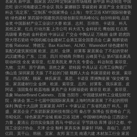
名家具
新中源、靓家居
2023年定制家居市场规模
新中源
科达制造
中国
忠旺
设计河南建设工作会议
我乐
蒙娜丽莎
零碳瓷砖
家居产业
全屋定制
科达
“高定系”、“定制系”
中国家博会（上海）
华艺卫浴
KMY国际轻奢瓷
砖
绿色建材
第四届中国建筑供应链创新应用高峰论坛
创尔特厨电
品质
金奖
中国新材产业工业设计大赛
欧派、志邦、百得胜、卡诺亚、科凡
居然之家、红点
行动方案
上市公司
科大讯飞
金科状元
鹰创园
红点奖
高级哑
素色砖
金科瓷砖
中涂认证
广交会
中陶认证
万格丽
金牌
碧虎防
滑大理石瓷砖
中国机械冶金建材工会第五届全国委员会
仁豪
顺辉瓷砖
岩板
Rational、博德宝、Bax Küchen、ALNO、Warendorf
绿色建材与
装配式建筑展招展
欧派、志邦、金牌、好莱客
家居展会
了不起的管材
武汉建博会
广东、江浙、四川
经销商
升降柱
云峰莫干山
第47届名家具
联动科技
全友
索菲亚、红星美凯龙
摩力克
专委会、科达制造
索菲亚、
九牧、立邦、苏宁易购、居然之家、碧桂园
中具认证
石湾工业陶瓷厂
佛山造
深圳家居
天振
了不起的门锁
顺辉人大会
利家居瓷砖
欧派、索菲
亚、尚品宅配、顾家、林氏家居、慕思、卡诺亚
潭洲陶瓷展
“保交楼”政
策、家居建材行业
金牌、欧派、索菲亚、志邦、好莱客、我乐家居、皮
阿诺、顶固集创
欧荔地板
家具产业
利家福瓷砖
索菲亚
欧派、索菲亚、
圣象
MasterBrand Cabinets、百隆
当阳市，中国建筑材料工业规划研究
院，座谈会
第二十七届中国国际家具展
上海时尚家居展
了不起的照明
保利
陶瓷十大品牌
宜家家居
ART＋
中家认证
广东省民政厅
科凡、祥
盛、家居企业
广东碧新家居科技有限公司
秦占学
东博会
投资峰会
广元
市昭化区、绿色家居产业城
航标卫浴
冠洲，中国钢结构协会
江西设计
力量，夏清云
启功实业集团
西马
中锁认证
字节跳动
库博
设计之都、中
国工业设计协会、天津
企业
釉料
家具实体
新豪轩
玛格、喜临门、志邦
亿田、莫干山、韩丽、宜家、友邦
富兰克
南通六建
木材加工行业
家居