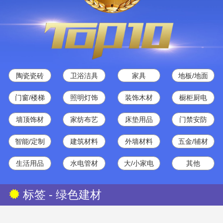
陶瓷瓷砖
卫浴洁具
家具
地板/地面
门窗/楼梯
照明灯饰
装饰木材
橱柜厨电
墙顶饰材
家纺布艺
床垫用品
门禁安防
智能/定制
建筑材料
外墙材料
五金/辅材
生活用品
水电管材
大/小家电
其他
标签 - 绿色建材