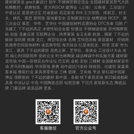
建材家装业
goa大象设计
劲牛
不锈钢管廊交流会
全国建材家居景气大跌
拓雕数控、易典智造、意大利SCM
建博会（上海）
云南省、工业设计
中瓷认证
星星便洁宝
芬迪瓷砖
高定家居
BHI
王力安防、得厨卫、好太
太、林氏、慕思
新明珠
落地窗安全
定制家居行业
雄鹰瓷砖
RCEP、第
三次会议
慕思、华帝、芝华仕
中国建筑材料流通协会
DTC东泰
贝朗
广
东建工
了不起的高定
水密性铝合金窗
恒通达
不锈钢波纹板
苏州顺辉瓷
砖·岩板
圣象乐屋
互联网企业，跨界家装
金玉名家
欧派，顾家
了不起的
板材
深圳展
南康
龙江、商贸综合体
名雕
艾特思岩板
家居建材、经销商
医康养空间装饰材料
凌芸商学院
海天味业
红星美凯龙、阿里
宜家
华为
龙江，家具
了不起的家纺
居然之家、芝华仕、座谈会
工业设计大会
友
邦
核心利润获现率
瓷砖企业
时光林陶瓷
碳达峰碳中和实施方案
建材家
居市场
中国—菲律宾合作论坛
巴宝莉
金航
宏创
三棵树
全国建材家居市
场
罗马利奥磁砖
华润置地
唐勇
劲牛超抗污瓷砖
财政部、住建部
富森美
客来福
整装行业
家具类零售业
三峰
箭牌、艾依格
亨达
第51届中国家
博会
强辉瓷砖
了不起的建材
新中源，圣都
线下家居卖场
第23届成都家
具展
中浴认证
中迅
中国陶瓷总部
铝想意奢
下沉式
家装新生态
陶瓷品
牌
门窗品牌
家居品牌
更多...
客服微信
官方公众号