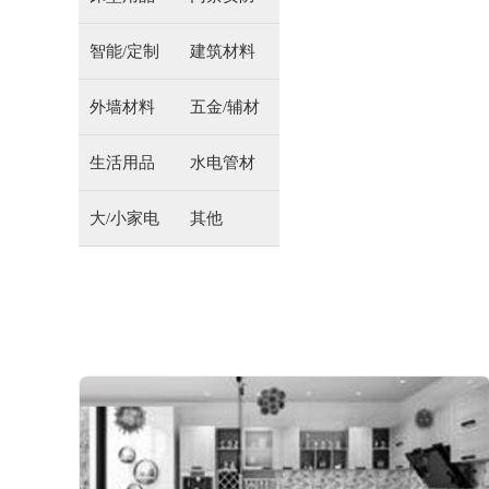
智能/定制
建筑材料
外墙材料
五金/辅材
生活用品
水电管材
大/小家电
其他