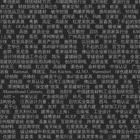
粤强瓷砖
传统铺砖方式
AI赋能陶瓷行业
东方雨虹
家居行业
金
居然之家
财政部税务总局公告
整家定制、志邦、金牌、欧派、索菲亚
帝洁优品卫浴
家居建材
敏华控股
弗娜罗陶瓷
唐尚精雕石、邹培聪
、好莱客、我乐家居、顶固集创、皮阿诺、科凡、玛格
泛家居
沃维伽
47届名家具展
粤鹏
高定
高级灰
红星美凯龙、富森美
了不起的安
恒大
OEA全屋定制
好莱客、欧派、索菲亚
领航
蝶依斓
盛锋陶
里
宏胜
高德
家居企业
滕州
弘亚数控
启功
家居家装行业
KM
（上海
瓷砖
慕思
潭州陶瓷展、广州高定展、广州设计周
派雅
法
少侠
红安高新区、家居产业链
施恩德
以旧换新
里米尼、红星美凯
证
芝华仕，客来福
第49届中国家博会
了不起的卫浴
百艾特
瑞尔
金牌、美尼美
素色瓷砖
客来福革物
佛山市企业家日品质革命大会
设计河南建设工作会议
我乐
蒙娜丽莎
零碳瓷砖
家居产业
全屋
国建筑供应链创新应用高峰论坛
创尔特厨电
品质金奖
中国新材产业
金科状元
鹰创园
红点奖
高级哑
素色砖
金科瓷砖
中涂认证
广
岩板
Rational、博德宝、Bax Küchen、ALNO、Warendorf
绿色建材与
川
经销商
升降柱
云峰莫干山
第47届名家具
联动科技
全友
索
之家、碧桂园
中具认证
石湾工业陶瓷厂
佛山造
深圳家居
天振
亚
潭洲陶瓷展
“保交楼”政策、家居建材行业
金牌、欧派、索菲亚、
MasterBrand Cabinets、百隆
当阳市，中国建筑材料工业规划研究院，
ART＋
中家认证
广东省民政厅
科凡、祥盛、家居企业
广东碧新
结构协会
江西设计力量，夏清云
启功实业集团
西马
中锁认证
字
、莫干山、韩丽、宜家、友邦
富兰克
南通六建
木材加工行业
家居
智造、意大利SCM
建博会（上海）
云南省、工业设计
中瓷认证
安全
定制家居行业
雄鹰瓷砖
RCEP、第三次会议
慕思、华帝、芝
苏州顺辉瓷砖·岩板
圣象乐屋
互联网企业，跨界家装
金玉名家
欧派
装饰材料
凌芸商学院
海天味业
红星美凯龙、阿里
宜家
华为
龙
光林陶瓷
碳达峰碳中和实施方案
建材家居市场
中国—菲律宾合作论
、住建部
富森美
客来福
整装行业
家具类零售业
三峰
箭牌、艾