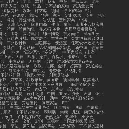
科
江西设计力量
志邦、我乐、中意
中智认证
统用
顾家家居
欧派、尚品
了不起的家电
高质量发展
恒福瓷砖
欧派、好莱客、顶固
行业双碳在行动
东鹏
诗尼曼、我乐、华帝
家具
定制家居
华帝
冠珠
防
峰会
行业标准
中岩认证
定制家具
中梁
瓷
大地艺术节
家具电商
佛山、东莞、南康不合格家具
Y
雅度
雅度陶瓷
客来福·革物
家居品质发展峰会
狮龙
卫浴
高特集团
绅士陶瓷
东方雨虹，群核科技
龙、八益家具城、民营房企
兰博基尼
金龙恒新总部项目
特
广州设计周
中国建博会
便洁宝
住宅设计效果大赛
、周其仁
中定认证
第47届国际名家具
新中源、靓家居
定制
科达
“高定系”、“定制系”
中国家博会（上海）
工业设计大赛
欧派、志邦、百得胜、卡诺亚、科凡
交会
中陶认证
万格丽
金牌
碧虎防滑大理石瓷砖
装配式建筑展招展
欧派、志邦、金牌、好莱客
家居展会
菲亚、红星美凯龙
摩力克
专委会、科达制造
了不起的门锁
顺辉人大会
利家居瓷砖
志邦、好莱客、我乐家居、皮阿诺、顶固集创
欧荔地板
座谈会
第二十七届中国国际家具展
上海时尚家居展
家居科技有限公司
秦占学
东博会
投资峰会
节跳动
库博
设计之都、中国工业设计协会、天津
企业
建材家装业
goa大象设计
劲牛
不锈钢管廊交流会
星星便洁宝
芬迪瓷砖
高定家居
BHI
华仕
中国建筑材料流通协会
DTC东泰
贝朗
广东建工
，顾家
了不起的板材
深圳展
南康
龙江、商贸综合体
江，家具
了不起的家纺
居然之家、芝华仕、座谈会
坛
巴宝莉
金航
宏创
三棵树
全国建材家居市场
依格
亨达
第51届中国家博会
强辉瓷砖
了不起的建材