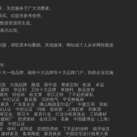
果，无偿服务于广大消费者。
购买。仅提供参考使用。
数据资源而生成。
展示出现。
问题，请联系本站删稿。其他媒体、网站或个人从本网转载使
5号
十大一线品牌、橱柜十大品牌等十大品牌门户，协助企业实施
能强
大国品牌
顺成
新中源
整家定制
欧派
卓远
力蒙特
华达利
卫浴十大品牌
来德利
新品发布
唐尚
轻纹砖
欧文莱
浙江正特
了不起的家私
中灯认证
新岩素
汉的电气
平安树板材
泰家具
广东某企业
佛山顺德某印染厂
中建五局
浪鲸
标认证
中纺认证
玛格
瓷砖胶
上海虹桥
利家居
审定会
翠贝卡
家具行业
行业分析座谈会
三协建材
居建材厂
碧虎瓷砖
金丝玉玛
圣象
中国建博会（上海）
居
中照认证
智
保利、皮阿诺
碧虎防滑砖
了不起的涂料
南洋迪克
建材家居
集泰陶瓷
家居换新
中国住宅设计效果大赛