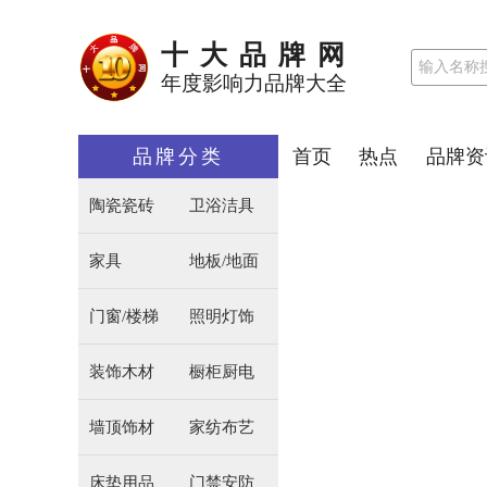
十大品牌网
年度影响力品牌大全
品牌分类
首页
热点
品牌资
陶瓷瓷砖
卫浴洁具
家具
地板/地面
门窗/楼梯
照明灯饰
装饰木材
橱柜厨电
墙顶饰材
家纺布艺
床垫用品
门禁安防