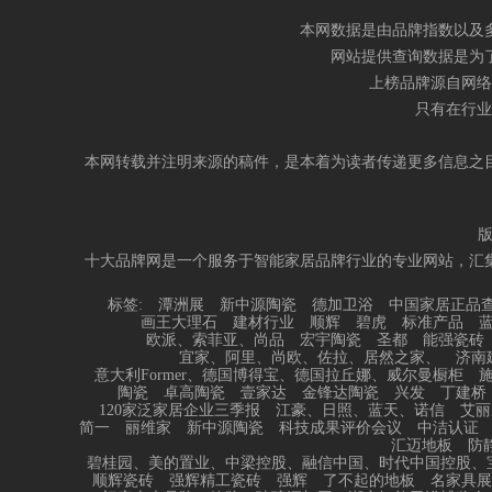
本网数据是由品牌指数以及
网站提供查询数据是为
上榜品牌源自网络
只有在行业
本网转载并注明来源的稿件，是本着为读者传递更多信息之
十大品牌网是一个服务于智能家居品牌行业的专业网站，汇
标签:
潭洲展
新中源陶瓷
德加卫浴
中国家居正品
画王大理石
建材行业
顺辉
碧虎
标准产品
欧派、索菲亚、尚品
宏宇陶瓷
圣都
能强瓷砖
宜家、阿里、尚欧、佐拉、居然之家、
济南
意大利Former、德国博得宝、德国拉丘娜、威尔曼橱柜
陶瓷
卓高陶瓷
壹家达
金锋达陶瓷
兴发
丁建桥
120家泛家居企业三季报
江豪、日照、蓝天、诺信
艾丽
简一
丽维家
新中源陶瓷
科技成果评价会议
中洁认证
汇迈地板
防
碧桂园、美的置业、中梁控股、融信中国、时代中国控股、
顺辉瓷砖
强辉精工瓷砖
强辉
了不起的地板
名家具展