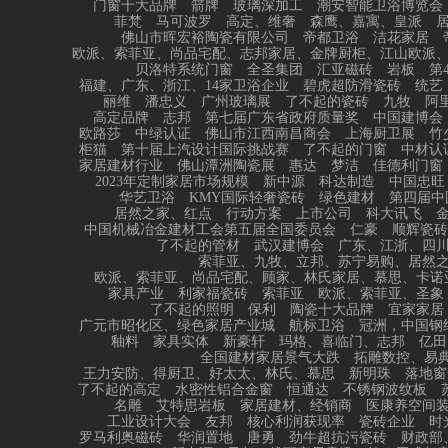
门窗十大品牌
箭牌
玻璃深加工
潮安智能卫浴博览会
菲梵
马可波罗
高定、维奢
森鹰、嘉寓、皇派
佛山市晖宏裕陶瓷有限公司
帝都卫浴
洁花家居
欧派、索菲亚、尚品宅配、志邦家居、金牌厨柜、江山欧派
贝洛特系统门窗
全圣集团
汇亚磁砖
岩板
第
福建、广东、浙江、14家卫浴企业
碧虎超防滑瓷砖
统艺
丽维
潘忠义
广州玻璃展
了不起的瓷砖
九牧
阿
高定品牌
志邦
第七届广东省政府质量奖
中国建博会
欧路莎
中绿认证
佛山市江西南昌商会
上海厨卫展
竹
柜猫
第十届上汽设计国际挑战赛
了不起的门窗
中材认
家居建材行业
佛山潭洲陶瓷展
惠达
梦洁
佳德利门窗
2023年定制家居市场规模
新中源
科达制造
中国忠旺
华艺卫浴
KMY国际轻奢瓷砖
绿色建材
第四届中
居然之家、红点
行动方案
上市公司
科大讯飞
中国机械冶金建材工会第五届全国委员会
仁豪
顺辉瓷砖
了不起的管材
武汉建博会
广东、江浙、四
索菲亚、九牧、立邦、苏宁易购、居然
欧派、索菲亚、尚品宅配、顾家、林氏家居、慕思、卡诺
家具产业
利家福瓷砖
索菲亚
欧派、索菲亚、圣象
了不起的照明
保利
陶瓷十大品牌
宜家家居
广元市昭化区、绿色家居产业城
航标卫浴
冠洲，中国钢
釉料
家具实体
新豪轩
玛格、喜临门、志邦
亿田
全国建材家居景气大跌
拓雕数控、易典
王力安防、得厨卫、好太太、林氏、慕思
新明珠
落地窗
了不起的高定
水密性铝合金窗
恒通达
不锈钢波纹板
名雕
艾特思岩板
家居建材、经销商
医康养空间
工业设计大会
友邦
核心利润获现率
瓷砖企业
时
罗马利奥磁砖
华润置地
唐勇
劲牛超抗污瓷砖
财政部