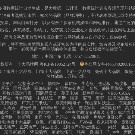
多项数据统计自动生成，是大数据、云计算、数据统计真实客观呈现的结
了消费者选购到市面上知名的品牌（品牌消费），不代表本网观点或支持
投票、网民口碑打分，以及综合了多家机构媒体和网站排行，通过广泛的
出名、具有规模、影响力、经济实力的企业在才会被收录并且在网站上面
品牌文字及图片资料来源企业官方网站或企业自行提交，仅供参考。
目的，并不意味着赞同其观点或证实其内容的真实性。如有涉及侵犯版权
用时，必须保留本网注明的稿件来源，并自负版权等法律责任。
地址：中国广东 电话:
0757-82520615
版权所有：十大品牌网
粤ICP备19052724号
粤公网安备4406040200016
集了家具十大品牌、门窗十大品牌、卫浴十大品牌、瓷砖十大品牌、陶瓷
名牌战略，开拓市场。
查询平台
定制家居企业
颗粒板、多层板、生态板、刨花板、密度板
蓝月亮
国牌品质
隆饰板材
铝想意奢铝家居
金舵
盛陶居陶瓷
爱
喜牧龙高定门窗
国牌品质奖
菱王电梯
新翔星科技
VIRG CASA
建博会
华剑智能
中板认证
库斯
顾家
窗帘
宏宇
国牌品质数据
施恩德岩板
广东江门纸板厂
东莞创电电子
鞍山某科技企业
东莞超
大角鹿
透光金属
箭牌家居
谢岳荣
整装家装
华星陶瓷砖
高质
威尔
红星美凯龙
木结构公寓
《中央空调清洗消毒及运维》标准线上
金意陶
何新明
家居企业、光污染
拓展伟业
房地产项目公司、家
静电地板十大品牌
欧派、好莱客HD吉吉、玛格极、客来福革物、定制家
宝龙地产、正荣地产、祥生控股、弘阳地产和禹洲集团。
尚品
通达创
定制家居展
SE瓷墙砖
家居经销商
格泰
喜临门
Duravit
安彼