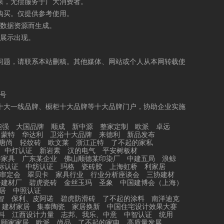
果，无偿服务于广大消费者。
购买。仅提供参考使用。
数据资源而生成。
展示出现。
问题，请联系本站删稿。其他媒体、网站或个人从本网转载使
5号
十大一线品牌、橱柜十大品牌等十大品牌门户，协助企业实施
能强
大国品牌
顺成
新中源
整家定制
欧派
卓远
力蒙特
华达利
卫浴十大品牌
来德利
新品发布
唐尚
轻纹砖
欧文莱
浙江正特
了不起的家私
中灯认证
新岩素
汉的电气
平安树板材
泰家具
广东某企业
佛山顺德某印染厂
中建五局
浪鲸
标认证
中纺认证
玛格
瓷砖胶
上海虹桥
利家居
审定会
翠贝卡
家具行业
行业分析座谈会
三协建材
居建材厂
碧虎瓷砖
金丝玉玛
圣象
中国建博会（上海）
居
中照认证
智
保利、皮阿诺
碧虎防滑砖
了不起的涂料
南洋迪克
建材家居
集泰陶瓷
家居换新
中国住宅设计效果大赛
科
江西设计力量
志邦、我乐、中意
中智认证
统用
顾家家居
欧派、尚品
了不起的家电
高质量发展