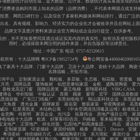
多项数据统计自动生成，是大数据、云计算、数据统计真实客观呈现的结
了消费者选购到市面上知名的品牌（品牌消费），不代表本网观点或支持
投票、网民口碑打分，以及综合了多家机构媒体和网站排行，通过广泛的
出名、具有规模、影响力、经济实力的企业在才会被收录并且在网站上面
品牌文字及图片资料来源企业官方网站或企业自行提交，仅供参考。
目的，并不意味着赞同其观点或证实其内容的真实性。如有涉及侵犯版权
用时，必须保留本网注明的稿件来源，并自负版权等法律责任。
地址：中国广东 电话:
0757-82520615
版权所有：十大品牌网
粤ICP备19052724号
粤公网安备4406040200016
集了家具十大品牌、门窗十大品牌、卫浴十大品牌、瓷砖十大品牌、陶瓷
名牌战略，开拓市场。
查询平台
定制家居企业
颗粒板、多层板、生态板、刨花板、密度板
蓝月亮
国牌品质
隆饰板材
铝想意奢铝家居
金舵
盛陶居陶瓷
爱
喜牧龙高定门窗
国牌品质奖
菱王电梯
新翔星科技
VIRG CASA
建博会
华剑智能
中板认证
库斯
顾家
窗帘
宏宇
国牌品质数据
施恩德岩板
广东江门纸板厂
东莞创电电子
鞍山某科技企业
东莞超
大角鹿
透光金属
箭牌家居
谢岳荣
整装家装
华星陶瓷砖
高质
威尔
红星美凯龙
木结构公寓
《中央空调清洗消毒及运维》标准线上
金意陶
何新明
家居企业、光污染
拓展伟业
房地产项目公司、家
静电地板十大品牌
欧派、好莱客HD吉吉、玛格极、客来福革物、定制家
宝龙地产、正荣地产、祥生控股、弘阳地产和禹洲集团。
尚品
通达创
定制家居展
SE瓷墙砖
家居经销商
格泰
喜临门
Duravit
安彼
粤强瓷砖
传统铺砖方式
AI赋能陶瓷行业
东方雨虹
家居行业
金
居然之家
财政部税务总局公告
整家定制、志邦、金牌、欧派、索菲亚