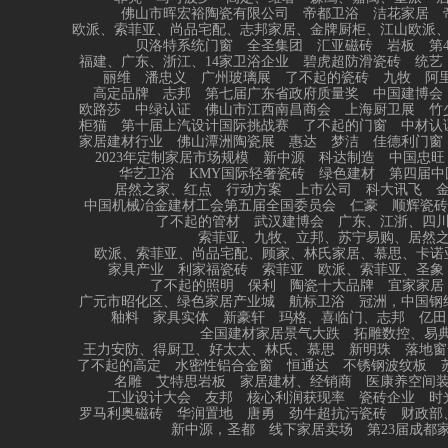
佛山市晖宏裕陶瓷有限公司
帝都卫浴
洁花家居
欧派、索菲亚、尚品宅配、志邦家居、金牌厨柜、江山欧派
贝洛特系统门窗
全圣集团
汇亚磁砖
岩板
第
福建、广东、浙江、14家卫浴企业
碧虎超防滑瓷砖
统艺
丽维
潘忠义
广州玻璃展
了不起的瓷砖
九牧
阿
高定品牌
志邦
第七届广东省政府质量奖
中国建博会
欧路莎
中绿认证
佛山市江西南昌商会
上海厨卫展
竹
柜猫
第十届上汽设计国际挑战赛
了不起的门窗
中材认
家居建材行业
佛山潭洲陶瓷展
惠达
梦洁
佳德利门窗
2023年定制家居市场规模
新中源
科达制造
中国忠旺
华艺卫浴
KMY国际轻奢瓷砖
绿色建材
第四届中
居然之家、红点
行动方案
上市公司
科大讯飞
中国机械冶金建材工会第五届全国委员会
仁豪
顺辉瓷砖
了不起的管材
武汉建博会
广东、江浙、四
索菲亚、九牧、立邦、苏宁易购、居然
欧派、索菲亚、尚品宅配、顾家、林氏家居、慕思、卡诺
家具产业
利家福瓷砖
索菲亚
欧派、索菲亚、圣象
了不起的照明
保利
陶瓷十大品牌
宜家家居
广元市昭化区、绿色家居产业城
航标卫浴
冠洲，中国钢
釉料
家具实体
新豪轩
玛格、喜临门、志邦
亿田
全国建材家居景气大跌
拓雕数控、易典
王力安防、得厨卫、好太太、林氏、慕思
新明珠
落地窗
了不起的高定
水密性铝合金窗
恒通达
不锈钢波纹板
名雕
艾特思岩板
家居建材、经销商
医康养空间
工业设计大会
友邦
核心利润获现率
瓷砖企业
时
罗马利奥磁砖
华润置地
唐勇
劲牛超抗污瓷砖
财政部
新中源，圣都
线下家居卖场
第23届成都