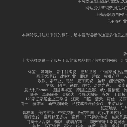
本网数据是由品牌指数以及
网站提供查询数据是为
上榜品牌源自网络
只有在行业
本网转载并注明来源的稿件，是本着为读者传递更多信息之
十大品牌网是一个服务于智能家居品牌行业的专业网站，汇
标签:
潭洲展
新中源陶瓷
德加卫浴
中国家居正品
画王大理石
建材行业
顺辉
碧虎
标准产品
欧派、索菲亚、尚品
宏宇陶瓷
圣都
能强瓷砖
宜家、阿里、尚欧、佐拉、居然之家、
济南
意大利Former、德国博得宝、德国拉丘娜、威尔曼橱柜
陶瓷
卓高陶瓷
壹家达
金锋达陶瓷
兴发
丁建桥
120家泛家居企业三季报
江豪、日照、蓝天、诺信
艾丽
简一
丽维家
新中源陶瓷
科技成果评价会议
中洁认证
汇迈地板
防
碧桂园、美的置业、中梁控股、融信中国、时代中国控股、
顺辉瓷砖
强辉精工瓷砖
强辉
了不起的地板
名家具展
门窗十大品牌
箭牌
玻璃深加工
潮安智能卫浴博览会
菲梵
马可波罗
高定、维奢
森鹰、嘉寓、皇派