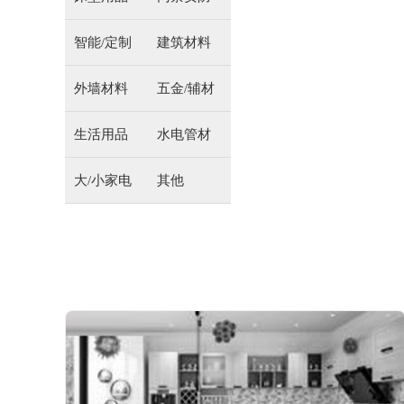
智能/定制
建筑材料
外墙材料
五金/辅材
生活用品
水电管材
大/小家电
其他