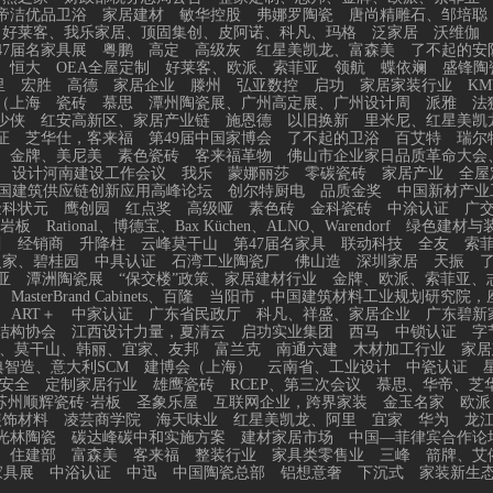
帝洁优品卫浴
家居建材
敏华控股
弗娜罗陶瓷
唐尚精雕石、邹培聪
、好莱客、我乐家居、顶固集创、皮阿诺、科凡、玛格
泛家居
沃维伽
47届名家具展
粤鹏
高定
高级灰
红星美凯龙、富森美
了不起的安
恒大
OEA全屋定制
好莱客、欧派、索菲亚
领航
蝶依斓
盛锋陶
里
宏胜
高德
家居企业
滕州
弘亚数控
启功
家居家装行业
KM
（上海
瓷砖
慕思
潭州陶瓷展、广州高定展、广州设计周
派雅
法
少侠
红安高新区、家居产业链
施恩德
以旧换新
里米尼、红星美凯
证
芝华仕，客来福
第49届中国家博会
了不起的卫浴
百艾特
瑞尔
金牌、美尼美
素色瓷砖
客来福革物
佛山市企业家日品质革命大会
设计河南建设工作会议
我乐
蒙娜丽莎
零碳瓷砖
家居产业
全屋
国建筑供应链创新应用高峰论坛
创尔特厨电
品质金奖
中国新材产业
金科状元
鹰创园
红点奖
高级哑
素色砖
金科瓷砖
中涂认证
广
岩板
Rational、博德宝、Bax Küchen、ALNO、Warendorf
绿色建材与
川
经销商
升降柱
云峰莫干山
第47届名家具
联动科技
全友
索
之家、碧桂园
中具认证
石湾工业陶瓷厂
佛山造
深圳家居
天振
亚
潭洲陶瓷展
“保交楼”政策、家居建材行业
金牌、欧派、索菲亚、
MasterBrand Cabinets、百隆
当阳市，中国建筑材料工业规划研究院，
ART＋
中家认证
广东省民政厅
科凡、祥盛、家居企业
广东碧新
结构协会
江西设计力量，夏清云
启功实业集团
西马
中锁认证
字
、莫干山、韩丽、宜家、友邦
富兰克
南通六建
木材加工行业
家居
智造、意大利SCM
建博会（上海）
云南省、工业设计
中瓷认证
安全
定制家居行业
雄鹰瓷砖
RCEP、第三次会议
慕思、华帝、芝
苏州顺辉瓷砖·岩板
圣象乐屋
互联网企业，跨界家装
金玉名家
欧派
装饰材料
凌芸商学院
海天味业
红星美凯龙、阿里
宜家
华为
龙
光林陶瓷
碳达峰碳中和实施方案
建材家居市场
中国—菲律宾合作论
、住建部
富森美
客来福
整装行业
家具类零售业
三峰
箭牌、艾
家具展
中浴认证
中迅
中国陶瓷总部
铝想意奢
下沉式
家装新生