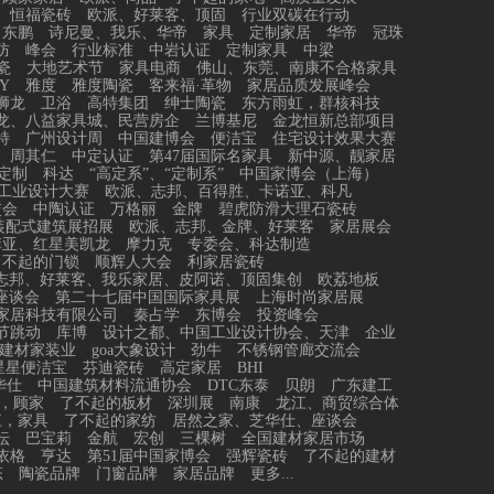
恒福瓷砖
欧派、好莱客、顶固
行业双碳在行动
东鹏
诗尼曼、我乐、华帝
家具
定制家居
华帝
冠珠
防
峰会
行业标准
中岩认证
定制家具
中梁
瓷
大地艺术节
家具电商
佛山、东莞、南康不合格家具
Y
雅度
雅度陶瓷
客来福·革物
家居品质发展峰会
狮龙
卫浴
高特集团
绅士陶瓷
东方雨虹，群核科技
龙、八益家具城、民营房企
兰博基尼
金龙恒新总部项目
特
广州设计周
中国建博会
便洁宝
住宅设计效果大赛
、周其仁
中定认证
第47届国际名家具
新中源、靓家居
定制
科达
“高定系”、“定制系”
中国家博会（上海）
工业设计大赛
欧派、志邦、百得胜、卡诺亚、科凡
交会
中陶认证
万格丽
金牌
碧虎防滑大理石瓷砖
装配式建筑展招展
欧派、志邦、金牌、好莱客
家居展会
菲亚、红星美凯龙
摩力克
专委会、科达制造
了不起的门锁
顺辉人大会
利家居瓷砖
志邦、好莱客、我乐家居、皮阿诺、顶固集创
欧荔地板
座谈会
第二十七届中国国际家具展
上海时尚家居展
家居科技有限公司
秦占学
东博会
投资峰会
节跳动
库博
设计之都、中国工业设计协会、天津
企业
建材家装业
goa大象设计
劲牛
不锈钢管廊交流会
星星便洁宝
芬迪瓷砖
高定家居
BHI
华仕
中国建筑材料流通协会
DTC东泰
贝朗
广东建工
，顾家
了不起的板材
深圳展
南康
龙江、商贸综合体
江，家具
了不起的家纺
居然之家、芝华仕、座谈会
坛
巴宝莉
金航
宏创
三棵树
全国建材家居市场
依格
亨达
第51届中国家博会
强辉瓷砖
了不起的建材
态
陶瓷品牌
门窗品牌
家居品牌
更多...