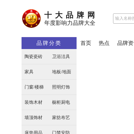
十大品牌网
年度影响力品牌大全
品牌分类
首页
热点
品牌资
陶瓷瓷砖
卫浴洁具
家具
地板/地面
门窗/楼梯
照明灯饰
装饰木材
橱柜厨电
墙顶饰材
家纺布艺
床垫用品
门禁安防