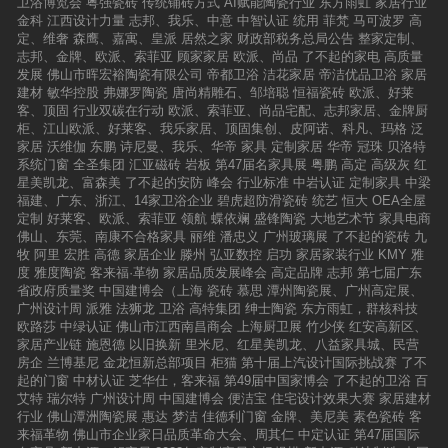
卫浴博览会
粤强瓷砖
传统铺砖方式
AI赋能陶瓷行业
东方雨虹
家居行业
金科
江西设计力量
志邦、我乐、中意
中智认证
统用
菲梵
马可波罗
高
定、维奢
森鹰、嘉寓、皇派
居然之家
财政部税务总局公告
整家定制、
志邦、金牌、欧派、索菲亚
顾家家居
欧派、尚品
了不起的家电
高质量
发展
佛山市晖宏裕陶瓷有限公司
帝都卫浴
洁花家居
帝洁优品卫浴
家居
建材
敏华控股
弗娜罗陶瓷
唐尚精雕石、邹培聪
恒福瓷砖
欧派、好莱
客、顶固
行业双碳在行动
欧派、索菲亚、尚品宅配、志邦家居、金牌厨
柜、江山欧派、好莱客、我乐家居、顶固集创、皮阿诺、科凡、玛格
泛
家居
沃维伽
东鹏
诗尼曼、我乐、华帝
家具
定制家居
华帝
冠珠
贝洛特
系统门窗
全圣集团
汇亚磁砖
岩板
第47届名家具展
粤鹏
高定
高级灰
红
星美凯龙、富森美
了不起的安防
峰会
行业标准
中岩认证
定制家具
中梁
福建、广东、浙江、14家卫浴企业
碧虎超防滑瓷砖
统艺
恒大
OEA全屋
定制
好莱客、欧派、索菲亚
领航
蝶依斓
盛锋陶瓷
大地艺术节
家具电商
佛山、东莞、南康不合格家具
丽维
潘忠义
广州玻璃展
了不起的瓷砖
九
牧
阿里
宏胜
高德
家居企业
滕州
弘亚数控
启功
家居家装行业
KMY
雅
度
雅度陶瓷
客来福·革物
家居品质发展峰会
高定品牌
志邦
第七届广东
省政府质量奖
中国建博会（上海
瓷砖
慕思
潭州陶瓷展、广州高定展、
广州设计周
派雅
法狮龙
卫浴
高特集团
绅士陶瓷
东方雨虹，群核科技
欧路莎
中绿认证
佛山市江西南昌商会
上海厨卫展
竹少侠
红安高新区、
家居产业链
施恩德
以旧换新
里米尼、红星美凯龙、八益家具城、民营
房企
兰博基尼
金龙恒新总部项目
柜猫
第十届上汽设计国际挑战赛
了不
起的门窗
中材认证
芝华仕，客来福
第49届中国家博会
了不起的卫浴
百
艾特
瑞尔特
广州设计周
中国建博会
便洁宝
住宅设计效果大赛
家居建材
行业
佛山潭洲陶瓷展
惠达
梦洁
佳德利门窗
金牌、美尼美
素色瓷砖
客
来福革物
佛山市企业家日品质革命大会、周其仁
中定认证
第47届国际