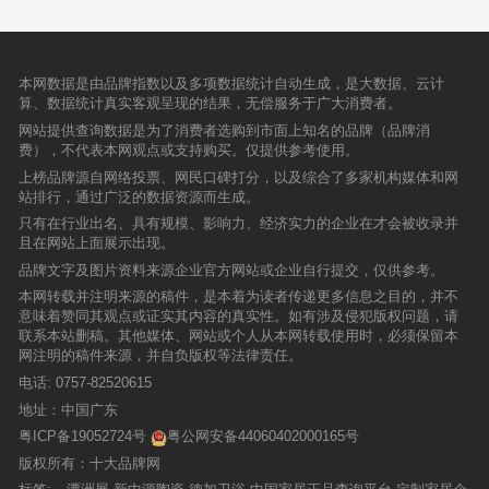
本网数据是由品牌指数以及多项数据统计自动生成，是大数据、云计
算、数据统计真实客观呈现的结果，无偿服务于广大消费者。
网站提供查询数据是为了消费者选购到市面上知名的品牌（品牌消
费），不代表本网观点或支持购买。仅提供参考使用。
上榜品牌源自网络投票、网民口碑打分，以及综合了多家机构媒体和网
站排行，通过广泛的数据资源而生成。
只有在行业出名、具有规模、影响力、经济实力的企业在才会被收录并
且在网站上面展示出现。
品牌文字及图片资料来源企业官方网站或企业自行提交，仅供参考。
本网转载并注明来源的稿件，是本着为读者传递更多信息之目的，并不
意味着赞同其观点或证实其内容的真实性。如有涉及侵犯版权问题，请
联系本站删稿。其他媒体、网站或个人从本网转载使用时，必须保留本
网注明的稿件来源，并自负版权等法律责任。
电话:
0757-82520615
地址：中国广东
粤ICP备19052724号
粤公网安备44060402000165号
版权所有：十大品牌网