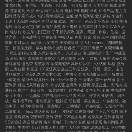
标签:
潭洲展
新中源陶瓷
德加卫浴
中国家居正品查询平台
定制家居企
业
颗粒板、多层板、生态板、刨花板、密度板
能强
大国品牌
顺成
新中
源
整家定制
欧派
卓远
画王大理石
建材行业
顺辉
碧虎
标准产品
蓝月亮
国牌品质
隆饰板材
铝想意奢铝家居
金舵
盛陶居陶瓷
爱力蒙特
华达利
卫浴十大品牌
来德利
新品发布
欧派、索菲亚、尚品
宏宇陶瓷
圣都
能强
瓷砖
喜牧龙高定门窗
国牌品质奖
菱王电梯
新翔星科技
VIRG CASA
唐
尚
轻纹砖
欧文莱
浙江正特
了不起的家私
宜家、阿里、尚欧、佐拉、居
然之家、
济南建博会
华剑智能
中板认证
库斯
顾家
窗帘
宏宇
国牌品质
数据
中灯认证
新岩素
汉的电气
平安树板材
意大利Former、德国博得
宝、德国拉丘娜、威尔曼橱柜
施恩德岩板
广东江门纸板厂
东莞创电电
子
鞍山某科技企业
东莞超泰家具
广东某企业
佛山顺德某印染厂
中建五
局
浪鲸
陶瓷
卓高陶瓷
壹家达
金锋达陶瓷
兴发
丁建桥
大角鹿
透光金属
箭牌家居
谢岳荣
整装家装
华星陶瓷砖
高质标认证
中纺认证
玛格
瓷砖
胶
上海虹桥
利家居
120家泛家居企业三季报
江豪、日照、蓝天、诺信
艾丽威尔
红星美凯龙
木结构公寓
《中央空调清洗消毒及运维》标准线
上审定会
翠贝卡
家具行业
行业分析座谈会
三协建材
简一
丽维家
新中
源陶瓷
科技成果评价会议
中洁认证
金意陶
何新明
家居企业、光污染
拓
展伟业
房地产项目公司、家居建材厂
碧虎瓷砖
金丝玉玛
圣象
中国建博
会（上海）
汇迈地板
防静电地板十大品牌
欧派、好莱客HD吉吉、玛格
极、客来福革物、定制家居
中照认证
碧桂园、美的置业、中梁控股、融
信中国、时代中国控股、宝龙地产、正荣地产、祥生控股、弘阳地产和
禹洲集团。
尚品
通达创智
保利、皮阿诺
碧虎防滑砖
了不起的涂料
南洋
迪克
顺辉瓷砖
强辉精工瓷砖
强辉
了不起的地板
名家具展
定制家居展
SE瓷墙砖
家居经销商
格泰
喜临门
Duravit
安彼
建材家居
集泰陶瓷
家
居换新
中国住宅设计效果大赛
门窗十大品牌
箭牌
玻璃深加工
潮安智能