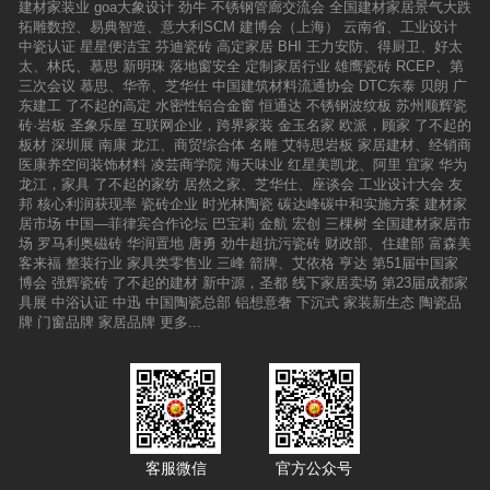
建材家装业
goa大象设计
劲牛
不锈钢管廊交流会
全国建材家居景气大跌
拓雕数控、易典智造、意大利SCM
建博会（上海）
云南省、工业设计
中瓷认证
星星便洁宝
芬迪瓷砖
高定家居
BHI
王力安防、得厨卫、好太
太、林氏、慕思
新明珠
落地窗安全
定制家居行业
雄鹰瓷砖
RCEP、第
三次会议
慕思、华帝、芝华仕
中国建筑材料流通协会
DTC东泰
贝朗
广
东建工
了不起的高定
水密性铝合金窗
恒通达
不锈钢波纹板
苏州顺辉瓷
砖·岩板
圣象乐屋
互联网企业，跨界家装
金玉名家
欧派，顾家
了不起的
板材
深圳展
南康
龙江、商贸综合体
名雕
艾特思岩板
家居建材、经销商
医康养空间装饰材料
凌芸商学院
海天味业
红星美凯龙、阿里
宜家
华为
龙江，家具
了不起的家纺
居然之家、芝华仕、座谈会
工业设计大会
友
邦
核心利润获现率
瓷砖企业
时光林陶瓷
碳达峰碳中和实施方案
建材家
居市场
中国—菲律宾合作论坛
巴宝莉
金航
宏创
三棵树
全国建材家居市
场
罗马利奥磁砖
华润置地
唐勇
劲牛超抗污瓷砖
财政部、住建部
富森美
客来福
整装行业
家具类零售业
三峰
箭牌、艾依格
亨达
第51届中国家
博会
强辉瓷砖
了不起的建材
新中源，圣都
线下家居卖场
第23届成都家
具展
中浴认证
中迅
中国陶瓷总部
铝想意奢
下沉式
家装新生态
陶瓷品
牌
门窗品牌
家居品牌
更多...
客服微信
官方公众号