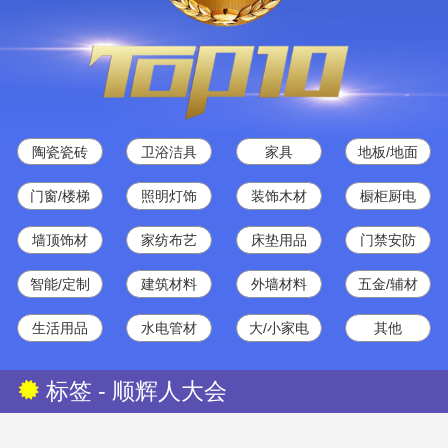
陶瓷瓷砖
卫浴洁具
家具
地板/地面
门窗/楼梯
照明灯饰
装饰木材
橱柜厨电
墙顶饰材
家纺布艺
床垫用品
门禁安防
智能/定制
建筑材料
外墙材料
五金/辅材
生活用品
水电管材
大/小家电
其他
标签 - 顺辉人大会