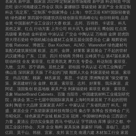
名家具
新中源、靓家居
2023年定制家居市场规模
新中源
科达制造
中国
忠旺
设计河南建设工作会议
我乐
蒙娜丽莎
零碳瓷砖
家居产业
全屋定制
科达
“高定系”、“定制系”
中国家博会（上海）
华艺卫浴
KMY国际轻奢瓷
砖
绿色建材
第四届中国建筑供应链创新应用高峰论坛
创尔特厨电
品质
金奖
中国新材产业工业设计大赛
欧派、志邦、百得胜、卡诺亚、科凡
居然之家、红点
行动方案
上市公司
科大讯飞
金科状元
鹰创园
红点奖
高级哑
素色砖
金科瓷砖
中涂认证
广交会
中陶认证
万格丽
金牌
碧虎防
滑大理石瓷砖
中国机械冶金建材工会第五届全国委员会
仁豪
顺辉瓷砖
岩板
Rational、博德宝、Bax Küchen、ALNO、Warendorf
绿色建材与
装配式建筑展招展
欧派、志邦、金牌、好莱客
家居展会
了不起的管材
武汉建博会
广东、江浙、四川
经销商
升降柱
云峰莫干山
第47届名家具
联动科技
全友
索菲亚、红星美凯龙
摩力克
专委会、科达制造
索菲亚、
九牧、立邦、苏宁易购、居然之家、碧桂园
中具认证
石湾工业陶瓷厂
佛山造
深圳家居
天振
了不起的门锁
顺辉人大会
利家居瓷砖
欧派、索菲
亚、尚品宅配、顾家、林氏家居、慕思、卡诺亚
潭洲陶瓷展
“保交楼”政
策、家居建材行业
金牌、欧派、索菲亚、志邦、好莱客、我乐家居、皮
阿诺、顶固集创
欧荔地板
家具产业
利家福瓷砖
索菲亚
欧派、索菲亚、
圣象
MasterBrand Cabinets、百隆
当阳市，中国建筑材料工业规划研究
院，座谈会
第二十七届中国国际家具展
上海时尚家居展
了不起的照明
保利
陶瓷十大品牌
宜家家居
ART＋
中家认证
广东省民政厅
科凡、祥
盛、家居企业
广东碧新家居科技有限公司
秦占学
东博会
投资峰会
广元
市昭化区、绿色家居产业城
航标卫浴
冠洲，中国钢结构协会
江西设计
力量，夏清云
启功实业集团
西马
中锁认证
字节跳动
库博
设计之都、中
国工业设计协会、天津
企业
釉料
家具实体
新豪轩
玛格、喜临门、志邦
亿田、莫干山、韩丽、宜家、友邦
富兰克
南通六建
木材加工行业
家居