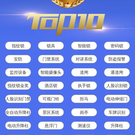
指纹锁
锁具
智能锁
密码锁
安防
门禁系统
对讲系统
防盗报警
监控设备
智能摄像头
道闸
通道闸
指纹锁金奖
酒店锁
执手锁
人脸识别锁
人脸识别门禁
可视门铃
拒马
电动伸缩门
全自动升降柱
景区系统
岗亭
车牌识别
电动升降柱
悬浮门
测速仪
升降柱