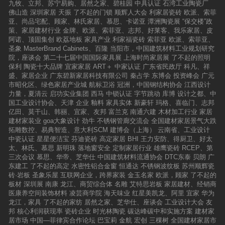
九牧、立邦、苏宁易购、居然之家、碧桂园
中具认证
石湾工业陶瓷厂
佛山造
深圳家居
天振
了不起的门锁
顺辉人大会
利家居瓷砖
欧派、索菲
亚、尚品宅配、顾家、林氏家居、慕思、卡诺亚
潭洲陶瓷展
“保交楼”政
策、家居建材行业
金牌、欧派、索菲亚、志邦、好莱客、我乐家居、皮
阿诺、顶固集创
欧荔地板
家具产业
利家福瓷砖
索菲亚
欧派、索菲亚、
圣象
MasterBrand Cabinets、百隆
当阳市，中国建筑材料工业规划研究
院，座谈会
第二十七届中国国际家具展
上海时尚家居展
了不起的照明
保利
陶瓷十大品牌
宜家家居
ART＋
中家认证
广东省民政厅
科凡、祥
盛、家居企业
广东碧新家居科技有限公司
秦占学
东博会
投资峰会
广元
市昭化区、绿色家居产业城
航标卫浴
冠洲，中国钢结构协会
江西设计
力量，夏清云
启功实业集团
西马
中锁认证
字节跳动
库博
设计之都、中
国工业设计协会、天津
企业
釉料
家具实体
新豪轩
玛格、喜临门、志邦
亿田、莫干山、韩丽、宜家、友邦
富兰克
南通六建
木材加工行业
家居
建材家装业
goa大象设计
劲牛
不锈钢管廊交流会
全国建材家居景气大跌
拓雕数控、易典智造、意大利SCM
建博会（上海）
云南省、工业设计
中瓷认证
星星便洁宝
芬迪瓷砖
高定家居
BHI
王力安防、得厨卫、好太
太、林氏、慕思
新明珠
落地窗安全
定制家居行业
雄鹰瓷砖
RCEP、第
三次会议
慕思、华帝、芝华仕
中国建筑材料流通协会
DTC东泰
贝朗
广
东建工
了不起的高定
水密性铝合金窗
恒通达
不锈钢波纹板
苏州顺辉瓷
砖·岩板
圣象乐屋
互联网企业，跨界家装
金玉名家
欧派，顾家
了不起的
板材
深圳展
南康
龙江、商贸综合体
名雕
艾特思岩板
家居建材、经销商
医康养空间装饰材料
凌芸商学院
海天味业
红星美凯龙、阿里
宜家
华为
龙江，家具
了不起的家纺
居然之家、芝华仕、座谈会
工业设计大会
友
邦
核心利润获现率
瓷砖企业
时光林陶瓷
碳达峰碳中和实施方案
建材家
居市场
中国—菲律宾合作论坛
巴宝莉
金航
宏创
三棵树
全国建材家居市