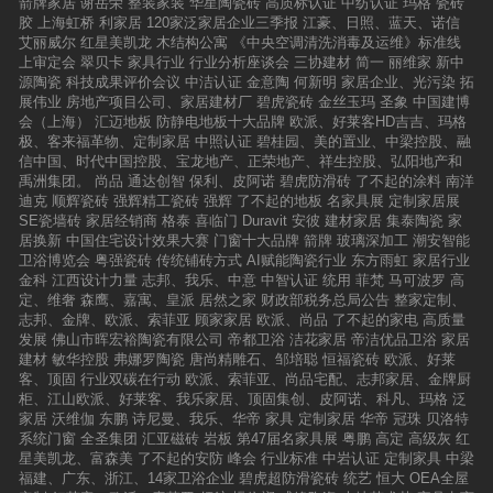
箭牌家居
谢岳荣
整装家装
华星陶瓷砖
高质标认证
中纺认证
玛格
瓷砖
胶
上海虹桥
利家居
120家泛家居企业三季报
江豪、日照、蓝天、诺信
艾丽威尔
红星美凯龙
木结构公寓
《中央空调清洗消毒及运维》标准线
上审定会
翠贝卡
家具行业
行业分析座谈会
三协建材
简一
丽维家
新中
源陶瓷
科技成果评价会议
中洁认证
金意陶
何新明
家居企业、光污染
拓
展伟业
房地产项目公司、家居建材厂
碧虎瓷砖
金丝玉玛
圣象
中国建博
会（上海）
汇迈地板
防静电地板十大品牌
欧派、好莱客HD吉吉、玛格
极、客来福革物、定制家居
中照认证
碧桂园、美的置业、中梁控股、融
信中国、时代中国控股、宝龙地产、正荣地产、祥生控股、弘阳地产和
禹洲集团。
尚品
通达创智
保利、皮阿诺
碧虎防滑砖
了不起的涂料
南洋
迪克
顺辉瓷砖
强辉精工瓷砖
强辉
了不起的地板
名家具展
定制家居展
SE瓷墙砖
家居经销商
格泰
喜临门
Duravit
安彼
建材家居
集泰陶瓷
家
居换新
中国住宅设计效果大赛
门窗十大品牌
箭牌
玻璃深加工
潮安智能
卫浴博览会
粤强瓷砖
传统铺砖方式
AI赋能陶瓷行业
东方雨虹
家居行业
金科
江西设计力量
志邦、我乐、中意
中智认证
统用
菲梵
马可波罗
高
定、维奢
森鹰、嘉寓、皇派
居然之家
财政部税务总局公告
整家定制、
志邦、金牌、欧派、索菲亚
顾家家居
欧派、尚品
了不起的家电
高质量
发展
佛山市晖宏裕陶瓷有限公司
帝都卫浴
洁花家居
帝洁优品卫浴
家居
建材
敏华控股
弗娜罗陶瓷
唐尚精雕石、邹培聪
恒福瓷砖
欧派、好莱
客、顶固
行业双碳在行动
欧派、索菲亚、尚品宅配、志邦家居、金牌厨
柜、江山欧派、好莱客、我乐家居、顶固集创、皮阿诺、科凡、玛格
泛
家居
沃维伽
东鹏
诗尼曼、我乐、华帝
家具
定制家居
华帝
冠珠
贝洛特
系统门窗
全圣集团
汇亚磁砖
岩板
第47届名家具展
粤鹏
高定
高级灰
红
星美凯龙、富森美
了不起的安防
峰会
行业标准
中岩认证
定制家具
中梁
福建、广东、浙江、14家卫浴企业
碧虎超防滑瓷砖
统艺
恒大
OEA全屋