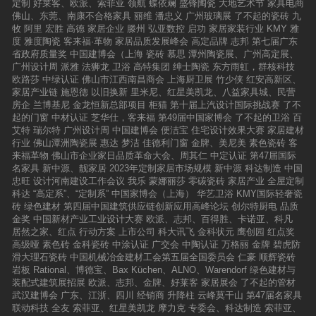
定制
好莱客、欧派、索菲亚
领航
蝶依斓
盛锋陶瓷
大地艺术节
家具电商
佛山、东莞、南康不合格家具
丽维
潘忠义
广州玻璃展
了不起的瓷砖
九
牧
阿里
宏胜
高德
家居企业
滕州
弘亚数控
启功
家居家装行业
KMY
雅
度
雅度陶瓷
客来福·革物
家居品质发展峰会
高定品牌
志邦
第七届广东
省政府质量奖
中国建博会（上海
瓷砖
慕思
潭州陶瓷展、广州高定展、
广州设计周
派雅
法狮龙
卫浴
高特集团
绅士陶瓷
东方雨虹，群核科技
欧路莎
中绿认证
佛山市江西南昌商会
上海厨卫展
竹少侠
红安高新区、
家居产业链
施恩德
以旧换新
里米尼、红星美凯龙、八益家具城、民营
房企
兰博基尼
金龙恒新总部项目
柜猫
第十届上汽设计国际挑战赛
了不
起的门窗
中材认证
芝华仕，客来福
第49届中国家博会
了不起的卫浴
百
艾特
瑞尔特
广州设计周
中国建博会
便洁宝
住宅设计效果大赛
家居建材
行业
佛山潭洲陶瓷展
惠达
梦洁
佳德利门窗
金牌、美尼美
素色瓷砖
客
来福革物
佛山市企业家日品质革命大会、周其仁
中定认证
第47届国际
名家具
新中源、靓家居
2023年定制家居市场规模
新中源
科达制造
中国
忠旺
设计河南建设工作会议
我乐
蒙娜丽莎
零碳瓷砖
家居产业
全屋定制
科达
“高定系”、“定制系”
中国家博会（上海）
华艺卫浴
KMY国际轻奢瓷
砖
绿色建材
第四届中国建筑供应链创新应用高峰论坛
创尔特厨电
品质
金奖
中国新材产业工业设计大赛
欧派、志邦、百得胜、卡诺亚、科凡
居然之家、红点
行动方案
上市公司
科大讯飞
金科状元
鹰创园
红点奖
高级哑
素色砖
金科瓷砖
中涂认证
广交会
中陶认证
万格丽
金牌
碧虎防
滑大理石瓷砖
中国机械冶金建材工会第五届全国委员会
仁豪
顺辉瓷砖
岩板
Rational、博德宝、Bax Küchen、ALNO、Warendorf
绿色建材与
装配式建筑展招展
欧派、志邦、金牌、好莱客
家居展会
了不起的管材
武汉建博会
广东、江浙、四川
经销商
升降柱
云峰莫干山
第47届名家具
联动科技
全友
索菲亚、红星美凯龙
摩力克
专委会、科达制造
索菲亚、