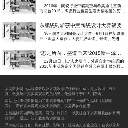
公司的核心业务是：小家电类、门窗五金类、水
度，通过对商户在红星美凯龙商场进营期间的信
2016年，陶瓷行业带着期望与希冀勇往直前。
暖器材类、高尔夫球球头推杆。MIM工艺解决了
用行为，进行一定的信用数据累积并进行相应的
而回首2015，陶瓷行业也发生着天翻地覆的变
目前传统工艺的几个痛点：1、材料上，解决传
评定分级，商户信用等级由高到低分为：五星级
化，大企业品牌营销的日新月异、陶瓷开发技术
统材料上容易断裂和氧化的问题2、效率上，解
商户、四星级商户、三星级商户、二星级商户、
难题的攻克、新品类的飞跃发展等等，都给2015
决了精铸工艺交货时效长，小件没法量产的问题
一星级商户、以体现商户信用的情况。 雅士高
东鹏瓷砖斩获中意陶瓷设计大赛银奖
年的陶瓷行业注入新的驱动力。如2015年的行业
3、成本上，解决了传统CNC加工高投资和高制
夫陶瓷进驻中山南区红星美凯龙以来，竭诚的为
新生力量——玉石瓷砖品类，如平地一声春雷
造成本的问题4、环保，零排放，绿色制造20年
第三届意大利陶瓷设计大赛于6月1日在新媒体
中山消费者提供精诚服务，一站式的为消费者打
响，给陶瓷行业带来了新的惊喜。 为了深入剖
来一直秉承：创新才是硬道理的理念，一直坚持
产业园盛大举行，大赛共设金奖、银奖、先进技
造现代、时尚国际和尊贵的个性舒适空间。在顾
析玉石瓷砖的前世今生，陶瓷品牌网、陶瓷网、
只做一米宽，一百米深的事情；默默耕耘在MIM
术奖和优秀奖四个奖项。建陶领军品牌东鹏瓷
客满意度、售前售后服务、质量管理等方面获得
新浪家居、陶瓷家居网、华南家居网、华人设计
的领域。凌芸科技是一家以资源整合与及项目打
砖，选送产品——道之美·刚与柔系列获得行业的
良好的口碑。目前，很多到店选购雅士高夫现代
师网、陶瓷网、今日设计、美家网、陶卫网十大
“志之所向，盛道自来”2015新中源陶瓷全国经销商年会成功举办
造的新型营销咨询公司，重点帮扶门窗中小型企
认可以及组委会最权威的认证——荣获本次陶瓷
砖的客户都是老客户介绍而来，使雅士高夫成为
媒体，联合进行2015玉石瓷砖发展状况年度调
业，以企业的发展与需求为出发点，整合有利资
设计大赛的银奖。东鹏代表（右二）上台领取“中
客户之间相互推荐并值得信赖的瓷砖品牌。 雅
12月18日，以“志之所向，盛道自来”为主题的
查，看玉石瓷砖品类如何在2015年里“兴风作
源，形成营销项目并组成专业服务团队，解决企
意陶瓷设计大赛银奖”
士高夫陶瓷，是央视关注品牌，是陶瓷行业创新
2015新中源陶瓷全国经销商盛会在佛山希尔顿大
浪”？
业在生产、研发、运营、推广、招商、销售等各
标杆、陶瓷行业名牌产品，十大创新品牌，生产
酒店隆重举行。新中源集团副总裁、新中源建材
类问题，为企业打造专业的营销团队，与及相应
工序严格把关，具有优质的产品质量，产品品类
有限公司总经理陈兴文，广东新中源销售中心负
的营销工具，让企业有效高速的推进与发展。凌
和花色丰富齐全，是国际、时尚和尊贵的个性化
责人陈勤显，新中源建材有限公司品牌管理中心
芸科技目前重点推出的服务项目包括：全国（同
瓷砖产品。此次获得“五星级商户”荣誉，是红星
总监、新中源品牌市场总监郭浩，广东新中源销
本网数据是由品牌指数以及多项数据统计自动生成，是大数据、云计
城）精准广告推流、凌芸商学院项目、精准招商
美凯龙对雅士高夫的认可，更体现了广大消费者
售中心副总经理、新中源金妆仿古砖事业部总经
算、数据统计真实客观呈现的结果，无偿服务于广大消费者。
项目、抖音传播项目、GPT智能客服项目、正品
对雅士高夫的信赖和肯定。
理胡海军等企业领导，800多名新中源陶瓷优秀
家居防伪查询、广告认证项目、品牌力提升项
网站提供查询数据是为了消费者选购到市面上知名的品牌（品牌消
经销商以及50多位媒体代表出席盛会。会议期
目、产品卖点打造项目、VI/SI形象设计项目、店
费），不代表本网观点或支持购买。仅提供参考使用。
间，厂商领导嘉宾总结分享了新中源陶瓷在2014
态工具策划与设计项目、品牌年度设计服务等。
年度的品牌发展成就，并对2015年的整体工作进
上榜品牌源自网络投票、网民口碑打分，以及综合了多家机构媒体和网
行高瞻远瞩的战略布局。新中源集团副总裁、新
站排行，通过广泛的数据资源而生成。
中源建材有限公司总经理陈兴文广东新中源销售
只有在行业出名、具有规模、影响力、经济实力的企业在才会被收录并
中心负责人陈勤显