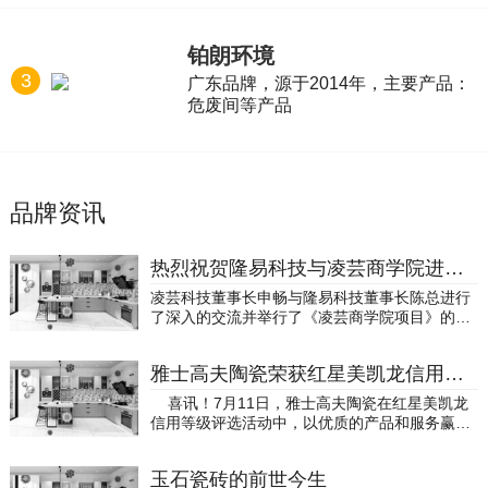
铂朗环境
3
广东品牌，源于2014年，主要产品：
危废间等产品
品牌资讯
热烈祝贺隆易科技与凌芸商学院进行签约
凌芸科技董事长申畅与隆易科技董事长陈总进行
了深入的交流并举行了《凌芸商学院项目》的签
约仪式战略合作签约仪式凌芸科技与隆易科技成
功签约《凌芸商学院项目》成功签约 资源共享合
雅士高夫陶瓷荣获红星美凯龙信用等级“五星级商户”
作共赢！（品牌故事介绍）佛山隆易科技有限公
司成立于2014年。是一家集新材料研发、五金配
喜讯！7月11日，雅士高夫陶瓷在红星美凯龙
件制造和销售的综合型公司。公司在金属注射领
信用等级评选活动中，以优质的产品和服务赢
域有20多年的沉淀，拥有发明专利30多项；秉
得“五星级商户”荣誉。据悉，红星美凯龙商户信
承“创新才是硬道理，只做一米宽一百米深的事
用等级是指从顾客喜爱度、售后服务、质量管
情”的经营理念在市场上独树一帜！目前隆易科技
玉石瓷砖的前世今生
理、价格管理、履约行为、顾客评价等信用维