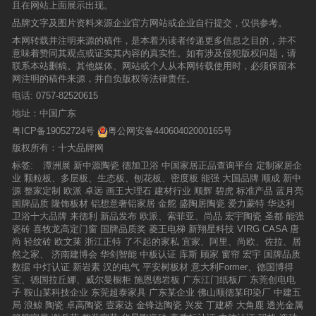
且在网站上面展示出现。
品牌文字及图片资料来源企业官方网站或企业自行提交，仅供参考。
本网转载并注明来源的稿件，是本着为读者传递更多信息之目的，并不
意味着赞同其观点或证实其内容的真实性。如有涉及侵犯版权问题，请
联系本站删稿。其他媒体、网站或个人从本网转载使用时，必须保留本
网注明的稿件来源，并自负版权等法律责任。
电话:
0757-82520615
地址：中国广东
粤ICP备19052724号
粤公网安备44060402000165号
版权所有：十大品牌网
标签:
潭洲展
新中源陶瓷
德加卫浴
中国家居正品查询平台
定制家居企
业
颗粒板、多层板、生态板、刨花板、密度板
能强
大国品牌
顺成
新中
源
整家定制
欧派
卓远
画王大理石
建材行业
顺辉
碧虎
标准产品
蓝月亮
国牌品质
隆饰板材
铝想意奢铝家居
金舵
盛陶居陶瓷
爱力蒙特
华达利
卫浴十大品牌
来德利
新品发布
欧派、索菲亚、尚品
宏宇陶瓷
圣都
能强
瓷砖
喜牧龙高定门窗
国牌品质奖
菱王电梯
新翔星科技
VIRG CASA
唐
尚
轻纹砖
欧文莱
浙江正特
了不起的家私
宜家、阿里、尚欧、佐拉、居
然之家、
济南建博会
华剑智能
中板认证
库斯
顾家
窗帘
宏宇
国牌品质
数据
中灯认证
新岩素
汉的电气
平安树板材
意大利Former、德国博得
宝、德国拉丘娜、威尔曼橱柜
施恩德岩板
广东江门纸板厂
东莞创电电
子
鞍山某科技企业
东莞超泰家具
广东某企业
佛山顺德某印染厂
中建五
局
浪鲸
陶瓷
卓高陶瓷
壹家达
金锋达陶瓷
兴发
丁建桥
大角鹿
透光金属