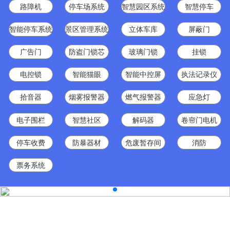
路障机
停车场系统
智慧园区系统
智慧停车
智能停车系统
景区管理系统
立体车库
屏蔽门
广告门
防盗门锁芯
玻璃门锁
挂锁
电控锁
智能猫眼
智能中控屏
执法记录仪
拾音器
烟雾报警器
燃气报警器
应急灯
电子围栏
智慧社区
解码器
卷帘门电机
停车收费
防暴器材
危废暂存间
消防
票务系统