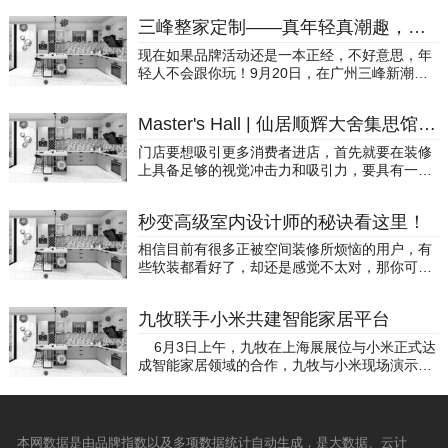
划总监文映人，以及佛山日报、家居品牌网等30
三峰整家定制——真年轻真潮趣，高颜界不一样的烟火！
余家媒体代表齐聚一堂，欢度欧文莱人文艺术
节。“摸一摸，就是爱的表达”，这是欧文莱摸摸
现在如果品牌活动还是一本正经，不好意思，年
节的slogan，是源于人类最本真的情感表达方
轻人不会跟你玩！9月20日，在广州三峰新潮范I
式。在主题分享中，欧文莱品牌营销中心策划总
P颜选展厅，一场又潮、又飒、又好玩的潮趣活
监文映人介绍道，多年来，欧文莱在行业率先聚
动，给略显沉闷的家居消费市场和泛家居行业圈
焦材质情绪审美，先后联合单向空间×许知远推
Master's Hall | 仙居顺辉大舍集思馆：高颜有品的代名词
子带来了全新的元气与活力！在高颜整装的行业
出第七代符号产品“时光盒子”主题系列，联合台
大趋势下，定制大牌们几乎都在推高颜值整家套
门店要想吸引更多消费者进店，首先就要在装修
式设计领军人物唐忠汉，推出第八代符号新品“大
餐。然而纵观整个定制家居行业，敢于“梭哈”高
上具备足够的视觉冲击力和吸引力，要具有一定
地主义”主题系列，今年更是迭代推出了第九代符
颜值整装，而且还敢于融入Z世代群体将品牌玩
的仪式感，让消费者到店后对空间能产生共鸣，
号新品“人文主义”主题系列，将人的情感体验放
出彩的，数来也就是三峰整家定制了。代表阳
能结合眼前的产品和应用场景进行联想，这样才
在首位。从第一代到第九代产品，欧文莱每年一
光、自然、青春、潮流、有趣、个性的三峰整家
秒变高级室内设计师的秘诀看这里！
能让门店产生更多增长机会。在浙江仙居这座历
代的产品广告语从聚焦“素色”、“细节”、“触感”等
定制，为了拿下Z世代家居消费者，下了一盘很
史文化悠久、人杰地灵的千年古城，顺辉瓷砖·岩
产品维度到“应高阶审美而生”、“过一种没有天花
相信目前有很多正被空间装修所烦恼的用户，有
大的棋！创立于1998年的三峰整家定制，早在20
板以独具特色的顺辉大舍集思馆为载体，结合优
板”的生活方式主张，再到2025年提出的“情绪有
些软装都看好了，却还是感觉不太对，那你可能
17年就捕捉到Z世代对家居颜值的高要求，率先
质产品和立足潮流的应用展示空间为消费者编织
温度，润物细无声”，每一个阶段，欧文莱都
需要一点灵感和指导。把家居空间设计的好看并
在行业提出“高颜值家居生活”理念，并将“高颜值
对美好家的期许。2022.03仙居顺辉大舍集思馆
在“极致产品”的体系构建上，更进一步地融入高
且适用性强是每个用户都想拥有的，理想的家居
整家定制”作为企业核心战略。随着三峰整家定制
本案项目介绍项目坐标位置：浙江省台州市仙居
九牧联手小米共建智能家居平台
端品牌对于社会趋势和市场需求的精准捕捉。最
空间想要美观性与功能性统一，这就体现了选择
南北区域战略部署的逐步完成，三峰整家定制真
县省耕西路36号项目竣工时间：2022.03空间设
后，文总向现场媒体朋友发出体验、体会、感悟
装修主材的重要性。在空间设计装修过程中，瓷
正成为，具有超前运营理念和硬核交付实力的中
6月3日上午，九牧在上海展展位与小米正式达
计团队：李勇（主笔）、伦健文李勇伦健文门店
的诚挚邀请：“摸摸节是一个好玩、以情感为指向
砖是不可缺少的装修材料，好的瓷砖可以搭配出
国“高颜整家”佼佼者品牌；无论是在行业，还是
成智能家居领域的合作，九牧与小米现场演示了
是品牌温度与文化符号的展示窗口，随着新生代
的活动。这次沙龙活动不仅是欧文莱人文艺术节
舒适自然的家居空间，这就是每一位用户的必经
在消费客户端都形成了广泛的影响力。三峰整家
二者产品的互联，到场观众还上台参与互动，用
消费人群审美趋势的改变，对消费者而言，每一
的特设活动之一，也是体验式营销的一次实践。
之路；想要你的家与众不同，可要看好了哦！现
定制以知行合一的管理哲学，一方面不断加码研
小米设备连接九牧的智能马桶。而在未来，双方
次消费，不仅是对产品的认同，也夹杂着对品牌
因此，邀请媒体朋友们通过亲手创作，通过进一
有的户型总是各不相同，存在这样或者那样的不
发创新，以丰富的产品品类满足更个性化的市场
还会在智能家居领域加强合作，平台与硬件相辅
价值主张的认可。仙居顺辉大舍集思馆基于此，
步体验与交流分享，切实感受欧文莱品牌的人文
足之处，很多用户却不知道该怎样才能将空间显
需求；另一方面，也在不断探索家居营销的前沿
相成，共建造福用户的智能家居平台。 所谓
从入行以来就与顺辉瓷砖·岩板携手同行的服务商
本网数据是由品牌指数以及多项数据统计自动生成，是大数据、云计
厚度。”活动现场特邀国家一级陶艺师、一级教师
得更宽敞，这就需要瓷砖加设计来调整空间比