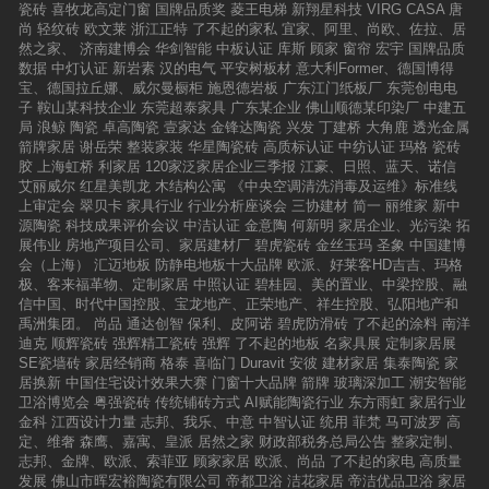
好玩的场景，让特邀的数十名行业大咖嘉宾、媒
瓷砖
喜牧龙高定门窗
国牌品质奖
菱王电梯
新翔星科技
VIRG CASA
唐
动体验式活动的场所在门店内部随处可见，方便
而且是会非常耐看，产品一定也是会非常有生命
体记者和峰粉们也一起聚集于SUNFUN颜选店，
尚
轻纹砖
欧文莱
浙江正特
了不起的家私
宜家、阿里、尚欧、佐拉、居
消费者和设计师选材和交流。精心摆放的绿植不
力的产品。以手作之美，传递爱的触感。塑造美
大家放下日常身份，变身另一个“我”！而在如此
然之家、
济南建博会
华剑智能
中板认证
库斯
顾家
窗帘
宏宇
国牌品质
仅是空间的点缀，也为消费者和设计师提供了视
的路径或许多元，但对美的共鸣从无界域——这
潮趣活动中，当然少不了高光的科技元素。此次
数据
中灯认证
新岩素
汉的电气
平安树板材
意大利Former、德国博得
觉上放松的机会，展现仙居顺辉大舍集思馆人性
份共鸣，终究要落于“用心感知”的本质。
三峰整家定制&方太集团联名款橱柜【东方三
宝、德国拉丘娜、威尔曼橱柜
施恩德岩板
广东江门纸板厂
东莞创电电
化的展示设计。行业在不断变化，品牌也要随之
体】的推出，让曾经只存在于科幻片里的“智能家
子
鞍山某科技企业
东莞超泰家具
广东某企业
佛山顺德某印染厂
中建五
变化才能勇立潮头、赢战市场。
居”概念，带着万物互联、万物智能的便捷与未来
局
浪鲸
陶瓷
卓高陶瓷
壹家达
金锋达陶瓷
兴发
丁建桥
大角鹿
透光金属
科技感，走进了我们的生活，成为当下年轻人的
箭牌家居
谢岳荣
整装家装
华星陶瓷砖
高质标认证
中纺认证
玛格
瓷砖
心头好！【东方三体】橱柜将直线和几何并用，
胶
上海虹桥
利家居
120家泛家居企业三季报
江豪、日照、蓝天、诺信
完美协调中呈现出酷炫美；银灰色与克莱因蓝时
艾丽威尔
红星美凯龙
木结构公寓
《中央空调清洗消毒及运维》标准线
尚金属漆两色穿插，形成“留白”艺术感，为家居
上审定会
翠贝卡
家具行业
行业分析座谈会
三协建材
简一
丽维家
新中
空间赋予无限想象力！02三峰整家定制，敢玩的
源陶瓷
科技成果评价会议
中洁认证
金意陶
何新明
家居企业、光污染
拓
背后是真的敢拼首先，三峰整家定制敢于拼战略
展伟业
房地产项目公司、家居建材厂
碧虎瓷砖
金丝玉玛
圣象
中国建博
落地。“整家定制+硬装实力”模式，是三峰整家定
会（上海）
汇迈地板
防静电地板十大品牌
欧派、好莱客HD吉吉、玛格
制的核心竞争力。三峰通过和装修公司、渠道经
极、客来福革物、定制家居
中照认证
碧桂园、美的置业、中梁控股、融
销商合作，融合各种上游资源，其中包括知名家
信中国、时代中国控股、宝龙地产、正荣地产、祥生控股、弘阳地产和
电企业、装修辅材品牌，与之共同搭建庞大的系
禹洲集团。
尚品
通达创智
保利、皮阿诺
碧虎防滑砖
了不起的涂料
南洋
统化运营平台，以体系化、系统化的整家定制产
迪克
顺辉瓷砖
强辉精工瓷砖
强辉
了不起的地板
名家具展
定制家居展
品，打通环节中的一体化服务、一站式交互，以
SE瓷墙砖
家居经销商
格泰
喜临门
Duravit
安彼
建材家居
集泰陶瓷
家
及整体化设计壁垒，保证为终端用户高质量交付
居换新
中国住宅设计效果大赛
门窗十大品牌
箭牌
玻璃深加工
潮安智能
落地。目前三峰已率先打造并发布了“门、窗、
卫浴博览会
粤强瓷砖
传统铺砖方式
AI赋能陶瓷行业
东方雨虹
家居行业
墙、衣、橱、地、软、电、卫”九位一体的空间产
金科
江西设计力量
志邦、我乐、中意
中智认证
统用
菲梵
马可波罗
高
品体系，布局多品类运营，落地真正所见即所得
定、维奢
森鹰、嘉寓、皇派
居然之家
财政部税务总局公告
整家定制、
的生活空间场景。其次，三峰整家定制敢于拼生
志邦、金牌、欧派、索菲亚
顾家家居
欧派、尚品
了不起的家电
高质量
产智造内力，提高消费体验。目前三峰已经打造
发展
佛山市晖宏裕陶瓷有限公司
帝都卫浴
洁花家居
帝洁优品卫浴
家居