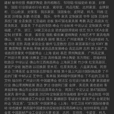
了占地300余亩的超级智慧工厂，引进“德国豪
建材
敏华控股
弗娜罗陶瓷
唐尚精雕石、邹培聪
恒福瓷砖
欧派、好莱
迈”、“意大利SCM”等国际顶尖的生产设备，打造
客、顶固
行业双碳在行动
欧派、索菲亚、尚品宅配、志邦家居、金牌厨
了行业领先的集自动化、信息化于一体的智能制
柜、江山欧派、好莱客、我乐家居、顶固集创、皮阿诺、科凡、玛格
泛
造系统；与国内外头部品牌强强联合，不仅为消
家居
沃维伽
东鹏
诗尼曼、我乐、华帝
家具
定制家居
华帝
冠珠
贝洛特
费者提供了一站式的购物体验，更是将产品交付
系统门窗
全圣集团
汇亚磁砖
岩板
第47届名家具展
粤鹏
高定
高级灰
红
时间大大缩短。同时，三峰还与国内顶尖物流公
星美凯龙、富森美
了不起的安防
峰会
行业标准
中岩认证
定制家具
中梁
司合作，保证高颜值定制产品无损到家，并配合
福建、广东、浙江、14家卫浴企业
碧虎超防滑瓷砖
统艺
恒大
OEA全屋
完善的FUN+服务系统，安装不费心，售后更有
定制
好莱客、欧派、索菲亚
领航
蝶依斓
盛锋陶瓷
大地艺术节
家具电商
保障！最后，三峰整家定制敢于拼赋能、拼价
佛山、东莞、南康不合格家具
丽维
潘忠义
广州玻璃展
了不起的瓷砖
九
值，塑造行业蓝海。三峰整家定制创造性地打造
牧
阿里
宏胜
高德
家居企业
滕州
弘亚数控
启功
家居家装行业
KMY
雅
【新潮范IP颜选店】五大全新业态，配以全链条
度
雅度陶瓷
客来福·革物
家居品质发展峰会
高定品牌
志邦
第七届广东
赋能补贴政策，为追求个性和潮流的Z世代创业
省政府质量奖
中国建博会（上海
瓷砖
慕思
潭州陶瓷展、广州高定展、
者提供更多机遇，为家居行业开辟整家定制新蓝
广州设计周
派雅
法狮龙
卫浴
高特集团
绅士陶瓷
东方雨虹，群核科技
海！并以“高颜值整家定制套餐”服务更多消费
欧路莎
中绿认证
佛山市江西南昌商会
上海厨卫展
竹少侠
红安高新区、
者，做到“真整家、高颜值、无门槛、无套路、自
家居产业链
施恩德
以旧换新
里米尼、红星美凯龙、八益家具城、民营
由选、任意搭”，全屋风格统一，性价比更高，切
房企
兰博基尼
金龙恒新总部项目
柜猫
第十届上汽设计国际挑战赛
了不
实助力每一个家居梦想完美实现！当前，定制家
起的门窗
中材认证
芝华仕，客来福
第49届中国家博会
了不起的卫浴
百
居行业大多数品牌还在着眼于橱柜、衣柜、木门
艾特
瑞尔特
广州设计周
中国建博会
便洁宝
住宅设计效果大赛
家居建材
等实物品类战略，而三峰整家定制却敢于顺势而
行业
佛山潭洲陶瓷展
惠达
梦洁
佳德利门窗
金牌、美尼美
素色瓷砖
客
为，从满足消费者对生活品质以及精神层面的追
来福革物
佛山市企业家日品质革命大会、周其仁
中定认证
第47届国际
求出发，独辟蹊径地选择感官型品类战略。三峰
名家具
新中源、靓家居
2023年定制家居市场规模
新中源
科达制造
中国
整家定制以战略的胆魄，自2021年开始，陆续发
忠旺
设计河南建设工作会议
我乐
蒙娜丽莎
零碳瓷砖
家居产业
全屋定制
布了具有开创性的《高颜值家居五大新标准》、
科达
“高定系”、“定制系”
中国家博会（上海）
华艺卫浴
KMY国际轻奢瓷
《Z世代·整家定制颜值消费白皮书》以及《Z世
砖
绿色建材
第四届中国建筑供应链创新应用高峰论坛
创尔特厨电
品质
代高颜值整家定制套餐》。高颜值整家这杆大
金奖
中国新材产业工业设计大赛
欧派、志邦、百得胜、卡诺亚、科凡