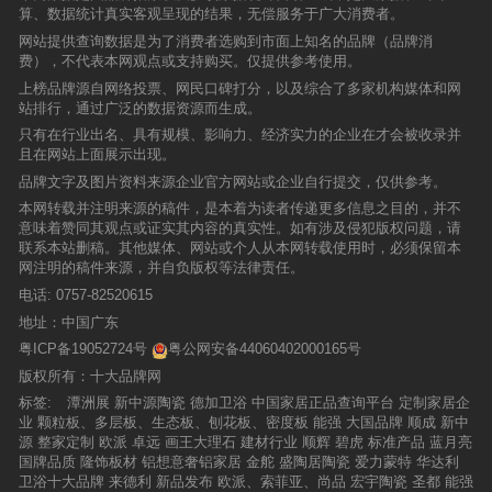
创新玩法，以期融入Z世代生活方式，发力全渠
的智能家居平台，简单地说就是利用互联网为媒
徐海英果断决定由内而外对门店进行全新升级，
算、数据统计真实客观呈现的结果，无偿服务于广大消费者。
李桂芳带来了《瓷器“釉下彩与施釉”艺术修炼》
例。如果想让小空间视觉效果更大些，可以在墙
道营销，深度拓展市场。01今年的920，三峰整
介，将通讯设备与家里的各种家电设备连接起
让门店发挥品牌文化展示窗口的作用，更好地传
主题分享。李老师从釉料历史溯源切入，结合汉
地都选择大规格瓷砖，减少缝隙，整体空间的设
网站提供查询数据是为了消费者选购到市面上知名的品牌（品牌消
家定制玩得很出彩三峰整家定制作为家居业潮
来，提供家电控制、照明控制、电话远程控制、
达品牌发展理念、促进品牌与消费者之间多维
唐、宋代瓷艺案例梳理工艺演变，系统梳理了釉
计感非常好。不同风格家装需要搭配的主材也有
费），不代表本网观点或支持购买。仅提供参考使用。
范、高颜值课代表，一直致力于打破陈旧观念和
室内外遥控、防盗报警等功能与手段。而对于九
度、立体式的互动，从而达到提高用户粘性的目
料工艺从实用到审美的演变脉络，指出“每一道釉
所区别，例如简约风格的家装中铺贴目前火热的
刻板印象，不仅仅是把“年轻化”、“高颜值”放在口
牧和小米来说，双方在智能家居平台上合作后，
上榜品牌源自网络投票、网民口碑打分，以及综合了多家机构媒体和网
的。仙居顺辉瓷砖·岩板总经理徐海英仙居顺辉瓷
层都是时代审美与匠人心意的叠加，这与欧文莱
素色砖，简单大方，非常自然。金科法兰绒素色
头，更是从理念、产品、交互等多维度切入，与
用户可以直接通过小米手机等平板设备控制九牧
站排行，通过广泛的数据资源而生成。
砖·岩板总经理徐海英2018年进入行业至今，始
【人文主义】主题系列产品溯源传统材质的理念
砖具备低调轻奢光感，柔和闪光点使空间装饰更
Z世代及年轻态客群一起，以向新向善的“潮玩”心
的智能卫浴产品(例如智能马桶)，方便用户的操
终坚持紧跟顺辉瓷砖·岩板的发展脚步、努力贯彻
一脉相承”。手作体验环节中，嘉宾在陶艺师的指
只有在行业出名、具有规模、影响力、经济实力的企业在才会被收录并
轻奢，哑光光感更受设计师群体的喜爱。很多用
态，共创美好家居生活！本次三峰整家定制【FU
纵。 在信息爆炸传播的时代，互联网成为了
品牌的发展战略，用短短5年时间就将仙居顺辉
导下完成洗坯、画图、勾勒晕染等创作等流程，
且在网站上面展示出现。
户在挑选家装主材的时候往往会考虑某个产品给
N肆·潮趣节】，专为以Z世代为代表的“年轻人”量
各行业争相结合的领域。而所谓的智能家居近两
瓷砖·岩板打造成无论是品牌形象还是销售体量都
通过在传统与当代技法碰撞中体验“双手赋予器物
他们带来的“高级感”，而打造家居空间高级感的
身定制，不管是喜欢国潮、游戏、动漫、炫酷还
品牌文字及图片资料来源企业官方网站或企业自行提交，仅供参考。
年是智能家居爆发活力的黄金时期，几乎所有IT
遥遥领先的门店，发展成绩亮眼。而仙居顺辉瓷
情感”。指尖与瓷面的互动，让嘉宾直观理解“材
主要元素是瓷砖的色调，而灰色就是营造高级感
是唯美、知性，都能找到自己的STYLE！一起化
产业巨头都投身这一产业，不得不承认，未来的
砖·岩板专卖店也在顺辉设计团队的倾力协助下以
本网转载并注明来源的稿件，是本着为读者传递更多信息之目的，并不
质温度源于人文情感”，更是将“摸一摸，就是爱
的必备色系。金科瓷砖低饱和度的灰色系瓷砖，
身COSER尽情撒欢！对于Z世代和年轻态消费者
智能家居产业前景非常的好。 而有了竞争就
更受消费者青睐的面貌焕新归来！项目解读对于
意味着赞同其观点或证实其内容的真实性。如有涉及侵犯版权问题，请
的表达”理念转化为具象创作。亲身体验之外，现
是塑造“高级”风格的一大利器！装修用砖，就用
而言，最好的状态当然是一边朋克养生，一边游
有了优胜者，毫无疑问，小米手机就是其中的佼
品牌来说，想要在消费者心中占据一席之地，传
联系本站删稿。其他媒体、网站或个人从本网转载使用时，必须保留本
场交流不止是观点的交汇，更成为一场围绕视觉
金科瓷砖让你秒变高级室内设计师
戏嗨玩。活动现场参与者一边忙着DIY手作，玩
佼者。小米通过建立起一个良好的智能操纵平台
递出高品质和美感缺一不可。仙居顺辉大舍集思
网注明的稿件来源，并自负版权等法律责任。
叙事张力与空间人文美学的深度对话。从素色肌
着悬赏任务，抽着惊喜的盲盒，一边还喝着满满
的形式，对公司进行投资入股，联合进行产品开
馆从美感入手，对特定产品进行重构与组合，使
理的视觉表达，到空间情绪的人文承载，嘉宾们
电话:
0757-82520615
朋克风格的养生饮料，玩得那叫一个痛快。啤酒
发，共同进行营销推广，打造爆品，进而形成自
大堂呈现出产品与文化交融的氛围，奠定了门店
全程沉浸，纷纷表示在这次体验中深受启发。部
配枸杞，红枣就薯条，熬着最晚的夜贴着最贵的
地址：中国广东
己的智能硬件生态体系。美国KPCB风险投资公
高端、简约有品质的基调。对于瓷砖这一具有特
分嘉宾分享：佛山市设计联合会会长、众创社创
面膜，养生游戏两不误。背诵某首诗词、解答排
司2015年互联网趋势报告显示，小米正为其智能
殊属性的产品而言，空间表达在产品展销过程中
粤ICP备19052724号
粤公网安备44060402000165号
始人罗杰：以“文化”托底，以真正“人”作为内心的
水管数学题、踢毽子，或着来一场街机大战，没
家居系统不断发售新产品。报告还显示，在智能
占据着重要的作用。仙居顺辉大舍集思馆深谙其
最终追求。广东省书法评论家协会副秘书长曾星
版权所有：十大品牌网
有GameOver和惩罚，赢了就有赏，就问你爽不
手机销售方面，太平洋另一边的市场上，苹果和
道，从硬装到软装为消费者提供全套搭配建议，
亮：我们每个人都有自己的主张，每个人都活出
爽？为了打破办公室刻板印象，活动现场还发布
其他美国科技公司也被远远甩在身后。而拥有了
标签:
潭洲展
新中源陶瓷
德加卫浴
中国家居正品查询平台
定制家居企
全方位展现产品的单品价值和使用价值。设计力
自我，我觉得就是最好的人文主义。陶卫网总经
了『整顿领导手册』，这与其说是一本Z世代
如此之多的用户群体后，其所能提供的智能家居
业
颗粒板、多层板、生态板、刨花板、密度板
能强
大国品牌
顺成
新中
量时至今日已经成为提升品牌软实力的重要一
理、知名KOL博主喻月明：我就想说到欧文莱的
以“扛着炸药包进办公室”姿态、自由“寻衅滋
平台将是无比广阔的，对于卫浴企业所能起到的
源
整家定制
欧派
卓远
画王大理石
建材行业
顺辉
碧虎
标准产品
蓝月亮
环。仙居顺辉大舍集思馆以“中国住宅设计效果大
产品，欧文莱的这种企业文化也好，还是说它的
事”“整顿”领导的指导书，不如说更是一本曾对下
推动力自然无需赘述。
国牌品质
隆饰板材
铝想意奢铝家居
金舵
盛陶居陶瓷
爱力蒙特
华达利
赛”的评审委员会为背书，在门店内部进行陈列宣
这种底蕴也好，它是一定能够非常有未来的一个
属放言“跳出舒适区”的领导们的渡劫宝典。如此
卫浴十大品牌
来德利
新品发布
欧派、索菲亚、尚品
宏宇陶瓷
圣都
能强
传，打造空间中一处亮眼的文化符号。休息及互
企业，我们看到它的产品是一代比一代经典的，