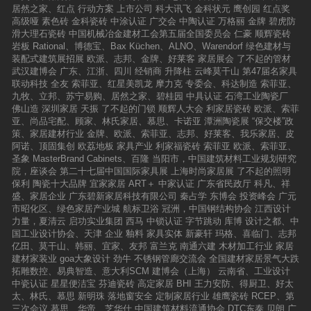
旗，被三峰整家定制越擎越高，对高颜值整家定
居然之家、红点
行动方案
上市公司
科大讯飞
金科状元
鹰创园
红点奖
制产品追随的消费者也越聚越广。三峰整家定制
高级哑
素色砖
金科瓷砖
中涂认证
广交会
中陶认证
万格丽
金牌
碧虎防
这个个性鲜明的经典范本，在高颜整家定制细分
滑大理石瓷砖
中国机械冶金建材工会第五届全国委员会
仁豪
顺辉瓷砖
品类中脱颖而出，证明了高颜整家市场，值得被
岩板
Rational、博德宝、Bax Küchen、ALNO、Warendorf
绿色建材与
重新定义。而只有那些重新定义用户体验的产
装配式建筑展招展
欧派、志邦、金牌、好莱客
家居展会
了不起的管材
品，才能够真正赢得市场的鲜花和掌声。三峰整
武汉建博会
广东、江浙、四川
经销商
升降柱
云峰莫干山
第47届名家具
家定制以梭哈的胆略和气魄，敢玩敢拼更敢赢，
联动科技
全友
索菲亚、红星美凯龙
摩力克
专委会、科达制造
索菲亚、
让行业再次相信，每一种坚持，都有力量！
九牧、立邦、苏宁易购、居然之家、碧桂园
中具认证
石湾工业陶瓷厂
佛山造
深圳家居
天振
了不起的门锁
顺辉人大会
利家居瓷砖
欧派、索菲
亚、尚品宅配、顾家、林氏家居、慕思、卡诺亚
潭洲陶瓷展
“保交楼”政
策、家居建材行业
金牌、欧派、索菲亚、志邦、好莱客、我乐家居、皮
阿诺、顶固集创
欧荔地板
家具产业
利家福瓷砖
索菲亚
欧派、索菲亚、
圣象
MasterBrand Cabinets、百隆
当阳市，中国建筑材料工业规划研究
院，座谈会
第二十七届中国国际家具展
上海时尚家居展
了不起的照明
保利
陶瓷十大品牌
宜家家居
ART＋
中家认证
广东省民政厅
科凡、祥
盛、家居企业
广东碧新家居科技有限公司
秦占学
东博会
投资峰会
广元
市昭化区、绿色家居产业城
航标卫浴
冠洲，中国钢结构协会
江西设计
力量，夏清云
启功实业集团
西马
中锁认证
字节跳动
库博
设计之都、中
国工业设计协会、天津
企业
釉料
家具实体
新豪轩
玛格、喜临门、志邦
亿田、莫干山、韩丽、宜家、友邦
富兰克
南通六建
木材加工行业
家居
建材家装业
goa大象设计
劲牛
不锈钢管廊交流会
全国建材家居景气大跌
拓雕数控、易典智造、意大利SCM
建博会（上海）
云南省、工业设计
中瓷认证
星星便洁宝
芬迪瓷砖
高定家居
BHI
王力安防、得厨卫、好太
太、林氏、慕思
新明珠
落地窗安全
定制家居行业
雄鹰瓷砖
RCEP、第
三次会议
慕思、华帝、芝华仕
中国建筑材料流通协会
DTC东泰
贝朗
广