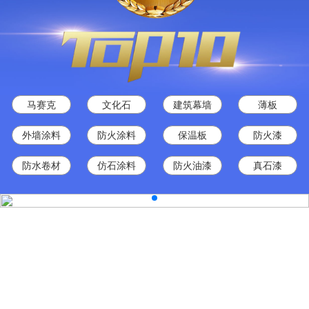
马赛克
文化石
建筑幕墙
薄板
外墙涂料
防火涂料
保温板
防火漆
防水卷材
仿石涂料
防火油漆
真石漆