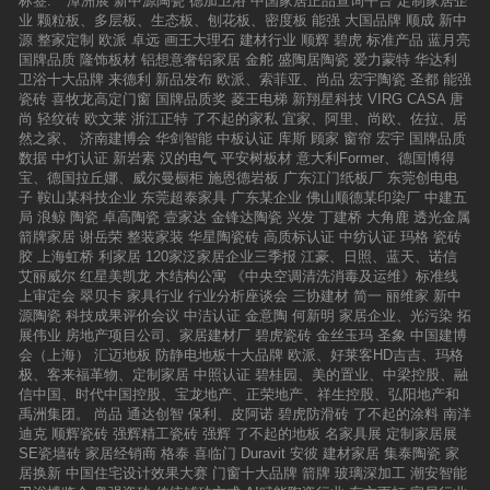
标签:
潭洲展
新中源陶瓷
德加卫浴
中国家居正品查询平台
定制家居企
业
颗粒板、多层板、生态板、刨花板、密度板
能强
大国品牌
顺成
新中
源
整家定制
欧派
卓远
画王大理石
建材行业
顺辉
碧虎
标准产品
蓝月亮
国牌品质
隆饰板材
铝想意奢铝家居
金舵
盛陶居陶瓷
爱力蒙特
华达利
卫浴十大品牌
来德利
新品发布
欧派、索菲亚、尚品
宏宇陶瓷
圣都
能强
瓷砖
喜牧龙高定门窗
国牌品质奖
菱王电梯
新翔星科技
VIRG CASA
唐
尚
轻纹砖
欧文莱
浙江正特
了不起的家私
宜家、阿里、尚欧、佐拉、居
然之家、
济南建博会
华剑智能
中板认证
库斯
顾家
窗帘
宏宇
国牌品质
数据
中灯认证
新岩素
汉的电气
平安树板材
意大利Former、德国博得
宝、德国拉丘娜、威尔曼橱柜
施恩德岩板
广东江门纸板厂
东莞创电电
子
鞍山某科技企业
东莞超泰家具
广东某企业
佛山顺德某印染厂
中建五
局
浪鲸
陶瓷
卓高陶瓷
壹家达
金锋达陶瓷
兴发
丁建桥
大角鹿
透光金属
箭牌家居
谢岳荣
整装家装
华星陶瓷砖
高质标认证
中纺认证
玛格
瓷砖
胶
上海虹桥
利家居
120家泛家居企业三季报
江豪、日照、蓝天、诺信
艾丽威尔
红星美凯龙
木结构公寓
《中央空调清洗消毒及运维》标准线
上审定会
翠贝卡
家具行业
行业分析座谈会
三协建材
简一
丽维家
新中
源陶瓷
科技成果评价会议
中洁认证
金意陶
何新明
家居企业、光污染
拓
展伟业
房地产项目公司、家居建材厂
碧虎瓷砖
金丝玉玛
圣象
中国建博
会（上海）
汇迈地板
防静电地板十大品牌
欧派、好莱客HD吉吉、玛格
极、客来福革物、定制家居
中照认证
碧桂园、美的置业、中梁控股、融
信中国、时代中国控股、宝龙地产、正荣地产、祥生控股、弘阳地产和
禹洲集团。
尚品
通达创智
保利、皮阿诺
碧虎防滑砖
了不起的涂料
南洋
迪克
顺辉瓷砖
强辉精工瓷砖
强辉
了不起的地板
名家具展
定制家居展
SE瓷墙砖
家居经销商
格泰
喜临门
Duravit
安彼
建材家居
集泰陶瓷
家
居换新
中国住宅设计效果大赛
门窗十大品牌
箭牌
玻璃深加工
潮安智能