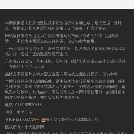
本网数据是由品牌指数以及多项数据统计自动生成，是大数据、云计
算、数据统计真实客观呈现的结果，无偿服务于广大消费者。
网站提供查询数据是为了消费者选购到市面上知名的品牌（品牌消
费），不代表本网观点或支持购买。仅提供参考使用。
上榜品牌源自网络投票、网民口碑打分，以及综合了多家机构媒体和网
站排行，通过广泛的数据资源而生成。
只有在行业出名、具有规模、影响力、经济实力的企业在才会被收录并
且在网站上面展示出现。
品牌文字及图片资料来源企业官方网站或企业自行提交，仅供参考。
本网转载并注明来源的稿件，是本着为读者传递更多信息之目的，并不
意味着赞同其观点或证实其内容的真实性。如有涉及侵犯版权问题，请
联系本站删稿。其他媒体、网站或个人从本网转载使用时，必须保留本
网注明的稿件来源，并自负版权等法律责任。
电话:
0757-82520615
地址：中国广东
粤ICP备19052724号
粤公网安备44060402000165号
版权所有：十大品牌网