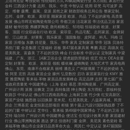
卫浴博览会
粤强瓷砖
传统铺砖方式
AI赋能陶瓷行业
东方雨虹
家居行业
金科
江西设计力量
志邦、我乐、中意
中智认证
统用
菲梵
马可波罗
高
定、维奢
森鹰、嘉寓、皇派
居然之家
财政部税务总局公告
整家定制、
志邦、金牌、欧派、索菲亚
顾家家居
欧派、尚品
了不起的家电
高质量
发展
佛山市晖宏裕陶瓷有限公司
帝都卫浴
洁花家居
帝洁优品卫浴
家居
建材
敏华控股
弗娜罗陶瓷
唐尚精雕石、邹培聪
恒福瓷砖
欧派、好莱
客、顶固
行业双碳在行动
欧派、索菲亚、尚品宅配、志邦家居、金牌厨
柜、江山欧派、好莱客、我乐家居、顶固集创、皮阿诺、科凡、玛格
泛
家居
沃维伽
东鹏
诗尼曼、我乐、华帝
家具
定制家居
华帝
冠珠
贝洛特
系统门窗
全圣集团
汇亚磁砖
岩板
第47届名家具展
粤鹏
高定
高级灰
红
星美凯龙、富森美
了不起的安防
峰会
行业标准
中岩认证
定制家具
中梁
福建、广东、浙江、14家卫浴企业
碧虎超防滑瓷砖
统艺
恒大
OEA全屋
定制
好莱客、欧派、索菲亚
领航
蝶依斓
盛锋陶瓷
大地艺术节
家具电商
佛山、东莞、南康不合格家具
丽维
潘忠义
广州玻璃展
了不起的瓷砖
九
牧
阿里
宏胜
高德
家居企业
滕州
弘亚数控
启功
家居家装行业
KMY
雅
度
雅度陶瓷
客来福·革物
家居品质发展峰会
高定品牌
志邦
第七届广东
省政府质量奖
中国建博会（上海
瓷砖
慕思
潭州陶瓷展、广州高定展、
广州设计周
派雅
法狮龙
卫浴
高特集团
绅士陶瓷
东方雨虹，群核科技
欧路莎
中绿认证
佛山市江西南昌商会
上海厨卫展
竹少侠
红安高新区、
家居产业链
施恩德
以旧换新
里米尼、红星美凯龙、八益家具城、民营
房企
兰博基尼
金龙恒新总部项目
柜猫
第十届上汽设计国际挑战赛
了不
起的门窗
中材认证
芝华仕，客来福
第49届中国家博会
了不起的卫浴
百
艾特
瑞尔特
广州设计周
中国建博会
便洁宝
住宅设计效果大赛
家居建材
行业
佛山潭洲陶瓷展
惠达
梦洁
佳德利门窗
金牌、美尼美
素色瓷砖
客
来福革物
佛山市企业家日品质革命大会、周其仁
中定认证
第47届国际