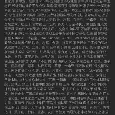
名家具
新中源、靓家居
2023年定制家居市场规模
新中源
科达制造
中国
忠旺
设计河南建设工作会议
我乐
蒙娜丽莎
零碳瓷砖
家居产业
全屋定制
科达
“高定系”、“定制系”
中国家博会（上海）
华艺卫浴
KMY国际轻奢瓷
砖
绿色建材
第四届中国建筑供应链创新应用高峰论坛
创尔特厨电
品质
金奖
中国新材产业工业设计大赛
欧派、志邦、百得胜、卡诺亚、科凡
居然之家、红点
行动方案
上市公司
科大讯飞
金科状元
鹰创园
红点奖
高级哑
素色砖
金科瓷砖
中涂认证
广交会
中陶认证
万格丽
金牌
碧虎防
滑大理石瓷砖
中国机械冶金建材工会第五届全国委员会
仁豪
顺辉瓷砖
岩板
Rational、博德宝、Bax Küchen、ALNO、Warendorf
绿色建材与
装配式建筑展招展
欧派、志邦、金牌、好莱客
家居展会
了不起的管材
武汉建博会
广东、江浙、四川
经销商
升降柱
云峰莫干山
第47届名家具
联动科技
全友
索菲亚、红星美凯龙
摩力克
专委会、科达制造
索菲亚、
九牧、立邦、苏宁易购、居然之家、碧桂园
中具认证
石湾工业陶瓷厂
佛山造
深圳家居
天振
了不起的门锁
顺辉人大会
利家居瓷砖
欧派、索菲
亚、尚品宅配、顾家、林氏家居、慕思、卡诺亚
潭洲陶瓷展
“保交楼”政
策、家居建材行业
金牌、欧派、索菲亚、志邦、好莱客、我乐家居、皮
阿诺、顶固集创
欧荔地板
家具产业
利家福瓷砖
索菲亚
欧派、索菲亚、
圣象
MasterBrand Cabinets、百隆
当阳市，中国建筑材料工业规划研究
院，座谈会
第二十七届中国国际家具展
上海时尚家居展
了不起的照明
保利
陶瓷十大品牌
宜家家居
ART＋
中家认证
广东省民政厅
科凡、祥
盛、家居企业
广东碧新家居科技有限公司
秦占学
东博会
投资峰会
广元
市昭化区、绿色家居产业城
航标卫浴
冠洲，中国钢结构协会
江西设计
力量，夏清云
启功实业集团
西马
中锁认证
字节跳动
库博
设计之都、中
国工业设计协会、天津
企业
釉料
家具实体
新豪轩
玛格、喜临门、志邦
亿田、莫干山、韩丽、宜家、友邦
富兰克
南通六建
木材加工行业
家居