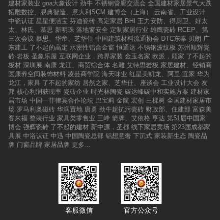
建材家装业
goa大象设计
劲牛
不锈钢管廊交流会
全国建材家居景气大跌
拓雕数控、易典智造、意大利SCM
建博会（上海）
云南省、工业设计
中瓷认证
星星便洁宝
芬迪瓷砖
高定家居
BHI
王力安防、得厨卫、好太
太、林氏、慕思
新明珠
落地窗安全
定制家居行业
雄鹰瓷砖
RCEP、第
三次会议
慕思、华帝、芝华仕
中国建筑材料流通协会
DTC东泰
贝朗
广
东建工
了不起的高定
水密性铝合金窗
恒通达
不锈钢波纹板
苏州顺辉瓷
砖·岩板
圣象乐屋
互联网企业，跨界家装
金玉名家
欧派，顾家
了不起的
板材
深圳展
南康
龙江、商贸综合体
名雕
艾特思岩板
家居建材、经销商
医康养空间装饰材料
凌芸商学院
海天味业
红星美凯龙、阿里
宜家
华为
龙江，家具
了不起的家纺
居然之家、芝华仕、座谈会
工业设计大会
友
邦
核心利润获现率
瓷砖企业
时光林陶瓷
碳达峰碳中和实施方案
建材家
居市场
中国—菲律宾合作论坛
巴宝莉
金航
宏创
三棵树
全国建材家居市
场
罗马利奥磁砖
华润置地
唐勇
劲牛超抗污瓷砖
财政部、住建部
富森美
客来福
整装行业
家具类零售业
三峰
箭牌、艾依格
亨达
第51届中国家
博会
强辉瓷砖
了不起的建材
新中源，圣都
线下家居卖场
第23届成都家
具展
中浴认证
中迅
中国陶瓷总部
铝想意奢
下沉式
家装新生态
陶瓷品
牌
门窗品牌
家居品牌
更多...
客服微信
官方公众号