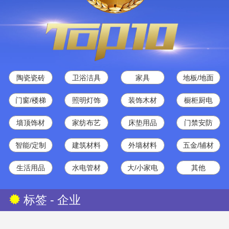
陶瓷瓷砖
卫浴洁具
家具
地板/地面
门窗/楼梯
照明灯饰
装饰木材
橱柜厨电
墙顶饰材
家纺布艺
床垫用品
门禁安防
智能/定制
建筑材料
外墙材料
五金/辅材
生活用品
水电管材
大/小家电
其他
标签 - 企业