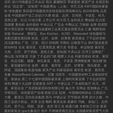
忠旺
设计河南建设工作会议
我乐
蒙娜丽莎
零碳瓷砖
家居产业
全屋定制
科达
“高定系”、“定制系”
中国家博会（上海）
华艺卫浴
KMY国际轻奢瓷
砖
绿色建材
第四届中国建筑供应链创新应用高峰论坛
创尔特厨电
品质
金奖
中国新材产业工业设计大赛
欧派、志邦、百得胜、卡诺亚、科凡
居然之家、红点
行动方案
上市公司
科大讯飞
金科状元
鹰创园
红点奖
高级哑
素色砖
金科瓷砖
中涂认证
广交会
中陶认证
万格丽
金牌
碧虎防
滑大理石瓷砖
中国机械冶金建材工会第五届全国委员会
仁豪
顺辉瓷砖
岩板
Rational、博德宝、Bax Küchen、ALNO、Warendorf
绿色建材与
装配式建筑展招展
欧派、志邦、金牌、好莱客
家居展会
了不起的管材
武汉建博会
广东、江浙、四川
经销商
升降柱
云峰莫干山
第47届名家具
联动科技
全友
索菲亚、红星美凯龙
摩力克
专委会、科达制造
索菲亚、
九牧、立邦、苏宁易购、居然之家、碧桂园
中具认证
石湾工业陶瓷厂
佛山造
深圳家居
天振
了不起的门锁
顺辉人大会
利家居瓷砖
欧派、索菲
亚、尚品宅配、顾家、林氏家居、慕思、卡诺亚
潭洲陶瓷展
“保交楼”政
策、家居建材行业
金牌、欧派、索菲亚、志邦、好莱客、我乐家居、皮
阿诺、顶固集创
欧荔地板
家具产业
利家福瓷砖
索菲亚
欧派、索菲亚、
圣象
MasterBrand Cabinets、百隆
当阳市，中国建筑材料工业规划研究
院，座谈会
第二十七届中国国际家具展
上海时尚家居展
了不起的照明
保利
陶瓷十大品牌
宜家家居
ART＋
中家认证
广东省民政厅
科凡、祥
盛、家居企业
广东碧新家居科技有限公司
秦占学
东博会
投资峰会
广元
市昭化区、绿色家居产业城
航标卫浴
冠洲，中国钢结构协会
江西设计
力量，夏清云
启功实业集团
西马
中锁认证
字节跳动
库博
设计之都、中
国工业设计协会、天津
企业
釉料
家具实体
新豪轩
玛格、喜临门、志邦
亿田、莫干山、韩丽、宜家、友邦
富兰克
南通六建
木材加工行业
家居
建材家装业
goa大象设计
劲牛
不锈钢管廊交流会
全国建材家居景气大跌