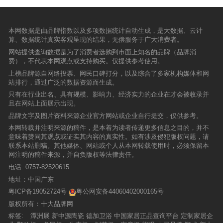
本网数据是由品牌指数以及多项数据统计自动生成，是大数据、云计
算、数据统计真实客观呈现的结果，无偿服务于广大消费者。
网站提供查询数据是为了消费者选购到市面上知名的品牌（品牌消
费），不代表本网观点或支持购买。仅提供参考使用。
上榜品牌源自网络投票、网民口碑打分，以及综合了多家机构媒体和网
站排行，通过广泛的数据资源而生成。
只有在行业出名、具有规模、影响力、经济实力的企业在才会被收录并
且在网站上面展示出现。
品牌文字及图片资料来源企业官方网站或企业自行提交，仅供参考。
本网转载并注明来源的稿件，是本着为读者传递更多信息之目的，并不
意味着赞同其观点或证实其内容的真实性。如有涉及侵犯版权问题，请
联系本站删稿。其他媒体、网站或个人从本网转载使用时，必须保留本
网注明的稿件来源，并自负版权等法律责任。
电话:
0757-82520615
地址：中国广东
粤ICP备19052724号
粤公网安备44060402000165号
版权所有：十大品牌网
标签:
潭洲展
新中源陶瓷
德加卫浴
中国家居正品查询平台
定制家居企