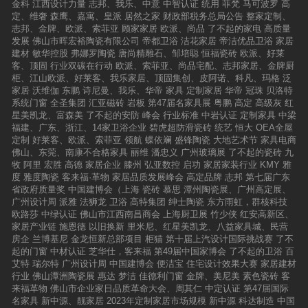
金科
江西设计力量
志邦、我乐、中意
中智认证
统用
菲梵
马可波罗
高
定、维奢
森鹰、嘉寓、皇派
居然之家
财政部税务总局公告
整家定制、
志邦、金牌、欧派、索菲亚
顾家家居
欧派、尚品
了不起的家电
高质量
发展
佛山市晖宏裕陶瓷有限公司
帝都卫浴
洁花家居
帝洁优品卫浴
家居
建材
敏华控股
弗娜罗陶瓷
唐尚精雕石、邹培聪
恒福瓷砖
欧派、好莱
客、顶固
行业双碳在行动
欧派、索菲亚、尚品宅配、志邦家居、金牌厨
柜、江山欧派、好莱客、我乐家居、顶固集创、皮阿诺、科凡、玛格
泛
家居
沃维伽
东鹏
诗尼曼、我乐、华帝
家具
定制家居
华帝
冠珠
贝洛特
系统门窗
全圣集团
汇亚磁砖
岩板
第47届名家具展
粤鹏
高定
高级灰
红
星美凯龙、富森美
了不起的安防
峰会
行业标准
中岩认证
定制家具
中梁
福建、广东、浙江、14家卫浴企业
碧虎超防滑瓷砖
统艺
恒大
OEA全屋
定制
好莱客、欧派、索菲亚
领航
蝶依斓
盛锋陶瓷
大地艺术节
家具电商
佛山、东莞、南康不合格家具
丽维
潘忠义
广州玻璃展
了不起的瓷砖
九
牧
阿里
宏胜
高德
家居企业
滕州
弘亚数控
启功
家居家装行业
KMY
雅
度
雅度陶瓷
客来福·革物
家居品质发展峰会
高定品牌
志邦
第七届广东
省政府质量奖
中国建博会（上海
瓷砖
慕思
潭州陶瓷展、广州高定展、
广州设计周
派雅
法狮龙
卫浴
高特集团
绅士陶瓷
东方雨虹，群核科技
欧路莎
中绿认证
佛山市江西南昌商会
上海厨卫展
竹少侠
红安高新区、
家居产业链
施恩德
以旧换新
里米尼、红星美凯龙、八益家具城、民营
房企
兰博基尼
金龙恒新总部项目
柜猫
第十届上汽设计国际挑战赛
了不
起的门窗
中材认证
芝华仕，客来福
第49届中国家博会
了不起的卫浴
百
艾特
瑞尔特
广州设计周
中国建博会
便洁宝
住宅设计效果大赛
家居建材
行业
佛山潭洲陶瓷展
惠达
梦洁
佳德利门窗
金牌、美尼美
素色瓷砖
客
来福革物
佛山市企业家日品质革命大会、周其仁
中定认证
第47届国际
名家具
新中源、靓家居
2023年定制家居市场规模
新中源
科达制造
中国