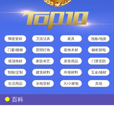
陶瓷瓷砖
卫浴洁具
家具
地板/地面
门窗/楼梯
照明灯饰
装饰木材
橱柜厨电
墙顶饰材
家纺布艺
床垫用品
门禁安防
智能/定制
建筑材料
外墙材料
五金/辅材
生活用品
水电管材
大/小家电
其他
百科