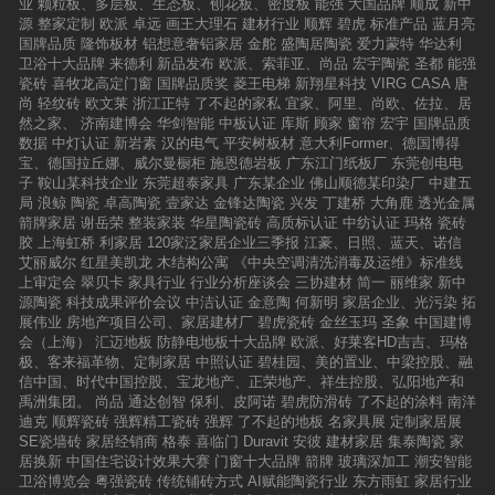
业
颗粒板、多层板、生态板、刨花板、密度板
能强
大国品牌
顺成
新中
源
整家定制
欧派
卓远
画王大理石
建材行业
顺辉
碧虎
标准产品
蓝月亮
国牌品质
隆饰板材
铝想意奢铝家居
金舵
盛陶居陶瓷
爱力蒙特
华达利
卫浴十大品牌
来德利
新品发布
欧派、索菲亚、尚品
宏宇陶瓷
圣都
能强
瓷砖
喜牧龙高定门窗
国牌品质奖
菱王电梯
新翔星科技
VIRG CASA
唐
尚
轻纹砖
欧文莱
浙江正特
了不起的家私
宜家、阿里、尚欧、佐拉、居
然之家、
济南建博会
华剑智能
中板认证
库斯
顾家
窗帘
宏宇
国牌品质
数据
中灯认证
新岩素
汉的电气
平安树板材
意大利Former、德国博得
宝、德国拉丘娜、威尔曼橱柜
施恩德岩板
广东江门纸板厂
东莞创电电
子
鞍山某科技企业
东莞超泰家具
广东某企业
佛山顺德某印染厂
中建五
局
浪鲸
陶瓷
卓高陶瓷
壹家达
金锋达陶瓷
兴发
丁建桥
大角鹿
透光金属
箭牌家居
谢岳荣
整装家装
华星陶瓷砖
高质标认证
中纺认证
玛格
瓷砖
胶
上海虹桥
利家居
120家泛家居企业三季报
江豪、日照、蓝天、诺信
艾丽威尔
红星美凯龙
木结构公寓
《中央空调清洗消毒及运维》标准线
上审定会
翠贝卡
家具行业
行业分析座谈会
三协建材
简一
丽维家
新中
源陶瓷
科技成果评价会议
中洁认证
金意陶
何新明
家居企业、光污染
拓
展伟业
房地产项目公司、家居建材厂
碧虎瓷砖
金丝玉玛
圣象
中国建博
会（上海）
汇迈地板
防静电地板十大品牌
欧派、好莱客HD吉吉、玛格
极、客来福革物、定制家居
中照认证
碧桂园、美的置业、中梁控股、融
信中国、时代中国控股、宝龙地产、正荣地产、祥生控股、弘阳地产和
禹洲集团。
尚品
通达创智
保利、皮阿诺
碧虎防滑砖
了不起的涂料
南洋
迪克
顺辉瓷砖
强辉精工瓷砖
强辉
了不起的地板
名家具展
定制家居展
SE瓷墙砖
家居经销商
格泰
喜临门
Duravit
安彼
建材家居
集泰陶瓷
家
居换新
中国住宅设计效果大赛
门窗十大品牌
箭牌
玻璃深加工
潮安智能
卫浴博览会
粤强瓷砖
传统铺砖方式
AI赋能陶瓷行业
东方雨虹
家居行业