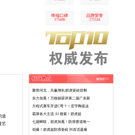
终端口碑
品牌荣誉
175490
175534
行业热点
聚势河北，共赢增长|碧虎瓷砖邯郸
实力加冕！万格丽获评第二届广东新
方程式赛车开进C弯？！宏宇陶瓷这
霸屏各大主流 AI 搜索！碧虎超
的道
七届蝉联，碧虎加冕！防滑赛道唯一
显艺
劲爆！碧虎超防滑瓷砖 抖音话题量