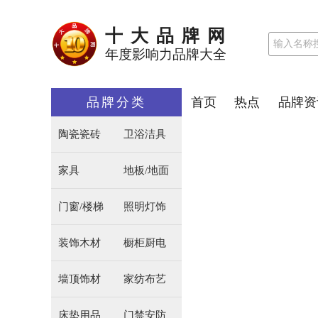
十大品牌网
年度影响力品牌大全
品牌分类
首页
热点
品牌资
陶瓷瓷砖
卫浴洁具
家具
地板/地面
门窗/楼梯
照明灯饰
装饰木材
橱柜厨电
墙顶饰材
家纺布艺
床垫用品
门禁安防