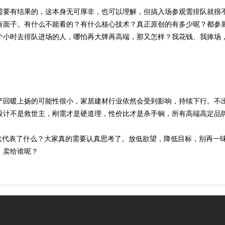
需要有结果的，这本身无可厚非，也可以理解，但搞入场参观需排队就很
有面子。有什么不能看的？有什么核心技术？真正原创的有多少呢？都参
个小时去排队进场的人，哪怕再大牌再高端，那又怎样？我花钱、我捧场
房地产回暖上扬的可能性很小，家居建材行业依然会受到影响，持续下行。不
设计不是救世主，刚需才是硬道理，性价比才是杀手锏，所有高端高定品
这代表了什么？大家真的需要认真思考了。放低欲望，降低目标，别再一
，卖给谁呢？