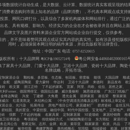
多项数据统计自动生成，是大数据、云计算、数据统计真实客观呈现的结
了消费者选购到市面上知名的品牌（品牌消费），不代表本网观点或支持
投票、网民口碑打分，以及综合了多家机构媒体和网站排行，通过广泛的
出名、具有规模、影响力、经济实力的企业在才会被收录并且在网站上面
品牌文字及图片资料来源企业官方网站或企业自行提交，仅供参考。
目的，并不意味着赞同其观点或证实其内容的真实性。如有涉及侵犯版权
用时，必须保留本网注明的稿件来源，并自负版权等法律责任。
地址：中国广东 电话:
0757-82520615
版权所有：十大品牌网
粤公网安备44060402000165
粤ICP备19052724号
集了家具十大品牌、门窗十大品牌、卫浴十大品牌、瓷砖十大品牌、陶瓷
名牌战略，开拓市场。
定制家居企业
颗粒板、多层板、生态板、刨花板、密度板
能强
大国品牌
顺成
金舵
盛陶居陶瓷
爱力蒙特
华达利
卫浴十大品牌
来德利
新品发布
欧
纹砖
欧文莱
浙江正特
了不起的家私
宜家、阿里、尚欧、佐拉、居然之家、
大利Former、德国博得宝、德国拉丘娜、威尔曼橱柜
施恩德岩板
广东江门纸板厂
金锋达陶瓷
兴发
丁建桥
大角鹿
透光金属
箭牌家居
谢岳荣
整装家装
丽威尔
红星美凯龙
木结构公寓
《中央空调清洗消毒及运维》标准线上审定会
家居企业、光污染
拓展伟业
房地产项目公司、家居建材厂
碧虎瓷砖
金丝玉玛
碧桂园、美的置业、中梁控股、融信中国、时代中国控股、宝龙地产、正荣地产、
瓷砖
强辉
了不起的地板
名家具展
定制家居展
SE瓷墙砖
家居经销商
格
能卫浴博览会
粤强瓷砖
传统铺砖方式
AI赋能陶瓷行业
东方雨虹
家居行业
务总局公告
整家定制、志邦、金牌、欧派、索菲亚
顾家家居
欧派、尚品
了
家居建材
敏华控股
弗娜罗陶瓷
唐尚精雕石、邹培聪
恒福瓷砖
欧派、好莱