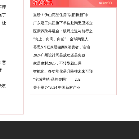
招商资讯
不理
展了
重磅！佛山商品住房“以旧换新”来
，还
广东建工集团旗下单位赴陶瓷卫浴企
医康养跨界融合：破局之道与前行之
“向上、向高、向前”，全球陶瓷人
慕思&辛巴&经销商&消费者，谁输
2024广州设计周是成功还是失败
出意
家居建材2025，不转型就出局
牌，
智能化、多功能化是升降柱未来可预
“全域营销·品牌突围”——202
味炫
关于举办“2024 中国新材产业