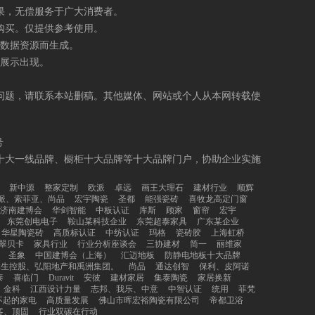
果，无偿服务于广大消费者。
购买。仅提供参考使用。
数据资源而生成。
展示出现。
问题，请联系本站删稿。其他媒体、网站或个人从本网转载使
号
十大一线品牌、橱柜十大品牌等十大品牌门户，协助企业实施
新中源
整家定制
欧派
卓远
画王大理石
建材行业
顺辉
派、索菲亚、尚品
宏宇陶瓷
圣都
能强瓷砖
喜牧龙高定门窗
济南建博会
华剑智能
中板认证
库斯
顾家
窗帘
宏宇
东莞创电电子
鞍山某科技企业
东莞超泰家具
广东某企业
华星陶瓷砖
高质标认证
中纺认证
玛格
瓷砖胶
上海虹桥
翠贝卡
家具行业
行业分析座谈会
三协建材
简一
丽维家
圣象
中国建博会（上海）
汇迈地板
防静电地板十大品牌
祥生控股、弘阳地产和禹洲集团。
尚品
通达创智
保利、皮阿诺
泰
喜临门
Duravit
安彼
建材家居
集泰陶瓷
家居换新
金科
江西设计力量
志邦、我乐、中意
中智认证
统用
菲梵
不起的家电
高质量发展
佛山市晖宏裕陶瓷有限公司
帝都卫浴
客、顶固
行业双碳在行动