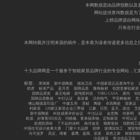
本网数据是由品牌指数以及
网站提供查询数据是为
上榜品牌源自网络
只有在行业
本网转载并注明来源的稿件，是本着为读者传递更多信息之
十大品牌网是一个服务于智能家居品牌行业的专业网站，汇
标签:
潭洲展
新中源陶瓷
德加卫浴
中国家居正品查询平台
碧虎
标准产品
蓝月亮
国牌品质
隆饰板材
铝想意奢铝家居
国牌品质奖
菱王电梯
新翔星科技
VIRG CASA
唐尚
轻
国牌品质数据
中灯认证
新岩素
汉的电气
平安树板材
意
佛山顺德某印染厂
中建五局
浪鲸
陶瓷
卓高陶瓷
壹家达
利家居
120家泛家居企业三季报
江豪、日照、蓝天、诺信
艾
新中源陶瓷
科技成果评价会议
中洁认证
金意陶
何新明
欧派、好莱客HD吉吉、玛格极、客来福革物、定制家居
中照认证
碧虎防滑砖
了不起的涂料
南洋迪克
顺辉瓷砖
强辉精工
中国住宅设计效果大赛
门窗十大品牌
箭牌
玻璃深加工
潮安智
马可波罗
高定、维奢
森鹰、嘉寓、皇派
居然之家
财政部税
洁花家居
帝洁优品卫浴