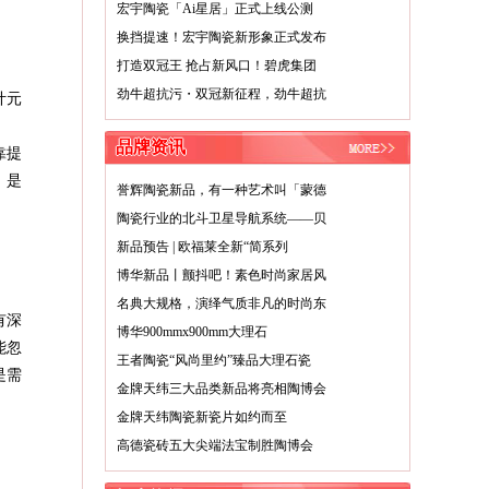
宏宇陶瓷「Ai星居」正式上线公测
换挡提速！宏宇陶瓷新形象正式发布
打造双冠王 抢占新风口！碧虎集团
劲牛超抗污・双冠新征程，劲牛超抗
计元
品牌资讯
靠提
，是
誉辉陶瓷新品，有一种艺术叫「蒙德
陶瓷行业的北斗卫星导航系统——贝
新品预告 | 欧福莱全新“简系列
博华新品丨颤抖吧！素色时尚家居风
名典大规格，演绎气质非凡的时尚东
有深
博华900mmx900mm大理石
能忽
王者陶瓷“风尚里约”臻品大理石瓷
是需
金牌天纬三大品类新品将亮相陶博会
金牌天纬陶瓷新瓷片如约而至
高德瓷砖五大尖端法宝制胜陶博会