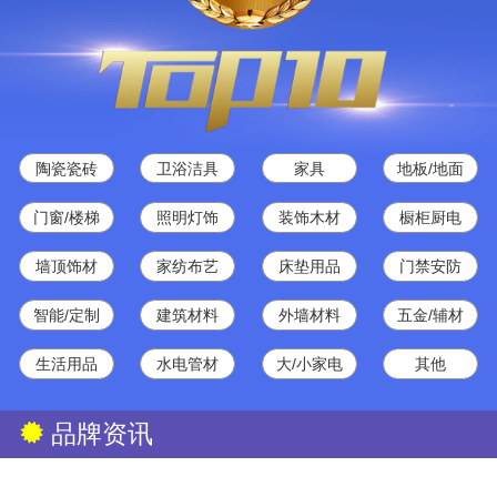
陶瓷瓷砖
卫浴洁具
家具
地板/地面
门窗/楼梯
照明灯饰
装饰木材
橱柜厨电
墙顶饰材
家纺布艺
床垫用品
门禁安防
智能/定制
建筑材料
外墙材料
五金/辅材
生活用品
水电管材
大/小家电
其他
品牌资讯