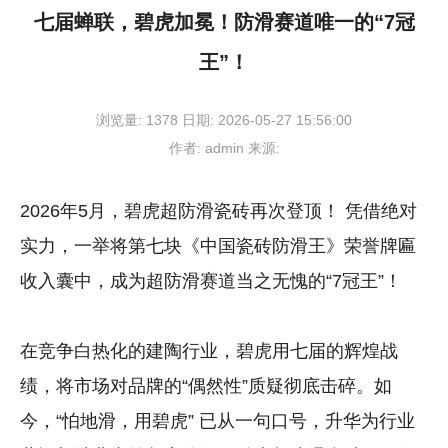
七届蝉联，碧虎加冕！防滑赛道唯一的“7冠
王”！
浏览量:
1378
日期:
2026-05-27 15:56:00
作者:
admin
来源:
2026年5月，碧虎超防滑瓷砖再次登顶！ 凭借绝对
实力，一举将第七块《中国瓷砖防滑王》荣誉牌匾
收入囊中，成为超防滑赛道当之无愧的“7冠王”！
在竞争白热化的建陶行业，碧虎用七届的辉煌战
绩，将市场对品牌的“偶然性”质疑彻底击碎。如
今，“怕地滑，用碧虎” 已从一句口号，升华为行业