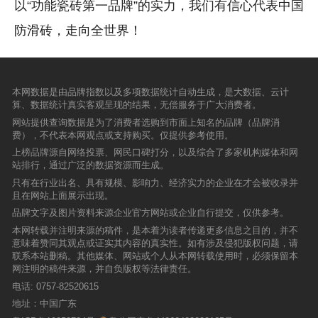
以“功能瓷砖第一品牌”的实力，我们有信心代表中国
防滑砖，走向全世界！
本网数据是由品牌指数以及多项数据统计自动生成，是大数据、云计
算、数据统计真实客观呈现的结果，无偿服务于广大消费者。
网站提供查询数据是为了消费者选购到市面上知名的品牌（品牌消
费），不代表本网观点或支持购买。仅提供参考使用。
上榜品牌源自网络投票、网民口碑打分，以及综合了多家机构媒体和网
站排行，通过广泛的数据资源而生成。
只有在行业出名、具有规模、影响力、经济实力的企业在才会被收录并
且在网站上面展示出现。
品牌文字及图片资料来源企业官方网站或企业自行提交，仅供参考。
本网转载并注明来源的稿件，是本着为读者传递更多信息之目的，并不
意味着赞同其观点或证实其内容的真实性。如有涉及侵犯版权问题，请
联系本站删稿。其他媒体、网站或个人从本网转载使用时，必须保留本
网注明的稿件来源，并自负版权等法律责任。
电话:
0757-82520615
地址：中国广东