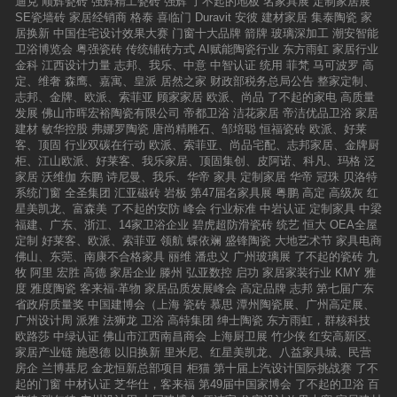
迪克
顺辉瓷砖
强辉精工瓷砖
强辉
了不起的地板
名家具展
定制家居展
SE瓷墙砖
家居经销商
格泰
喜临门
Duravit
安彼
建材家居
集泰陶瓷
家
居换新
中国住宅设计效果大赛
门窗十大品牌
箭牌
玻璃深加工
潮安智能
卫浴博览会
粤强瓷砖
传统铺砖方式
AI赋能陶瓷行业
东方雨虹
家居行业
金科
江西设计力量
志邦、我乐、中意
中智认证
统用
菲梵
马可波罗
高
定、维奢
森鹰、嘉寓、皇派
居然之家
财政部税务总局公告
整家定制、
志邦、金牌、欧派、索菲亚
顾家家居
欧派、尚品
了不起的家电
高质量
发展
佛山市晖宏裕陶瓷有限公司
帝都卫浴
洁花家居
帝洁优品卫浴
家居
建材
敏华控股
弗娜罗陶瓷
唐尚精雕石、邹培聪
恒福瓷砖
欧派、好莱
客、顶固
行业双碳在行动
欧派、索菲亚、尚品宅配、志邦家居、金牌厨
柜、江山欧派、好莱客、我乐家居、顶固集创、皮阿诺、科凡、玛格
泛
家居
沃维伽
东鹏
诗尼曼、我乐、华帝
家具
定制家居
华帝
冠珠
贝洛特
系统门窗
全圣集团
汇亚磁砖
岩板
第47届名家具展
粤鹏
高定
高级灰
红
星美凯龙、富森美
了不起的安防
峰会
行业标准
中岩认证
定制家具
中梁
福建、广东、浙江、14家卫浴企业
碧虎超防滑瓷砖
统艺
恒大
OEA全屋
定制
好莱客、欧派、索菲亚
领航
蝶依斓
盛锋陶瓷
大地艺术节
家具电商
佛山、东莞、南康不合格家具
丽维
潘忠义
广州玻璃展
了不起的瓷砖
九
牧
阿里
宏胜
高德
家居企业
滕州
弘亚数控
启功
家居家装行业
KMY
雅
度
雅度陶瓷
客来福·革物
家居品质发展峰会
高定品牌
志邦
第七届广东
省政府质量奖
中国建博会（上海
瓷砖
慕思
潭州陶瓷展、广州高定展、
广州设计周
派雅
法狮龙
卫浴
高特集团
绅士陶瓷
东方雨虹，群核科技
欧路莎
中绿认证
佛山市江西南昌商会
上海厨卫展
竹少侠
红安高新区、
家居产业链
施恩德
以旧换新
里米尼、红星美凯龙、八益家具城、民营
房企
兰博基尼
金龙恒新总部项目
柜猫
第十届上汽设计国际挑战赛
了不
起的门窗
中材认证
芝华仕，客来福
第49届中国家博会
了不起的卫浴
百