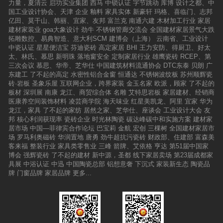
力量，夏清云
启功实业集团
西马
中锁认证
字节跳动
库博
设计之都、中
国工业设计协会、天津
企业
釉料
家具实体
新豪轩
玛格、喜临门、志邦
亿田、莫干山、韩丽、宜家、友邦
富兰克
南通六建
木材加工行业
家居
建材家装业
goa大象设计
劲牛
不锈钢管廊交流会
全国建材家居景气大跌
拓雕数控、易典智造、意大利SCM
建博会（上海）
云南省、工业设计
中瓷认证
星星便洁宝
芬迪瓷砖
高定家居
BHI
王力安防、得厨卫、好太
太、林氏、慕思
新明珠
落地窗安全
定制家居行业
雄鹰瓷砖
RCEP、第
三次会议
慕思、华帝、芝华仕
中国建筑材料流通协会
DTC东泰
贝朗
广
东建工
了不起的高定
水密性铝合金窗
恒通达
不锈钢波纹板
苏州顺辉瓷
砖·岩板
圣象乐屋
互联网企业，跨界家装
金玉名家
欧派，顾家
了不起的
板材
深圳展
南康
龙江、商贸综合体
名雕
艾特思岩板
家居建材、经销商
医康养空间装饰材料
凌芸商学院
海天味业
红星美凯龙、阿里
宜家
华为
龙江，家具
了不起的家纺
居然之家、芝华仕、座谈会
工业设计大会
友
邦
核心利润获现率
瓷砖企业
时光林陶瓷
碳达峰碳中和实施方案
建材家
居市场
中国—菲律宾合作论坛
巴宝莉
金航
宏创
三棵树
全国建材家居市
场
罗马利奥磁砖
华润置地
唐勇
劲牛超抗污瓷砖
财政部、住建部
富森美
客来福
整装行业
家具类零售业
三峰
箭牌、艾依格
亨达
第51届中国家
博会
强辉瓷砖
了不起的建材
新中源，圣都
线下家居卖场
第23届成都家
具展
中浴认证
中迅
中国陶瓷总部
铝想意奢
下沉式
家装新生态
陶瓷品
牌
门窗品牌
家居品牌
更多...