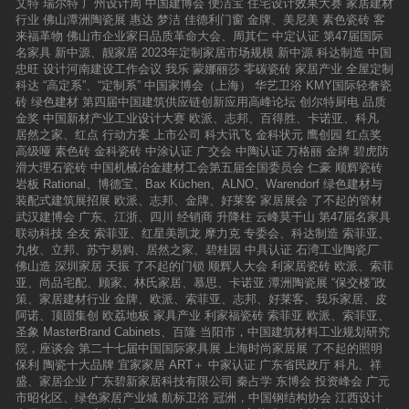
艾特
瑞尔特
广州设计周
中国建博会
便洁宝
住宅设计效果大赛
家居建材
行业
佛山潭洲陶瓷展
惠达
梦洁
佳德利门窗
金牌、美尼美
素色瓷砖
客
来福革物
佛山市企业家日品质革命大会、周其仁
中定认证
第47届国际
名家具
新中源、靓家居
2023年定制家居市场规模
新中源
科达制造
中国
忠旺
设计河南建设工作会议
我乐
蒙娜丽莎
零碳瓷砖
家居产业
全屋定制
科达
“高定系”、“定制系”
中国家博会（上海）
华艺卫浴
KMY国际轻奢瓷
砖
绿色建材
第四届中国建筑供应链创新应用高峰论坛
创尔特厨电
品质
金奖
中国新材产业工业设计大赛
欧派、志邦、百得胜、卡诺亚、科凡
居然之家、红点
行动方案
上市公司
科大讯飞
金科状元
鹰创园
红点奖
高级哑
素色砖
金科瓷砖
中涂认证
广交会
中陶认证
万格丽
金牌
碧虎防
滑大理石瓷砖
中国机械冶金建材工会第五届全国委员会
仁豪
顺辉瓷砖
岩板
Rational、博德宝、Bax Küchen、ALNO、Warendorf
绿色建材与
装配式建筑展招展
欧派、志邦、金牌、好莱客
家居展会
了不起的管材
武汉建博会
广东、江浙、四川
经销商
升降柱
云峰莫干山
第47届名家具
联动科技
全友
索菲亚、红星美凯龙
摩力克
专委会、科达制造
索菲亚、
九牧、立邦、苏宁易购、居然之家、碧桂园
中具认证
石湾工业陶瓷厂
佛山造
深圳家居
天振
了不起的门锁
顺辉人大会
利家居瓷砖
欧派、索菲
亚、尚品宅配、顾家、林氏家居、慕思、卡诺亚
潭洲陶瓷展
“保交楼”政
策、家居建材行业
金牌、欧派、索菲亚、志邦、好莱客、我乐家居、皮
阿诺、顶固集创
欧荔地板
家具产业
利家福瓷砖
索菲亚
欧派、索菲亚、
圣象
MasterBrand Cabinets、百隆
当阳市，中国建筑材料工业规划研究
院，座谈会
第二十七届中国国际家具展
上海时尚家居展
了不起的照明
保利
陶瓷十大品牌
宜家家居
ART＋
中家认证
广东省民政厅
科凡、祥
盛、家居企业
广东碧新家居科技有限公司
秦占学
东博会
投资峰会
广元
市昭化区、绿色家居产业城
航标卫浴
冠洲，中国钢结构协会
江西设计