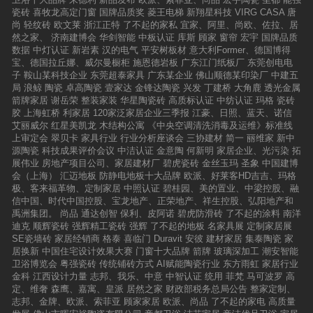
瓷砖
喜牧龙高定门窗
国牌品质奖
菱王电梯
新翔星科技
VIRG CASA
唐
尚
轻纹砖
欧文莱
浙江正特
了不起的家私
宜家、阿里、尚欧、佐拉、居
然之家、
济南建博会
华剑智能
中板认证
库斯
顾家
窗帘
宏宇
国牌品质
数据
中灯认证
新岩素
汉的电气
平安树板材
意大利Former、德国博得
宝、德国拉丘娜、威尔曼橱柜
施恩德岩板
广东江门纸板厂
东莞创电电
子
鞍山某科技企业
东莞超泰家具
广东某企业
佛山顺德某印染厂
中建五
局
浪鲸
陶瓷
卓高陶瓷
壹家达
金锋达陶瓷
兴发
丁建桥
大角鹿
透光金属
箭牌家居
谢岳荣
整装家装
华星陶瓷砖
高质标认证
中纺认证
玛格
瓷砖
胶
上海虹桥
利家居
120家泛家居企业三季报
江豪、日照、蓝天、诺信
艾丽威尔
红星美凯龙
木结构公寓
《中央空调清洗消毒及运维》标准线
上审定会
翠贝卡
家具行业
行业分析座谈会
三协建材
简一
丽维家
新中
源陶瓷
科技成果评价会议
中洁认证
金意陶
何新明
家居企业、光污染
拓
展伟业
房地产项目公司、家居建材厂
碧虎瓷砖
金丝玉玛
圣象
中国建博
会（上海）
汇迈地板
防静电地板十大品牌
欧派、好莱客HD吉吉、玛格
极、客来福革物、定制家居
中照认证
碧桂园、美的置业、中梁控股、融
信中国、时代中国控股、宝龙地产、正荣地产、祥生控股、弘阳地产和
禹洲集团。
尚品
通达创智
保利、皮阿诺
碧虎防滑砖
了不起的涂料
南洋
迪克
顺辉瓷砖
强辉精工瓷砖
强辉
了不起的地板
名家具展
定制家居展
SE瓷墙砖
家居经销商
格泰
喜临门
Duravit
安彼
建材家居
集泰陶瓷
家
居换新
中国住宅设计效果大赛
门窗十大品牌
箭牌
玻璃深加工
潮安智能
卫浴博览会
粤强瓷砖
传统铺砖方式
AI赋能陶瓷行业
东方雨虹
家居行业
金科
江西设计力量
志邦、我乐、中意
中智认证
统用
菲梵
马可波罗
高
定、维奢
森鹰、嘉寓、皇派
居然之家
财政部税务总局公告
整家定制、
志邦、金牌、欧派、索菲亚
顾家家居
欧派、尚品
了不起的家电
高质量