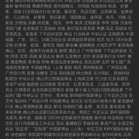
发展
佛山市晖宏裕陶瓷有限公司
帝都卫浴
洁花家居
帝洁优品卫浴
家居
建材
敏华控股
弗娜罗陶瓷
唐尚精雕石、邹培聪
恒福瓷砖
欧派、好莱
客、顶固
行业双碳在行动
欧派、索菲亚、尚品宅配、志邦家居、金牌厨
柜、江山欧派、好莱客、我乐家居、顶固集创、皮阿诺、科凡、玛格
泛
家居
沃维伽
东鹏
诗尼曼、我乐、华帝
家具
定制家居
华帝
冠珠
贝洛特
系统门窗
全圣集团
汇亚磁砖
岩板
第47届名家具展
粤鹏
高定
高级灰
红
星美凯龙、富森美
了不起的安防
峰会
行业标准
中岩认证
定制家具
中梁
福建、广东、浙江、14家卫浴企业
碧虎超防滑瓷砖
统艺
恒大
OEA全屋
定制
好莱客、欧派、索菲亚
领航
蝶依斓
盛锋陶瓷
大地艺术节
家具电商
佛山、东莞、南康不合格家具
丽维
潘忠义
广州玻璃展
了不起的瓷砖
九
牧
阿里
宏胜
高德
家居企业
滕州
弘亚数控
启功
家居家装行业
KMY
雅
度
雅度陶瓷
客来福·革物
家居品质发展峰会
高定品牌
志邦
第七届广东
省政府质量奖
中国建博会（上海
瓷砖
慕思
潭州陶瓷展、广州高定展、
广州设计周
派雅
法狮龙
卫浴
高特集团
绅士陶瓷
东方雨虹，群核科技
欧路莎
中绿认证
佛山市江西南昌商会
上海厨卫展
竹少侠
红安高新区、
家居产业链
施恩德
以旧换新
里米尼、红星美凯龙、八益家具城、民营
房企
兰博基尼
金龙恒新总部项目
柜猫
第十届上汽设计国际挑战赛
了不
起的门窗
中材认证
芝华仕，客来福
第49届中国家博会
了不起的卫浴
百
艾特
瑞尔特
广州设计周
中国建博会
便洁宝
住宅设计效果大赛
家居建材
行业
佛山潭洲陶瓷展
惠达
梦洁
佳德利门窗
金牌、美尼美
素色瓷砖
客
来福革物
佛山市企业家日品质革命大会、周其仁
中定认证
第47届国际
名家具
新中源、靓家居
2023年定制家居市场规模
新中源
科达制造
中国
忠旺
设计河南建设工作会议
我乐
蒙娜丽莎
零碳瓷砖
家居产业
全屋定制
科达
“高定系”、“定制系”
中国家博会（上海）
华艺卫浴
KMY国际轻奢瓷
砖
绿色建材
第四届中国建筑供应链创新应用高峰论坛
创尔特厨电
品质