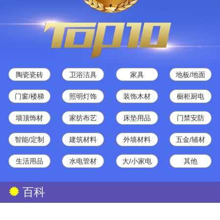
陶瓷瓷砖
卫浴洁具
家具
地板/地面
门窗/楼梯
照明灯饰
装饰木材
橱柜厨电
墙顶饰材
家纺布艺
床垫用品
门禁安防
智能/定制
建筑材料
外墙材料
五金/辅材
生活用品
水电管材
大/小家电
其他
百科