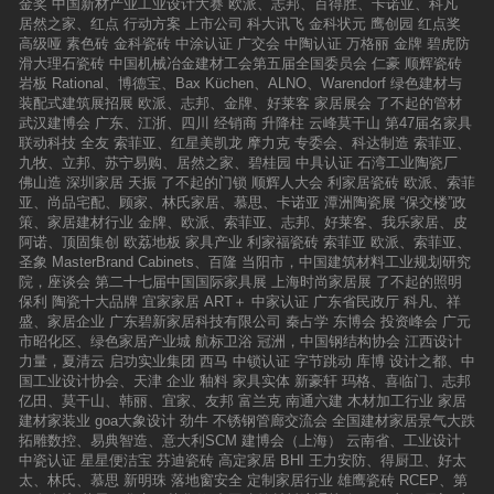
金奖
中国新材产业工业设计大赛
欧派、志邦、百得胜、卡诺亚、科凡
居然之家、红点
行动方案
上市公司
科大讯飞
金科状元
鹰创园
红点奖
高级哑
素色砖
金科瓷砖
中涂认证
广交会
中陶认证
万格丽
金牌
碧虎防
滑大理石瓷砖
中国机械冶金建材工会第五届全国委员会
仁豪
顺辉瓷砖
岩板
Rational、博德宝、Bax Küchen、ALNO、Warendorf
绿色建材与
装配式建筑展招展
欧派、志邦、金牌、好莱客
家居展会
了不起的管材
武汉建博会
广东、江浙、四川
经销商
升降柱
云峰莫干山
第47届名家具
联动科技
全友
索菲亚、红星美凯龙
摩力克
专委会、科达制造
索菲亚、
九牧、立邦、苏宁易购、居然之家、碧桂园
中具认证
石湾工业陶瓷厂
佛山造
深圳家居
天振
了不起的门锁
顺辉人大会
利家居瓷砖
欧派、索菲
亚、尚品宅配、顾家、林氏家居、慕思、卡诺亚
潭洲陶瓷展
“保交楼”政
策、家居建材行业
金牌、欧派、索菲亚、志邦、好莱客、我乐家居、皮
阿诺、顶固集创
欧荔地板
家具产业
利家福瓷砖
索菲亚
欧派、索菲亚、
圣象
MasterBrand Cabinets、百隆
当阳市，中国建筑材料工业规划研究
院，座谈会
第二十七届中国国际家具展
上海时尚家居展
了不起的照明
保利
陶瓷十大品牌
宜家家居
ART＋
中家认证
广东省民政厅
科凡、祥
盛、家居企业
广东碧新家居科技有限公司
秦占学
东博会
投资峰会
广元
市昭化区、绿色家居产业城
航标卫浴
冠洲，中国钢结构协会
江西设计
力量，夏清云
启功实业集团
西马
中锁认证
字节跳动
库博
设计之都、中
国工业设计协会、天津
企业
釉料
家具实体
新豪轩
玛格、喜临门、志邦
亿田、莫干山、韩丽、宜家、友邦
富兰克
南通六建
木材加工行业
家居
建材家装业
goa大象设计
劲牛
不锈钢管廊交流会
全国建材家居景气大跌
拓雕数控、易典智造、意大利SCM
建博会（上海）
云南省、工业设计
中瓷认证
星星便洁宝
芬迪瓷砖
高定家居
BHI
王力安防、得厨卫、好太
太、林氏、慕思
新明珠
落地窗安全
定制家居行业
雄鹰瓷砖
RCEP、第