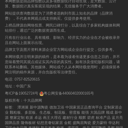
本网数据是由品牌指数以及多项数据统计自动生成，是大数据、云计
算、数据统计真实客观呈现的结果，无偿服务于广大消费者。
网站提供查询数据是为了消费者选购到市面上知名的品牌（品牌消
费），不代表本网观点或支持购买。仅提供参考使用。
上榜品牌源自网络投票、网民口碑打分，以及综合了多家机构媒体和网
站排行，通过广泛的数据资源而生成。
只有在行业出名、具有规模、影响力、经济实力的企业在才会被收录并
且在网站上面展示出现。
品牌文字及图片资料来源企业官方网站或企业自行提交，仅供参考。
本网转载并注明来源的稿件，是本着为读者传递更多信息之目的，并不
意味着赞同其观点或证实其内容的真实性。如有涉及侵犯版权问题，请
联系本站删稿。其他媒体、网站或个人从本网转载使用时，必须保留本
网注明的稿件来源，并自负版权等法律责任。
电话:
0757-82520615
地址：中国广东
粤ICP备19052724号
粤公网安备44060402000165号
版权所有：十大品牌网
标签:
潭洲展
新中源陶瓷
德加卫浴
中国家居正品查询平台
定制家居企
业
颗粒板、多层板、生态板、刨花板、密度板
能强
大国品牌
顺成
新中
源
整家定制
欧派
卓远
画王大理石
建材行业
顺辉
碧虎
标准产品
蓝月亮
国牌品质
隆饰板材
铝想意奢铝家居
金舵
盛陶居陶瓷
爱力蒙特
华达利
卫浴十大品牌
来德利
新品发布
欧派、索菲亚、尚品
宏宇陶瓷
圣都
能强