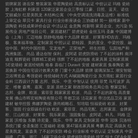
箭牌家居
谢岳荣
整装家装
华星陶瓷砖
高质标认证
中纺认证
玛格
瓷砖
胶
上海虹桥
利家居
120家泛家居企业三季报
江豪、日照、蓝天、诺信
艾丽威尔
红星美凯龙
木结构公寓
《中央空调清洗消毒及运维》标准线
上审定会
翠贝卡
家具行业
行业分析座谈会
三协建材
简一
丽维家
新中
源陶瓷
科技成果评价会议
中洁认证
金意陶
何新明
家居企业、光污染
拓
展伟业
房地产项目公司、家居建材厂
碧虎瓷砖
金丝玉玛
圣象
中国建博
会（上海）
汇迈地板
防静电地板十大品牌
欧派、好莱客HD吉吉、玛格
极、客来福革物、定制家居
中照认证
碧桂园、美的置业、中梁控股、融
信中国、时代中国控股、宝龙地产、正荣地产、祥生控股、弘阳地产和
禹洲集团。
尚品
通达创智
保利、皮阿诺
碧虎防滑砖
了不起的涂料
南洋
迪克
顺辉瓷砖
强辉精工瓷砖
强辉
了不起的地板
名家具展
定制家居展
SE瓷墙砖
家居经销商
格泰
喜临门
Duravit
安彼
建材家居
集泰陶瓷
家
居换新
中国住宅设计效果大赛
门窗十大品牌
箭牌
玻璃深加工
潮安智能
卫浴博览会
粤强瓷砖
传统铺砖方式
AI赋能陶瓷行业
东方雨虹
家居行业
金科
江西设计力量
志邦、我乐、中意
中智认证
统用
菲梵
马可波罗
高
定、维奢
森鹰、嘉寓、皇派
居然之家
财政部税务总局公告
整家定制、
志邦、金牌、欧派、索菲亚
顾家家居
欧派、尚品
了不起的家电
高质量
发展
佛山市晖宏裕陶瓷有限公司
帝都卫浴
洁花家居
帝洁优品卫浴
家居
建材
敏华控股
弗娜罗陶瓷
唐尚精雕石、邹培聪
恒福瓷砖
欧派、好莱
客、顶固
行业双碳在行动
欧派、索菲亚、尚品宅配、志邦家居、金牌厨
柜、江山欧派、好莱客、我乐家居、顶固集创、皮阿诺、科凡、玛格
泛
家居
沃维伽
东鹏
诗尼曼、我乐、华帝
家具
定制家居
华帝
冠珠
贝洛特
系统门窗
全圣集团
汇亚磁砖
岩板
第47届名家具展
粤鹏
高定
高级灰
红
星美凯龙、富森美
了不起的安防
峰会
行业标准
中岩认证
定制家具
中梁
福建、广东、浙江、14家卫浴企业
碧虎超防滑瓷砖
统艺
恒大
OEA全屋