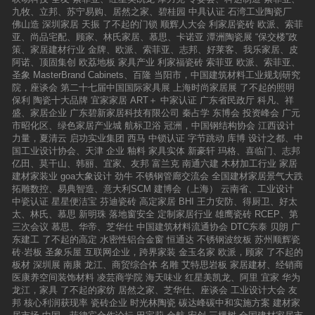
九牧、立邦、苏宁易购、居然之家、碧桂园
中具认证
石湾工业陶瓷厂
佛山造
深圳家居
天振
了不起的门锁
顺辉人大会
利家居瓷砖
欧派、索菲
亚、尚品宅配、顾家、林氏家居、慕思、卡诺亚
潭洲陶瓷展
“保交楼”政
策、家居建材行业
金牌、欧派、索菲亚、志邦、好莱客、我乐家居、皮
阿诺、顶固集创
欧荔地板
家具产业
利家福瓷砖
索菲亚
欧派、索菲亚、
圣象
MasterBrand Cabinets、百隆
当阳市，中国建筑材料工业规划研究
院，座谈会
第二十七届中国国际家具展
上海时尚家居展
了不起的照明
保利
陶瓷十大品牌
宜家家居
ART＋
中家认证
广东省民政厅
科凡、祥
盛、家居企业
广东碧新家居科技有限公司
秦占学
东博会
投资峰会
广元
市昭化区、绿色家居产业城
航标卫浴
冠洲，中国钢结构协会
江西设计
力量，夏清云
启功实业集团
西马
中锁认证
字节跳动
库博
设计之都、中
国工业设计协会、天津
企业
釉料
家具实体
新豪轩
玛格、喜临门、志邦
亿田、莫干山、韩丽、宜家、友邦
富兰克
南通六建
木材加工行业
家居
建材家装业
goa大象设计
劲牛
不锈钢管廊交流会
全国建材家居景气大跌
拓雕数控、易典智造、意大利SCM
建博会（上海）
云南省、工业设计
中瓷认证
星星便洁宝
芬迪瓷砖
高定家居
BHI
王力安防、得厨卫、好太
太、林氏、慕思
新明珠
落地窗安全
定制家居行业
雄鹰瓷砖
RCEP、第
三次会议
慕思、华帝、芝华仕
中国建筑材料流通协会
DTC东泰
贝朗
广
东建工
了不起的高定
水密性铝合金窗
恒通达
不锈钢波纹板
苏州顺辉瓷
砖·岩板
圣象乐屋
互联网企业，跨界家装
金玉名家
欧派，顾家
了不起的
板材
深圳展
南康
龙江、商贸综合体
名雕
艾特思岩板
家居建材、经销商
医康养空间装饰材料
凌芸商学院
海天味业
红星美凯龙、阿里
宜家
华为
龙江，家具
了不起的家纺
居然之家、芝华仕、座谈会
工业设计大会
友
邦
核心利润获现率
瓷砖企业
时光林陶瓷
碳达峰碳中和实施方案
建材家