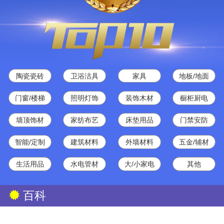
陶瓷瓷砖
卫浴洁具
家具
地板/地面
门窗/楼梯
照明灯饰
装饰木材
橱柜厨电
墙顶饰材
家纺布艺
床垫用品
门禁安防
智能/定制
建筑材料
外墙材料
五金/辅材
生活用品
水电管材
大/小家电
其他
百科