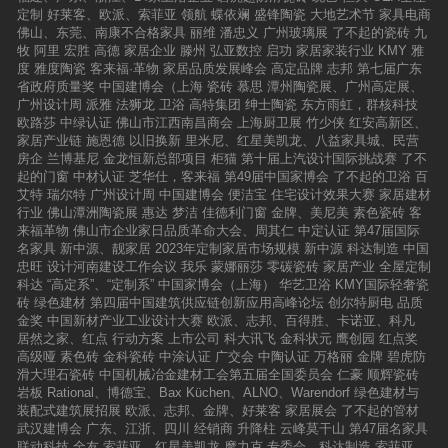
定制
好莱客、欧派、索菲亚
领航
蝶依斓
盛锋陶瓷
大地艺术节
家具电商
佛山、东莞、南康不合格家具
丽维
潘忠义
广州玻璃展
了不起的瓷砖
九
牧
阿里
宏胜
高德
家居企业
滕州
弘亚数控
启功
家居家装行业
KMY
雅
度
雅度陶瓷
客来福·革物
家居品质发展峰会
高定品牌
志邦
第七届广东
省政府质量奖
中国建博会（上海
瓷砖
慕思
潭州陶瓷展、广州高定展、
广州设计周
派雅
法狮龙
卫浴
高特集团
绅士陶瓷
东方雨虹，群核科技
欧路莎
中绿认证
佛山市江西南昌商会
上海厨卫展
竹少侠
红安高新区、
家居产业链
施恩德
以旧换新
里米尼、红星美凯龙、八益家具城、民营
房企
兰博基尼
金龙恒新总部项目
柜猫
第十届上汽设计国际挑战赛
了不
起的门窗
中材认证
芝华仕，客来福
第49届中国家博会
了不起的卫浴
百
艾特
瑞尔特
广州设计周
中国建博会
便洁宝
住宅设计效果大赛
家居建材
行业
佛山潭洲陶瓷展
惠达
梦洁
佳德利门窗
金牌、美尼美
素色瓷砖
客
来福革物
佛山市企业家日品质革命大会、周其仁
中定认证
第47届国际
名家具
新中源、靓家居
2023年定制家居市场规模
新中源
科达制造
中国
忠旺
设计河南建设工作会议
我乐
蒙娜丽莎
零碳瓷砖
家居产业
全屋定制
科达
“高定系”、“定制系”
中国家博会（上海）
华艺卫浴
KMY国际轻奢瓷
砖
绿色建材
第四届中国建筑供应链创新应用高峰论坛
创尔特厨电
品质
金奖
中国新材产业工业设计大赛
欧派、志邦、百得胜、卡诺亚、科凡
居然之家、红点
行动方案
上市公司
科大讯飞
金科状元
鹰创园
红点奖
高级哑
素色砖
金科瓷砖
中涂认证
广交会
中陶认证
万格丽
金牌
碧虎防
滑大理石瓷砖
中国机械冶金建材工会第五届全国委员会
仁豪
顺辉瓷砖
岩板
Rational、博德宝、Bax Küchen、ALNO、Warendorf
绿色建材与
装配式建筑展招展
欧派、志邦、金牌、好莱客
家居展会
了不起的管材
武汉建博会
广东、江浙、四川
经销商
升降柱
云峰莫干山
第47届名家具
联动科技
全友
索菲亚、红星美凯龙
摩力克
专委会、科达制造
索菲亚、