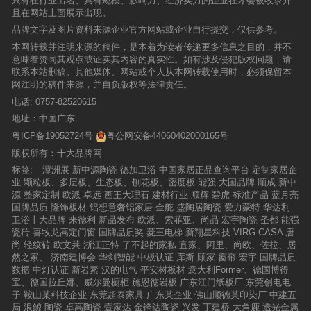
只有在行业出名、具有规模、影响力、经济实力的企业在才会被收录并
且在网站上面展示出现。
品牌文字及图片资料来源企业官方网站或企业自行提交，仅供参考。
本网转载并注明来源的稿件，是本着为读者传递更多信息之目的，并不
意味着赞同其观点或证实其内容的真实性。如有涉及侵犯版权问题，请
联系本站删稿。其他媒体、网站或个人从本网转载使用时，必须保留本
网注明的稿件来源，并自负版权等法律责任。
电话:
0757-82520615
地址：中国广东
粤ICP备19052724号
粤公网安备44060402000165号
版权所有：十大品牌网
标签:
潭洲展
新中源陶瓷
德加卫浴
中国家居正品查询平台
定制家居企
业
颗粒板、多层板、生态板、刨花板、密度板
能强
大国品牌
顺成
新中
源
整家定制
欧派
卓远
画王大理石
建材行业
顺辉
碧虎
标准产品
蓝月亮
国牌品质
隆饰板材
铝想意奢铝家居
金舵
盛陶居陶瓷
爱力蒙特
华达利
卫浴十大品牌
来德利
新品发布
欧派、索菲亚、尚品
宏宇陶瓷
圣都
能强
瓷砖
喜牧龙高定门窗
国牌品质奖
菱王电梯
新翔星科技
VIRG CASA
唐
尚
轻纹砖
欧文莱
浙江正特
了不起的家私
宜家、阿里、尚欧、佐拉、居
然之家、
济南建博会
华剑智能
中板认证
库斯
顾家
窗帘
宏宇
国牌品质
数据
中灯认证
新岩素
汉的电气
平安树板材
意大利Former、德国博得
宝、德国拉丘娜、威尔曼橱柜
施恩德岩板
广东江门纸板厂
东莞创电电
子
鞍山某科技企业
东莞超泰家具
广东某企业
佛山顺德某印染厂
中建五
局
浪鲸
陶瓷
卓高陶瓷
壹家达
金锋达陶瓷
兴发
丁建桥
大角鹿
透光金属