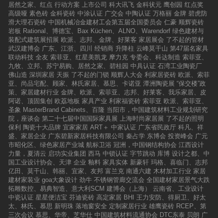
居然之家、红点
行动方案
上市公司
科大讯飞
金科状元
鹰创园
红点奖
高级哑
素色砖
金科瓷砖
中涂认证
广交会
中陶认证
万格丽
金牌
碧虎防
滑大理石瓷砖
中国机械冶金建材工会第五届全国委员会
仁豪
顺辉瓷砖
岩板
Rational、博德宝、Bax Küchen、ALNO、Warendorf
绿色建材与
装配式建筑展招展
欧派、志邦、金牌、好莱客
家居展会
了不起的管材
武汉建博会
广东、江浙、四川
经销商
升降柱
云峰莫干山
第47届名家具
联动科技
全友
索菲亚、红星美凯龙
摩力克
专委会、科达制造
索菲亚、
九牧、立邦、苏宁易购、居然之家、碧桂园
中具认证
石湾工业陶瓷厂
佛山造
深圳家居
天振
了不起的门锁
顺辉人大会
利家居瓷砖
欧派、索菲
亚、尚品宅配、顾家、林氏家居、慕思、卡诺亚
潭洲陶瓷展
“保交楼”政
策、家居建材行业
金牌、欧派、索菲亚、志邦、好莱客、我乐家居、皮
阿诺、顶固集创
欧荔地板
家具产业
利家福瓷砖
索菲亚
欧派、索菲亚、
圣象
MasterBrand Cabinets、百隆
当阳市，中国建筑材料工业规划研究
院，座谈会
第二十七届中国国际家具展
上海时尚家居展
了不起的照明
保利
陶瓷十大品牌
宜家家居
ART＋
中家认证
广东省民政厅
科凡、祥
盛、家居企业
广东碧新家居科技有限公司
秦占学
东博会
投资峰会
广元
市昭化区、绿色家居产业城
航标卫浴
冠洲，中国钢结构协会
江西设计
力量，夏清云
启功实业集团
西马
中锁认证
字节跳动
库博
设计之都、中
国工业设计协会、天津
企业
釉料
家具实体
新豪轩
玛格、喜临门、志邦
亿田、莫干山、韩丽、宜家、友邦
富兰克
南通六建
木材加工行业
家居
建材家装业
goa大象设计
劲牛
不锈钢管廊交流会
全国建材家居景气大跌
拓雕数控、易典智造、意大利SCM
建博会（上海）
云南省、工业设计
中瓷认证
星星便洁宝
芬迪瓷砖
高定家居
BHI
王力安防、得厨卫、好太
太、林氏、慕思
新明珠
落地窗安全
定制家居行业
雄鹰瓷砖
RCEP、第
三次会议
慕思、华帝、芝华仕
中国建筑材料流通协会
DTC东泰
贝朗
广