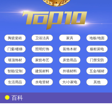
陶瓷瓷砖
卫浴洁具
家具
地板/地面
门窗/楼梯
照明灯饰
装饰木材
橱柜厨电
墙顶饰材
家纺布艺
床垫用品
门禁安防
智能/定制
建筑材料
外墙材料
五金/辅材
生活用品
水电管材
大/小家电
其他
百科