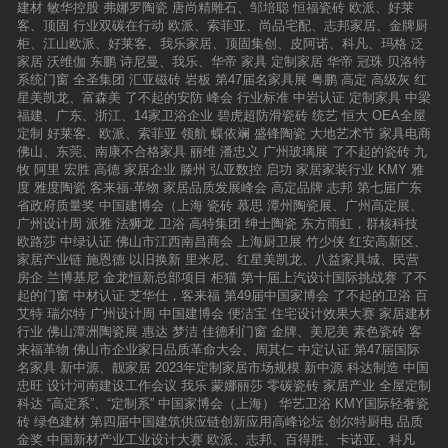
建材
敏华控股
弗娜罗陶瓷
唐尚精雕石、邹培聪
恒福瓷砖
欧派、好莱
客、顶固
行业双碳在行动
欧派、索菲亚、尚品宅配、志邦家居、金牌厨
柜、江山欧派、好莱客、我乐家居、顶固集创、皮阿诺、科凡、玛格
泛
家居
沃维伽
东鹏
诗尼曼、我乐、华帝
家具
定制家居
华帝
冠珠
贝洛特
系统门窗
全圣集团
汇亚磁砖
岩板
第47届名家具展
粤鹏
高定
高级灰
红
星美凯龙、富森美
了不起的安防
峰会
行业标准
中岩认证
定制家具
中梁
福建、广东、浙江、14家卫浴企业
碧虎超防滑瓷砖
统艺
恒大
OEA全屋
定制
好莱客、欧派、索菲亚
领航
蝶依斓
盛锋陶瓷
大地艺术节
家具电商
佛山、东莞、南康不合格家具
丽维
潘忠义
广州玻璃展
了不起的瓷砖
九
牧
阿里
宏胜
高德
家居企业
滕州
弘亚数控
启功
家居家装行业
KMY
雅
度
雅度陶瓷
客来福·革物
家居品质发展峰会
高定品牌
志邦
第七届广东
省政府质量奖
中国建博会（上海
瓷砖
慕思
潭州陶瓷展、广州高定展、
广州设计周
派雅
法狮龙
卫浴
高特集团
绅士陶瓷
东方雨虹，群核科技
欧路莎
中绿认证
佛山市江西南昌商会
上海厨卫展
竹少侠
红安高新区、
家居产业链
施恩德
以旧换新
里米尼、红星美凯龙、八益家具城、民营
房企
兰博基尼
金龙恒新总部项目
柜猫
第十届上汽设计国际挑战赛
了不
起的门窗
中材认证
芝华仕，客来福
第49届中国家博会
了不起的卫浴
百
艾特
瑞尔特
广州设计周
中国建博会
便洁宝
住宅设计效果大赛
家居建材
行业
佛山潭洲陶瓷展
惠达
梦洁
佳德利门窗
金牌、美尼美
素色瓷砖
客
来福革物
佛山市企业家日品质革命大会、周其仁
中定认证
第47届国际
名家具
新中源、靓家居
2023年定制家居市场规模
新中源
科达制造
中国
忠旺
设计河南建设工作会议
我乐
蒙娜丽莎
零碳瓷砖
家居产业
全屋定制
科达
“高定系”、“定制系”
中国家博会（上海）
华艺卫浴
KMY国际轻奢瓷
砖
绿色建材
第四届中国建筑供应链创新应用高峰论坛
创尔特厨电
品质
金奖
中国新材产业工业设计大赛
欧派、志邦、百得胜、卡诺亚、科凡