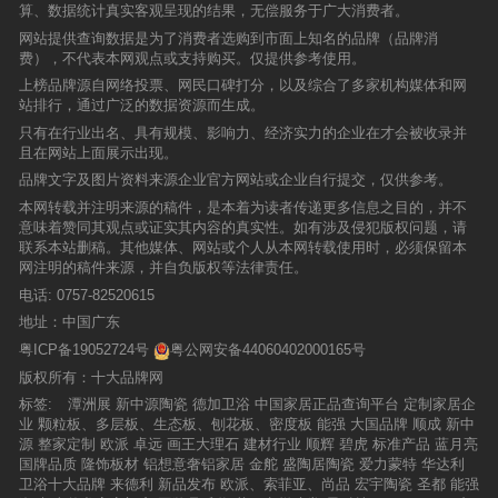
算、数据统计真实客观呈现的结果，无偿服务于广大消费者。
网站提供查询数据是为了消费者选购到市面上知名的品牌（品牌消
费），不代表本网观点或支持购买。仅提供参考使用。
上榜品牌源自网络投票、网民口碑打分，以及综合了多家机构媒体和网
站排行，通过广泛的数据资源而生成。
只有在行业出名、具有规模、影响力、经济实力的企业在才会被收录并
且在网站上面展示出现。
品牌文字及图片资料来源企业官方网站或企业自行提交，仅供参考。
本网转载并注明来源的稿件，是本着为读者传递更多信息之目的，并不
意味着赞同其观点或证实其内容的真实性。如有涉及侵犯版权问题，请
联系本站删稿。其他媒体、网站或个人从本网转载使用时，必须保留本
网注明的稿件来源，并自负版权等法律责任。
电话:
0757-82520615
地址：中国广东
粤ICP备19052724号
粤公网安备44060402000165号
版权所有：十大品牌网
标签:
潭洲展
新中源陶瓷
德加卫浴
中国家居正品查询平台
定制家居企
业
颗粒板、多层板、生态板、刨花板、密度板
能强
大国品牌
顺成
新中
源
整家定制
欧派
卓远
画王大理石
建材行业
顺辉
碧虎
标准产品
蓝月亮
国牌品质
隆饰板材
铝想意奢铝家居
金舵
盛陶居陶瓷
爱力蒙特
华达利
卫浴十大品牌
来德利
新品发布
欧派、索菲亚、尚品
宏宇陶瓷
圣都
能强