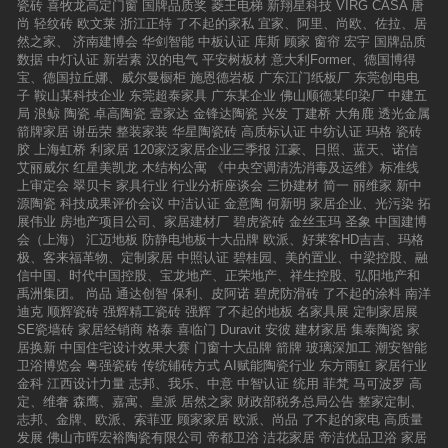
瓷砖
喜牧龙高定门窗
国牌品质奖
菱王电梯
新翔星科技
VIRG CASA
唐
尚
轻纹砖
欧文莱
浙江正特
了不起的家私
宜家、阿里、尚欧、佐拉、居
然之家、
济南建博会
华剑智能
中板认证
库斯
顾家
窗帘
宏宇
国牌品质
数据
中灯认证
新岩素
汉的电气
平安树板材
意大利Former、德国博得
宝、德国拉丘娜、威尔曼橱柜
施恩德岩板
广东江门纸板厂
东莞创电电
子
鞍山某科技企业
东莞超泰家具
广东某企业
佛山顺德某印染厂
中建五
局
浪鲸
陶瓷
卓高陶瓷
壹家达
金锋达陶瓷
兴发
丁建桥
大角鹿
透光金属
箭牌家居
谢岳荣
整装家装
华星陶瓷砖
高质标认证
中纺认证
玛格
瓷砖
胶
上海虹桥
利家居
120家泛家居企业三季报
江豪、日照、蓝天、诺信
艾丽威尔
红星美凯龙
木结构公寓
《中央空调清洗消毒及运维》标准线
上审定会
翠贝卡
家具行业
行业分析座谈会
三协建材
简一
丽维家
新中
源陶瓷
科技成果评价会议
中洁认证
金意陶
何新明
家居企业、光污染
拓
展伟业
房地产项目公司、家居建材厂
碧虎瓷砖
金丝玉玛
圣象
中国建博
会（上海）
汇迈地板
防静电地板十大品牌
欧派、好莱客HD吉吉、玛格
极、客来福革物、定制家居
中照认证
碧桂园、美的置业、中梁控股、融
信中国、时代中国控股、宝龙地产、正荣地产、祥生控股、弘阳地产和
禹洲集团。
尚品
通达创智
保利、皮阿诺
碧虎防滑砖
了不起的涂料
南洋
迪克
顺辉瓷砖
强辉精工瓷砖
强辉
了不起的地板
名家具展
定制家居展
SE瓷墙砖
家居经销商
格泰
喜临门
Duravit
安彼
建材家居
集泰陶瓷
家
居换新
中国住宅设计效果大赛
门窗十大品牌
箭牌
玻璃深加工
潮安智能
卫浴博览会
粤强瓷砖
传统铺砖方式
AI赋能陶瓷行业
东方雨虹
家居行业
金科
江西设计力量
志邦、我乐、中意
中智认证
统用
菲梵
马可波罗
高
定、维奢
森鹰、嘉寓、皇派
居然之家
财政部税务总局公告
整家定制、
志邦、金牌、欧派、索菲亚
顾家家居
欧派、尚品
了不起的家电
高质量
发展
佛山市晖宏裕陶瓷有限公司
帝都卫浴
洁花家居
帝洁优品卫浴
家居