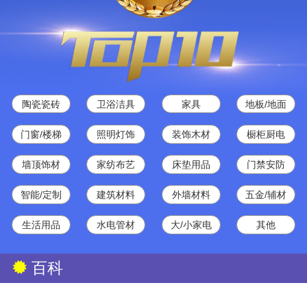
陶瓷瓷砖
卫浴洁具
家具
地板/地面
门窗/楼梯
照明灯饰
装饰木材
橱柜厨电
墙顶饰材
家纺布艺
床垫用品
门禁安防
智能/定制
建筑材料
外墙材料
五金/辅材
生活用品
水电管材
大/小家电
其他
百科