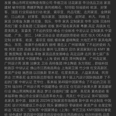
发展
佛山市晖宏裕陶瓷有限公司
帝都卫浴
洁花家居
帝洁优品卫浴
家居
建材
敏华控股
弗娜罗陶瓷
唐尚精雕石、邹培聪
恒福瓷砖
欧派、好莱
客、顶固
行业双碳在行动
欧派、索菲亚、尚品宅配、志邦家居、金牌厨
柜、江山欧派、好莱客、我乐家居、顶固集创、皮阿诺、科凡、玛格
泛
家居
沃维伽
东鹏
诗尼曼、我乐、华帝
家具
定制家居
华帝
冠珠
贝洛特
系统门窗
全圣集团
汇亚磁砖
岩板
第47届名家具展
粤鹏
高定
高级灰
红
星美凯龙、富森美
了不起的安防
峰会
行业标准
中岩认证
定制家具
中梁
福建、广东、浙江、14家卫浴企业
碧虎超防滑瓷砖
统艺
恒大
OEA全屋
定制
好莱客、欧派、索菲亚
领航
蝶依斓
盛锋陶瓷
大地艺术节
家具电商
佛山、东莞、南康不合格家具
丽维
潘忠义
广州玻璃展
了不起的瓷砖
九
牧
阿里
宏胜
高德
家居企业
滕州
弘亚数控
启功
家居家装行业
KMY
雅
度
雅度陶瓷
客来福·革物
家居品质发展峰会
高定品牌
志邦
第七届广东
省政府质量奖
中国建博会（上海
瓷砖
慕思
潭州陶瓷展、广州高定展、
广州设计周
派雅
法狮龙
卫浴
高特集团
绅士陶瓷
东方雨虹，群核科技
欧路莎
中绿认证
佛山市江西南昌商会
上海厨卫展
竹少侠
红安高新区、
家居产业链
施恩德
以旧换新
里米尼、红星美凯龙、八益家具城、民营
房企
兰博基尼
金龙恒新总部项目
柜猫
第十届上汽设计国际挑战赛
了不
起的门窗
中材认证
芝华仕，客来福
第49届中国家博会
了不起的卫浴
百
艾特
瑞尔特
广州设计周
中国建博会
便洁宝
住宅设计效果大赛
家居建材
行业
佛山潭洲陶瓷展
惠达
梦洁
佳德利门窗
金牌、美尼美
素色瓷砖
客
来福革物
佛山市企业家日品质革命大会、周其仁
中定认证
第47届国际
名家具
新中源、靓家居
2023年定制家居市场规模
新中源
科达制造
中国
忠旺
设计河南建设工作会议
我乐
蒙娜丽莎
零碳瓷砖
家居产业
全屋定制
科达
“高定系”、“定制系”
中国家博会（上海）
华艺卫浴
KMY国际轻奢瓷
砖
绿色建材
第四届中国建筑供应链创新应用高峰论坛
创尔特厨电
品质