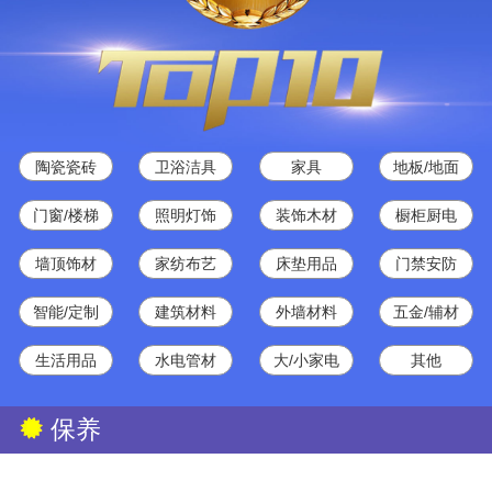
陶瓷瓷砖
卫浴洁具
家具
地板/地面
门窗/楼梯
照明灯饰
装饰木材
橱柜厨电
墙顶饰材
家纺布艺
床垫用品
门禁安防
智能/定制
建筑材料
外墙材料
五金/辅材
生活用品
水电管材
大/小家电
其他
保养