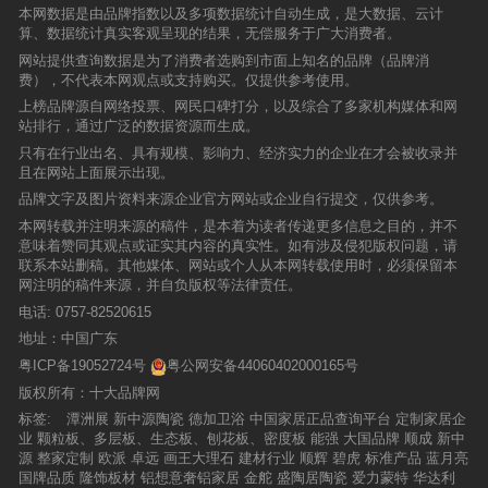
本网数据是由品牌指数以及多项数据统计自动生成，是大数据、云计
算、数据统计真实客观呈现的结果，无偿服务于广大消费者。
网站提供查询数据是为了消费者选购到市面上知名的品牌（品牌消
费），不代表本网观点或支持购买。仅提供参考使用。
上榜品牌源自网络投票、网民口碑打分，以及综合了多家机构媒体和网
站排行，通过广泛的数据资源而生成。
只有在行业出名、具有规模、影响力、经济实力的企业在才会被收录并
且在网站上面展示出现。
品牌文字及图片资料来源企业官方网站或企业自行提交，仅供参考。
本网转载并注明来源的稿件，是本着为读者传递更多信息之目的，并不
意味着赞同其观点或证实其内容的真实性。如有涉及侵犯版权问题，请
联系本站删稿。其他媒体、网站或个人从本网转载使用时，必须保留本
网注明的稿件来源，并自负版权等法律责任。
电话:
0757-82520615
地址：中国广东
粤ICP备19052724号
粤公网安备44060402000165号
版权所有：十大品牌网
标签:
潭洲展
新中源陶瓷
德加卫浴
中国家居正品查询平台
定制家居企
业
颗粒板、多层板、生态板、刨花板、密度板
能强
大国品牌
顺成
新中
源
整家定制
欧派
卓远
画王大理石
建材行业
顺辉
碧虎
标准产品
蓝月亮
国牌品质
隆饰板材
铝想意奢铝家居
金舵
盛陶居陶瓷
爱力蒙特
华达利