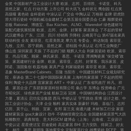
金奖
中国新材产业工业设计大赛
欧派、志邦、百得胜、卡诺亚、科凡
居然之家、红点
行动方案
上市公司
科大讯飞
金科状元
鹰创园
红点奖
高级哑
素色砖
金科瓷砖
中涂认证
广交会
中陶认证
万格丽
金牌
碧虎防
滑大理石瓷砖
中国机械冶金建材工会第五届全国委员会
仁豪
顺辉瓷砖
岩板
Rational、博德宝、Bax Küchen、ALNO、Warendorf
绿色建材与
装配式建筑展招展
欧派、志邦、金牌、好莱客
家居展会
了不起的管材
武汉建博会
广东、江浙、四川
经销商
升降柱
云峰莫干山
第47届名家具
联动科技
全友
索菲亚、红星美凯龙
摩力克
专委会、科达制造
索菲亚、
九牧、立邦、苏宁易购、居然之家、碧桂园
中具认证
石湾工业陶瓷厂
佛山造
深圳家居
天振
了不起的门锁
顺辉人大会
利家居瓷砖
欧派、索菲
亚、尚品宅配、顾家、林氏家居、慕思、卡诺亚
潭洲陶瓷展
“保交楼”政
策、家居建材行业
金牌、欧派、索菲亚、志邦、好莱客、我乐家居、皮
阿诺、顶固集创
欧荔地板
家具产业
利家福瓷砖
索菲亚
欧派、索菲亚、
圣象
MasterBrand Cabinets、百隆
当阳市，中国建筑材料工业规划研究
院，座谈会
第二十七届中国国际家具展
上海时尚家居展
了不起的照明
保利
陶瓷十大品牌
宜家家居
ART＋
中家认证
广东省民政厅
科凡、祥
盛、家居企业
广东碧新家居科技有限公司
秦占学
东博会
投资峰会
广元
市昭化区、绿色家居产业城
航标卫浴
冠洲，中国钢结构协会
江西设计
力量，夏清云
启功实业集团
西马
中锁认证
字节跳动
库博
设计之都、中
国工业设计协会、天津
企业
釉料
家具实体
新豪轩
玛格、喜临门、志邦
亿田、莫干山、韩丽、宜家、友邦
富兰克
南通六建
木材加工行业
家居
建材家装业
goa大象设计
劲牛
不锈钢管廊交流会
全国建材家居景气大跌
拓雕数控、易典智造、意大利SCM
建博会（上海）
云南省、工业设计
中瓷认证
星星便洁宝
芬迪瓷砖
高定家居
BHI
王力安防、得厨卫、好太
太、林氏、慕思
新明珠
落地窗安全
定制家居行业
雄鹰瓷砖
RCEP、第