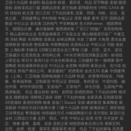
卫浴十大品牌
来德利
新品发布
欧派、索菲亚、尚品
宏宇陶瓷
圣都
能强
瓷砖
喜牧龙高定门窗
国牌品质奖
菱王电梯
新翔星科技
VIRG CASA
唐
尚
轻纹砖
欧文莱
浙江正特
了不起的家私
宜家、阿里、尚欧、佐拉、居
然之家、
济南建博会
华剑智能
中板认证
库斯
顾家
窗帘
宏宇
国牌品质
数据
中灯认证
新岩素
汉的电气
平安树板材
意大利Former、德国博得
宝、德国拉丘娜、威尔曼橱柜
施恩德岩板
广东江门纸板厂
东莞创电电
子
鞍山某科技企业
东莞超泰家具
广东某企业
佛山顺德某印染厂
中建五
局
浪鲸
陶瓷
卓高陶瓷
壹家达
金锋达陶瓷
兴发
丁建桥
大角鹿
透光金属
箭牌家居
谢岳荣
整装家装
华星陶瓷砖
高质标认证
中纺认证
玛格
瓷砖
胶
上海虹桥
利家居
120家泛家居企业三季报
江豪、日照、蓝天、诺信
艾丽威尔
红星美凯龙
木结构公寓
《中央空调清洗消毒及运维》标准线
上审定会
翠贝卡
家具行业
行业分析座谈会
三协建材
简一
丽维家
新中
源陶瓷
科技成果评价会议
中洁认证
金意陶
何新明
家居企业、光污染
拓
展伟业
房地产项目公司、家居建材厂
碧虎瓷砖
金丝玉玛
圣象
中国建博
会（上海）
汇迈地板
防静电地板十大品牌
欧派、好莱客HD吉吉、玛格
极、客来福革物、定制家居
中照认证
碧桂园、美的置业、中梁控股、融
信中国、时代中国控股、宝龙地产、正荣地产、祥生控股、弘阳地产和
禹洲集团。
尚品
通达创智
保利、皮阿诺
碧虎防滑砖
了不起的涂料
南洋
迪克
顺辉瓷砖
强辉精工瓷砖
强辉
了不起的地板
名家具展
定制家居展
SE瓷墙砖
家居经销商
格泰
喜临门
Duravit
安彼
建材家居
集泰陶瓷
家
居换新
中国住宅设计效果大赛
门窗十大品牌
箭牌
玻璃深加工
潮安智能
卫浴博览会
粤强瓷砖
传统铺砖方式
AI赋能陶瓷行业
东方雨虹
家居行业
金科
江西设计力量
志邦、我乐、中意
中智认证
统用
菲梵
马可波罗
高
定、维奢
森鹰、嘉寓、皇派
居然之家
财政部税务总局公告
整家定制、
志邦、金牌、欧派、索菲亚
顾家家居
欧派、尚品
了不起的家电
高质量