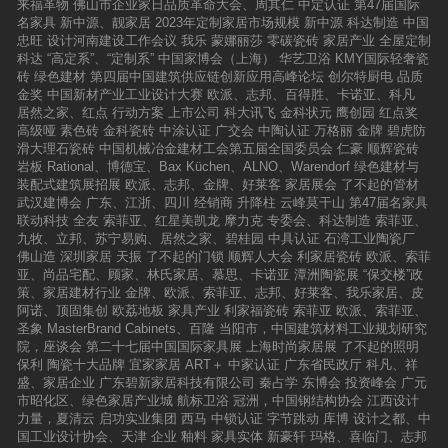
来福革物
佛山市企业家日品质革命大会、周其仁
中定认证
第47届国际
名家具
新中源、靓家居
2023年定制家居市场规模
新中源
科达制造
中国
忠旺
设计河南建设工作会议
我乐
蒙娜丽莎
零碳瓷砖
家居产业
全屋定制
科达
“高定系”、“定制系”
中国家博会（上海）
华艺卫浴
KMY国际轻奢瓷
砖
绿色建材
第四届中国建筑供应链创新应用高峰论坛
创尔特厨电
品质
金奖
中国新材产业工业设计大赛
欧派、志邦、百得胜、卡诺亚、科凡
居然之家、红点
行动方案
上市公司
科大讯飞
金科状元
鹰创园
红点奖
高级哑
素色砖
金科瓷砖
中涂认证
广交会
中陶认证
万格丽
金牌
碧虎防
滑大理石瓷砖
中国机械冶金建材工会第五届全国委员会
仁豪
顺辉瓷砖
岩板
Rational、博德宝、Bax Küchen、ALNO、Warendorf
绿色建材与
装配式建筑展招展
欧派、志邦、金牌、好莱客
家居展会
了不起的管材
武汉建博会
广东、江浙、四川
经销商
升降柱
云峰莫干山
第47届名家具
联动科技
全友
索菲亚、红星美凯龙
摩力克
专委会、科达制造
索菲亚、
九牧、立邦、苏宁易购、居然之家、碧桂园
中具认证
石湾工业陶瓷厂
佛山造
深圳家居
天振
了不起的门锁
顺辉人大会
利家居瓷砖
欧派、索菲
亚、尚品宅配、顾家、林氏家居、慕思、卡诺亚
潭洲陶瓷展
“保交楼”政
策、家居建材行业
金牌、欧派、索菲亚、志邦、好莱客、我乐家居、皮
阿诺、顶固集创
欧荔地板
家具产业
利家福瓷砖
索菲亚
欧派、索菲亚、
圣象
MasterBrand Cabinets、百隆
当阳市，中国建筑材料工业规划研究
院，座谈会
第二十七届中国国际家具展
上海时尚家居展
了不起的照明
保利
陶瓷十大品牌
宜家家居
ART＋
中家认证
广东省民政厅
科凡、祥
盛、家居企业
广东碧新家居科技有限公司
秦占学
东博会
投资峰会
广元
市昭化区、绿色家居产业城
航标卫浴
冠洲，中国钢结构协会
江西设计
力量，夏清云
启功实业集团
西马
中锁认证
字节跳动
库博
设计之都、中
国工业设计协会、天津
企业
釉料
家具实体
新豪轩
玛格、喜临门、志邦