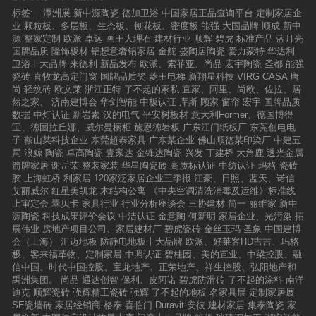
标签:
潭洲展
新中源陶瓷
德加卫浴
中国家居正品查询平台
定制家居企
业
颗粒板、多层板、生态板、刨花板、密度板
能强
大国品牌
顺成
新中
源
整家定制
欧派
卓远
画王大理石
建材行业
顺辉
碧虎
标准产品
蓝月亮
国牌品质
隆饰板材
铝想意奢铝家居
金舵
盛陶居陶瓷
爱力蒙特
华达利
卫浴十大品牌
来德利
新品发布
欧派、索菲亚、尚品
宏宇陶瓷
圣都
能强
瓷砖
喜牧龙高定门窗
国牌品质奖
菱王电梯
新翔星科技
VIRG CASA
唐
尚
轻纹砖
欧文莱
浙江正特
了不起的家私
宜家、阿里、尚欧、佐拉、居
然之家、
济南建博会
华剑智能
中板认证
库斯
顾家
窗帘
宏宇
国牌品质
数据
中灯认证
新岩素
汉的电气
平安树板材
意大利Former、德国博得
宝、德国拉丘娜、威尔曼橱柜
施恩德岩板
广东江门纸板厂
东莞创电电
子
鞍山某科技企业
东莞超泰家具
广东某企业
佛山顺德某印染厂
中建五
局
浪鲸
陶瓷
卓高陶瓷
壹家达
金锋达陶瓷
兴发
丁建桥
大角鹿
透光金属
箭牌家居
谢岳荣
整装家装
华星陶瓷砖
高质标认证
中纺认证
玛格
瓷砖
胶
上海虹桥
利家居
120家泛家居企业三季报
江豪、日照、蓝天、诺信
艾丽威尔
红星美凯龙
木结构公寓
《中央空调清洗消毒及运维》标准线
上审定会
翠贝卡
家具行业
行业分析座谈会
三协建材
简一
丽维家
新中
源陶瓷
科技成果评价会议
中洁认证
金意陶
何新明
家居企业、光污染
拓
展伟业
房地产项目公司、家居建材厂
碧虎瓷砖
金丝玉玛
圣象
中国建博
会（上海）
汇迈地板
防静电地板十大品牌
欧派、好莱客HD吉吉、玛格
极、客来福革物、定制家居
中照认证
碧桂园、美的置业、中梁控股、融
信中国、时代中国控股、宝龙地产、正荣地产、祥生控股、弘阳地产和
禹洲集团。
尚品
通达创智
保利、皮阿诺
碧虎防滑砖
了不起的涂料
南洋
迪克
顺辉瓷砖
强辉精工瓷砖
强辉
了不起的地板
名家具展
定制家居展
SE瓷墙砖
家居经销商
格泰
喜临门
Duravit
安彼
建材家居
集泰陶瓷
家