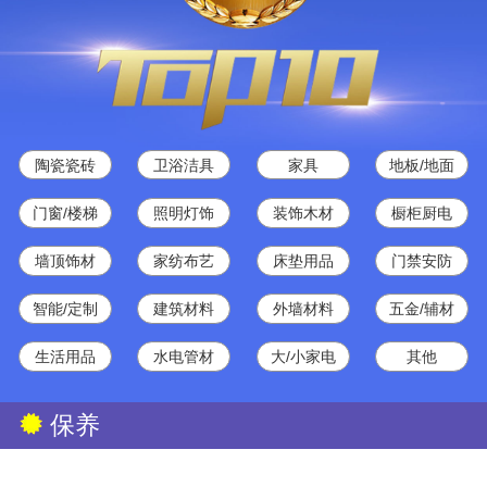
陶瓷瓷砖
卫浴洁具
家具
地板/地面
门窗/楼梯
照明灯饰
装饰木材
橱柜厨电
墙顶饰材
家纺布艺
床垫用品
门禁安防
智能/定制
建筑材料
外墙材料
五金/辅材
生活用品
水电管材
大/小家电
其他
保养