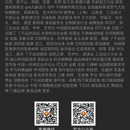
亿田、莫干山、韩丽、宜家、友邦
富兰克
南通六建
木材加工行业
家居
建材家装业
goa大象设计
劲牛
不锈钢管廊交流会
全国建材家居景气大跌
拓雕数控、易典智造、意大利SCM
建博会（上海）
云南省、工业设计
中瓷认证
星星便洁宝
芬迪瓷砖
高定家居
BHI
王力安防、得厨卫、好太
太、林氏、慕思
新明珠
落地窗安全
定制家居行业
雄鹰瓷砖
RCEP、第
三次会议
慕思、华帝、芝华仕
中国建筑材料流通协会
DTC东泰
贝朗
广
东建工
了不起的高定
水密性铝合金窗
恒通达
不锈钢波纹板
苏州顺辉瓷
砖·岩板
圣象乐屋
互联网企业，跨界家装
金玉名家
欧派，顾家
了不起的
板材
深圳展
南康
龙江、商贸综合体
名雕
艾特思岩板
家居建材、经销商
医康养空间装饰材料
凌芸商学院
海天味业
红星美凯龙、阿里
宜家
华为
龙江，家具
了不起的家纺
居然之家、芝华仕、座谈会
工业设计大会
友
邦
核心利润获现率
瓷砖企业
时光林陶瓷
碳达峰碳中和实施方案
建材家
居市场
中国—菲律宾合作论坛
巴宝莉
金航
宏创
三棵树
全国建材家居市
场
罗马利奥磁砖
华润置地
唐勇
劲牛超抗污瓷砖
财政部、住建部
富森美
客来福
整装行业
家具类零售业
三峰
箭牌、艾依格
亨达
第51届中国家
博会
强辉瓷砖
了不起的建材
新中源，圣都
线下家居卖场
第23届成都家
具展
中浴认证
中迅
中国陶瓷总部
铝想意奢
下沉式
家装新生态
陶瓷品
牌
门窗品牌
家居品牌
更多...
客服微信
官方公众号