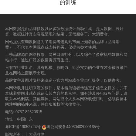
的训练
本网数据是由品牌指数以及多项数据统计自动生成，是大数据、云计
算、数据统计真实客观呈现的结果，无偿服务于广大消费者。
网站提供查询数据是为了消费者选购到市面上知名的品牌（品牌消
费），不代表本网观点或支持购买。仅提供参考使用。
上榜品牌源自网络投票、网民口碑打分，以及综合了多家机构媒体和网
站排行，通过广泛的数据资源而生成。
只有在行业出名、具有规模、影响力、经济实力的企业在才会被收录并
且在网站上面展示出现。
品牌文字及图片资料来源企业官方网站或企业自行提交，仅供参考。
本网转载并注明来源的稿件，是本着为读者传递更多信息之目的，并不
意味着赞同其观点或证实其内容的真实性。如有涉及侵犯版权问题，请
联系本站删稿。其他媒体、网站或个人从本网转载使用时，必须保留本
网注明的稿件来源，并自负版权等法律责任。
电话:
0757-82520615
地址：中国广东
粤ICP备19052724号
粤公网安备44060402000165号
版权所有：十大品牌网