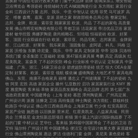
居换新
中国住宅设计效果大赛
门窗十大品牌
箭牌
玻璃深加工
潮安智能
卫浴博览会
粤强瓷砖
传统铺砖方式
AI赋能陶瓷行业
东方雨虹
家居行业
金科
江西设计力量
志邦、我乐、中意
中智认证
统用
菲梵
马可波罗
高
定、维奢
森鹰、嘉寓、皇派
居然之家
财政部税务总局公告
整家定制、
志邦、金牌、欧派、索菲亚
顾家家居
欧派、尚品
了不起的家电
高质量
发展
佛山市晖宏裕陶瓷有限公司
帝都卫浴
洁花家居
帝洁优品卫浴
家居
建材
敏华控股
弗娜罗陶瓷
唐尚精雕石、邹培聪
恒福瓷砖
欧派、好莱
客、顶固
行业双碳在行动
欧派、索菲亚、尚品宅配、志邦家居、金牌厨
柜、江山欧派、好莱客、我乐家居、顶固集创、皮阿诺、科凡、玛格
泛
家居
沃维伽
东鹏
诗尼曼、我乐、华帝
家具
定制家居
华帝
冠珠
贝洛特
系统门窗
全圣集团
汇亚磁砖
岩板
第47届名家具展
粤鹏
高定
高级灰
红
星美凯龙、富森美
了不起的安防
峰会
行业标准
中岩认证
定制家具
中梁
福建、广东、浙江、14家卫浴企业
碧虎超防滑瓷砖
统艺
恒大
OEA全屋
定制
好莱客、欧派、索菲亚
领航
蝶依斓
盛锋陶瓷
大地艺术节
家具电商
佛山、东莞、南康不合格家具
丽维
潘忠义
广州玻璃展
了不起的瓷砖
九
牧
阿里
宏胜
高德
家居企业
滕州
弘亚数控
启功
家居家装行业
KMY
雅
度
雅度陶瓷
客来福·革物
家居品质发展峰会
高定品牌
志邦
第七届广东
省政府质量奖
中国建博会（上海
瓷砖
慕思
潭州陶瓷展、广州高定展、
广州设计周
派雅
法狮龙
卫浴
高特集团
绅士陶瓷
东方雨虹，群核科技
欧路莎
中绿认证
佛山市江西南昌商会
上海厨卫展
竹少侠
红安高新区、
家居产业链
施恩德
以旧换新
里米尼、红星美凯龙、八益家具城、民营
房企
兰博基尼
金龙恒新总部项目
柜猫
第十届上汽设计国际挑战赛
了不
起的门窗
中材认证
芝华仕，客来福
第49届中国家博会
了不起的卫浴
百
艾特
瑞尔特
广州设计周
中国建博会
便洁宝
住宅设计效果大赛
家居建材
行业
佛山潭洲陶瓷展
惠达
梦洁
佳德利门窗
金牌、美尼美
素色瓷砖
客