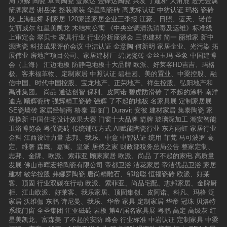
局
浪鲸
陶瓷
卓高陶瓷
壹家达
金锋达陶瓷
兴发
丁建桥
大角鹿
透光金属
箭牌家居
谢岳荣
整装家装
华星陶瓷砖
高质标认证
中纺认证
玛格
瓷砖
胶
上海虹桥
利家居
120家泛家居企业三季报
江豪、日照、蓝天、诺信
艾丽威尔
红星美凯龙
木结构公寓
《中央空调清洗消毒及运维》标准线
上审定会
翠贝卡
家具行业
行业分析座谈会
三协建材
简一
丽维家
新中
源陶瓷
科技成果评价会议
中洁认证
金意陶
何新明
家居企业、光污染
拓
展伟业
房地产项目公司、家居建材厂
碧虎瓷砖
金丝玉玛
圣象
中国建博
会（上海）
汇迈地板
防静电地板十大品牌
欧派、好莱客HD吉吉、玛格
极、客来福革物、定制家居
中照认证
碧桂园、美的置业、中梁控股、融
信中国、时代中国控股、宝龙地产、正荣地产、祥生控股、弘阳地产和
禹洲集团。
尚品
通达创智
保利、皮阿诺
碧虎防滑砖
了不起的涂料
南洋
迪克
顺辉瓷砖
强辉精工瓷砖
强辉
了不起的地板
名家具展
定制家居展
SE瓷墙砖
家居经销商
格泰
喜临门
Duravit
安彼
建材家居
集泰陶瓷
家
居换新
中国住宅设计效果大赛
门窗十大品牌
箭牌
玻璃深加工
潮安智能
卫浴博览会
粤强瓷砖
传统铺砖方式
AI赋能陶瓷行业
东方雨虹
家居行业
金科
江西设计力量
志邦、我乐、中意
中智认证
统用
菲梵
马可波罗
高
定、维奢
森鹰、嘉寓、皇派
居然之家
财政部税务总局公告
整家定制、
志邦、金牌、欧派、索菲亚
顾家家居
欧派、尚品
了不起的家电
高质量
发展
佛山市晖宏裕陶瓷有限公司
帝都卫浴
洁花家居
帝洁优品卫浴
家居
建材
敏华控股
弗娜罗陶瓷
唐尚精雕石、邹培聪
恒福瓷砖
欧派、好莱
客、顶固
行业双碳在行动
欧派、索菲亚、尚品宅配、志邦家居、金牌厨
柜、江山欧派、好莱客、我乐家居、顶固集创、皮阿诺、科凡、玛格
泛
家居
沃维伽
东鹏
诗尼曼、我乐、华帝
家具
定制家居
华帝
冠珠
贝洛特
系统门窗
全圣集团
汇亚磁砖
岩板
第47届名家具展
粤鹏
高定
高级灰
红
星美凯龙、富森美
了不起的安防
峰会
行业标准
中岩认证
定制家具
中梁