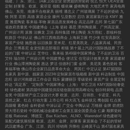
福建、广东、浙江、14家卫浴企业
碧虎超防滑瓷砖
统艺
恒大
OEA全屋
定制
好莱客、欧派、索菲亚
领航
蝶依斓
盛锋陶瓷
大地艺术节
家具电商
佛山、东莞、南康不合格家具
丽维
潘忠义
广州玻璃展
了不起的瓷砖
九
牧
阿里
宏胜
高德
家居企业
滕州
弘亚数控
启功
家居家装行业
KMY
雅
度
雅度陶瓷
客来福·革物
家居品质发展峰会
高定品牌
志邦
第七届广东
省政府质量奖
中国建博会（上海
瓷砖
慕思
潭州陶瓷展、广州高定展、
广州设计周
派雅
法狮龙
卫浴
高特集团
绅士陶瓷
东方雨虹，群核科技
欧路莎
中绿认证
佛山市江西南昌商会
上海厨卫展
竹少侠
红安高新区、
家居产业链
施恩德
以旧换新
里米尼、红星美凯龙、八益家具城、民营
房企
兰博基尼
金龙恒新总部项目
柜猫
第十届上汽设计国际挑战赛
了不
起的门窗
中材认证
芝华仕，客来福
第49届中国家博会
了不起的卫浴
百
艾特
瑞尔特
广州设计周
中国建博会
便洁宝
住宅设计效果大赛
家居建材
行业
佛山潭洲陶瓷展
惠达
梦洁
佳德利门窗
金牌、美尼美
素色瓷砖
客
来福革物
佛山市企业家日品质革命大会、周其仁
中定认证
第47届国际
名家具
新中源、靓家居
2023年定制家居市场规模
新中源
科达制造
中国
忠旺
设计河南建设工作会议
我乐
蒙娜丽莎
零碳瓷砖
家居产业
全屋定制
科达
“高定系”、“定制系”
中国家博会（上海）
华艺卫浴
KMY国际轻奢瓷
砖
绿色建材
第四届中国建筑供应链创新应用高峰论坛
创尔特厨电
品质
金奖
中国新材产业工业设计大赛
欧派、志邦、百得胜、卡诺亚、科凡
居然之家、红点
行动方案
上市公司
科大讯飞
金科状元
鹰创园
红点奖
高级哑
素色砖
金科瓷砖
中涂认证
广交会
中陶认证
万格丽
金牌
碧虎防
滑大理石瓷砖
中国机械冶金建材工会第五届全国委员会
仁豪
顺辉瓷砖
岩板
Rational、博德宝、Bax Küchen、ALNO、Warendorf
绿色建材与
装配式建筑展招展
欧派、志邦、金牌、好莱客
家居展会
了不起的管材
武汉建博会
广东、江浙、四川
经销商
升降柱
云峰莫干山
第47届名家具