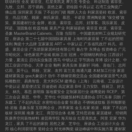
联动科技
全友
索菲亚、红星美凯龙
摩力克
专委会、科达制造
索菲亚、
九牧、立邦、苏宁易购、居然之家、碧桂园
中具认证
石湾工业陶瓷厂
佛山造
深圳家居
天振
了不起的门锁
顺辉人大会
利家居瓷砖
欧派、索菲
亚、尚品宅配、顾家、林氏家居、慕思、卡诺亚
潭洲陶瓷展
“保交楼”政
策、家居建材行业
金牌、欧派、索菲亚、志邦、好莱客、我乐家居、皮
阿诺、顶固集创
欧荔地板
家具产业
利家福瓷砖
索菲亚
欧派、索菲亚、
圣象
MasterBrand Cabinets、百隆
当阳市，中国建筑材料工业规划研究
院，座谈会
第二十七届中国国际家具展
上海时尚家居展
了不起的照明
保利
陶瓷十大品牌
宜家家居
ART＋
中家认证
广东省民政厅
科凡、祥
盛、家居企业
广东碧新家居科技有限公司
秦占学
东博会
投资峰会
广元
市昭化区、绿色家居产业城
航标卫浴
冠洲，中国钢结构协会
江西设计
力量，夏清云
启功实业集团
西马
中锁认证
字节跳动
库博
设计之都、中
国工业设计协会、天津
企业
釉料
家具实体
新豪轩
玛格、喜临门、志邦
亿田、莫干山、韩丽、宜家、友邦
富兰克
南通六建
木材加工行业
家居
建材家装业
goa大象设计
劲牛
不锈钢管廊交流会
全国建材家居景气大跌
拓雕数控、易典智造、意大利SCM
建博会（上海）
云南省、工业设计
中瓷认证
星星便洁宝
芬迪瓷砖
高定家居
BHI
王力安防、得厨卫、好太
太、林氏、慕思
新明珠
落地窗安全
定制家居行业
雄鹰瓷砖
RCEP、第
三次会议
慕思、华帝、芝华仕
中国建筑材料流通协会
DTC东泰
贝朗
广
东建工
了不起的高定
水密性铝合金窗
恒通达
不锈钢波纹板
苏州顺辉瓷
砖·岩板
圣象乐屋
互联网企业，跨界家装
金玉名家
欧派，顾家
了不起的
板材
深圳展
南康
龙江、商贸综合体
名雕
艾特思岩板
家居建材、经销商
医康养空间装饰材料
凌芸商学院
海天味业
红星美凯龙、阿里
宜家
华为
龙江，家具
了不起的家纺
居然之家、芝华仕、座谈会
工业设计大会
友
邦
核心利润获现率
瓷砖企业
时光林陶瓷
碳达峰碳中和实施方案
建材家