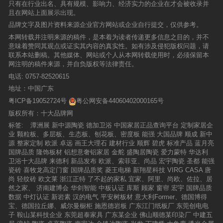
只有在行业出名、具有规模、影响力、经济实力的企业在才会被收录并
且在网站上面展示出现。
品牌文字及图片资料来源企业官方网站或企业自行提交，仅供参考。
本网转载并注明来源的稿件，是本着为读者传递更多信息之目的，并不
意味着赞同其观点或证实其内容的真实性。如有涉及侵犯版权问题，请
联系本站删稿。其他媒体、网站或个人从本网转载使用时，必须保留本
网注明的稿件来源，并自负版权等法律责任。
电话:
0757-82520615
地址：中国广东
粤ICP备19052724号
粤公网安备44060402000165号
版权所有：十大品牌网
标签:
潭洲展
新中源陶瓷
德加卫浴
中国家居正品查询平台
定制家居企
业
颗粒板、多层板、生态板、刨花板、密度板
能强
大国品牌
顺成
新中
源
整家定制
欧派
卓远
画王大理石
建材行业
顺辉
碧虎
标准产品
蓝月亮
国牌品质
隆饰板材
铝想意奢铝家居
金舵
盛陶居陶瓷
爱力蒙特
华达利
卫浴十大品牌
来德利
新品发布
欧派、索菲亚、尚品
宏宇陶瓷
圣都
能强
瓷砖
喜牧龙高定门窗
国牌品质奖
菱王电梯
新翔星科技
VIRG CASA
唐
尚
轻纹砖
欧文莱
浙江正特
了不起的家私
宜家、阿里、尚欧、佐拉、居
然之家、
济南建博会
华剑智能
中板认证
库斯
顾家
窗帘
宏宇
国牌品质
数据
中灯认证
新岩素
汉的电气
平安树板材
意大利Former、德国博得
宝、德国拉丘娜、威尔曼橱柜
施恩德岩板
广东江门纸板厂
东莞创电电
子
鞍山某科技企业
东莞超泰家具
广东某企业
佛山顺德某印染厂
中建五