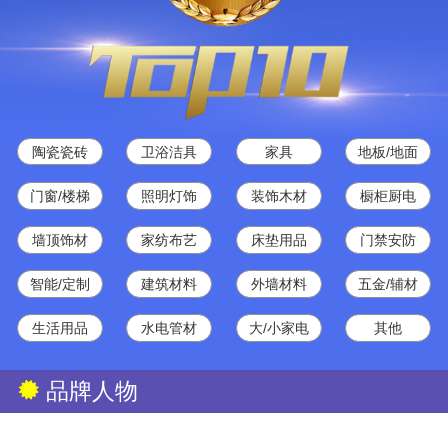
陶瓷瓷砖
卫浴洁具
家具
地板/地面
门窗/楼梯
照明灯饰
装饰木材
橱柜厨电
墙顶饰材
家纺布艺
床垫用品
门禁安防
智能/定制
建筑材料
外墙材料
五金/辅材
生活用品
水电管材
大/小家电
其他
品牌人物