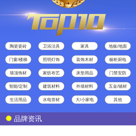
陶瓷瓷砖
卫浴洁具
家具
地板/地面
门窗/楼梯
照明灯饰
装饰木材
橱柜厨电
墙顶饰材
家纺布艺
床垫用品
门禁安防
智能/定制
建筑材料
外墙材料
五金/辅材
生活用品
水电管材
大/小家电
其他
品牌资讯