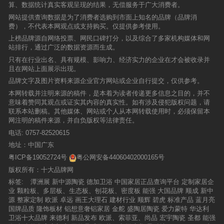
算、数据统计真实客观呈现的结果，无偿服务于广大消费者。
网站提供查询数据是为了消费者选购到市面上知名的品牌（品牌消
费），不代表本网观点或支持购买。仅提供参考使用。
上榜品牌源自网络投票、网民口碑打分，以及综合了多家机构媒体和网
站排行，通过广泛的数据资源而生成。
只有在行业出名、具有规模、影响力、经济实力的企业在才会被收录并
且在网站上面展示出现。
品牌文字及图片资料来源企业官方网站或企业自行提交，仅供参考。
本网转载并注明来源的稿件，是本着为读者传递更多信息之目的，并不
意味着赞同其观点或证实其内容的真实性。如有涉及侵犯版权问题，请
联系本站删稿。其他媒体、网站或个人从本网转载使用时，必须保留本
网注明的稿件来源，并自负版权等法律责任。
电话:
0757-82520615
地址：中国广东
粤ICP备19052724号
粤公网安备44060402000165号
版权所有：十大品牌网
标签:
潭洲展
新中源陶瓷
德加卫浴
中国家居正品查询平台
定制家居企
业
颗粒板、多层板、生态板、刨花板、密度板
能强
大国品牌
顺成
新中
源
整家定制
欧派
卓远
画王大理石
建材行业
顺辉
碧虎
标准产品
蓝月亮
国牌品质
隆饰板材
铝想意奢铝家居
金舵
盛陶居陶瓷
爱力蒙特
华达利
卫浴十大品牌
来德利
新品发布
欧派、索菲亚、尚品
宏宇陶瓷
圣都
能强