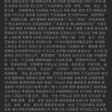
瓷砖
喜牧龙高定门窗
国牌品质奖
菱王电梯
新翔星科技
VIRG CASA
唐
尚
轻纹砖
欧文莱
浙江正特
了不起的家私
宜家、阿里、尚欧、佐拉、居
然之家、
济南建博会
华剑智能
中板认证
库斯
顾家
窗帘
宏宇
国牌品质
数据
中灯认证
新岩素
汉的电气
平安树板材
意大利Former、德国博得
宝、德国拉丘娜、威尔曼橱柜
施恩德岩板
广东江门纸板厂
东莞创电电
子
鞍山某科技企业
东莞超泰家具
广东某企业
佛山顺德某印染厂
中建五
局
浪鲸
陶瓷
卓高陶瓷
壹家达
金锋达陶瓷
兴发
丁建桥
大角鹿
透光金属
箭牌家居
谢岳荣
整装家装
华星陶瓷砖
高质标认证
中纺认证
玛格
瓷砖
胶
上海虹桥
利家居
120家泛家居企业三季报
江豪、日照、蓝天、诺信
艾丽威尔
红星美凯龙
木结构公寓
《中央空调清洗消毒及运维》标准线
上审定会
翠贝卡
家具行业
行业分析座谈会
三协建材
简一
丽维家
新中
源陶瓷
科技成果评价会议
中洁认证
金意陶
何新明
家居企业、光污染
拓
展伟业
房地产项目公司、家居建材厂
碧虎瓷砖
金丝玉玛
圣象
中国建博
会（上海）
汇迈地板
防静电地板十大品牌
欧派、好莱客HD吉吉、玛格
极、客来福革物、定制家居
中照认证
碧桂园、美的置业、中梁控股、融
信中国、时代中国控股、宝龙地产、正荣地产、祥生控股、弘阳地产和
禹洲集团。
尚品
通达创智
保利、皮阿诺
碧虎防滑砖
了不起的涂料
南洋
迪克
顺辉瓷砖
强辉精工瓷砖
强辉
了不起的地板
名家具展
定制家居展
SE瓷墙砖
家居经销商
格泰
喜临门
Duravit
安彼
建材家居
集泰陶瓷
家
居换新
中国住宅设计效果大赛
门窗十大品牌
箭牌
玻璃深加工
潮安智能
卫浴博览会
粤强瓷砖
传统铺砖方式
AI赋能陶瓷行业
东方雨虹
家居行业
金科
江西设计力量
志邦、我乐、中意
中智认证
统用
菲梵
马可波罗
高
定、维奢
森鹰、嘉寓、皇派
居然之家
财政部税务总局公告
整家定制、
志邦、金牌、欧派、索菲亚
顾家家居
欧派、尚品
了不起的家电
高质量
发展
佛山市晖宏裕陶瓷有限公司
帝都卫浴
洁花家居
帝洁优品卫浴
家居