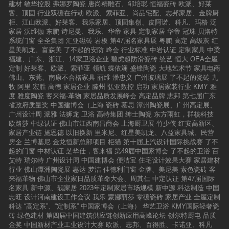
建材
敏华控股
弗娜罗陶瓷
唐尚精雕石、邹培聪
恒福瓷砖
欧派、好莱
客、顶固
行业双碳在行动
欧派、索菲亚、尚品宅配、志邦家居、金牌厨
柜、江山欧派、好莱客、我乐家居、顶固集创、皮阿诺、科凡、玛格
泛
家居
沃维伽
东鹏
诗尼曼、我乐、华帝
家具
定制家居
华帝
冠珠
贝洛特
系统门窗
全圣集团
汇亚磁砖
岩板
第47届名家具展
粤鹏
高定
高级灰
红
星美凯龙、富森美
了不起的安防
峰会
行业标准
中岩认证
定制家具
中梁
福建、广东、浙江、14家卫浴企业
碧虎超防滑瓷砖
统艺
恒大
OEA全屋
定制
好莱客、欧派、索菲亚
领航
蝶依斓
盛锋陶瓷
大地艺术节
家具电商
佛山、东莞、南康不合格家具
丽维
潘忠义
广州玻璃展
了不起的瓷砖
九
牧
阿里
宏胜
高德
家居企业
滕州
弘亚数控
启功
家居家装行业
KMY
雅
度
雅度陶瓷
客来福·革物
家居品质发展峰会
高定品牌
志邦
第七届广东
省政府质量奖
中国建博会（上海
瓷砖
慕思
潭州陶瓷展、广州高定展、
广州设计周
派雅
法狮龙
卫浴
高特集团
绅士陶瓷
东方雨虹，群核科技
欧路莎
中绿认证
佛山市江西南昌商会
上海厨卫展
竹少侠
红安高新区、
家居产业链
施恩德
以旧换新
里米尼、红星美凯龙、八益家具城、民营
房企
兰博基尼
金龙恒新总部项目
柜猫
第十届上汽设计国际挑战赛
了不
起的门窗
中材认证
芝华仕，客来福
第49届中国家博会
了不起的卫浴
百
艾特
瑞尔特
广州设计周
中国建博会
便洁宝
住宅设计效果大赛
家居建材
行业
佛山潭洲陶瓷展
惠达
梦洁
佳德利门窗
金牌、美尼美
素色瓷砖
客
来福革物
佛山市企业家日品质革命大会、周其仁
中定认证
第47届国际
名家具
新中源、靓家居
2023年定制家居市场规模
新中源
科达制造
中国
忠旺
设计河南建设工作会议
我乐
蒙娜丽莎
零碳瓷砖
家居产业
全屋定制
科达
“高定系”、“定制系”
中国家博会（上海）
华艺卫浴
KMY国际轻奢瓷
砖
绿色建材
第四届中国建筑供应链创新应用高峰论坛
创尔特厨电
品质
金奖
中国新材产业工业设计大赛
欧派、志邦、百得胜、卡诺亚、科凡