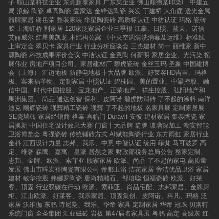
子
鞍山某科技企业
东莞超泰家具
广东某企业
佛山顺德某印染厂
中建五
局
浪鲸
陶瓷
卓高陶瓷
壹家达
金锋达陶瓷
兴发
丁建桥
大角鹿
透光金属
箭牌家居
谢岳荣
整装家装
华星陶瓷砖
高质标认证
中纺认证
玛格
瓷砖
胶
上海虹桥
利家居
120家泛家居企业三季报
江豪、日照、蓝天、诺信
艾丽威尔
红星美凯龙
木结构公寓
《中央空调清洗消毒及运维》标准线
上审定会
翠贝卡
家具行业
行业分析座谈会
三协建材
简一
丽维家
新中
源陶瓷
科技成果评价会议
中洁认证
金意陶
何新明
家居企业、光污染
拓
展伟业
房地产项目公司、家居建材厂
碧虎瓷砖
金丝玉玛
圣象
中国建博
会（上海）
汇迈地板
防静电地板十大品牌
欧派、好莱客HD吉吉、玛格
极、客来福革物、定制家居
中照认证
碧桂园、美的置业、中梁控股、融
信中国、时代中国控股、宝龙地产、正荣地产、祥生控股、弘阳地产和
禹洲集团。
尚品
通达创智
保利、皮阿诺
碧虎防滑砖
了不起的涂料
南洋
迪克
顺辉瓷砖
强辉精工瓷砖
强辉
了不起的地板
名家具展
定制家居展
SE瓷墙砖
家居经销商
格泰
喜临门
Duravit
安彼
建材家居
集泰陶瓷
家
居换新
中国住宅设计效果大赛
门窗十大品牌
箭牌
玻璃深加工
潮安智能
卫浴博览会
粤强瓷砖
传统铺砖方式
AI赋能陶瓷行业
东方雨虹
家居行业
金科
江西设计力量
志邦、我乐、中意
中智认证
统用
菲梵
马可波罗
高
定、维奢
森鹰、嘉寓、皇派
居然之家
财政部税务总局公告
整家定制、
志邦、金牌、欧派、索菲亚
顾家家居
欧派、尚品
了不起的家电
高质量
发展
佛山市晖宏裕陶瓷有限公司
帝都卫浴
洁花家居
帝洁优品卫浴
家居
建材
敏华控股
弗娜罗陶瓷
唐尚精雕石、邹培聪
恒福瓷砖
欧派、好莱
客、顶固
行业双碳在行动
欧派、索菲亚、尚品宅配、志邦家居、金牌厨
柜、江山欧派、好莱客、我乐家居、顶固集创、皮阿诺、科凡、玛格
泛
家居
沃维伽
东鹏
诗尼曼、我乐、华帝
家具
定制家居
华帝
冠珠
贝洛特
系统门窗
全圣集团
汇亚磁砖
岩板
第47届名家具展
粤鹏
高定
高级灰
红