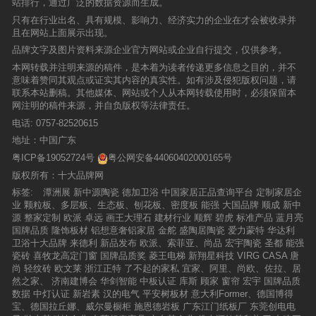
站排行，通过广泛的数据资源而生成。
只有在行业出名、具有规模、影响力、经济实力的企业在才会被收录并
且在网站上面展示出现。
品牌文字及图片资料来源企业官方网站或企业自行提交，仅供参考。
本网转载并注明来源的稿件，是本着为读者传递更多信息之目的，并不
意味着赞同其观点或证实其内容的真实性。如有涉及侵犯版权问题，请
联系本站删稿。其他媒体、网站或个人从本网转载使用时，必须保留本
网注明的稿件来源，并自负版权等法律责任。
电话:
0757-82520615
地址：中国广东
粤ICP备19052724号
粤公网安备44060402000165号
版权所有：十大品牌网
标签:
潭洲展
新中源陶瓷
德加卫浴
中国家居正品查询平台
定制家居企
业
颗粒板、多层板、生态板、刨花板、密度板
能强
大国品牌
顺成
新中
源
整家定制
欧派
卓远
画王大理石
建材行业
顺辉
碧虎
标准产品
蓝月亮
国牌品质
隆饰板材
铝想意奢铝家居
金舵
盛陶居陶瓷
爱力蒙特
华达利
卫浴十大品牌
来德利
新品发布
欧派、索菲亚、尚品
宏宇陶瓷
圣都
能强
瓷砖
喜牧龙高定门窗
国牌品质奖
菱王电梯
新翔星科技
VIRG CASA
唐
尚
轻纹砖
欧文莱
浙江正特
了不起的家私
宜家、阿里、尚欧、佐拉、居
然之家、
济南建博会
华剑智能
中板认证
库斯
顾家
窗帘
宏宇
国牌品质
数据
中灯认证
新岩素
汉的电气
平安树板材
意大利Former、德国博得
宝、德国拉丘娜、威尔曼橱柜
施恩德岩板
广东江门纸板厂
东莞创电电