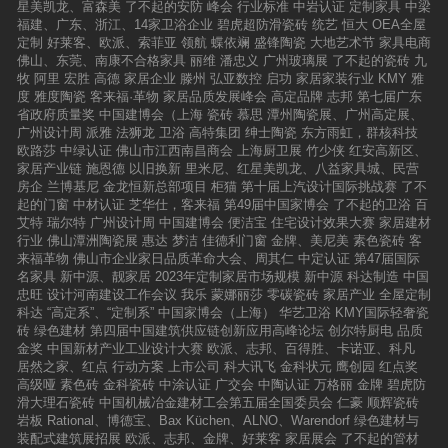
星美凯龙、富森美
了不起的安防
峰会
行业标准
中岩认证
定制家具
中梁
福建、广东、浙江、14家卫浴企业
碧虎超防滑瓷砖
统艺
恒大
OEA全屋
定制
好莱客、欧派、索菲亚
领航
蝶依斓
盛锋陶瓷
大地艺术节
家具电商
佛山、东莞、南康不合格家具
丽维
潘忠义
广州玻璃展
了不起的瓷砖
九
牧
阿里
宏胜
高德
家居企业
滕州
弘亚数控
启功
家居家装行业
KMY
雅
度
雅度陶瓷
客来福·革物
家居品质发展峰会
高定品牌
志邦
第七届广东
省政府质量奖
中国建博会（上海
瓷砖
慕思
潭州陶瓷展、广州高定展、
广州设计周
派雅
法狮龙
卫浴
高特集团
绅士陶瓷
东方雨虹，群核科技
欧路莎
中绿认证
佛山市江西南昌商会
上海厨卫展
竹少侠
红安高新区、
家居产业链
施恩德
以旧换新
里米尼、红星美凯龙、八益家具城、民营
房企
兰博基尼
金龙恒新总部项目
柜猫
第十届上汽设计国际挑战赛
了不
起的门窗
中材认证
芝华仕，客来福
第49届中国家博会
了不起的卫浴
百
艾特
瑞尔特
广州设计周
中国建博会
便洁宝
住宅设计效果大赛
家居建材
行业
佛山潭洲陶瓷展
惠达
梦洁
佳德利门窗
金牌、美尼美
素色瓷砖
客
来福革物
佛山市企业家日品质革命大会、周其仁
中定认证
第47届国际
名家具
新中源、靓家居
2023年定制家居市场规模
新中源
科达制造
中国
忠旺
设计河南建设工作会议
我乐
蒙娜丽莎
零碳瓷砖
家居产业
全屋定制
科达
“高定系”、“定制系”
中国家博会（上海）
华艺卫浴
KMY国际轻奢瓷
砖
绿色建材
第四届中国建筑供应链创新应用高峰论坛
创尔特厨电
品质
金奖
中国新材产业工业设计大赛
欧派、志邦、百得胜、卡诺亚、科凡
居然之家、红点
行动方案
上市公司
科大讯飞
金科状元
鹰创园
红点奖
高级哑
素色砖
金科瓷砖
中涂认证
广交会
中陶认证
万格丽
金牌
碧虎防
滑大理石瓷砖
中国机械冶金建材工会第五届全国委员会
仁豪
顺辉瓷砖
岩板
Rational、博德宝、Bax Küchen、ALNO、Warendorf
绿色建材与
装配式建筑展招展
欧派、志邦、金牌、好莱客
家居展会
了不起的管材