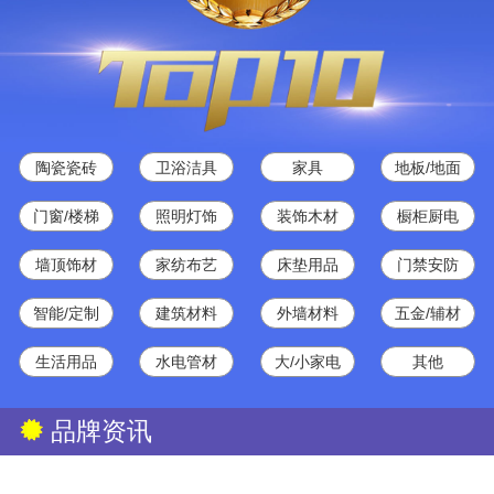
陶瓷瓷砖
卫浴洁具
家具
地板/地面
门窗/楼梯
照明灯饰
装饰木材
橱柜厨电
墙顶饰材
家纺布艺
床垫用品
门禁安防
智能/定制
建筑材料
外墙材料
五金/辅材
生活用品
水电管材
大/小家电
其他
品牌资讯