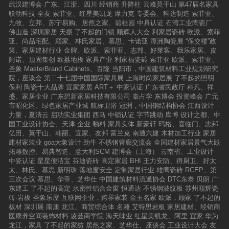
武汉建博会
广东、江浙、四川
经销商
升降柱
云峰莫干山
第47届名家具
联动科技
全友
索菲亚、红星美凯龙
摩力克
专委会、科达制造
索菲亚、
九牧、立邦、苏宁易购、居然之家、碧桂园
中具认证
石湾工业陶瓷厂
佛山造
深圳家居
天振
了不起的门锁
顺辉人大会
利家居瓷砖
欧派、索菲
亚、尚品宅配、顾家、林氏家居、慕思、卡诺亚
潭洲陶瓷展
“保交楼”政
策、家居建材行业
金牌、欧派、索菲亚、志邦、好莱客、我乐家居、皮
阿诺、顶固集创
欧荔地板
家具产业
利家福瓷砖
索菲亚
欧派、索菲亚、
圣象
MasterBrand Cabinets、百隆
当阳市，中国建筑材料工业规划研究
院，座谈会
第二十七届中国国际家具展
上海时尚家居展
了不起的照明
保利
陶瓷十大品牌
宜家家居
ART＋
中家认证
广东省民政厅
科凡、祥
盛、家居企业
广东碧新家居科技有限公司
秦占学
东博会
投资峰会
广元
市昭化区、绿色家居产业城
航标卫浴
冠洲，中国钢结构协会
江西设计
力量，夏清云
启功实业集团
西马
中锁认证
字节跳动
库博
设计之都、中
国工业设计协会、天津
企业
釉料
家具实体
新豪轩
玛格、喜临门、志邦
亿田、莫干山、韩丽、宜家、友邦
富兰克
南通六建
木材加工行业
家居
建材家装业
goa大象设计
劲牛
不锈钢管廊交流会
全国建材家居景气大跌
拓雕数控、易典智造、意大利SCM
建博会（上海）
云南省、工业设计
中瓷认证
星星便洁宝
芬迪瓷砖
高定家居
BHI
王力安防、得厨卫、好太
太、林氏、慕思
新明珠
落地窗安全
定制家居行业
雄鹰瓷砖
RCEP、第
三次会议
慕思、华帝、芝华仕
中国建筑材料流通协会
DTC东泰
贝朗
广
东建工
了不起的高定
水密性铝合金窗
恒通达
不锈钢波纹板
苏州顺辉瓷
砖·岩板
圣象乐屋
互联网企业，跨界家装
金玉名家
欧派，顾家
了不起的
板材
深圳展
南康
龙江、商贸综合体
名雕
艾特思岩板
家居建材、经销商
医康养空间装饰材料
凌芸商学院
海天味业
红星美凯龙、阿里
宜家
华为
龙江，家具
了不起的家纺
居然之家、芝华仕、座谈会
工业设计大会
友