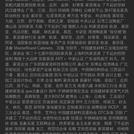
装配式建筑展招展
欧派、志邦、金牌、好莱客
家居展会
了不起的管材
武汉建博会
广东、江浙、四川
经销商
升降柱
云峰莫干山
第47届名家具
联动科技
全友
索菲亚、红星美凯龙
摩力克
专委会、科达制造
索菲亚、
九牧、立邦、苏宁易购、居然之家、碧桂园
中具认证
石湾工业陶瓷厂
佛山造
深圳家居
天振
了不起的门锁
顺辉人大会
利家居瓷砖
欧派、索菲
亚、尚品宅配、顾家、林氏家居、慕思、卡诺亚
潭洲陶瓷展
“保交楼”政
策、家居建材行业
金牌、欧派、索菲亚、志邦、好莱客、我乐家居、皮
阿诺、顶固集创
欧荔地板
家具产业
利家福瓷砖
索菲亚
欧派、索菲亚、
圣象
MasterBrand Cabinets、百隆
当阳市，中国建筑材料工业规划研究
院，座谈会
第二十七届中国国际家具展
上海时尚家居展
了不起的照明
保利
陶瓷十大品牌
宜家家居
ART＋
中家认证
广东省民政厅
科凡、祥
盛、家居企业
广东碧新家居科技有限公司
秦占学
东博会
投资峰会
广元
市昭化区、绿色家居产业城
航标卫浴
冠洲，中国钢结构协会
江西设计
力量，夏清云
启功实业集团
西马
中锁认证
字节跳动
库博
设计之都、中
国工业设计协会、天津
企业
釉料
家具实体
新豪轩
玛格、喜临门、志邦
亿田、莫干山、韩丽、宜家、友邦
富兰克
南通六建
木材加工行业
家居
建材家装业
goa大象设计
劲牛
不锈钢管廊交流会
全国建材家居景气大跌
拓雕数控、易典智造、意大利SCM
建博会（上海）
云南省、工业设计
中瓷认证
星星便洁宝
芬迪瓷砖
高定家居
BHI
王力安防、得厨卫、好太
太、林氏、慕思
新明珠
落地窗安全
定制家居行业
雄鹰瓷砖
RCEP、第
三次会议
慕思、华帝、芝华仕
中国建筑材料流通协会
DTC东泰
贝朗
广
东建工
了不起的高定
水密性铝合金窗
恒通达
不锈钢波纹板
苏州顺辉瓷
砖·岩板
圣象乐屋
互联网企业，跨界家装
金玉名家
欧派，顾家
了不起的
板材
深圳展
南康
龙江、商贸综合体
名雕
艾特思岩板
家居建材、经销商