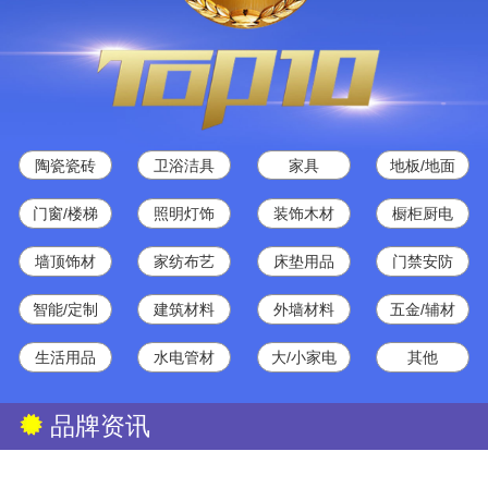
陶瓷瓷砖
卫浴洁具
家具
地板/地面
门窗/楼梯
照明灯饰
装饰木材
橱柜厨电
墙顶饰材
家纺布艺
床垫用品
门禁安防
智能/定制
建筑材料
外墙材料
五金/辅材
生活用品
水电管材
大/小家电
其他
品牌资讯