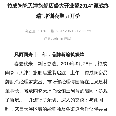
裕成陶瓷天津旗舰店盛大开业暨2014“赢战终
端”培训会聚力开学
浏览量:
1376
日期:
2014-10-10 17:44:23
作者:
admin
来源:
风雨同舟十二年，品牌新篇筑辉煌
春去秋来，新旧更迭。2014年9月28日，裕成
陶瓷（天津）旗舰店重装启航！上午，裕成陶瓷品
牌副总经理罗志昌、市场部经理谭国新在汇泉建材
董事长、裕成陶瓷天津总经销王阿育的陪同下参观
了新展厅，并进行了亲切、深入的交谈；与此同
时，来自天津区域的经销商及各渠道合作伙伴共百