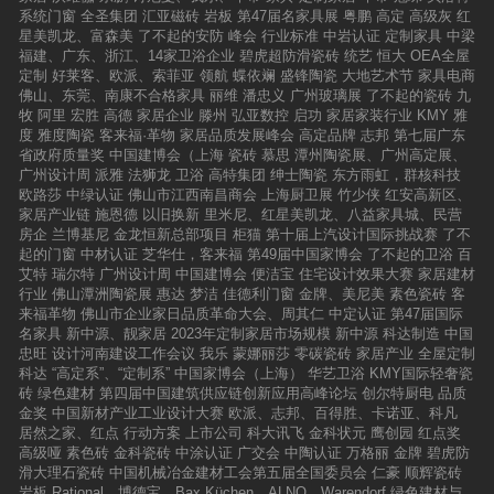
系统门窗
全圣集团
汇亚磁砖
岩板
第47届名家具展
粤鹏
高定
高级灰
红
星美凯龙、富森美
了不起的安防
峰会
行业标准
中岩认证
定制家具
中梁
福建、广东、浙江、14家卫浴企业
碧虎超防滑瓷砖
统艺
恒大
OEA全屋
定制
好莱客、欧派、索菲亚
领航
蝶依斓
盛锋陶瓷
大地艺术节
家具电商
佛山、东莞、南康不合格家具
丽维
潘忠义
广州玻璃展
了不起的瓷砖
九
牧
阿里
宏胜
高德
家居企业
滕州
弘亚数控
启功
家居家装行业
KMY
雅
度
雅度陶瓷
客来福·革物
家居品质发展峰会
高定品牌
志邦
第七届广东
省政府质量奖
中国建博会（上海
瓷砖
慕思
潭州陶瓷展、广州高定展、
广州设计周
派雅
法狮龙
卫浴
高特集团
绅士陶瓷
东方雨虹，群核科技
欧路莎
中绿认证
佛山市江西南昌商会
上海厨卫展
竹少侠
红安高新区、
家居产业链
施恩德
以旧换新
里米尼、红星美凯龙、八益家具城、民营
房企
兰博基尼
金龙恒新总部项目
柜猫
第十届上汽设计国际挑战赛
了不
起的门窗
中材认证
芝华仕，客来福
第49届中国家博会
了不起的卫浴
百
艾特
瑞尔特
广州设计周
中国建博会
便洁宝
住宅设计效果大赛
家居建材
行业
佛山潭洲陶瓷展
惠达
梦洁
佳德利门窗
金牌、美尼美
素色瓷砖
客
来福革物
佛山市企业家日品质革命大会、周其仁
中定认证
第47届国际
名家具
新中源、靓家居
2023年定制家居市场规模
新中源
科达制造
中国
忠旺
设计河南建设工作会议
我乐
蒙娜丽莎
零碳瓷砖
家居产业
全屋定制
科达
“高定系”、“定制系”
中国家博会（上海）
华艺卫浴
KMY国际轻奢瓷
砖
绿色建材
第四届中国建筑供应链创新应用高峰论坛
创尔特厨电
品质
金奖
中国新材产业工业设计大赛
欧派、志邦、百得胜、卡诺亚、科凡
居然之家、红点
行动方案
上市公司
科大讯飞
金科状元
鹰创园
红点奖
高级哑
素色砖
金科瓷砖
中涂认证
广交会
中陶认证
万格丽
金牌
碧虎防
滑大理石瓷砖
中国机械冶金建材工会第五届全国委员会
仁豪
顺辉瓷砖
岩板
Rational、博德宝、Bax Küchen、ALNO、Warendorf
绿色建材与