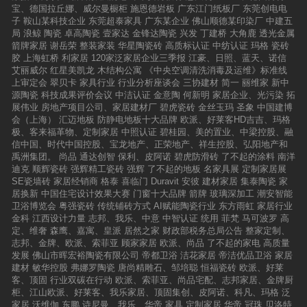
宝、德国拉丘娜、威尔曼橱柜
施恩德岩板
广东江门纸板厂
东莞创电电
子
鞍山某科技企业
东莞超泰家具
广东某企业
佛山顺德某印染厂
中建五
局
浪鲸
陶瓷
卓高陶瓷
壹家达
金锋达陶瓷
兴发
丁建桥
大角鹿
透光金属
箭牌家居
谢岳荣
整装家装
华星陶瓷砖
高质标认证
中纺认证
玛格
瓷砖
胶
上海虹桥
利家居
120家泛家居企业三季报
江豪、日照、蓝天、诺信
艾丽威尔
红星美凯龙
木结构公寓
《中央空调清洗消毒及运维》标准线
上审定会
翠贝卡
家具行业
行业分析座谈会
三协建材
简一
丽维家
新中
源陶瓷
科技成果评价会议
中洁认证
金意陶
何新明
家居企业、光污染
拓
展伟业
房地产项目公司、家居建材厂
碧虎瓷砖
金丝玉玛
圣象
中国建博
会（上海）
汇迈地板
防静电地板十大品牌
欧派、好莱客HD吉吉、玛格
极、客来福革物、定制家居
中照认证
碧桂园、美的置业、中梁控股、融
信中国、时代中国控股、宝龙地产、正荣地产、祥生控股、弘阳地产和
禹洲集团。
尚品
通达创智
保利、皮阿诺
碧虎防滑砖
了不起的涂料
南洋
迪克
顺辉瓷砖
强辉精工瓷砖
强辉
了不起的地板
名家具展
定制家居展
SE瓷墙砖
家居经销商
格泰
喜临门
Duravit
安彼
建材家居
集泰陶瓷
家
居换新
中国住宅设计效果大赛
门窗十大品牌
箭牌
玻璃深加工
潮安智能
卫浴博览会
粤强瓷砖
传统铺砖方式
AI赋能陶瓷行业
东方雨虹
家居行业
金科
江西设计力量
志邦、我乐、中意
中智认证
统用
菲梵
马可波罗
高
定、维奢
森鹰、嘉寓、皇派
居然之家
财政部税务总局公告
整家定制、
志邦、金牌、欧派、索菲亚
顾家家居
欧派、尚品
了不起的家电
高质量
发展
佛山市晖宏裕陶瓷有限公司
帝都卫浴
洁花家居
帝洁优品卫浴
家居
建材
敏华控股
弗娜罗陶瓷
唐尚精雕石、邹培聪
恒福瓷砖
欧派、好莱
客、顶固
行业双碳在行动
欧派、索菲亚、尚品宅配、志邦家居、金牌厨
柜、江山欧派、好莱客、我乐家居、顶固集创、皮阿诺、科凡、玛格
泛
家居
沃维伽
东鹏
诗尼曼、我乐、华帝
家具
定制家居
华帝
冠珠
贝洛特