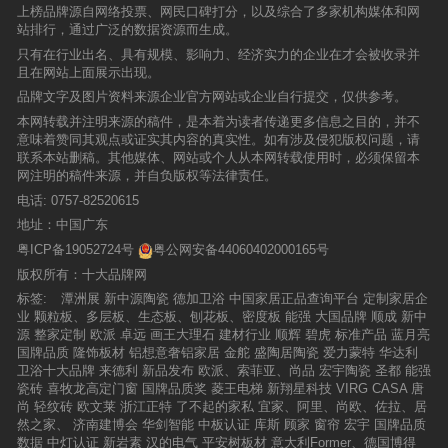
上榜品牌源自网络投票、网民口碑打分，以及综合了多家机构媒体和网
站排行，通过广泛的数据资源而生成。
只有在行业出名、具有规模、影响力、经济实力的企业在才会被收录并
且在网站上面展示出现。
品牌文字及图片资料来源企业官方网站或企业自行提交，仅供参考。
本网转载并注明来源的稿件，是本着为读者传递更多信息之目的，并不
意味着赞同其观点或证实其内容的真实性。如有涉及侵犯版权问题，请
联系本站删稿。其他媒体、网站或个人从本网转载使用时，必须保留本
网注明的稿件来源，并自负版权等法律责任。
电话:
0757-82520615
地址：中国广东
粤ICP备19052724号
粤公网安备44060402000165号
版权所有：十大品牌网
标签:
潭洲展
新中源陶瓷
德加卫浴
中国家居正品查询平台
定制家居企
业
颗粒板、多层板、生态板、刨花板、密度板
能强
大国品牌
顺成
新中
源
整家定制
欧派
卓远
画王大理石
建材行业
顺辉
碧虎
标准产品
蓝月亮
国牌品质
隆饰板材
铝想意奢铝家居
金舵
盛陶居陶瓷
爱力蒙特
华达利
卫浴十大品牌
来德利
新品发布
欧派、索菲亚、尚品
宏宇陶瓷
圣都
能强
瓷砖
喜牧龙高定门窗
国牌品质奖
菱王电梯
新翔星科技
VIRG CASA
唐
尚
轻纹砖
欧文莱
浙江正特
了不起的家私
宜家、阿里、尚欧、佐拉、居
然之家、
济南建博会
华剑智能
中板认证
库斯
顾家
窗帘
宏宇
国牌品质
数据
中灯认证
新岩素
汉的电气
平安树板材
意大利Former、德国博得