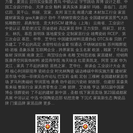
力量，夏清云
启功实业集团
西马
中锁认证
字节跳动
库博
设计之都、中
国工业设计协会、天津
企业
釉料
家具实体
新豪轩
玛格、喜临门、志邦
亿田、莫干山、韩丽、宜家、友邦
富兰克
南通六建
木材加工行业
家居
建材家装业
goa大象设计
劲牛
不锈钢管廊交流会
全国建材家居景气大跌
拓雕数控、易典智造、意大利SCM
建博会（上海）
云南省、工业设计
中瓷认证
星星便洁宝
芬迪瓷砖
高定家居
BHI
王力安防、得厨卫、好太
太、林氏、慕思
新明珠
落地窗安全
定制家居行业
雄鹰瓷砖
RCEP、第
三次会议
慕思、华帝、芝华仕
中国建筑材料流通协会
DTC东泰
贝朗
广
东建工
了不起的高定
水密性铝合金窗
恒通达
不锈钢波纹板
苏州顺辉瓷
砖·岩板
圣象乐屋
互联网企业，跨界家装
金玉名家
欧派，顾家
了不起的
板材
深圳展
南康
龙江、商贸综合体
名雕
艾特思岩板
家居建材、经销商
医康养空间装饰材料
凌芸商学院
海天味业
红星美凯龙、阿里
宜家
华为
龙江，家具
了不起的家纺
居然之家、芝华仕、座谈会
工业设计大会
友
邦
核心利润获现率
瓷砖企业
时光林陶瓷
碳达峰碳中和实施方案
建材家
居市场
中国—菲律宾合作论坛
巴宝莉
金航
宏创
三棵树
全国建材家居市
场
罗马利奥磁砖
华润置地
唐勇
劲牛超抗污瓷砖
财政部、住建部
富森美
客来福
整装行业
家具类零售业
三峰
箭牌、艾依格
亨达
第51届中国家
博会
强辉瓷砖
了不起的建材
新中源，圣都
线下家居卖场
第23届成都家
具展
中浴认证
中迅
中国陶瓷总部
铝想意奢
下沉式
家装新生态
陶瓷品
牌
门窗品牌
家居品牌
更多...