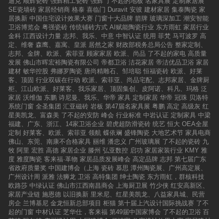
迪克
顺辉瓷砖
强辉精工瓷砖
强辉
了不起的地板
名家具展
定制家居展
SE瓷墙砖
家居经销商
格泰
喜临门
Duravit
安彼
建材家居
集泰陶瓷
家
居换新
中国住宅设计效果大赛
门窗十大品牌
箭牌
玻璃深加工
潮安智能
卫浴博览会
粤强瓷砖
传统铺砖方式
AI赋能陶瓷行业
东方雨虹
家居行业
金科
江西设计力量
志邦、我乐、中意
中智认证
统用
菲梵
马可波罗
高
定、维奢
森鹰、嘉寓、皇派
居然之家
财政部税务总局公告
整家定制、
志邦、金牌、欧派、索菲亚
顾家家居
欧派、尚品
了不起的家电
高质量
发展
佛山市晖宏裕陶瓷有限公司
帝都卫浴
洁花家居
帝洁优品卫浴
家居
建材
敏华控股
弗娜罗陶瓷
唐尚精雕石、邹培聪
恒福瓷砖
欧派、好莱
客、顶固
行业双碳在行动
欧派、索菲亚、尚品宅配、志邦家居、金牌厨
柜、江山欧派、好莱客、我乐家居、顶固集创、皮阿诺、科凡、玛格
泛
家居
沃维伽
东鹏
诗尼曼、我乐、华帝
家具
定制家居
华帝
冠珠
贝洛特
系统门窗
全圣集团
汇亚磁砖
岩板
第47届名家具展
粤鹏
高定
高级灰
红
星美凯龙、富森美
了不起的安防
峰会
行业标准
中岩认证
定制家具
中梁
福建、广东、浙江、14家卫浴企业
碧虎超防滑瓷砖
统艺
恒大
OEA全屋
定制
好莱客、欧派、索菲亚
领航
蝶依斓
盛锋陶瓷
大地艺术节
家具电商
佛山、东莞、南康不合格家具
丽维
潘忠义
广州玻璃展
了不起的瓷砖
九
牧
阿里
宏胜
高德
家居企业
滕州
弘亚数控
启功
家居家装行业
KMY
雅
度
雅度陶瓷
客来福·革物
家居品质发展峰会
高定品牌
志邦
第七届广东
省政府质量奖
中国建博会（上海
瓷砖
慕思
潭州陶瓷展、广州高定展、
广州设计周
派雅
法狮龙
卫浴
高特集团
绅士陶瓷
东方雨虹，群核科技
欧路莎
中绿认证
佛山市江西南昌商会
上海厨卫展
竹少侠
红安高新区、
家居产业链
施恩德
以旧换新
里米尼、红星美凯龙、八益家具城、民营
房企
兰博基尼
金龙恒新总部项目
柜猫
第十届上汽设计国际挑战赛
了不
起的门窗
中材认证
芝华仕，客来福
第49届中国家博会
了不起的卫浴
百