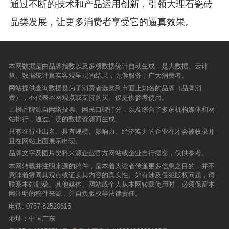
通过不断的技术和产品运用创新，引领大理石瓷砖
品类发展，让更多消费者享受它的逼真效果。
本网数据是由品牌指数以及多项数据统计自动生成，是大数据、云计
算、数据统计真实客观呈现的结果，无偿服务于广大消费者。
网站提供查询数据是为了消费者选购到市面上知名的品牌（品牌消
费），不代表本网观点或支持购买。仅提供参考使用。
上榜品牌源自网络投票、网民口碑打分，以及综合了多家机构媒体和网
站排行，通过广泛的数据资源而生成。
只有在行业出名、具有规模、影响力、经济实力的企业在才会被收录并
且在网站上面展示出现。
品牌文字及图片资料来源企业官方网站或企业自行提交，仅供参考。
本网转载并注明来源的稿件，是本着为读者传递更多信息之目的，并不
意味着赞同其观点或证实其内容的真实性。如有涉及侵犯版权问题，请
联系本站删稿。其他媒体、网站或个人从本网转载使用时，必须保留本
网注明的稿件来源，并自负版权等法律责任。
电话:
0757-82520615
地址：中国广东