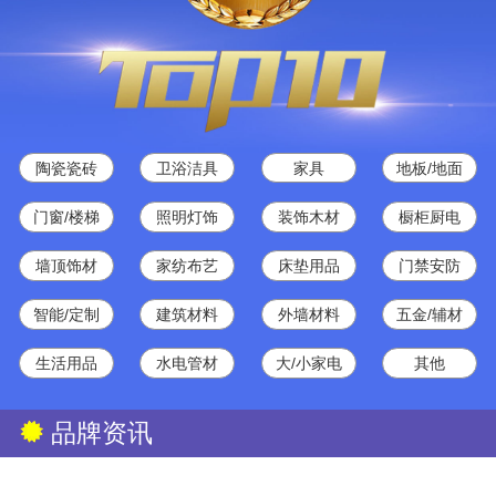
陶瓷瓷砖
卫浴洁具
家具
地板/地面
门窗/楼梯
照明灯饰
装饰木材
橱柜厨电
墙顶饰材
家纺布艺
床垫用品
门禁安防
智能/定制
建筑材料
外墙材料
五金/辅材
生活用品
水电管材
大/小家电
其他
品牌资讯