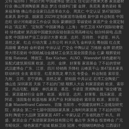
艾特
瑞尔特
广州设计周
中国建博会
便洁宝
住宅设计效果大赛
家居建材
行业
佛山潭洲陶瓷展
惠达
梦洁
佳德利门窗
金牌、美尼美
素色瓷砖
客
来福革物
佛山市企业家日品质革命大会、周其仁
中定认证
第47届国际
名家具
新中源、靓家居
2023年定制家居市场规模
新中源
科达制造
中国
忠旺
设计河南建设工作会议
我乐
蒙娜丽莎
零碳瓷砖
家居产业
全屋定制
科达
“高定系”、“定制系”
中国家博会（上海）
华艺卫浴
KMY国际轻奢瓷
砖
绿色建材
第四届中国建筑供应链创新应用高峰论坛
创尔特厨电
品质
金奖
中国新材产业工业设计大赛
欧派、志邦、百得胜、卡诺亚、科凡
居然之家、红点
行动方案
上市公司
科大讯飞
金科状元
鹰创园
红点奖
高级哑
素色砖
金科瓷砖
中涂认证
广交会
中陶认证
万格丽
金牌
碧虎防
滑大理石瓷砖
中国机械冶金建材工会第五届全国委员会
仁豪
顺辉瓷砖
岩板
Rational、博德宝、Bax Küchen、ALNO、Warendorf
绿色建材与
装配式建筑展招展
欧派、志邦、金牌、好莱客
家居展会
了不起的管材
武汉建博会
广东、江浙、四川
经销商
升降柱
云峰莫干山
第47届名家具
联动科技
全友
索菲亚、红星美凯龙
摩力克
专委会、科达制造
索菲亚、
九牧、立邦、苏宁易购、居然之家、碧桂园
中具认证
石湾工业陶瓷厂
佛山造
深圳家居
天振
了不起的门锁
顺辉人大会
利家居瓷砖
欧派、索菲
亚、尚品宅配、顾家、林氏家居、慕思、卡诺亚
潭洲陶瓷展
“保交楼”政
策、家居建材行业
金牌、欧派、索菲亚、志邦、好莱客、我乐家居、皮
阿诺、顶固集创
欧荔地板
家具产业
利家福瓷砖
索菲亚
欧派、索菲亚、
圣象
MasterBrand Cabinets、百隆
当阳市，中国建筑材料工业规划研究
院，座谈会
第二十七届中国国际家具展
上海时尚家居展
了不起的照明
保利
陶瓷十大品牌
宜家家居
ART＋
中家认证
广东省民政厅
科凡、祥
盛、家居企业
广东碧新家居科技有限公司
秦占学
东博会
投资峰会
广元
市昭化区、绿色家居产业城
航标卫浴
冠洲，中国钢结构协会
江西设计