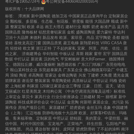
粤ICP备19052724号
粤公网安备44060402000165号
版权所有：十大品牌网
标签:
潭洲展
新中源陶瓷
德加卫浴
中国家居正品查询平台
定制家居企
业
颗粒板、多层板、生态板、刨花板、密度板
能强
大国品牌
顺成
新中
源
整家定制
欧派
卓远
画王大理石
建材行业
顺辉
碧虎
标准产品
蓝月亮
国牌品质
隆饰板材
铝想意奢铝家居
金舵
盛陶居陶瓷
爱力蒙特
华达利
卫浴十大品牌
来德利
新品发布
欧派、索菲亚、尚品
宏宇陶瓷
圣都
能强
瓷砖
喜牧龙高定门窗
国牌品质奖
菱王电梯
新翔星科技
VIRG CASA
唐
尚
轻纹砖
欧文莱
浙江正特
了不起的家私
宜家、阿里、尚欧、佐拉、居
然之家、
济南建博会
华剑智能
中板认证
库斯
顾家
窗帘
宏宇
国牌品质
数据
中灯认证
新岩素
汉的电气
平安树板材
意大利Former、德国博得
宝、德国拉丘娜、威尔曼橱柜
施恩德岩板
广东江门纸板厂
东莞创电电
子
鞍山某科技企业
东莞超泰家具
广东某企业
佛山顺德某印染厂
中建五
局
浪鲸
陶瓷
卓高陶瓷
壹家达
金锋达陶瓷
兴发
丁建桥
大角鹿
透光金属
箭牌家居
谢岳荣
整装家装
华星陶瓷砖
高质标认证
中纺认证
玛格
瓷砖
胶
上海虹桥
利家居
120家泛家居企业三季报
江豪、日照、蓝天、诺信
艾丽威尔
红星美凯龙
木结构公寓
《中央空调清洗消毒及运维》标准线
上审定会
翠贝卡
家具行业
行业分析座谈会
三协建材
简一
丽维家
新中
源陶瓷
科技成果评价会议
中洁认证
金意陶
何新明
家居企业、光污染
拓
展伟业
房地产项目公司、家居建材厂
碧虎瓷砖
金丝玉玛
圣象
中国建博
会（上海）
汇迈地板
防静电地板十大品牌
欧派、好莱客HD吉吉、玛格
极、客来福革物、定制家居
中照认证
碧桂园、美的置业、中梁控股、融
信中国、时代中国控股、宝龙地产、正荣地产、祥生控股、弘阳地产和
禹洲集团。
尚品
通达创智
保利、皮阿诺
碧虎防滑砖
了不起的涂料
南洋