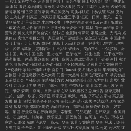
子
鞍山某科技企业
东莞超泰家具
广东某企业
佛山顺德某印染厂
中建五
局
浪鲸
陶瓷
卓高陶瓷
壹家达
金锋达陶瓷
兴发
丁建桥
大角鹿
透光金属
箭牌家居
谢岳荣
整装家装
华星陶瓷砖
高质标认证
中纺认证
玛格
瓷砖
胶
上海虹桥
利家居
120家泛家居企业三季报
江豪、日照、蓝天、诺信
艾丽威尔
红星美凯龙
木结构公寓
《中央空调清洗消毒及运维》标准线
上审定会
翠贝卡
家具行业
行业分析座谈会
三协建材
简一
丽维家
新中
源陶瓷
科技成果评价会议
中洁认证
金意陶
何新明
家居企业、光污染
拓
展伟业
房地产项目公司、家居建材厂
碧虎瓷砖
金丝玉玛
圣象
中国建博
会（上海）
汇迈地板
防静电地板十大品牌
欧派、好莱客HD吉吉、玛格
极、客来福革物、定制家居
中照认证
碧桂园、美的置业、中梁控股、融
信中国、时代中国控股、宝龙地产、正荣地产、祥生控股、弘阳地产和
禹洲集团。
尚品
通达创智
保利、皮阿诺
碧虎防滑砖
了不起的涂料
南洋
迪克
顺辉瓷砖
强辉精工瓷砖
强辉
了不起的地板
名家具展
定制家居展
SE瓷墙砖
家居经销商
格泰
喜临门
Duravit
安彼
建材家居
集泰陶瓷
家
居换新
中国住宅设计效果大赛
门窗十大品牌
箭牌
玻璃深加工
潮安智能
卫浴博览会
粤强瓷砖
传统铺砖方式
AI赋能陶瓷行业
东方雨虹
家居行业
金科
江西设计力量
志邦、我乐、中意
中智认证
统用
菲梵
马可波罗
高
定、维奢
森鹰、嘉寓、皇派
居然之家
财政部税务总局公告
整家定制、
志邦、金牌、欧派、索菲亚
顾家家居
欧派、尚品
了不起的家电
高质量
发展
佛山市晖宏裕陶瓷有限公司
帝都卫浴
洁花家居
帝洁优品卫浴
家居
建材
敏华控股
弗娜罗陶瓷
唐尚精雕石、邹培聪
恒福瓷砖
欧派、好莱
客、顶固
行业双碳在行动
欧派、索菲亚、尚品宅配、志邦家居、金牌厨
柜、江山欧派、好莱客、我乐家居、顶固集创、皮阿诺、科凡、玛格
泛
家居
沃维伽
东鹏
诗尼曼、我乐、华帝
家具
定制家居
华帝
冠珠
贝洛特
系统门窗
全圣集团
汇亚磁砖
岩板
第47届名家具展
粤鹏
高定
高级灰
红