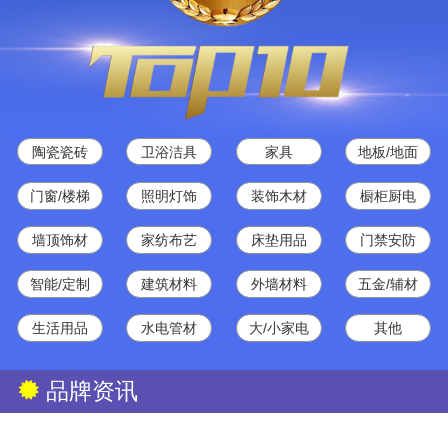
陶瓷瓷砖
卫浴洁具
家具
地板/地面
门窗/楼梯
照明灯饰
装饰木材
橱柜厨电
墙顶饰材
家纺布艺
床垫用品
门禁安防
智能/定制
建筑材料
外墙材料
五金/辅材
生活用品
水电管材
大/小家电
其他
品牌资讯