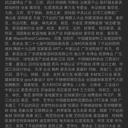
武汉建博会
广东、江浙、四川
经销商
升降柱
云峰莫干山
第47届名家具
联动科技
全友
索菲亚、红星美凯龙
摩力克
专委会、科达制造
索菲亚、
九牧、立邦、苏宁易购、居然之家、碧桂园
中具认证
石湾工业陶瓷厂
佛山造
深圳家居
天振
了不起的门锁
顺辉人大会
利家居瓷砖
欧派、索菲
亚、尚品宅配、顾家、林氏家居、慕思、卡诺亚
潭洲陶瓷展
“保交楼”政
策、家居建材行业
金牌、欧派、索菲亚、志邦、好莱客、我乐家居、皮
阿诺、顶固集创
欧荔地板
家具产业
利家福瓷砖
索菲亚
欧派、索菲亚、
圣象
MasterBrand Cabinets、百隆
当阳市，中国建筑材料工业规划研究
院，座谈会
第二十七届中国国际家具展
上海时尚家居展
了不起的照明
保利
陶瓷十大品牌
宜家家居
ART＋
中家认证
广东省民政厅
科凡、祥
盛、家居企业
广东碧新家居科技有限公司
秦占学
东博会
投资峰会
广元
市昭化区、绿色家居产业城
航标卫浴
冠洲，中国钢结构协会
江西设计
力量，夏清云
启功实业集团
西马
中锁认证
字节跳动
库博
设计之都、中
国工业设计协会、天津
企业
釉料
家具实体
新豪轩
玛格、喜临门、志邦
亿田、莫干山、韩丽、宜家、友邦
富兰克
南通六建
木材加工行业
家居
建材家装业
goa大象设计
劲牛
不锈钢管廊交流会
全国建材家居景气大跌
拓雕数控、易典智造、意大利SCM
建博会（上海）
云南省、工业设计
中瓷认证
星星便洁宝
芬迪瓷砖
高定家居
BHI
王力安防、得厨卫、好太
太、林氏、慕思
新明珠
落地窗安全
定制家居行业
雄鹰瓷砖
RCEP、第
三次会议
慕思、华帝、芝华仕
中国建筑材料流通协会
DTC东泰
贝朗
广
东建工
了不起的高定
水密性铝合金窗
恒通达
不锈钢波纹板
苏州顺辉瓷
砖·岩板
圣象乐屋
互联网企业，跨界家装
金玉名家
欧派，顾家
了不起的
板材
深圳展
南康
龙江、商贸综合体
名雕
艾特思岩板
家居建材、经销商
医康养空间装饰材料
凌芸商学院
海天味业
红星美凯龙、阿里
宜家
华为
龙江，家具
了不起的家纺
居然之家、芝华仕、座谈会
工业设计大会
友