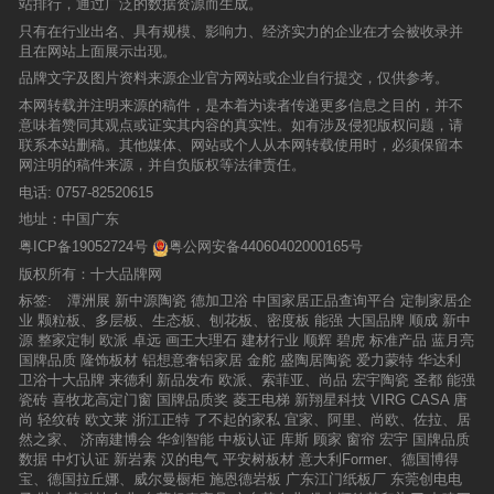
站排行，通过广泛的数据资源而生成。
只有在行业出名、具有规模、影响力、经济实力的企业在才会被收录并
且在网站上面展示出现。
品牌文字及图片资料来源企业官方网站或企业自行提交，仅供参考。
本网转载并注明来源的稿件，是本着为读者传递更多信息之目的，并不
意味着赞同其观点或证实其内容的真实性。如有涉及侵犯版权问题，请
联系本站删稿。其他媒体、网站或个人从本网转载使用时，必须保留本
网注明的稿件来源，并自负版权等法律责任。
电话:
0757-82520615
地址：中国广东
粤ICP备19052724号
粤公网安备44060402000165号
版权所有：十大品牌网
标签:
潭洲展
新中源陶瓷
德加卫浴
中国家居正品查询平台
定制家居企
业
颗粒板、多层板、生态板、刨花板、密度板
能强
大国品牌
顺成
新中
源
整家定制
欧派
卓远
画王大理石
建材行业
顺辉
碧虎
标准产品
蓝月亮
国牌品质
隆饰板材
铝想意奢铝家居
金舵
盛陶居陶瓷
爱力蒙特
华达利
卫浴十大品牌
来德利
新品发布
欧派、索菲亚、尚品
宏宇陶瓷
圣都
能强
瓷砖
喜牧龙高定门窗
国牌品质奖
菱王电梯
新翔星科技
VIRG CASA
唐
尚
轻纹砖
欧文莱
浙江正特
了不起的家私
宜家、阿里、尚欧、佐拉、居
然之家、
济南建博会
华剑智能
中板认证
库斯
顾家
窗帘
宏宇
国牌品质
数据
中灯认证
新岩素
汉的电气
平安树板材
意大利Former、德国博得
宝、德国拉丘娜、威尔曼橱柜
施恩德岩板
广东江门纸板厂
东莞创电电