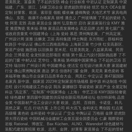
星美凯龙、富森美
了不起的安防
峰会
行业标准
中岩认证
定制家具
中梁
福建、广东、浙江、14家卫浴企业
碧虎超防滑瓷砖
统艺
恒大
OEA全屋
定制
好莱客、欧派、索菲亚
领航
蝶依斓
盛锋陶瓷
大地艺术节
家具电商
佛山、东莞、南康不合格家具
丽维
潘忠义
广州玻璃展
了不起的瓷砖
九
牧
阿里
宏胜
高德
家居企业
滕州
弘亚数控
启功
家居家装行业
KMY
雅
度
雅度陶瓷
客来福·革物
家居品质发展峰会
高定品牌
志邦
第七届广东
省政府质量奖
中国建博会（上海
瓷砖
慕思
潭州陶瓷展、广州高定展、
广州设计周
派雅
法狮龙
卫浴
高特集团
绅士陶瓷
东方雨虹，群核科技
欧路莎
中绿认证
佛山市江西南昌商会
上海厨卫展
竹少侠
红安高新区、
家居产业链
施恩德
以旧换新
里米尼、红星美凯龙、八益家具城、民营
房企
兰博基尼
金龙恒新总部项目
柜猫
第十届上汽设计国际挑战赛
了不
起的门窗
中材认证
芝华仕，客来福
第49届中国家博会
了不起的卫浴
百
艾特
瑞尔特
广州设计周
中国建博会
便洁宝
住宅设计效果大赛
家居建材
行业
佛山潭洲陶瓷展
惠达
梦洁
佳德利门窗
金牌、美尼美
素色瓷砖
客
来福革物
佛山市企业家日品质革命大会、周其仁
中定认证
第47届国际
名家具
新中源、靓家居
2023年定制家居市场规模
新中源
科达制造
中国
忠旺
设计河南建设工作会议
我乐
蒙娜丽莎
零碳瓷砖
家居产业
全屋定制
科达
“高定系”、“定制系”
中国家博会（上海）
华艺卫浴
KMY国际轻奢瓷
砖
绿色建材
第四届中国建筑供应链创新应用高峰论坛
创尔特厨电
品质
金奖
中国新材产业工业设计大赛
欧派、志邦、百得胜、卡诺亚、科凡
居然之家、红点
行动方案
上市公司
科大讯飞
金科状元
鹰创园
红点奖
高级哑
素色砖
金科瓷砖
中涂认证
广交会
中陶认证
万格丽
金牌
碧虎防
滑大理石瓷砖
中国机械冶金建材工会第五届全国委员会
仁豪
顺辉瓷砖
岩板
Rational、博德宝、Bax Küchen、ALNO、Warendorf
绿色建材与
装配式建筑展招展
欧派、志邦、金牌、好莱客
家居展会
了不起的管材