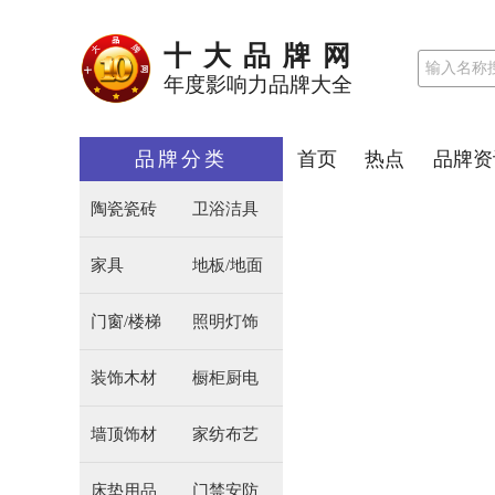
十大品牌网
年度影响力品牌大全
品牌分类
首页
热点
品牌资
陶瓷瓷砖
卫浴洁具
家具
地板/地面
门窗/楼梯
照明灯饰
装饰木材
橱柜厨电
墙顶饰材
家纺布艺
床垫用品
门禁安防