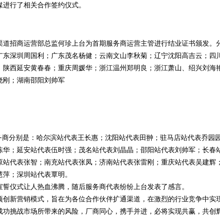
媒进行了相关合作签约仪式。
渠道招商运营部总监何珍上台为首期服务商运营主管进行结业证书颁发。
广东深圳周国利；广东茂名杨健；云南文山李秋菊；辽宁沈阳高吉云；四
；陕西延安黄春春；重庆周媛华；浙江温州郑明良；浙江萧山、绍兴刘海
晓刚；湖南邵阳刘帅军
务商分别是：哈尔滨站代表王长惠；沈阳站代表田翀；驻马店站代表乔园
陈华；延安站代表伍时强；茂名站代表刘晶晶；邵阳站代表刘帅军；长春
原站代表张智；南充站代表张凤；济南站代表张雷刚；重庆站代表吴建辉
慧萍；深圳站代表覃明。
宣誓仪式让人热血沸腾，随后服务商代表纷纷上台发表了感言。
项创新营销模式，旨在为各位合作伙伴扩通渠道，在激烈的行业竞争中实
成功挑战市场所带来的风险，厂商同心，携手并进，必将实现共赢，共创