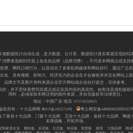
多项数据统计自动生成，是大数据、云计算、数据统计真实客观呈现的结
了消费者选购到市面上知名的品牌（品牌消费），不代表本网观点或支持
投票、网民口碑打分，以及综合了多家机构媒体和网站排行，通过广泛的
出名、具有规模、影响力、经济实力的企业在才会被收录并且在网站上面
品牌文字及图片资料来源企业官方网站或企业自行提交，仅供参考。
目的，并不意味着赞同其观点或证实其内容的真实性。如有涉及侵犯版权
用时，必须保留本网注明的稿件来源，并自负版权等法律责任。
地址：中国广东 电话:
0757-82520615
版权所有：十大品牌网
粤公网安备44060402000165
粤ICP备19052724号
集了家具十大品牌、门窗十大品牌、卫浴十大品牌、瓷砖十大品牌、陶瓷
名牌战略，开拓市场。
定制家居企业
颗粒板、多层板、生态板、刨花板、密度板
能强
大国品牌
顺成