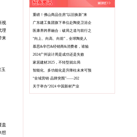
招商资讯
重磅！佛山商品住房“以旧换新”来
新视
广东建工集团旗下单位赴陶瓷卫浴企
代理
医康养跨界融合：破局之道与前行之
带来
“向上、向高、向前”，全球陶瓷人
慕思&辛巴&经销商&消费者，谁输
2024广州设计周是成功还是失败
家居建材2025，不转型就出局
丝玉
智能化、多功能化是升降柱未来可预
“全域营销·品牌突围”——202
关于举办“2024 中国新材产业
覆盖
来想