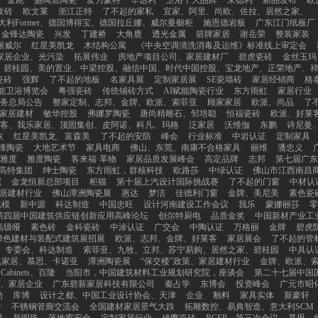
金舵
盛陶居陶瓷
爱力蒙特
华达利
卫浴十大品牌
来德利
新品发布
欧
纹砖
欧文莱
浙江正特
了不起的家私
宜家、阿里、尚欧、佐拉、居然之家、
大利Former、德国博得宝、德国拉丘娜、威尔曼橱柜
施恩德岩板
广东江门纸板厂
金锋达陶瓷
兴发
丁建桥
大角鹿
透光金属
箭牌家居
谢岳荣
整装家装
丽威尔
红星美凯龙
木结构公寓
《中央空调清洗消毒及运维》标准线上审定会
家居企业、光污染
拓展伟业
房地产项目公司、家居建材厂
碧虎瓷砖
金丝玉玛
碧桂园、美的置业、中梁控股、融信中国、时代中国控股、宝龙地产、正荣地产、
瓷砖
强辉
了不起的地板
名家具展
定制家居展
SE瓷墙砖
家居经销商
格
能卫浴博览会
粤强瓷砖
传统铺砖方式
AI赋能陶瓷行业
东方雨虹
家居行业
务总局公告
整家定制、志邦、金牌、欧派、索菲亚
顾家家居
欧派、尚品
了
家居建材
敏华控股
弗娜罗陶瓷
唐尚精雕石、邹培聪
恒福瓷砖
欧派、好莱
莱客、我乐家居、顶固集创、皮阿诺、科凡、玛格
泛家居
沃维伽
东鹏
诗尼曼
灰
红星美凯龙、富森美
了不起的安防
峰会
行业标准
中岩认证
定制家具
锋陶瓷
大地艺术节
家具电商
佛山、东莞、南康不合格家具
丽维
潘忠义
雅度
雅度陶瓷
客来福·革物
家居品质发展峰会
高定品牌
志邦
第七届广东
高特集团
绅士陶瓷
东方雨虹，群核科技
欧路莎
中绿认证
佛山市江西南昌
尼
金龙恒新总部项目
柜猫
第十届上汽设计国际挑战赛
了不起的门窗
中材认
居建材行业
佛山潭洲陶瓷展
惠达
梦洁
佳德利门窗
金牌、美尼美
素色瓷
规模
新中源
科达制造
中国忠旺
设计河南建设工作会议
我乐
蒙娜丽莎
零
第四届中国建筑供应链创新应用高峰论坛
创尔特厨电
品质金奖
中国新材产业工
高级哑
素色砖
金科瓷砖
中涂认证
广交会
中陶认证
万格丽
金牌
碧虎
绿色建材与装配式建筑展招展
欧派、志邦、金牌、好莱客
家居展会
了不起的管
专委会、科达制造
索菲亚、九牧、立邦、苏宁易购、居然之家、碧桂园
中具认
氏家居、慕思、卡诺亚
潭洲陶瓷展
“保交楼”政策、家居建材行业
金牌、欧派、
d Cabinets、百隆
当阳市，中国建筑材料工业规划研究院，座谈会
第二十七届中国
、家居企业
广东碧新家居科技有限公司
秦占学
东博会
投资峰会
广元市昭
动
库博
设计之都、中国工业设计协会、天津
企业
釉料
家具实体
新豪轩
牛
不锈钢管廊交流会
全国建材家居景气大跌
拓雕数控、易典智造、意大利SCM