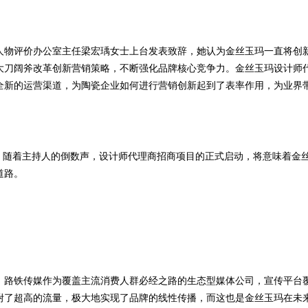
人物评价办公室主任梁宏瑀女士上台发表致辞，她认为金丝玉玛一直将创
大刀阔斧改革创新营销策略，不断强化品牌核心竞争力。金丝玉玛设计师
全新的运营渠道，为陶瓷企业如何进行营销创新起到了表率作用，为业界
！随着主持人的倒数声，设计师代理商招商项目的正式启动，将意味着金
道路。
。路铁传媒作为覆盖主流消费人群必经之路的生态型媒体公司，宣传平台
附了超高的流量，极大地实现了品牌的线性传播，而这也是金丝玉玛在未