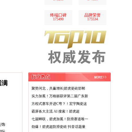
终端口碑
品牌荣誉
175490
175534
行业热点
圆满
聚势河北，共赢增长|碧虎瓷砖邯郸
实力加冕！万格丽获评第二届广东新
方程式赛车开进C弯？！宏宇陶瓷这
霸屏各大主流 AI 搜索！碧虎超
七届蝉联，碧虎加冕！防滑赛道唯一
装饰
劲爆！碧虎超防滑瓷砖 抖音话题量
国际