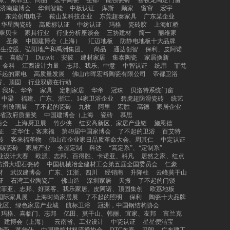
派、索菲亚、尚品
宏宇陶瓷
圣都
能强瓷砖
喜牧龙高定门窗
济南建博会
华剑智能
中板认证
库斯
顾家
窗帘
宏宇
东莞创电电子
鞍山某科技企业
东莞超泰家具
广东某企业
华星陶瓷砖
高质标认证
中纺认证
玛格
瓷砖胶
上海虹桥
翠贝卡
家具行业
行业分析座谈会
三协建材
简一
丽维家
圣象
中国建博会（上海）
汇迈地板
防静电地板十大品牌
祥生控股、弘阳地产和禹洲集团。
尚品
通达创智
保利、皮阿诺
泰
喜临门
Duravit
安彼
建材家居
集泰陶瓷
家居换新
金科
江西设计力量
志邦、我乐、中意
中智认证
统用
菲梵
不起的家电
高质量发展
佛山市晖宏裕陶瓷有限公司
帝都卫浴
客、顶固
行业双碳在行动
、我乐、华帝
家具
定制家居
华帝
冠珠
贝洛特系统门窗
中梁
福建、广东、浙江、14家卫浴企业
碧虎超防滑瓷砖
统艺
广州玻璃展
了不起的瓷砖
九牧
阿里
宏胜
高德
家居企业
省政府质量奖
中国建博会（上海
瓷砖
慕思
商会
上海厨卫展
竹少侠
红安高新区、家居产业链
施恩德
证
芝华仕，客来福
第49届中国家博会
了不起的卫浴
百艾特
砖
客来福革物
佛山市企业家日品质革命大会、周其仁
中定认证
碳瓷砖
家居产业
全屋定制
科达
“高定系”、“定制系”
业设计大赛
欧派、志邦、百得胜、卡诺亚、科凡
居然之家、红点
防滑大理石瓷砖
中国机械冶金建材工会第五届全国委员会
仁豪
材
武汉建博会
广东、江浙、四川
经销商
升降柱
云峰莫干山
证
石湾工业陶瓷厂
佛山造
深圳家居
天振
了不起的门锁
索菲亚、志邦、好莱客、我乐家居、皮阿诺、顶固集创
欧荔地板
国际家具展
上海时尚家居展
了不起的照明
保利
陶瓷十大品牌
化区、绿色家居产业城
航标卫浴
冠洲，中国钢结构协会
玛格、喜临门、志邦
亿田、莫干山、韩丽、宜家、友邦
富兰克
建博会（上海）
云南省、工业设计
中瓷认证
星星便洁宝