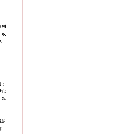
分别
川成
艳；
园；
站代
；温
现逆
辉