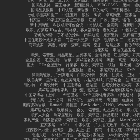
碧虎
标准产品
蓝月亮
国牌品质
隆饰板材
铝想意奢铝家居
国牌品质奖
菱王电梯
新翔星科技
VIRG CASA
唐尚
轻
国牌品质数据
中灯认证
新岩素
汉的电气
平安树板材
意
佛山顺德某印染厂
中建五局
浪鲸
陶瓷
卓高陶瓷
壹家达
利家居
120家泛家居企业三季报
江豪、日照、蓝天、诺信
艾
新中源陶瓷
科技成果评价会议
中洁认证
金意陶
何新明
欧派、好莱客HD吉吉、玛格极、客来福革物、定制家居
中照认证
碧虎防滑砖
了不起的涂料
南洋迪克
顺辉瓷砖
强辉精工
中国住宅设计效果大赛
门窗十大品牌
箭牌
玻璃深加工
潮安智
马可波罗
高定、维奢
森鹰、嘉寓、皇派
居然之家
财政部税
洁花家居
帝洁优品卫浴
欧派、索菲亚、尚品宅配、志邦家居、金牌厨柜、江山欧派、好
全圣集团
汇亚磁砖
岩板
第47届名家具展
粤鹏
高定
高级
恒大
OEA全屋定制
好莱客、欧派、索菲亚
领航
蝶依斓
盛
滕州
弘亚数控
启功
家居家装行业
KMY
潭州陶瓷展、广州高定展、广州设计周
派雅
法狮龙
卫浴
以旧换新
里米尼、红星美凯龙、八益家具城、民营房企
兰博基
瑞尔特
广州设计周
中国建博会
便洁宝
住宅设计效果大赛
家
第47届国际名家具
新中源、靓家居
2023年定制家居市场
中国家博会（上海）
华艺卫浴
KMY国际轻奢瓷砖
绿色建材
行动方案
上市公司
科大讯飞
金科状元
鹰创园
红点奖
顺辉瓷砖岩板
Rational、博德宝、Bax Küchen、ALNO、Warendorf
第47届名家具
联动科技
全友
索菲亚、红星美凯龙
摩力克
顺辉人大会
利家居瓷砖
欧派、索菲亚、尚品宅配、顾家、林
家具产业
利家福瓷砖
索菲亚
欧派、索菲亚、圣象
MasterBran
宜家家居
ART＋
中家认证
广东省民政厅
科凡、祥盛
江西设计力量，夏清云
启功实业集团
西马
中锁认证
字节跳
南通六建
木材加工行业
家居建材家装业
goa大象设计
劲