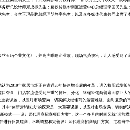
事务所总设计师郑成标先生；路铁传媒华南区运营中心总经理李国民先生
党先生；金丝玉玛品牌总经理胡静宇先生；以及众多媒体代表共同出席了
金丝玉玛企业文化》，并高声唱响企业歌，现场气势恢宏，让人感受到了
认为2019年家居市场正在遭遇20年快速增长后的变革，进入挤压式增长
虎口夺食，门店客流也受到严重的挤压、分化！终端经销商普遍面临巨大
大重要课题，以应对市场变局，切实解决经销商的运营难题。面对复杂的
其中“创新营销模式”的探索是一大重要课题，以应对市场变局，切实解
道运营新模式——设计师代理商招商项目方案”，这一个多月的时间又就“运营
伙伴进行反复磋商，不断调整和完善设计师代理商招商项目方案。过程当中