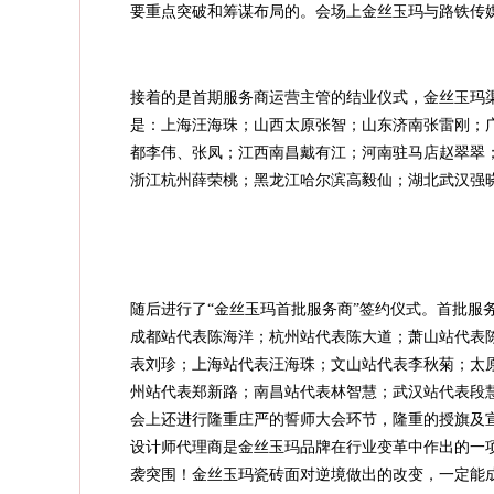
要重点突破和筹谋布局的。会场上金丝玉玛与路铁传
接着的是首期服务商运营主管的结业仪式，金丝玉玛
是：上海汪海珠；山西太原张智；山东济南张雷刚；
都李伟、张凤；江西南昌戴有江；河南驻马店赵翠翠
浙江杭州薛荣桃；黑龙江哈尔滨高毅仙；湖北武汉强
随后进行了“金丝玉玛首批服务商”签约仪式。首批服
成都站代表陈海洋；杭州站代表陈大道；萧山站代表
表刘珍；上海站代表汪海珠；文山站代表李秋菊；太
州站代表郑新路；南昌站代表林智慧；武汉站代表段
会上还进行隆重庄严的誓师大会环节，隆重的授旗及
设计师代理商是金丝玉玛品牌在行业变革中作出的一
袭突围！金丝玉玛瓷砖面对逆境做出的改变，一定能