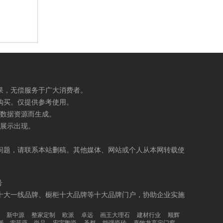
果，无偿服务于广大消费者。
购买。仅提供参考使用。
数据资源而生成。
展示出现。
问题，请联系本站删稿。其他媒体、网站或个人从本网转载使
号
十大一线品牌、橱柜十大品牌等十大品牌门户，协助企业实施
新中源
整家定制
欧派
卓远
画王大理石
建材行业
顺辉