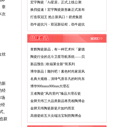
宏宇陶瓷「Ai星居」正式上线公测
；章
换挡提速！宏宇陶瓷新形象正式发布
本次
打造双冠王 抢占新风口！碧虎集团
劲牛超抗污・双冠新征程，劲牛超抗
品牌资讯
誉辉陶瓷新品，有一种艺术叫「蒙德
金丝
陶瓷行业的北斗卫星导航系统——贝
新品预告 | 欧福莱全新“简系列
博华新品丨颤抖吧！素色时尚家居风
名典大规格，演绎气质非凡的时尚东
的新
博华900mmx900mm大理石
的经
王者陶瓷“风尚里约”臻品大理石瓷
市场
金牌天纬三大品类新品将亮相陶博会
决经
金牌天纬陶瓷新瓷片如约而至
模式、
高德瓷砖五大尖端法宝制胜陶博会
也获